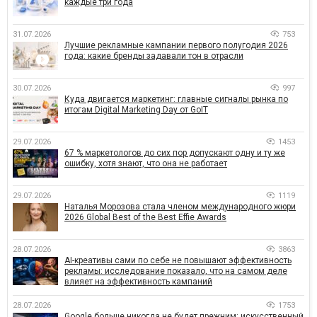
каждые три года
31.07.2026
753
Лучшие рекламные кампании первого полугодия 2026
года: какие бренды задавали тон в отрасли
30.07.2026
997
Куда двигается маркетинг: главные сигналы рынка по
итогам Digital Marketing Day от GoIT
29.07.2026
1453
67 % маркетологов до сих пор допускают одну и ту же
ошибку, хотя знают, что она не работает
29.07.2026
1119
Наталья Морозова стала членом международного жюри
2026 Global Best of the Best Effie Awards
28.07.2026
3863
AI-креативы сами по себе не повышают эффективность
рекламы: исследование показало, что на самом деле
влияет на эффективность кампаний
28.07.2026
1753
Google больше никогда не будет прежним: искусственный