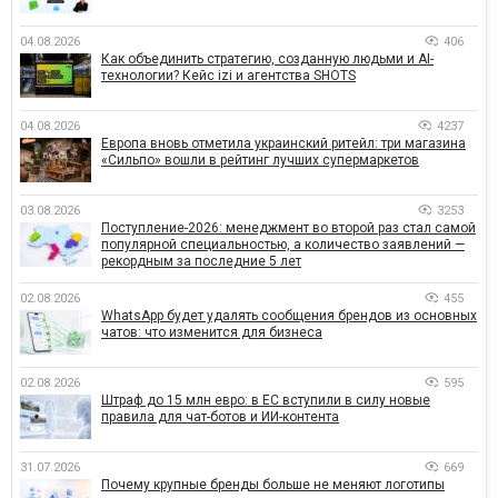
04.08.2026
406
Как объединить стратегию, созданную людьми и AI-
технологии? Кейс izi и агентства SHOTS
04.08.2026
4237
Европа вновь отметила украинский ритейл: три магазина
«Сильпо» вошли в рейтинг лучших супермаркетов
03.08.2026
3253
Поступление-2026: менеджмент во второй раз стал самой
популярной специальностью, а количество заявлений —
рекордным за последние 5 лет
02.08.2026
455
WhatsApp будет удалять сообщения брендов из основных
чатов: что изменится для бизнеса
02.08.2026
595
Штраф до 15 млн евро: в ЕС вступили в силу новые
правила для чат-ботов и ИИ-контента
31.07.2026
669
Почему крупные бренды больше не меняют логотипы