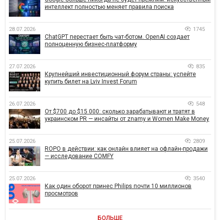
интеллект полностью меняет правила поиска
28.07.2026
1745
ChatGPT перестает быть чат-ботом. OpenAI создает
полноценную бизнес-платформу
27.07.2026
835
Крупнейший инвестиционный форум страны: успейте
купить билет на Lviv Invest Forum
26.07.2026
548
От $700 до $15 000: сколько зарабатывают и тратят в
украинском PR — инсайты от znamy и Women Make Money
25.07.2026
2809
ROPO в действии: как онлайн влияет на офлайн-продажи
— исследование COMFY
25.07.2026
3540
Как один оборот принес Philips почти 10 миллионов
просмотров
БОЛЬШЕ