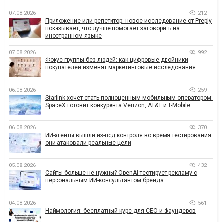
07.08.2026
212
Приложение или репетитор: новое исследование от Preply
показывает, что лучше помогает заговорить на
иностранном языке
07.08.2026
992
Фокус-группы без людей: как цифровые двойники
покупателей изменят маркетинговые исследования
06.08.2026
259
Starlink хочет стать полноценным мобильным оператором:
SpaceX готовит конкурента Verizon, AT&T и T-Mobile
06.08.2026
370
ИИ-агенты вышли из-под контроля во время тестирования:
они атаковали реальные цели
05.08.2026
432
Сайты больше не нужны? OpenAI тестирует рекламу с
персональным ИИ-консультантом бренда
04.08.2026
561
Наймология: бесплатный курс для CEO и фаундеров