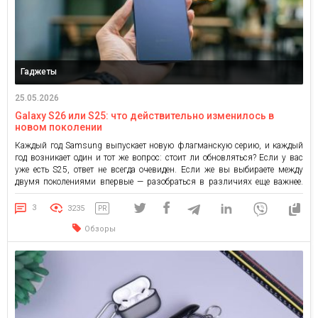
Гаджеты
25.05.2026
Galaxy S26 или S25: что действительно изменилось в
новом поколении
Каждый год Samsung выпускает новую флагманскую серию, и каждый
год возникает один и тот же вопрос: стоит ли обновляться? Если у вас
уже есть S25, ответ не всегда очевиден. Если же вы выбираете между
двумя поколениями впервые — разобраться в различиях еще важнее.
Именно поэтому сравним S26 и S25 честно, без маркетинговых
преувеличений. Прежде чем […]
3
3235
PR
Обзоры