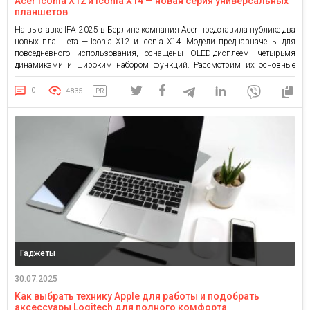
Acer Iconia X12 и Iconia X14 — новая серия универсальных
планшетов
На выставке IFA 2025 в Берлине компания Acer представила публике два
новых планшета — Iconia X12 и Iconia X14. Модели предназначены для
повседневного использования, оснащены OLED-дисплеем, четырьмя
динамиками и широким набором функций. Рассмотрим их основные
характеристики. Компактный и мощный Acer Iconia X12 Планшет Iconia
X12 получил 12,6-дюймовый OLED-дисплей с частотой обновления 60 Гц,
0
4835
PR
пиковой яркостью […]
Гаджеты
30.07.2025
Как выбрать технику Apple для работы и подобрать
аксессуары Logitech для полного комфорта