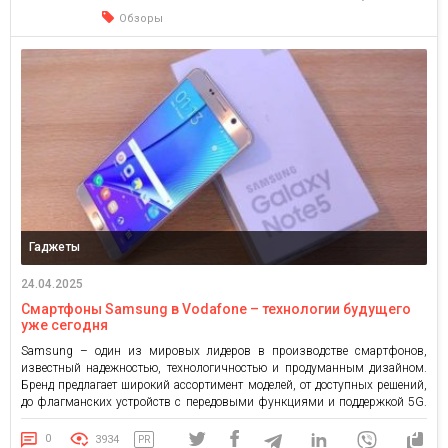
Watch Series 10, SE, […]
Обзоры
Гаджеты
24.04.2025
Смартфоны Samsung в Vodafone – технологии будущего
уже сегодня
Samsung – один из мировых лидеров в производстве смартфонов,
известный надежностью, технологичностью и продуманным дизайном.
Бренд предлагает широкий ассортимент моделей, от доступных решений,
до флагманских устройств с передовыми функциями и поддержкой 5G.
Купить телефон Самсунг в Украине возможно на платформе надежного
поставщика Vodafone. Интернет-магазин предлагает широкий модельный
0
3934
PR