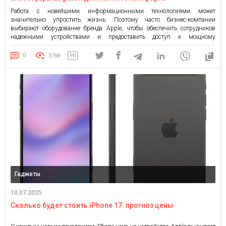
Работа с новейшими информационными технологиями может
значительно упростить жизнь. Поэтому часто бизнес-компании
выбирают оборудование бренда Apple, чтобы обеспечить сотрудников
надежными устройствами и предоставить доступ к мощному
программному обеспечению и другим технологиям. Как выбрать гаджеты
Apple для работы Среди торговых марок, предлагающих оборудование
0
3788
PR
для офиса, обратите внимание на технику от Apple для бизнеса. Бренд
предлагает компьютеры […]
Гаджеты
10.07.2025
Сколько будет стоить iPhone 17: прогноз цены