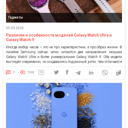
Гаджеты
05.03.2026
Различия и особенности моделей Galaxy Watch Ultra и
Galaxy Watch 9
Иногда выбор часов — это не про характеристики, а про образ жизни. В
линейке Samsung сейчас четко читаются два направления: мощная
Galaxy Watch Ultra и более универсальная Galaxy Watch 9. Обе модели
выглядят современно, но создавались под разный ритм. Чем отличается
серия Ultra от классической линейки Серия Galaxy Watch Ultra — это
ставка на выносливость. […]
0
7898
PR