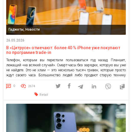
Гаджеты, Новости
26.05.2026
В «Цитрусе» отмечают: более 40 % iPhone уже покупают
по программе trade-in
Телефон, которым вы перестали пользоваться год назад. Планшет,
лежащий «на всякий случай». Смарт-часы без зарядки, которую вы уже
не найдете. Это не хлам — это несколько тысяч гривен, которые просто
ждут своего часа. Большинство людей либо продают старую технику
через «объявления» и нервы, либо просто оставляют ее дома. Первый
вариант — это переписка с десятком […]
0
2674
Retail