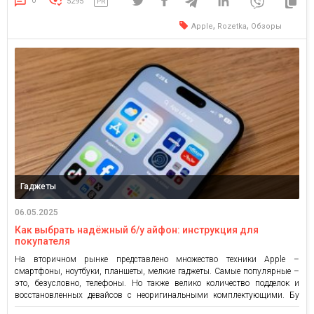
0
5295
PR
,
,
Apple
Rozetka
Обзоры
Гаджеты
06.05.2025
Как выбрать надёжный б/у айфон: инструкция для
покупателя
На вторичном рынке представлено множество техники Apple –
смартфоны, ноутбуки, планшеты, мелкие гаджеты. Самые популярные –
это, безусловно, телефоны. Но также велико количество подделок и
восстановленных девайсов с неоригинальными комплектующими. Бу
Айфон можно самостоятельно проверить, чтобы убедиться в его