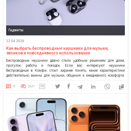
Гаджеты
22.04.2026
Как выбрать беспроводные наушники для музыки,
звонков и повседневного использования
Беспроводные наушники давно стали удобным решением для дома,
прогулок, работы и поездок. Если вас интересуют наушники
беспроводные в Комфи, стоит заранее понять, какие характеристики
действительно важны для музыки, общения и ежедневного комфорта.
При покупке важно смотреть не только на дизайн или цену. Намного
полезнее учитывать сценарии использования, потому что для спорта,
0
2571
PR
офиса и дороги подходят […]