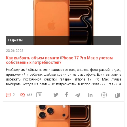
Гаджеты
23.06.2026
Как выбрать объем памяти iPhone 17 Pro Max с учетом
собственных потребностей?
Необходимый объем памяти зависит от того, сколько фотографий, видео,
приложений и рабочих файлов хранится на смартфоне. Если вы хотите
избежать постоянной очистки галереи, iPhone 17 Pro Max лучше
выбирать исходя из реальных потребностей в использовании. Разница
особенно заметна для тех, кто снимает видео, играет, работает с
документами или часто путешествует без стабильного интернета. Сколько
0
683
PR
памяти […]