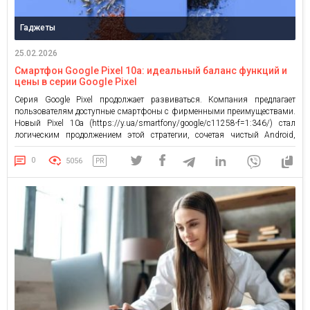
Гаджеты
25.02.2026
Смартфон Google Pixel 10a: идеальный баланс функций и
цены в серии Google Pixel
Серия Google Pixel продолжает развиваться. Компания предлагает
пользователям доступные смартфоны с фирменными преимуществами.
Новый Pixel 10a (https://y.ua/smartfony/google/c11258-f=1:346/) стал
логическим продолжением этой стратегии, сочетая чистый Android,
стабильную работу системы, качественную камеру и длительные
официальные обновления операционной системы и патчей безопасности
0
5056
PR
без лишних затрат на флагманские модели. Этот смартфон
позиционируется как универсальное устройство для ежедневного
использования, учебы […]