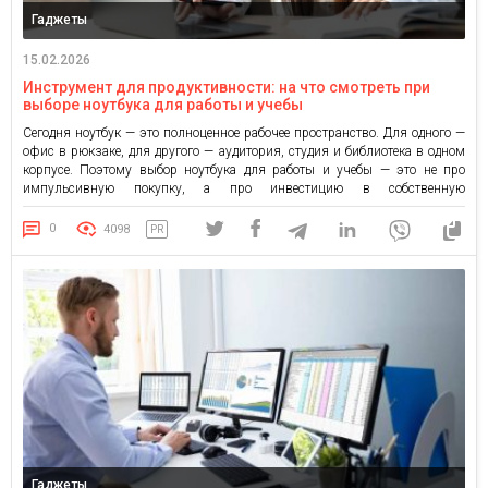
Гаджеты
15.02.2026
Инструмент для продуктивности: на что смотреть при
выборе ноутбука для работы и учебы
Сегодня ноутбук — это полноценное рабочее пространство. Для одного —
офис в рюкзаке, для другого — аудитория, студия и библиотека в одном
корпусе. Поэтому выбор ноутбука для работы и учебы — это не про
импульсивную покупку, а про инвестицию в собственную
продуктивность. Ошибка здесь ощущается каждый день: в медленной
загрузке, шуме вентилятора, уставших глазах и […]
0
4098
PR
Гаджеты