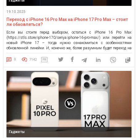
Гаджеты
19.10.2025
Переход с iPhone 16 Pro Max на iPhone 17 Pro Max – стоит
ли обновляться?
Если вы стоите перед выбором, остаться с iPhone 16 Pro Max
(https://stls.store/iphone-170/seriya:iphone-16-pro-max/) или перейти на
новый iPhone 17 – тогда нужно ознакомиться с особенностями
обновленной линейки. И, конечно же, более разумным будет переход на
iPhone 17 Pro Max, который называют смартфоном для максималистов и
технологическим гигантом. Так ли это? Давайте разбираться. Сравнение
0
7142
PR
iPhone 17 Pro […]
Гаджеты