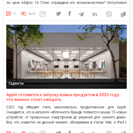
ли цена Айфон 16 Плюс оправдана его возможностями? Интуитивно
понятный интерфейс iPhone известен своей простотой. Даже если вы
впервые берете его в руки, вам не […]
0
4670
PR
Гаджеты
Apple готовится к запуску новых продуктов в 2025 году:
что именно стоит ожидать
2025 год обещает стать максимально продуктивным для Apple.
Ожидается, что в каталоге «яблочного» бренда появится свыше 15 новых
устройств: от привычных смартфонов до решений для «умного дома».
Все, что известно на данный момент, обозреваем в статье. Mac и iPad с
чипами M5: фокус на производительность и ИИ Компания готовит
переход компьютерной техники на новые чипы: […]