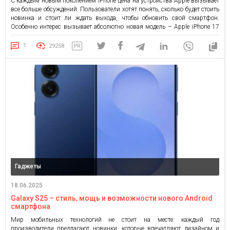
С каждым новым поколением iPhone цена на устройства Apple вызывает
все больше обсуждений. Пользователи хотят понять, сколько будет стоить
новинка и стоит ли ждать выхода, чтобы обновить свой смартфон.
Особенно интерес вызывает абсолютно новая модель – Apple iPhone 17
Air, которая в 2025 году выйдет впервые. Что такое iPhone 17 Air и почему
о нем […]
1
29258
PR
Гаджеты
18.06.2025
Galaxy S25 – стиль, мощь и возможности нового Android
смартфона
Мир мобильных технологий не стоит на месте: каждый год
производители предлагают новинки, которые впечатляют дизайном и