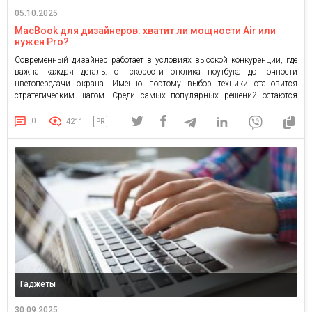
05.10.2025
MacBook для дизайнеров: хватит ли мощности Air или
нужен Pro?
Современный дизайнер работает в условиях высокой конкуренции, где
важна каждая деталь: от скорости отклика ноутбука до точности
цветопередачи экрана. Именно поэтому выбор техники становится
стратегическим шагом. Среди самых популярных решений остаются
MacBook Air и MacBook Pro – флагманы Apple, которые десятилетиями
ассоциируются с креативностью и производительностью. Но какой
0
4211
PR
купить MacBook для дизайнерских задач? MacBook Air: […]
Гаджеты
30.09.2025