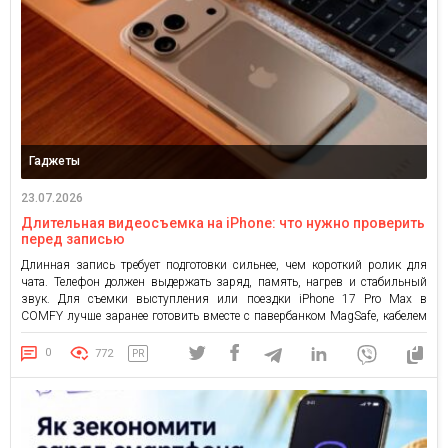
Гаджеты
23.07.2026
Длительная видеосъемка на iPhone: что нужно проверить
перед записью
Длинная запись требует подготовки сильнее, чем короткий ролик для
чата. Телефон должен выдержать заряд, память, нагрев и стабильный
звук. Для съемки выступления или поездки iPhone 17 Pro Max в
COMFY лучше заранее готовить вместе с павербанком MagSafe, кабелем
USB-C и свободным местом под ProRes или 4K. Так запись не оборвется в
середине важного фрагмента. Как подготовить память […]
0
772
PR