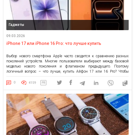
Гаджеты
09.03.2026
iPhone 17 или iPhone 16 Pro: что лучше купить
Выбор нового смартфона Apple часто сводится к сравнению разных
поколений устройств. Многие пользователи выбирают между базовой
моделью нового поколения и флагманом предыдущего. Поэтому
логичный вопрос – что лучше, купить Айфон 17 или 16 Pro? Чтобы
сделать правильный выбор, важно сравнить основные характеристики,
производительность и возможности камер. Дизайн и дисплей С точки
0
4159
PR
зрения дизайна устройства выглядят […]