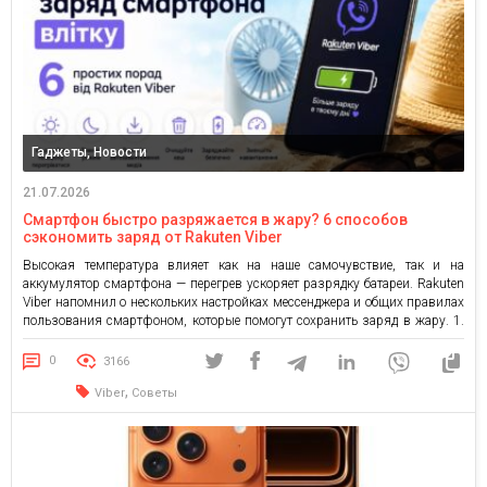
Гаджеты, Новости
21.07.2026
Смартфон быстро разряжается в жару? 6 способов
сэкономить заряд от Rakuten Viber
Высокая температура влияет как на наше самочувствие, так и на
аккумулятор смартфона — перегрев ускоряет разрядку батареи. Rakuten
Viber напомнил о нескольких настройках мессенджера и общих правилах
пользования смартфоном, которые помогут сохранить заряд в жару. 1.
Не допускайте физического перегрева телефона Старайтесь не оставлять
смартфон под прямыми солнечными лучами. Гаджеты часто можно
0
3166
оставить на приборной […]
,
Viber
Советы