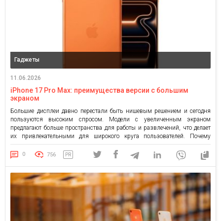
Гаджеты
11.06.2026
iPhone 17 Pro Max: преимущества версии с большим
экраном
Большие дисплеи давно перестали быть нишевым решением и сегодня
пользуются высоким спросом. Модели с увеличенным экраном
предлагают больше пространства для работы и развлечений, что делает
их привлекательными для широкого круга пользователей. Почему
большой экран становится преимуществом? Современные приложения и
цифровой контент становятся все более требовательными к размеру
0
756
PR
дисплея. Просмотр документов, работа с таблицами, чтение новостей […]