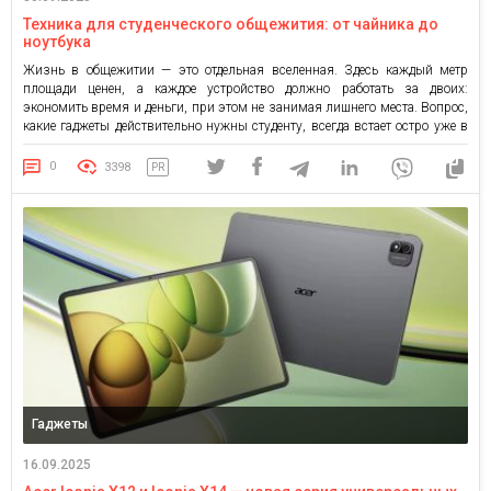
Техника для студенческого общежития: от чайника до
ноутбука
Жизнь в общежитии — это отдельная вселенная. Здесь каждый метр
площади ценен, а каждое устройство должно работать за двоих:
экономить время и деньги, при этом не занимая лишнего места. Вопрос,
какие гаджеты действительно нужны студенту, всегда встает остро уже в
первую неделю заселения. Бытовые мелочи, которые спасают день
Начнем с кухни. Самым востребованным прибором в […]
0
3398
PR
Гаджеты
16.09.2025