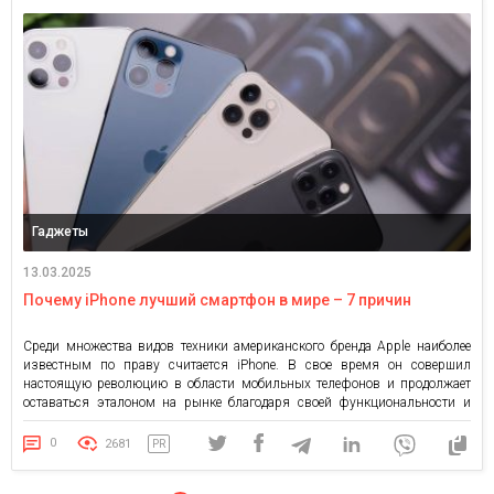
Гаджеты
13.03.2025
Почему iPhone лучший смартфон в мире – 7 причин
Среди множества видов техники американского бренда Apple наиболее
известным по праву считается iPhone. В свое время он совершил
настоящую революцию в области мобильных телефонов и продолжает
оставаться эталоном на рынке благодаря своей функциональности и
ряду других достоинств. Для желающих купить Айфон Киев предлагает
множество вариантов приобретения «яблочного» гаджета. Они могут
0
2681
PR
отличаться «железом» и рабочими возможностями. […]