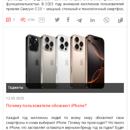
функциональностью. В 2025 году внимание миллионов пользователей
привлек Самсунг С 25 – мощный, стильный и технологичный смартфон,
который стал ярким представителем новой линейки Samsung. Если вы
ищете современный девайс для работы, творчества и развлечений, стоит
0
6786
PR
обратить внимание на Galaxy […]
Гаджеты
12.05.2025
Почему пользователи обожают iPhone?
Каждый год миллионы людей по всему миру обновляют свои
смартфоны и снова выбирают iPhone. Почему так происходит? Что такого
в iPhone, что заставляет оставаться верными бренду год за годом? Будет