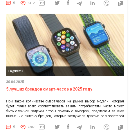
подлинности. Рассмотрим основные способы. Как сделать покупку бу
0
5412
PR
Айфона безопасной iPhone с некачественными запчастями плохо
работает […]
Гаджеты
30.04.2025
5 лучших брендов смарт-часов в 2025 году
При таком количестве смарт-часов на рынке выбор модели, которая
будет лучше всего соответствовать вашим потребностям, часто может
быть сложной задачей. Чтобы помочь с выбором, предлагаем вашему
вниманию пятерку брендов, которые заслужили доверие пользователей
качеством и функционалом своей продукции. Apple Пожалуй, самый
известный бренд в сегменте смарт-часов. В таких моделях, как Apple
0
7387
PR