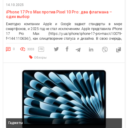
14.10.2025
iPhone 17 Pro Max против Pixel 10 Pro: два флагмана –
один выбор
Ежегодно компании Apple и Google задают стандарты в мире
смартфонов, и 2025 год не стал исключением. Apple представила iPhone
17 Pro Max (https://y.ua/iphone/iphone-17-pro-max/c10079-
f=144:110634/), как олицетворение статуса и дизайна. В свою очередь,
Google выпустил Pixel 10 Pro, сделав ставку на интеллект и инновации.
Что же выбрать – инновации Google или премиальность Apple?
0
3333
PR
Характеристики iPhone 17 Pro […]
Обзоры
Гаджеты