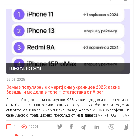
ряд смартфонов Samsung по доступной цене для каждого потребителя.
Почему […]
Гаджеты, Новости
25.03.2025
Самые популярные смартфоны украинцев 2025: какие
бренды и модели в топе — статистика от Viber
Rakuten Viber, которым пользуются 98% украинцев, делится статистикой
о мобильных платформах, самых популярных брендах и моделях
смартфонов, и как они изменились за год. Android VS iOS Смартфоны на
базе Android традиционно преобладают над девайсами на iOS — ими
пользуются 75% украинцев. Впрочем, число пользователей iOS
продолжает расти: в 2023 доля составляла 19%, в 2024 — […]
0
10994