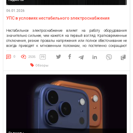
06.01.2026
УПС в условиях нестабильного электроснабжения
Нестабильное электроснабжение влияет на работу оборудования
значительно сильнее, чем кажется на первый взгляд. Кратковременные
отключения, резкие провалы напряжения или полное обесточивание не
всегда приводят к мгновенным поломкам, но постепенно сокращают
ресурс электроники, вызывают сбои в автоматике и потерю данных.
Именно поэтому в таких условиях целесообразно заказать ИБП на сайте
0
2535
PR
220volt как инженерное решение для защиты критически […]
Обзоры