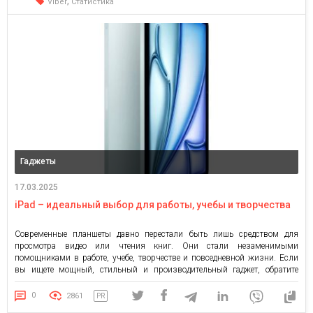
,
Viber
Статистика
Гаджеты
17.03.2025
iPad – идеальный выбор для работы, учебы и творчества
Современные планшеты давно перестали быть лишь средством для
просмотра видео или чтения книг. Они стали незаменимыми
помощниками в работе, учебе, творчестве и повседневной жизни. Если
вы ищете мощный, стильный и производительный гаджет, обратите
внимание на планшет Айпад в Comfy — ассортимент здесь огромный.
iPad сочетает передовые технологии, интуитивный интерфейс и высокую
0
2861
PR
производительность, что делает его отличным […]