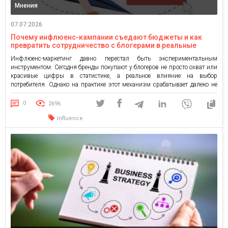
Мнения
07.07.2026
Почему инфлюенс-кампании съедают бюджеты и как
превратить сотрудничество с блогерами в реальные
продажи
Инфлюенс-маркетинг давно перестал быть экспериментальным
инструментом. Сегодня бренды покупают у блогеров не просто охват или
красивые цифры в статистике, а реальное влияние на выбор
потребителя. Однако на практике этот механизм срабатывает далеко не
всегда: за миллионными просмотрами и тысячами лайков часто
скрывается полное отсутствие продаж. В то же время сам канал
0
2696
коммуникации не теряет своей […]
Influence