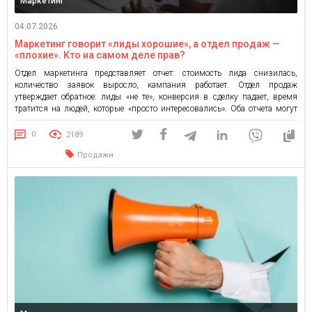
Маркетинг
04.07.2026
Маркетинг говорит «лиды хорошие», а отдел продаж —
«плохие». Кто на самом деле прав?
Отдел маркетинга представляет отчет: стоимость лида снизилась,
количество заявок выросло, кампания работает. Отдел продаж
утверждает обратное: лиды «не те», конверсия в сделку падает, время
тратится на людей, которые «просто интересовались». Оба отчета могут
быть верны одновременно — и именно в этом заключается проблема.
Две разные метрики под одним словом Для маркетинга «качественный
0
2189
лид» — это […]
Продажи