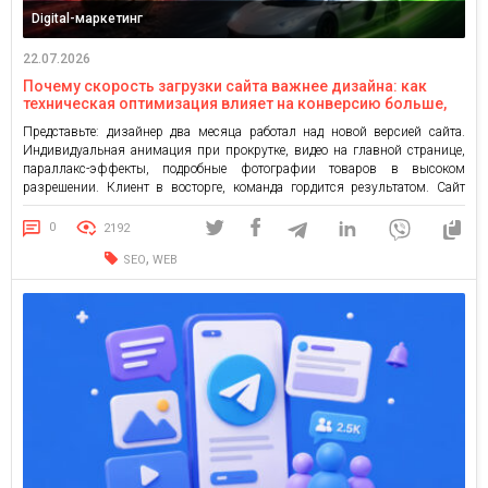
Digital-маркетинг
22.07.2026
Почему скорость загрузки сайта важнее дизайна: как
техническая оптимизация влияет на конверсию больше,
чем креатив
Представьте: дизайнер два месяца работал над новой версией сайта.
Индивидуальная анимация при прокрутке, видео на главной странице,
параллакс-эффекты, подробные фотографии товаров в высоком
разрешении. Клиент в восторге, команда гордится результатом. Сайт
запускают — и конверсия падает на 20%. Проблема не в дизайне как
таковом. Проблема в том, что страница теперь загружается 6 секунд
0
2192
вместо 2. […]
,
SEO
WEB