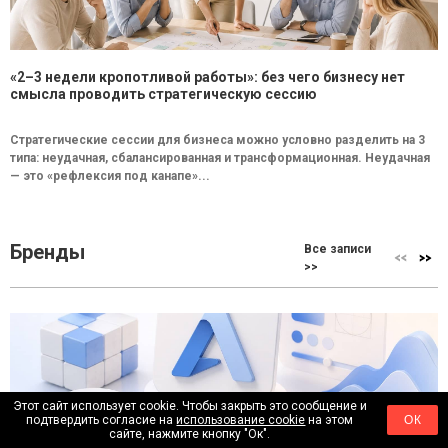
«2–3 недели кропотливой работы»: без чего бизнесу нет
смысла проводить стратегическую сессию
Стратегические сессии для бизнеса можно условно разделить на 3
типа: неудачная, сбалансированная и трансформационная. Неудачная
— это «рефлексия под канапе»...
Бренды
Все записи
>>
Этот сайт использует cookie. Чтобы закрыть это сообщение и
подтвердить согласие на
использование cookie
на этом
ОК
Почему крупные бренды больше не меняют логотипы
сайте, нажмите кнопку "Ок".
каждые три года