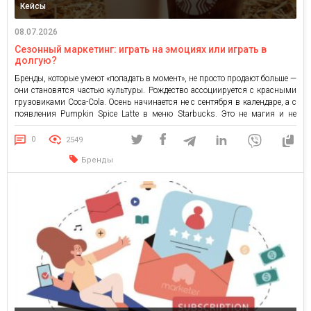
Кейсы
08.07.2026
Сезонный маркетинг: играть на эмоциях или играть в
долгую?
Бренды, которые умеют «попадать в момент», не просто продают больше —
они становятся частью культуры. Рождество ассоциируется с красными
грузовиками Coca-Cola. Осень начинается не с сентября в календаре, а с
появления Pumpkin Spice Latte в меню Starbucks. Это не магия и не
везение — это результат годами выстроенной стратегии вокруг простой
идеи: люди живут во […]
0
2549
Бренды