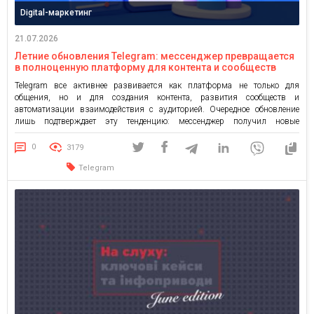
Digital-маркетинг
21.07.2026
Летние обновления Telegram: мессенджер превращается
в полноценную платформу для контента и сообществ
Telegram все активнее развивается как платформа не только для
общения, но и для создания контента, развития сообществ и
автоматизации взаимодействия с аудиторией. Очередное обновление
лишь подтверждает эту тенденцию: мессенджер получил новые
инструменты для публикации объемных материалов, управления
несколькими чатами и персонализированной работы ботов. ИИ-редактор
0
3179
текста в Telegram Одним из главных нововведений стал текстовый
Telegram
редактор с […]