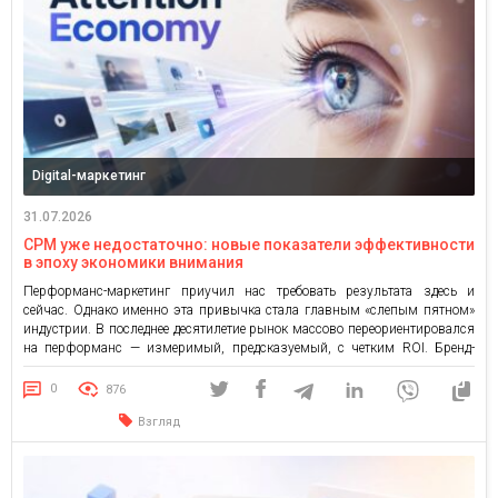
Digital-маркетинг
31.07.2026
CPM уже недостаточно: новые показатели эффективности
в эпоху экономики внимания
Перформанс-маркетинг приучил нас требовать результата здесь и
сейчас. Однако именно эта привычка стала главным «слепым пятном»
индустрии. В последнее десятилетие рынок массово переориентировался
на перформанс — измеримый, предсказуемый, с четким ROI. Бренд-
маркетинг часто отходил на второй план. В то же время рынок только
начинает переосмысливать роль перформанс-маркетинга. Хотя он
0
876
остается ключевым инструментом для работы со […]
Взгляд