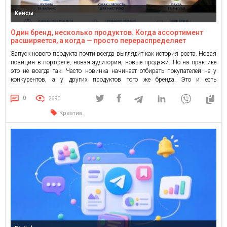
Кейсы
Один бренд, несколько продуктов. Когда ассортимент
расширяется, а когда — просто перераспределяет
покупателей
Запуск нового продукта почти всегда выглядит как история роста. Новая
позиция в портфеле, новая аудитория, новые продажи. Но на практике
это не всегда так. Часто новинка начинает отбирать покупателей не у
конкурентов, а у других продуктов того же бренда. Это и есть
каннибализация. Бренд инвестирует в производство нового SKU, его
дистрибуцию и рекламную поддержку, но […]
0
2690
Креатив