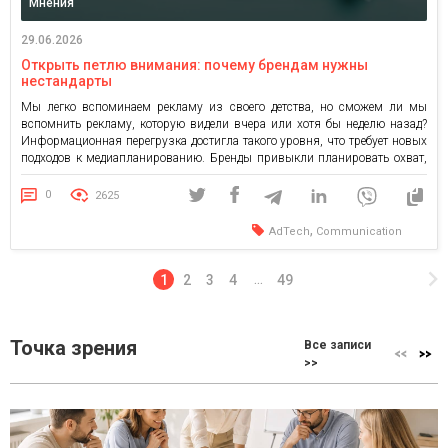
Мнения
29.06.2026
Открыть петлю внимания: почему брендам нужны
нестандарты
Мы легко вспоминаем рекламу из своего детства, но сможем ли мы
вспомнить рекламу, которую видели вчера или хотя бы неделю назад?
Информационная перегрузка достигла такого уровня, что требует новых
подходов к медиапланированию. Бренды привыкли планировать охват,
частоту и медийное давление, но в эпоху избытка контента этого уже
недостаточно. До человека нужно не только достучаться сообщением, […]
0
2625
,
AdTech
Communication
1
2
3
4
49
…
Точка зрения
Все записи
>>