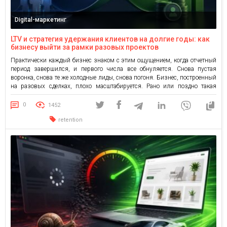
Digital-маркетинг
LTV и стратегия удержания клиентов на долгие годы: как
бизнесу выйти за рамки разовых проектов
Практически каждый бизнес знаком с этим ощущением, когда отчетный
период завершился, и первого числа все обнуляется. Снова пустая
воронка, снова те же холодные лиды, снова погоня. Бизнес, построенный
на разовых сделках, плохо масштабируется. Рано или поздно такая
модель выжигает и команду, и основателей. При этом не имеет значения
сфера деятельности, будь то продажа софта, ритейл […]
0
1452
retention