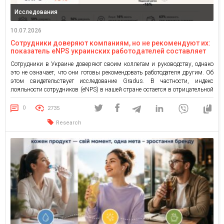
Исследования
10.07.2026
Сотрудники доверяют компаниям, но не рекомендуют их:
показатель eNPS украинских работодателей составляет
-15
Сотрудники в Украине доверяют своим коллегам и руководству, однако
это не означает, что они готовы рекомендовать работодателя другим. Об
этом свидетельствует исследование Gradus. В частности, индекс
лояльности сотрудников (eNPS) в нашей стране остается в отрицательной
зоне, а его уровень существенно различается в зависимости от региона.
Индекс лояльности: тех, кто не порекомендует компанию, больше, чем тех,
0
2735
[…]
Research