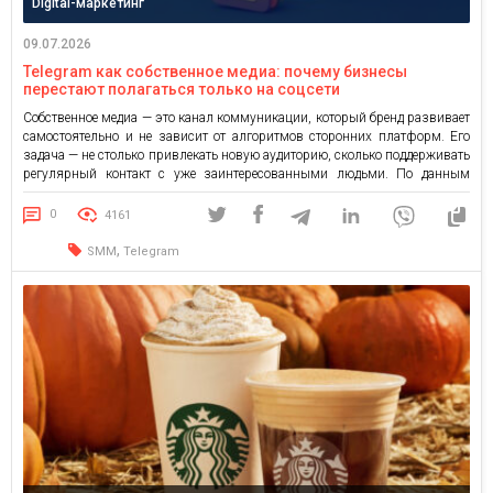
Digital-маркетинг
09.07.2026
Telegram как собственное медиа: почему бизнесы
перестают полагаться только на соцсети
Собственное медиа — это канал коммуникации, который бренд развивает
самостоятельно и не зависит от алгоритмов сторонних платформ. Его
задача — не столько привлекать новую аудиторию, сколько поддерживать
регулярный контакт с уже заинтересованными людьми. По данным
Content Marketing Institute, 84% B2B-компаний используют блог на
собственном сайте как один из основных каналов дистрибуции контента,
0
4161
а 71% — […]
,
SMM
Telegram