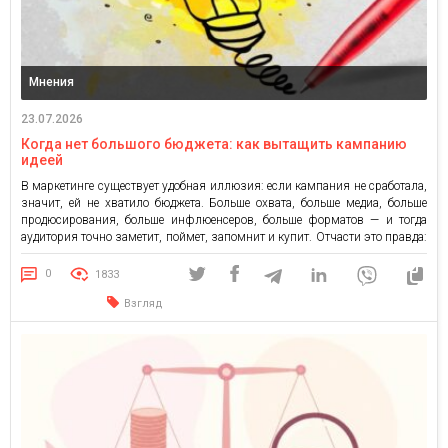
Мнения
23.07.2026
Когда нет большого бюджета: как вытащить кампанию
идеей
В маркетинге существует удобная иллюзия: если кампания не сработала,
значит, ей не хватило бюджета. Больше охвата, больше медиа, больше
продюсирования, больше инфлюенсеров, больше форматов — и тогда
аудитория точно заметит, поймет, запомнит и купит. Отчасти это правда:
деньги действительно дают масштаб, частоту контакта и возможность
быстрее занять место в информационном поле. Но бюджет сам по […]
0
1833
Взгляд