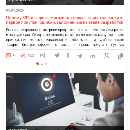
05.07.2026
Почему 80% интернет-магазинов теряют клиентов еще до
первой покупки: ошибки, заложенные на этапе разработки
Рынок электронной коммерции продолжает расти, а вместе с ним растет
и конкуренция. Сегодня покупатель может за несколько минут сравнить
предложения десятков магазинов и выбрать тот, где удобнее искать
товары, быстрее оформлять заказ и проще получать нужную
информацию. Именно поэтому наличие интернет-магазина само по себе
уже не гарантирует продажи. Многие предприниматели уверены, что
0
1827
PR
главное это запустить […]
WEB