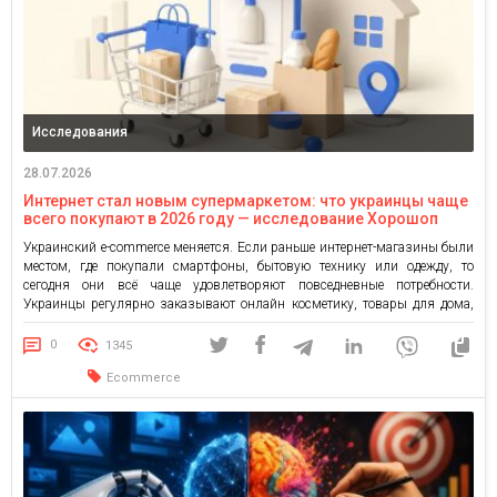
Исследования
28.07.2026
Интернет стал новым супермаркетом: что украинцы чаще
всего покупают в 2026 году — исследование Хорошоп
Украинский e-commerce меняется. Если раньше интернет-магазины были
местом, где покупали смартфоны, бытовую технику или одежду, то
сегодня они всё чаще удовлетворяют повседневные потребности.
Украинцы регулярно заказывают онлайн косметику, товары для дома,
корм для домашних животных и продукты питания. К таким выводам
пришли аналитики Хорошопа, проанализировавшие 9,4 млн заказов,
0
1345
оформленных в 11 560 интернет-магазинах на платформе […]
Ecommerce