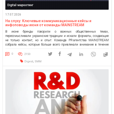
Digital-маркетинг
17.07.2026
На слуху: Ключевые коммуникационные кейсы и
инфоповоды июня от команды MAINSTREAM
В июне бренды говорили о важных общественных темах,
переосмысливали украинские традиции и искали форматы, создающие
не только контакт, но и опыт. Команда PR-агентства MAINSTREAM
собрала кейсы, которые больше всего привлекали внимание в течение
месяца. Уже год в рубрике «На слуху» мы следим за тем, как бренды
используют коммуникации как инструмент влияния, управления
0
2150
репутацией и формирование […]
,
Digest
SMM