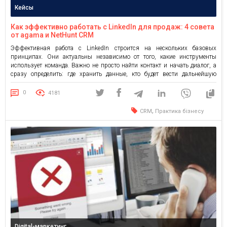
Кейсы
Как эффективно работать с LinkedIn для продаж: 4 совета
от agama и NetHunt CRM
Эффективная работа с LinkedIn строится на нескольких базовых
принципах. Они актуальны независимо от того, какие инструменты
использует команда. Важно не просто найти контакт и начать диалог, а
сразу определить: где хранить данные, кто будет вести дальнейшую
коммуникацию и когда пора напомнить о себе. В ходе планового
обновления своих инструментов компания agama структурировала
0
4181
работу с базой […]
,
CRM
Практика бізнесу
Digital-маркетинг