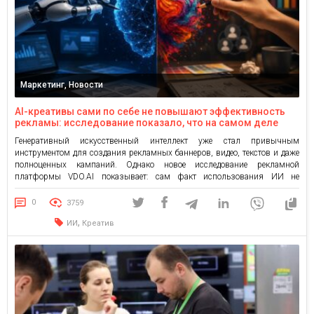
Маркетинг, Новости
AI-креативы сами по себе не повышают эффективность
рекламы: исследование показало, что на самом деле
влияет на эффективность кампаний
Генеративный искусственный интеллект уже стал привычным
инструментом для создания рекламных баннеров, видео, текстов и даже
полноценных кампаний. Однако новое исследование рекламной
платформы VDO.AI показывает: сам факт использования ИИ не
гарантирует лучших результатов. Гораздо более важными для
эффективности рекламы остаются её формат, релевантность аудитории
0
3759
и качество креативной идеи. В статье приведены основные результаты
,
ИИ
Креатив
исследования: проанализировано около […]