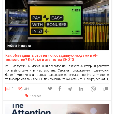
Кейсы, Новости
Как объединить стратегию, созданную людьми и AI-
технологии? Кейс izi и агентства SHOTS
izi — молодежный мобильный оператор из Казахстана, который работает
по всей стране и в Кыргызстане. Сегодня приложением пользуются
более 1 миллиона активных пользователей ежемесячно. Но izi — это не
только про связь и SMS. В приложении также есть игры, видео, сериалы,
музыка и другие фишки. Поэтому когда-то бренд выделился
позиционированием «оператор развлечений», созданным агентством
0
284
SHOTS. […]
Креатив