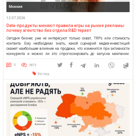
Мнения
12.07.2026
Data-продукты меняют правила игры на рынке рекламы:
почему агентство без отдела R&D теряет
конкурентоспособность
Сегодня бизнес уже не интересуют только охват, TRPs или стоимость
контакта. Ему необходимо знать, какой сценарий медиа-инвестиций
окажет наибольшее влияние на продажи, что изменится при активности
конкурента и можно ли это спрогнозировать до запуска кампании.
Почему классической аналитики сегодня недостаточно? Агентство без
собственной data-экспертизы и направления R&D постепенно теряет
0
3873
конкурентоспособность. Высокая турбулентность, чувствительность
Взгляд
аудиторий, изменения […]