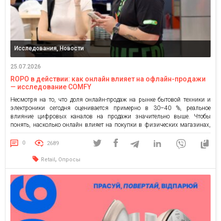
Исследования, Новости
25.07.2026
ROPO в действии: как онлайн влияет на офлайн-продажи
— исследование COMFY
Несмотря на то, что доля онлайн-продаж на рынке бытовой техники и
электроники сегодня оценивается примерно в 30–40 %, реальное
влияние цифровых каналов на продажи значительно выше. Чтобы
понять, насколько онлайн влияет на покупки в физических магазинах,
COMFY провела собственное исследование поведения клиентов. В
современном маркетинге этот подход известен как ROPO (Research
0
2689
Online, Purchase Offline) — […]
,
Retail
Опросы