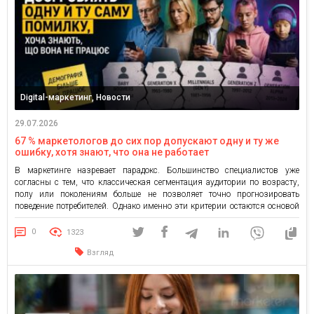
Digital-маркетинг, Новости
29.07.2026
67 % маркетологов до сих пор допускают одну и ту же
ошибку, хотя знают, что она не работает
В маркетинге назревает парадокс. Большинство специалистов уже
согласны с тем, что классическая сегментация аудитории по возрасту,
полу или поколениям больше не позволяет точно прогнозировать
поведение потребителей. Однако именно эти критерии остаются основой
большинства AI-запросов, маркетинговых стратегий и рекламных
кампаний. К такому выводу пришли аналитики WARC в партнерстве с
0
1323
TikTok и LIONS Advisory, а результаты исследования […]
Взгляд