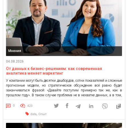
Мнения
04.08.2026
От данных к бизнес-решениям: как современная
аналитика меняет маркетинг
У компании могут быть десятки дашбордов, сотни показателей и сложные
прогнозные модели, но стратегическое обсуждение всё равно будет
заканчиваться фразой: «Давайте поступим примерно так же, как в
прошлом году». В таком случае проблема не в нехватке данных, а в том,
что к ним задают слишком простые вопросы. Александр Грицай, Head of
Strategy & развития нового […]
0
423
,
data
Опыт