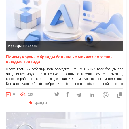
Бренды, Новости
Почему крупные бренды больше не меняют логотипы
каждые три года
Эпоха громких ребрендингов подходит к концу. В 2026 году бренды всё
чаще инвестируют не в новые логотипы, а в узнаваемые элементы,
которые работают как для людей, так и для искусственного интеллекта.
Когда-то масштабный ребрендинг был почти обязательной частью
развития компании. Новый логотип означал новый этап, новые
амбиции или новую стратегию. Но последние несколько лет
0
625
демонстрируют […]
Бренды