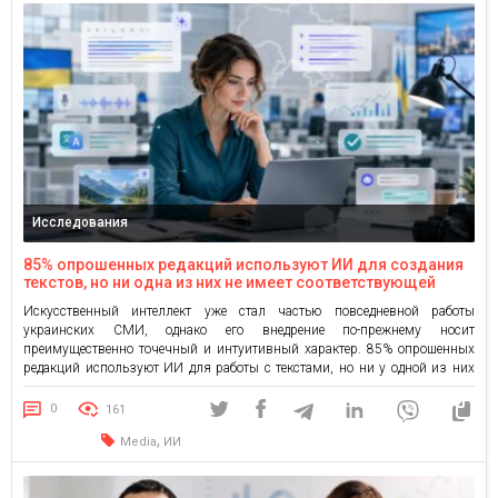
Исследования
85% опрошенных редакций используют ИИ для создания
текстов, но ни одна из них не имеет соответствующей
стратегии — исследование MDF Research Lab
Искусственный интеллект уже стал частью повседневной работы
украинских СМИ, однако его внедрение по-прежнему носит
преимущественно точечный и интуитивный характер. 85% опрошенных
редакций используют ИИ для работы с текстами, но ни у одной из них
нет задокументированной стратегии интеграции этой технологии. В
качестве основных препятствий СМИ называют недостаток
0
161
финансирования и компетенций, а главной потребностью —
,
Media
ИИ
практическое […]