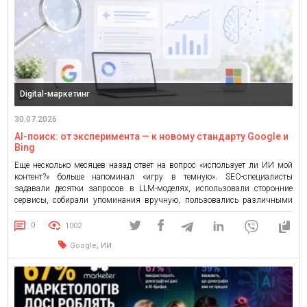
Digital-маркетинг
30.07.2026
AI-поиск: от эксперимента — к новому стандарту Google и
Bing
Еще несколько месяцев назад ответ на вопрос «использует ли ИИ мой
контент?» больше напоминал «игру в темную». SEO-специалисты
задавали десятки запросов в LLM-моделях, использовали сторонние
сервисы, собирали упоминания вручную, пользовались различными
трекерами и платформами. Да, это помогало получить некоторое
представление, но отнюдь не полную картину. Данные оставались
0
1002
фрагментарными, неофициальными и зависели от того, какой сервис […]
,
Google
ИИ