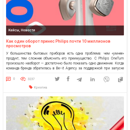
Кейсы, Новости
Как один оборот принес Philips почти 10 миллионов
просмотров
У большинства бытовых приборов есть одна проблема: чем «умнее»
продукт, тем сложнее объяснить его преимущество. С Philips OneTurn
произошло наоборот — достаточно было показать одно движение. Когда
команда бренда обратилась в Be–it Agency за поддержкой при запуске
OneTurn в Украине, мы увидели в этой функции не просто технологию, а
готовую креативную идею. Что нужно было […]
0
3237
Креатив