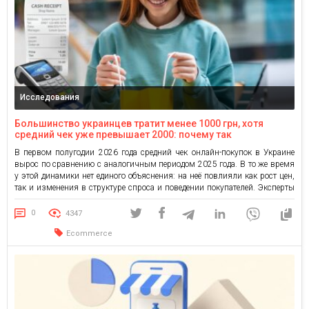
Исследования
Большинство украинцев тратит менее 1000 грн, хотя
средний чек уже превышает 2000: почему так
В первом полугодии 2026 года средний чек онлайн-покупок в Украине
вырос по сравнению с аналогичным периодом 2025 года. В то же время
у этой динамики нет единого объяснения: на неё повлияли как рост цен,
так и изменения в структуре спроса и поведении покупателей. Эксперты
WayForPay собрали и сопоставили доступную статистику Национального
банка Украины, Госстата, украинских […]
0
4347
Ecommerce