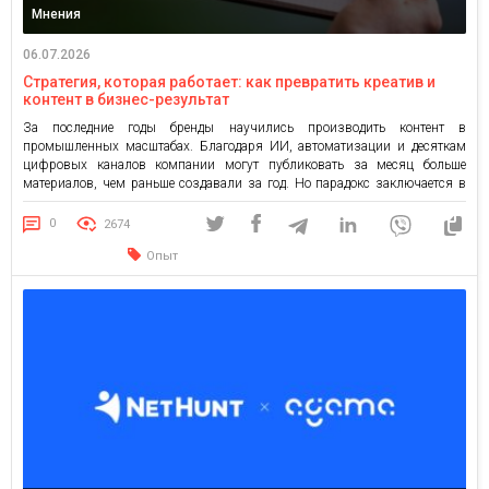
Мнения
06.07.2026
Стратегия, которая работает: как превратить креатив и
контент в бизнес-результат
За последние годы бренды научились производить контент в
промышленных масштабах. Благодаря ИИ, автоматизации и десяткам
цифровых каналов компании могут публиковать за месяц больше
материалов, чем раньше создавали за год. Но парадокс заключается в
том, что количество контента растет быстрее, чем понимание
собственного потребителя. Именно поэтому всё больше
0
2674
коммуникационных команд сталкиваются с одной и той же […]
Опыт