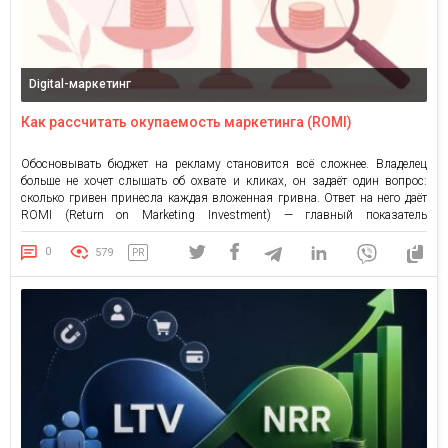
Digital-маркетинг
Как рассчитать окупаемость маркетинга (ROMI)
Обосновывать бюджет на рекламу становится всё сложнее. Владелец
больше не хочет слышать об охвате и кликах, он задаёт один вопрос:
сколько гривен принесла каждая вложенная гривна. Ответ на него даёт
ROMI (Return on Marketing Investment) — главный показатель
окупаемости маркетинга. Формула проста, посчитать можно. Проблема в
том, что у большинства компаний быстрые расчёты дают неверные […]
0
579
PR