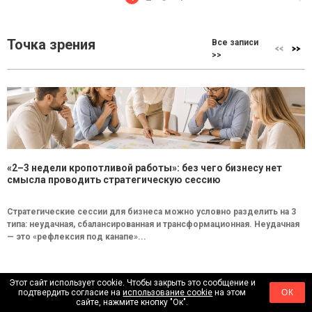
Точка зрения
Все записи
>>
«2–3 недели кропотливой работы»: без чего бизнесу нет
смысла проводить стратегическую сессию
Стратегические сессии для бизнеса можно условно разделить на 3
типа: неудачная, сбалансированная и трансформационная. Неудачная
— это «рефлексия под канапе»...
Этот сайт использует cookie. Чтобы закрыть это сообщение и
Бренды
Все записи
подтвердить согласие на
использование cookie
на этом
ОК
>>
сайте, нажмите кнопку "Ок".