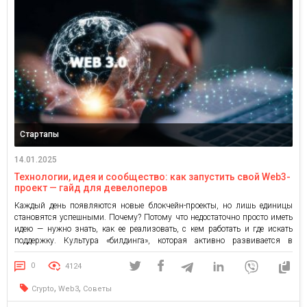
Стартапы
14.01.2025
Технологии, идея и сообщество: как запустить свой Web3-
проект — гайд для девелоперов
Каждый день появляются новые блокчейн-проекты, но лишь единицы
становятся успешными. Почему? Потому что недостаточно просто иметь
идею — нужно знать, как ее реализовать, с кем работать и где искать
поддержку. Культура «билдинга», которая активно развивается в
Украине, — это не просто о написании кода. Это о создании связей,
тестировании идей и поиске единомышленников. Именно на […]
0
4124
,
,
Crypto
Web3
Советы