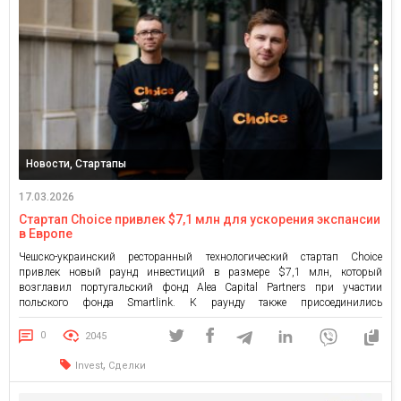
Новости, Стартапы
17.03.2026
Стартап Choice привлек $7,1 млн для ускорения экспансии
в Европе
Чешско-украинский ресторанный технологический стартап Choice
привлек новый раунд инвестиций в размере $7,1 млн, который
возглавил португальский фонд Alea Capital Partners при участии
польского фонда Smartlink. К раунду также присоединились
существующие инвесторы Reflex Capital и J&T Ventures. Всего на
сегодняшний день компания привлекла $11,6 млн инвестиций. Среди
0
2045
текущих инвесторов стартапа: Reflex Capital, J&T Ventures, Presto Ventures,
[…]
,
Invest
Сделки