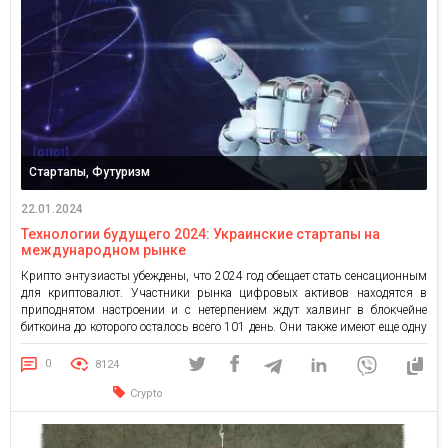
Стартапы, Футуризм
22.01.2024
Технологии будущего 2024: Украинские стартапы на
международном рынке
Крипто энтузиасты убеждены, что 2024 год обещает стать сенсационным
для криптовалют. Участники рынка цифровых активов находятся в
приподнятом настроении и с нетерпением ждут халвинг в блокчейне
биткоина до которого осталось всего 101 день. Они также имеют еще одну
причину для радости — запуск спотового Биткоина-ETF. Несмотря на то,
что термины «блокчейн», «криптовалюта» и «майнинг» еще […]
0
8124
Crypto