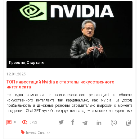
Проекты, Стартапы
12.01.2025
ТОП инвестиций Nvidia в стартапы искусственного
интеллекта
Ни одна компания не воспользовалась революцией в области
искусственного интеллекта так кардинально, как Nvidia. Ее доход,
прибыльность и денежные резервы стремительно выросли с момента
внедрения ChatGPT чуть более двух лет назад — и многих конкурентных
сервисов, генерирующих ИИ, которые были запущены с того времени. А
цена ее акций взлетела более чем в восемь раз. За […]
0
3732
,
Invest
Сделки