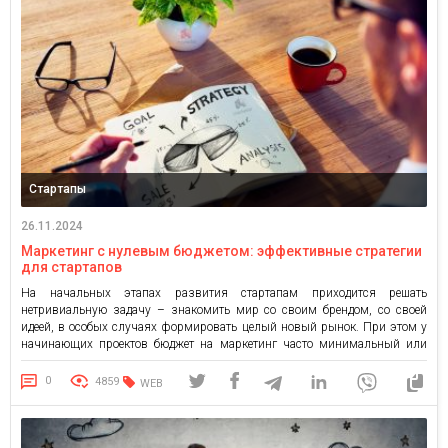
Стартапы
26.11.2024
Маркетинг с нулевым бюджетом: эффективные стратегии
для стартапов
На начальных этапах развития стартапам приходится решать
нетривиальную задачу – знакомить мир со своим брендом, со своей
идеей, в особых случаях формировать целый новый рынок. При этом у
начинающих проектов бюджет на маркетинг часто минимальный или
вовсе отсутствует. Но можно ли что-нибудь сделать в этом случае?
Привет! Я, COO Weblium Даниэлла Шихабутдинова, в этой статье […]
0
4859
WEB