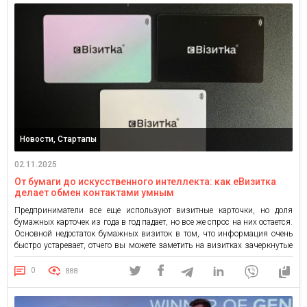
Новости, Стартапы
02.11.2025
От бумаги до искусственного интеллекта: как еВизитка
делает обмен контактами умным
Предприниматели все еще используют визитные карточки, но доля
бумажных карточек из года в год падает, но все же спрос на них остается.
Основной недостаток бумажных визиток в том, что информация очень
быстро устаревает, отчего вы можете заметить на визитках зачеркнутые
телефоны или надписи от руки, а самое главное их теряют или
записывают неточно, просто имя […]
0
888