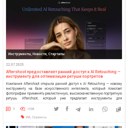
Инструменты, Новости, Стартапы
22.07.2025
Aftershoot предоставляет ранний доступ к AI Retouching —
инструменту для оптимизации ретуши портретов
Компания Aftershoot открыла ранний доступ к AI Retouching — новому
инструменту на базе искусственного интеллекта, который помогает
фотографам применять реалистичную, высококачественную портретную
ретушь. Aftershoot, который уже предлагает инструменты для
безлимитного отбора и редактирования снимков, теперь дополняет
функционал ретушью — завершая полный цикл пост-обработки
0
1598
портретов. До этого функция была доступна только ранним
,
ИИ
Сервисы
пользователям, но теперь AI […]