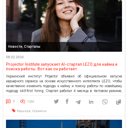
Новости, Стартапы
08.02.2024
Projector Institute запускает AI-стартап LEZO для найма и
поиска работы. Вот как он работает
Украинский институт Projector объявил об официальном запуске
карьерного сервиса на основе искусственного интеллекта LEZO, чтобы
качественно изменить подходы к найму и поиску работы по новейшему
подходу skill-first hiring. Стартап работал 4 месяца в тестовом режиме,
привлек 17 000 пользователей и 550 компаний на бета-сервисе.
Украинский ИТ-рынок утопает в вакансиях, на которые никто не
0
1260
отзывается, и […]
,
Карьера
Сервисы