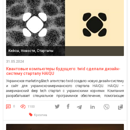
Кейсы, Новости, Стартапы
31.05.2024
Квантовые компьютеры будущего: twid сделали дизайн-
систему стартапу HAIQU
Украинское marketing&tech агентство twid создало новую дизайн-систему
и сайт для украинско-американского стартапа HAIQU. HAIQU –
американский deep tech стартап с украинскими корнями. Компания
разрабатывает специальное программное обеспечение, помогающее
оптимизировать и ускорить работу квантовых компьютеров. Квантовые
компьютеры – это технология будущего. Вскоре они могут изменить
0
1100
рынок, как недавно это сделал ИИ. Эти компьютеры работают по
Креатив
принципам […]