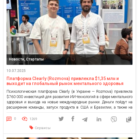
Новости, Стартапы
10.07.2025
Платформа Clearly (Rozmova) привлекла $1,35 млн и
выходит на глобальный рынок ментального здоровья
Психологическая платформа Clearly (в Украине — Rozmova) привлекла
$760 000 инвестиций для развития ИИ-технологий в сфере ментального
здоровья и выхода на новые международные рынки. Деньги пойдут на
расширение команды, запуск продукта в США и Бразилии, а также на
создание инструментов на основе ИИ. Что планирует команда? Clearly
сосредотачивается на двух направлениях, а именно разработке
0
1269
автономной […]
Сервисы