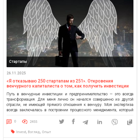
Стартапы
26.11.2025
«Я отказываю 250 стартапам из 251». Откровения
венчурного капиталиста о том, как получить инвестиции
Путь в венчурные инвестиции и предпринимательство — это всегда
трансформация. Для меня лично он начался совершенно из другой
отрасли, не имеющей прямого отношения к венчуру. Моя экспертиза
всегда заключалась в построении процессного менеджмента, который
применим и в стартапах, но обычно не на самой ранней стадии. Однако
именно этот опыт помог мне увидеть уникальные взаимосвязи и […]
0
2455
,
,
Invest
Взгляд
Опыт