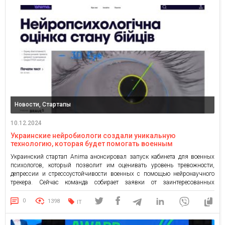
Новости, Стартапы
10.12.2024
Украинские нейробиологи создали уникальную
технологию, которая будет помогать военным
Украинский стартап Anima анонсировал запуск кабинета для военных
психологов, который позволит им оценивать уровень тревожности,
депрессии и стрессоустойчивости военных с помощью нейронаучного
трекера. Сейчас команда собирает заявки от заинтересованных
терапевтов. Anima — платформа, основанная предпринимателем
Романом Гавришем и нейробиологом Сергеем Даниловым. Основой
0
1398
IT
проекта является инновационный тест, который с помощью
отслеживания движения глаз позволяет определить уровень стресса, […]