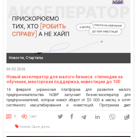
Новости, Стартапы
06.02.2026
Новый акселератор для малого бизнеса: стипендии на
обучение, менторская поддержка, инвестиции до 100
000$ на развитие
16 февраля украинская платформа для развития малого
предпринимательства NSBP запускает бизнес-акселератор для
предпринимателей, которые имеют оборот от $5 000 в месяц и хотят
системного масштабирования и инвестиций. Программа дает
возможность получить стипендию на обучение (30-100%) и привлечь
инвестиции от ангелов платформы. NSBP — пространство для развития
0
1347
малого бизнеса, где предприниматели получают знания, менторскую
поддержку, доступ […]
,
Invest
Свое дело