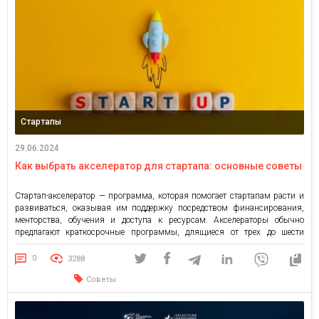
Стартапы
29.06.2024
Как выбрать акселератор для стартапа: основные советы
Стартап-акселератор — программа, которая помогает стартапам расти и
развиваться, оказывая им поддержку посредством финансирования,
менторства, обучения и доступа к ресурсам. Акселераторы обычно
предлагают краткосрочные программы, длящиеся от трех до шести
месяцев. Участники получают финансовую поддержку, доступ к
менторам из разных сфер, обучение и развитие навыков, а также
0
3288
возможность презентовать свой бизнес на «демодей». Акселерация для
Советы
[…]