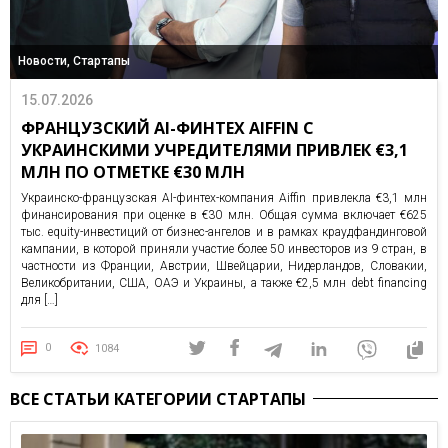
Новости, Стартапы
15.07.2026
ФРАНЦУЗСКИЙ AI-ФИНТЕХ AIFFIN С
УКРАИНСКИМИ УЧРЕДИТЕЛЯМИ ПРИВЛЕК €3,1
МЛН ПО ОТМЕТКЕ €30 МЛН
Украинско-французская AI-финтех-компания Aiffin привлекла €3,1 млн
финансирования при оценке в €30 млн. Общая сумма включает €625
тыс. equity-инвестиций от бизнес-ангелов и в рамках краудфандинговой
кампании, в которой приняли участие более 50 инвесторов из 9 стран, в
частности из Франции, Австрии, Швейцарии, Нидерландов, Словакии,
Великобритании, США, ОАЭ и Украины, а также €2,5 млн debt financing
для […]
0
1084
ВСЕ СТАТЬИ КАТЕГОРИИ СТАРТАПЫ