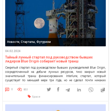
Новости, Стартапы, Футуризм
04.02.2024
Тайный лунный стартап под руководством бывших
лидеров Blue Origin собирает новый транш
финансирования
Cекретый стартап под руководством бывших руководителей Blue Origin,
сосредоточенный на добыче лунных ресурсов, тихо закрыл новый
значительный транш финансирования. Interlune, стартап, который
существует по меньшей мере три года, но не сделал почти никаких
публичных заявлений о своей технологии, привлек 15,5 миллиона
долларов нового финансирования и планирует закрыть еще 2 миллиона
0
851
долларов. Представитель Interlune отказался комментировать […]
Space