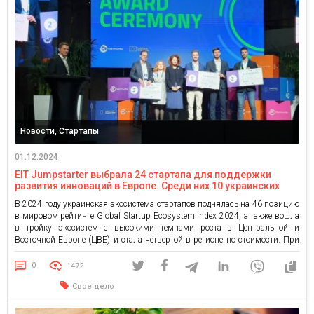
Новости, Стартапы
01.12.2024
EIT Jumpstarter выбрала 24 стартапа для поддержки
развития инноваций в Европе. Среди них 10 украинских
В 2024 году украинская экосистема стартапов поднялась на 46 позицию
в мировом рейтинге Global Startup Ecosystem Index 2024, а также вошла
в тройку экосистем с высокими темпами роста в Центральной и
Восточной Европе (ЦВЕ) и стала четвертой в регионе по стоимости. При
этом фаундеры стартапов на своем пути сталкиваются с такими
препятствиями как нехватка финансирования, […]
0
1472
Свое дело