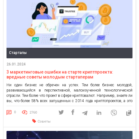
Стартапы
26.01.2024
3 маркетинговые ошибки на старте криптпроекта:
вредные советы молодым стартаперам
Ни один бизнес не обречен на успех. Тем более бизнес молодой,
развивающийся в перспективной, малоизученной технологической
отрасли. Тем более что проект в сфере криптовалют. Например, знаете ли
вы, что более 58% всех запущенных с 2014 года криптопроектов, а это
около 14 000 продуктов и сервисов, прекратили свое существование? В
то же время большая часть (40% […]
0
2760
Советы