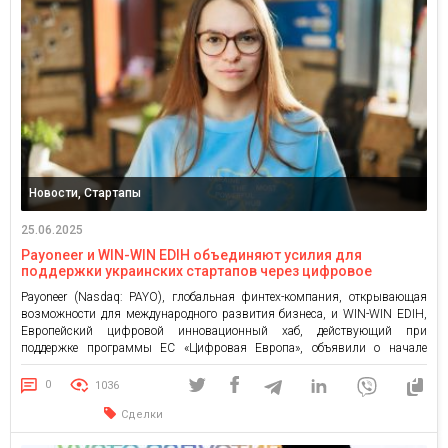
Новости, Стартапы
25.06.2025
Payoneer и WIN-WIN EDIH объединяют усилия для
поддержки украинских стартапов через цифровое
образование с фокусом на глобальные рынки
Payoneer (Nasdaq: PAYO), глобальная финтех-компания, открывающая
возможности для международного развития бизнеса, и WIN-WIN EDIH,
Европейский цифровой инновационный хаб, действующий при
поддержке программы ЕС «Цифровая Европа», объявили о начале
сотрудничества. Его цель — помочь украинским стартапам и малым и
средним предприятиям (МСБ) успешно масштабироваться на
0
1036
международные рынки. Первой совместной инициативой стала серия
Сделки
вебинаров Payoneer Insight Talks, […]