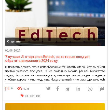
Стартапы
02.08.2024
7 лучших AI стартапов Edtech, на которые следует
обратить внимание в 2024 году
В последние десятилетия использование технологий стало неотъемлемой
частью учебного процесса. С их помощью можно решать множество
задач, таких как автоматизация административных задач, создание
учебных курсов и многие другие. Искусственный интеллект сделал edtech
продукты более мощными, что привело к росту числа стартапов, которые
находят инновационные способы усовершенствования и оптимизации
0
6238
процесса обучения. Предлагаем рассмотреть текущее состояние рынка […]
,
EdTech
ИИ