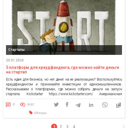
Стартапы
20.01.2024
5 платформ для краудфандинга, где можно найти деньги
на стартап
Есть идея для бизнеса, но нет денег на ее реализацию? Воспользуйтесь
краудфандингом и принимайте инвестиции от единомышленников.
Рассказываем о платформах, где можно собрать деньги на запуск
стартапа. Kickstarter https://www.kickstarter.com/ Американская
платформа для сбора денег на реализацию идей и собственного бизнеса.
Несмотря на то, что граждане Украины не могут использовать ее без
0
9197
посредника, украинские стартапы находят здесь […]
Обзоры
1
2
3
4