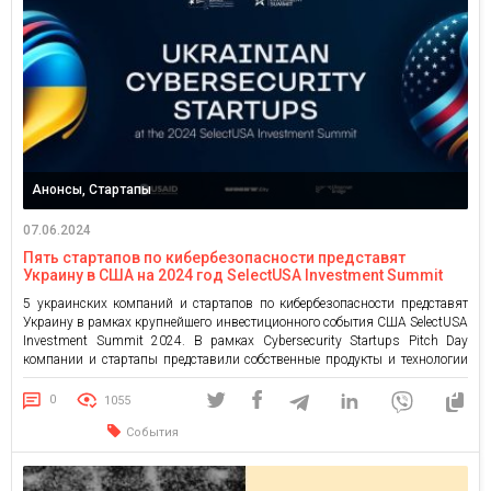
Анонсы, Стартапы
07.06.2024
Пять стартапов по кибербезопасности представят
Украину в США на 2024 год SelectUSA Investment Summit
5 украинских компаний и стартапов по кибербезопасности представят
Украину в рамках крупнейшего инвестиционного события США SelectUSA
Investment Summit 2024. В рамках Cybersecurity Startups Pitch Day
компании и стартапы представили собственные продукты и технологии
из сферы кибербезопасности. При определении команд-победителей
судьи ориентировались на следующие обязательные критерии:
0
1055
разрабатывают инновационный технологический продукт или услугу;
События
имеют головной офис за […]