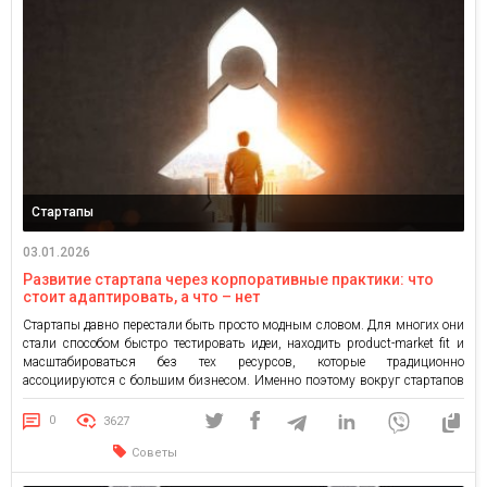
Стартапы
03.01.2026
Развитие стартапа через корпоративные практики: что
стоит адаптировать, а что – нет
Стартапы давно перестали быть просто модным словом. Для многих они
стали способом быстро тестировать идеи, находить product-market fit и
масштабироваться без тех ресурсов, которые традиционно
ассоциируются с большим бизнесом. Именно поэтому вокруг стартапов
сформировался устойчивый миф: будто развитие стартапа и
управление большой компанией – это две принципиально разные
0
3627
реальности, которые почти не пересекаются. Я тоже […]
Советы