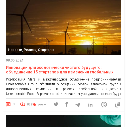
Новости, Релизы, Стартапы
08.05.2024
Инновации для экологически чистого будущего:
объединение 15 стартапов для изменения глобальных
продовольственных систем
Корпорация Mars и международное объединение предпринимателей
Unreasonable Group объявили о создании первой венчурной группы
инновационных компаний в рамках глобальной инициативы
Unreasonable Food. В рамках этой инициативы учредители проекта будут
сотрудничать с 15 предприятиями, деятельность которых направлена на
улучшение устойчивого развития пищевой промышленности и
0
882
Invest
сокращение до минимума выбросов парниковых газов. 15 компаний,
вошедших в первую волну […]