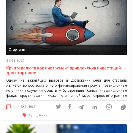
Стартапы
27.08.2024
Криптовалюта как инструмент привлечения инвестиций
для стартапов
Одним из важнейших вызовов в достижении цели для стартапа
является вопрос достаточного финансирования проекта. Традиционные
источники получения средств — бутстреппинг, банки, инвестиционные
фонды, краудинвестинг может не в полной мере покрывать огромные
затраты, связанные с инновационной составляющей стартапов. Именно
поэтому возникает потребность в поиске альтернативного способа
0
4067
привлечения капитала, такого как криптовалюты. В статье рассмотрим,
,
Crypto
Invest
какие тренды […]