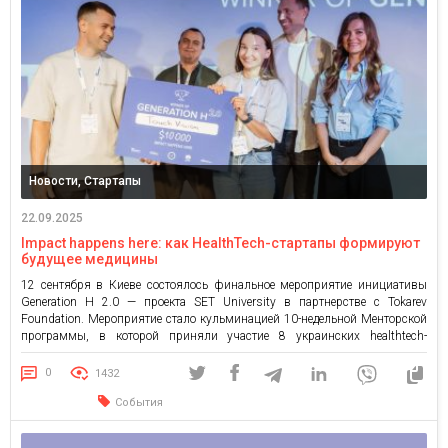
Новости, Стартапы
22.09.2025
Impact happens here: как HealthTech-стартапы формируют
будущее медицины
12 сентября в Киеве состоялось финальное мероприятие инициативы
Generation H 2.0 — проекта SET University в партнерстве с Tokarev
Foundation. Мероприятие стало кульминацией 10-недельной Менторской
программы, в которой приняли участие 8 украинских healthtech-
стартапов, готовых масштабироваться и привлекать инвестиции.
Участники представили технологии, которые спасают жизни и меняют
0
1432
повседневную медицину: от AI-ассистентов для врачей и биоразлагаемых
События
менструальных […]