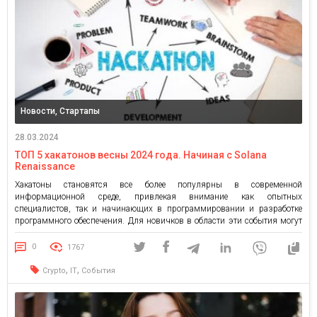
Новости, Стартапы
28.03.2024
ТОП 5 хакатонов весны 2024 года. Начиная с Solana
Renaissance
Хакатоны становятся все более популярны в современной
информационной среде, привлекая внимание как опытных
специалистов, так и начинающих в программировании и разработке
программного обеспечения. Для новичков в области эти события могут
оказаться действительно вдохновляющими и полезными. Они не только
дают возможность проверить свои знания и навыки в практических
0
1767
условиях, но и создают благоприятную атмосферу для изучения, […]
,
,
Crypto
IT
События