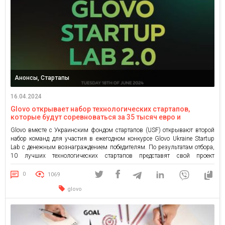
Анонсы, Стартапы
16.04.2024
Glovo открывает набор технологических стартапов,
которые будут соревноваться за 35 тысяч евро и
стажировку в Барселоне
Glovo вместе с Украинским фондом стартапов (USF) открывают второй
набор команд для участия в ежегодном конкурсе Glovo Ukraine Startup
Lab с денежным вознаграждением победителям. По результатам отбора,
10 лучших технологических стартапов представят свой проект
потенциальным инвесторам и ключевым игрокам индустрии 18 июня в
Киеве в рамках конференции PowerUp, организуемой Glovo.
0
1069
Конференция посвящена экономическому восстановлению Украины […]
glovo