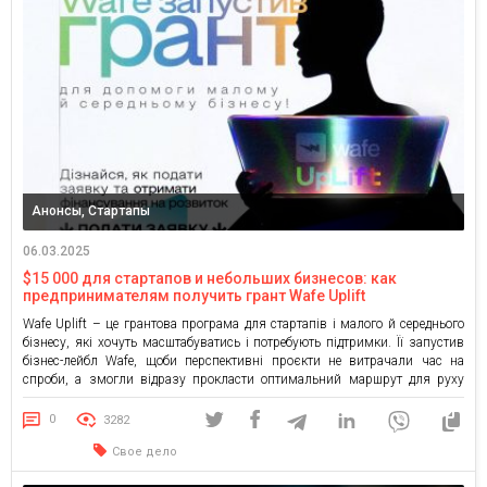
Анонсы, Стартапы
06.03.2025
$15 000 для стартапов и небольших бизнесов: как
предпринимателям получить грант Wafe Uplift
Wafe Uplift – це грантова програма для стартапів і малого й середнього
бізнесу, які хочуть масштабуватись і потребують підтримки. Її запустив
бізнес-лейбл Wafe, щоби перспективні проєкти не витрачали час на
спроби, а змогли відразу прокласти оптимальний маршрут для руху
вперед. Троє переможців конкурсу розділять $15 000 у вигляді сервісів,
команд, консультацій і ресурсів бізнес-лейбла Wafe. Хто може […]
0
3282
Свое дело