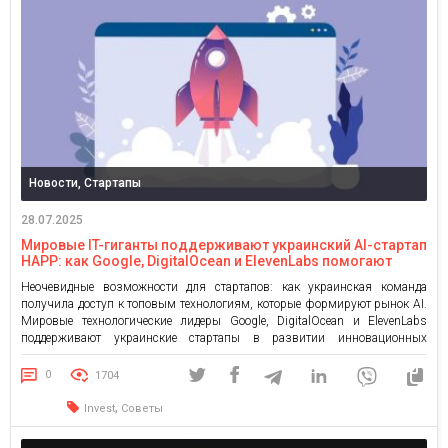
Новости, Стартапы
28.07.2025
Мировые IT-гиганты поддерживают украинский AI-стартап
HAPP: как Google, DigitalOcean и ElevenLabs помогают
развивать инновации в Украине
Неочевидные возможности для стартапов: как украинская команда
получила доступ к топовым технологиям, которые формируют рынок AI.
Мировые технологические лидеры Google, DigitalOcean и ElevenLabs
поддерживают украинские стартапы в развитии инновационных
проектов. Команда HAPP стала одним из примеров того, как благодаря
грантовым программам от глобальных компаний молодые украинские
0
1704
проекты получают доступ к инфраструктуре, используемой ведущими
компаниями мира. […]
,
Invest
Советы