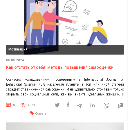
Мотивация
06.05.2024
Как отстать от себя: методы повышения самооценки
Согласно исследованиям, проведенным в International Journal of
Behavioral Science, 70% населения планеты в той или иной степени
страдает от заниженной самооценки. И не удивительно, стоит вам только
открыть свои социальные сети, как вы видите идеальных женщин, с
красивым телом, очень успешных мужчин, даже детей, которые уже в
своем возрасте зарабатывают больше, чем многие из нас. […]
0
4070
Советы