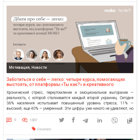
Мотивация, Новости
Заботиться о себе — легко: четыре курса, помогающих
выстоять, от платформы «Ты как?» и креативного
агентства MOKO
Хронический стресс, переутомление и эмоциональное выгорание —
реальность, с которой сталкивается каждый второй украинец. Сегодня
36% населения испытывает повышенный уровень стресса, 11% —
высокий, еще 40% — умеренный. Эти цифры уже никого не удивляют, но
красноречиво свидетельствуют об одном: запрос на профессиональную
психологическую поддержку и бережное отношение к физическому и
0
1307
психическому здоровью не просто актуален, а критически необходим. […]
Courses