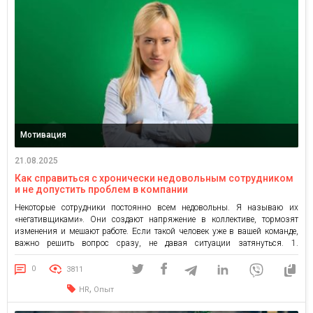
Мотивация
21.08.2025
Как справиться с хронически недовольным сотрудником
и не допустить проблем в компании
Некоторые сотрудники постоянно всем недовольны. Я называю их
«негативщиками». Они создают напряжение в коллективе, тормозят
изменения и мешают работе. Если такой человек уже в вашей команде,
важно решить вопрос сразу, не давая ситуации затянуться. 1.
Откровенный разговор Первый шаг — спокойно и прямо обозначить
проблему: Я вижу, что ты всегда всем недоволен, и это меня […]
0
3811
,
HR
Опыт