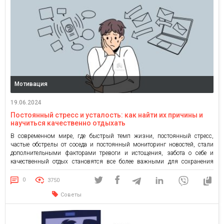
Мотивация
19.06.2024
Постоянный стресс и усталость: как найти их причины и
научиться качественно отдыхать
В современном мире, где быстрый темп жизни, постоянный стресс,
частые обстрелы от соседа и постоянный мониторинг новостей, стали
дополнительными факторами тревоги и истощения, забота о себе и
качественный отдых становятся все более важными для сохранения
физического и психического здоровья. Согласно исследованию Gradus
Research, более 70% украинцев испытывают стресс и сильную
0
3750
нервозность. В то же время, […]
Советы