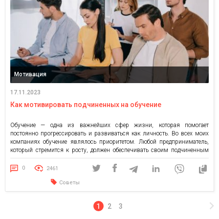
Мотивация
17.11.2023
Как мотивировать подчиненных на обучение
Обучение — одна из важнейших сфер жизни, которая помогает
постоянно прогрессировать и развиваться как личность. Во всех моих
компаниях обучение являлось приоритетом. Любой предприниматель,
который стремится к росту, должен обеспечивать своим подчиненным
доступ к знаниям и мотивировать. Но владельцы бизнеса при попытках
сделать обучение обязательной частью работы часто видят саботаж со
0
2461
стороны сотрудников. Почему возникает […]
Советы
1
2
3