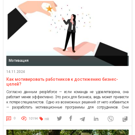
Мотивация
14.11.2024
Как мотивировать работников к достижению бизнес-
целей?
Согласно данным peopleforce — если команда не удовлетворена, она
работает менее эффективно. Это риск для бизнеса, ведь может привести
к потере специалистов. Одно из возможных решений от него избавиться
— разработать мотивационные программы для сотрудников. Они
стимулируют работников не только достигать конкретных целей, но и
делают этот процесс более четким и предсказуемым. Такой подход
0
10194
HR
позволяет […]