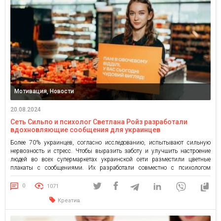
Мотивация, Новости
20.08.2024
Сеть Сильпо и психолог Светлана Ройз разработали
вдохновляющие сообщения для украинцев
Более 70% украинцев, согласно исследованию, испытывают сильную
нервозность и стресс. Чтобы выразить заботу и улучшить настроение
людей во всех супермаркетах украинской сети разместили цветные
плакаты с сообщениями. Их разработали совместно с психологом
Светланой Ройз в рамках инициативы «Тот самый знак!». Выбирая багет
или рассчитываясь на кассе самообслуживания, гости супермаркета
0
1071
увидят фразы «Ваша улыбка много значит», […]
Креатив