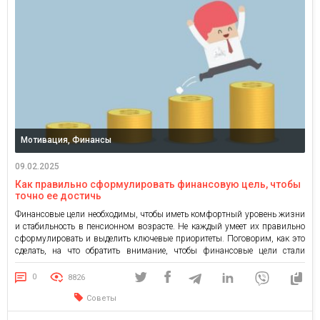
Мотивация, Финансы
09.02.2025
Как правильно сформулировать финансовую цель, чтобы
точно ее достичь
Финансовые цели необходимы, чтобы иметь комфортный уровень жизни
и стабильность в пенсионном возрасте. Не каждый умеет их правильно
сформулировать и выделить ключевые приоритеты. Поговорим, как это
сделать, на что обратить внимание, чтобы финансовые цели стали
реальностью без давления и тревоги. Как определить собственные
финансовые цели? Человек тесно связан с социумом, который влияет на
0
8826
него и […]
Советы