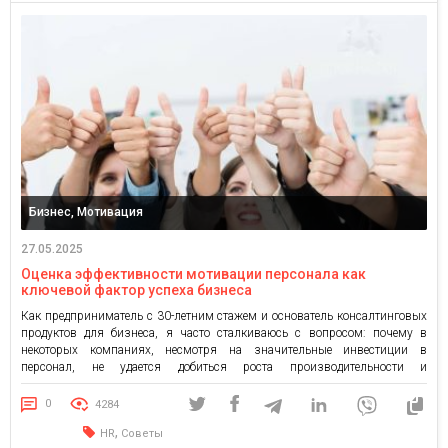
Бизнес, Мотивация
27.05.2025
Оценка эффективности мотивации персонала как
ключевой фактор успеха бизнеса
Как предприниматель с 30-летним стажем и основатель консалтинговых
продуктов для бизнеса, я часто сталкиваюсь с вопросом: почему в
некоторых компаниях, несмотря на значительные инвестиции в
персонал, не удается добиться роста производительности и
вовлеченности сотрудников? Исследования Gallup показывают, что всего
лишь 15% работников по всему миру демонстрируют подлинную
0
4284
вовлеченность в свою деятельность. Это шокирующая цифра, учитывая,
,
HR
Советы
[…]