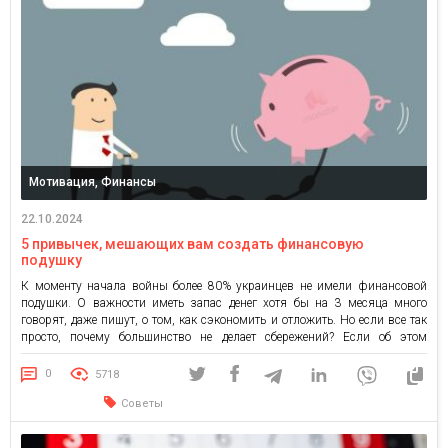
Мотивация, Финансы
22.10.2024
5 привычек, мешающих вам создать финансовую
подушку
К моменту начала войны более 80% украинцев не имели финансовой
подушки. О важности иметь запас денег хотя бы на 3 месяца много
говорят, даже пишут, о том, как сэкономить и отложить. Но если все так
просто, почему большинство не делает сбережений? Если об этом
спросить у людей, живущих в ноль, многие скажут, что мало
зарабатывают […]
0
5718
Советы