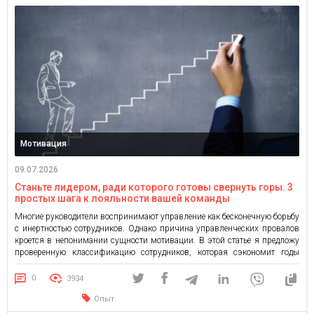
Мотивация
09.07.2026
Станьте лидером, ради которого готовы свернуть горы. 3
простых шага к лояльности вашей команды
Многие руководители воспринимают управление как бесконечную борьбу
с инертностью сотрудников. Однако причина управленческих провалов
кроется в непонимании сущности мотивации. В этой статье я предложу
проверенную классификацию сотрудников, которая сэкономит годы
нервов любому генеральному директору. Мотивация — это не внешнее
воздействие, а внутренний импульс человека к действию. Этот импульс
0
3934
может быть направлен на разные объекты: кто-то […]
Опыт