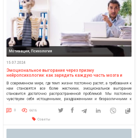
Мотивация, Психология
15.07.2024
Эмоциональное выгорание через призму
нейропсихологии: как зарядить каждую часть мозга и
противостоять выгоранию
В современном мире, где темп жизни постоянно растет, а требования к
нам становятся все более жесткими, эмоциональное выгорание
становится достаточно распространенной проблемой. Мы постоянно
чувствуем себя истощенными, раздраженными и безразличными к
тому, что когда-то нас увлекало. Знакомо ли вам это? Если да, знайте, что
вы не одиноки. К счастью, существуют методы и подходы, которые
0
6616
помогут […]
Советы