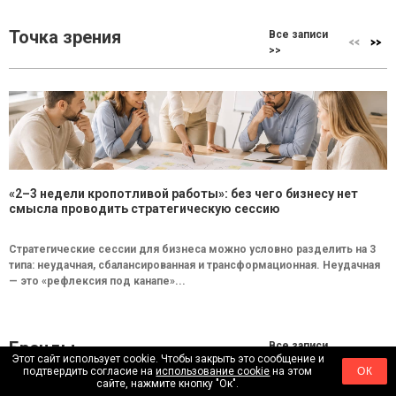
Точка зрения
Все записи
>>
«2–3 недели кропотливой работы»: без чего бизнесу нет
смысла проводить стратегическую сессию
Стратегические сессии для бизнеса можно условно разделить на 3
типа: неудачная, сбалансированная и трансформационная. Неудачная
— это «рефлексия под канапе»...
Бренды
Все записи
Этот сайт использует cookie. Чтобы закрыть это сообщение и
>>
подтвердить согласие на
использование cookie
на этом
ОК
сайте, нажмите кнопку "Ок".