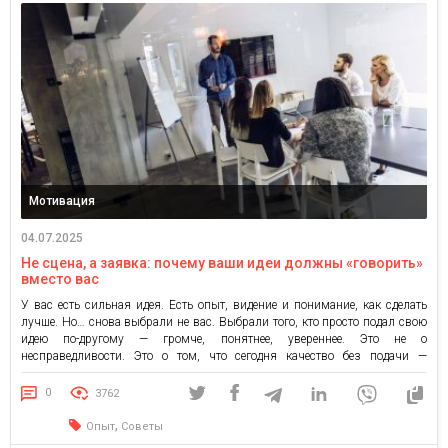
Мотивация
04.07.2025
Не сцена, а заявка: почему ваши идеи должны «говорить»
вместо вас
У вас есть сильная идея. Есть опыт, видение и понимание, как сделать
лучше. Но… снова выбрали не вас. Выбрали того, кто просто подал свою
идею по-другому — громче, понятнее, увереннее. Это не о
несправедливости. Это о том, что сегодня качество без подачи —
безмолвная сила. А мир не угадывает, мир считывает. И чтобы вас
услышали, […]
0
3762
,
Опыт
Советы