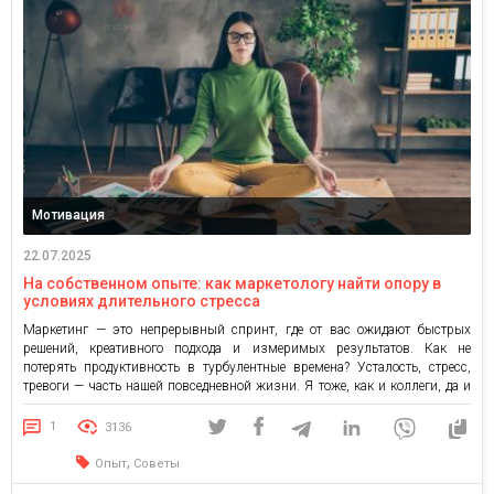
Мотивация
22.07.2025
На собственном опыте: как маркетологу найти опору в
условиях длительного стресса
Маркетинг — это непрерывный спринт, где от вас ожидают быстрых
решений, креативного подхода и измеримых результатов. Как не
потерять продуктивность в турбулентные времена? Усталость, стресс,
тревоги — часть нашей повседневной жизни. Я тоже, как и коллеги, да и
все украинцы, чувствую это влияние. В творческой работе мы особенно
уязвимы к давлению инфополя и событий. Это […]
1
3136
,
Опыт
Советы