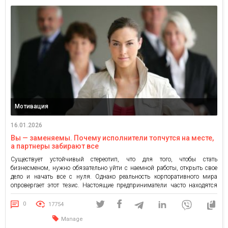
Мотивация
16.01.2026
Вы — заменяемы. Почему исполнители топчутся на месте,
а партнеры забирают все
Существует устойчивый стереотип, что для того, чтобы стать
бизнесменом, нужно обязательно уйти с наемной работы, открыть свое
дело и начать все с нуля. Однако реальность корпоративного мира
опровергает этот тезис. Настоящие предприниматели часто находятся
внутри крупных структур. Они не владеют компанией юридически, но
управляют процессами так, как будто это их личный капитал. В этой
0
17754
статье […]
Manage