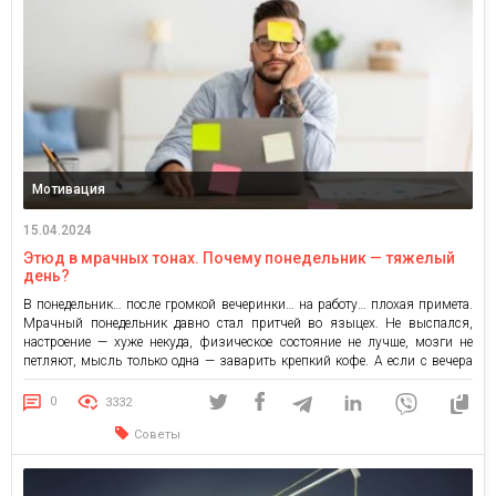
Мотивация
15.04.2024
Этюд в мрачных тонах. Почему понедельник — тяжелый
день?
В понедельник… после громкой вечеринки… на работу… плохая примета.
Мрачный понедельник давно стал притчей во языцех. Не выспался,
настроение — хуже некуда, физическое состояние не лучше, мозги не
петляют, мысль только одна — заварить крепкий кофе. А если с вечера
была веселая гулянка, то вообще хоть к врачу иди (некоторые так и
делают). Почему так? […]
0
3332
Советы