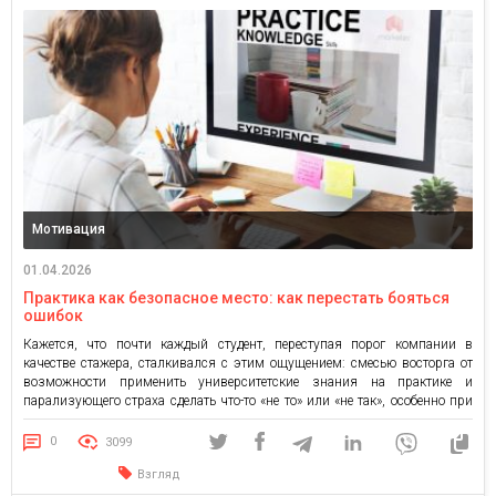
Мотивация
01.04.2026
Практика как безопасное место: как перестать бояться
ошибок
Кажется, что почти каждый студент, переступая порог компании в
качестве стажера, сталкивался с этим ощущением: смесью восторга от
возможности применить университетские знания на практике и
парализующего страха сделать что-то «не то» или «не так», особенно при
выполнении простых задач. Лично я, придя на практику, почувствовала
именно это. Согласно исследованию Mental Health America (2024),
0
3099
представители поколения […]
Взгляд