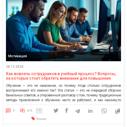
Мотивация
28.12.2024
Как вовлечь сотрудников в учебный процесс? Вопросы,
на которые стоит обратить внимание для повышения
мотивации
Обучение — это не наказание, но почему тогда столько сотрудников
воспринимают его именно так? Эта статья — это не очередной сборник
банальных советов, а откровенный разговор о том, почему традиционные
методы привлечения к обучению часто не работают, и как наконец-то
сдвинуть дело с мертвой точки. Давайте разберемся дальше. Обучение
ради галочки: кому это нужно? Большинство […]
0
679
PR
Языки