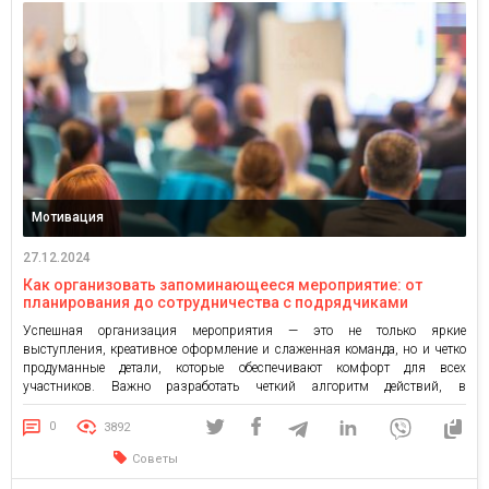
Мотивация
27.12.2024
Как организовать запоминающееся мероприятие: от
планирования до сотрудничества с подрядчиками
Успешная организация мероприятия — это не только яркие
выступления, креативное оформление и слаженная команда, но и четко
продуманные детали, которые обеспечивают комфорт для всех
участников. Важно разработать четкий алгоритм действий, в
формировании которого нам помогут широко известные функции
управления: Планирование, организация, мотивация и контроль. Да,
0
3892
именно с планирования следует начинать подготовку. Как это делаю я?
Советы
[…]