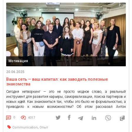
Мотивация
20.06.2025
Ваша сеть — ваш капитал: как заводить полезные
знакомства
Сегодня нетворкинг — это не просто модное слово, а реальный
инструмент для развития карьеры, самореализации, поиска партнеров и
новых идей. Как знакомиться так, чтобы это было не формальностью, а
приводило к новым возможностям? Об этом рассказал Антон
Ковалишин, Senior PR Manager в Raiffeisen Bank, во время встречи UK
comms club. Антон — настоящий мастер нетворкинга: […]
0
4017
,
Communication
Опыт