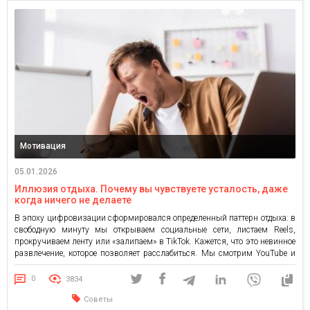
Мотивация
05.01.2026
Иллюзия отдыха. Почему вы чувствуете усталость, даже
когда ничего не делаете
В эпоху цифровизации сформировался определенный паттерн отдыха: в
свободную минуту мы открываем социальные сети, листаем Reels,
прокручиваем ленту или «залипаем» в TikTok. Кажется, что это невинное
развлечение, которое позволяет расслабиться. Мы смотрим YouTube и
убеждаем себя, что мозг в этот момент отдыхает. Я и сам знаю, как это
работает: заходишь на 5 минут, а опомняешься […]
0
3834
Советы