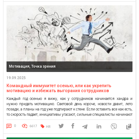
Мотивация, Точка зрения
19.09.2025
Командный иммунитет осенью, или как укрепить
мотивацию и избежать выгорания сотрудников
Каждый год осенью я вижу, как у сотрудников начинается хандра и
нужно придать мотивацию. Световой день короче, новости давит, лето
позади, а планы на год уже подпирают к стене. Если оставить все как есть,
то скорость падает, инициативы угасают, сильные специалисты начинают
оглядываться. Задача владельца проста — он должен включить
правильные бизнес-инструменты и запустить системное […]
0
6617
HR