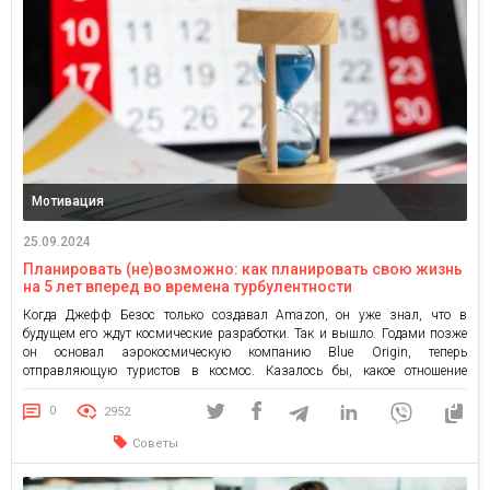
Мотивация
25.09.2024
Планировать (не)возможно: как планировать свою жизнь
на 5 лет вперед во времена турбулентности
Когда Джефф Безос только создавал Amazon, он уже знал, что в
будущем его ждут космические разработки. Так и вышло. Годами позже
он основал аэрокосмическую компанию Blue Origin, теперь
отправляющую туристов в космос. Казалось бы, какое отношение
онлайн-магазин книг имеет к космосу? Просто Безос мыслил на
десятилетия вперед. Он создавал Amazon с тем планом, что компания […]
0
2952
Советы