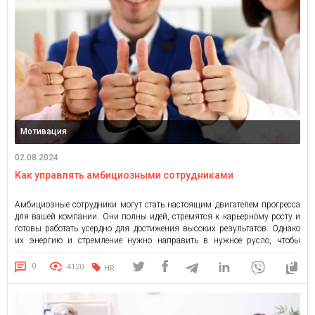
Мотивация
02.08.2024
Как управлять амбициозными сотрудниками
Амбициозные сотрудники могут стать настоящим двигателем прогресса
для вашей компании. Они полны идей, стремятся к карьерному росту и
готовы работать усердно для достижения высоких результатов. Однако
их энергию и стремление нужно направить в нужное русло, чтобы
избежать конфликтов и разочарований. В статье разберем, как
управлять амбициозными сотрудниками, чтобы они приносили
0
4120
HR
максимальную пользу вашей компании и […]