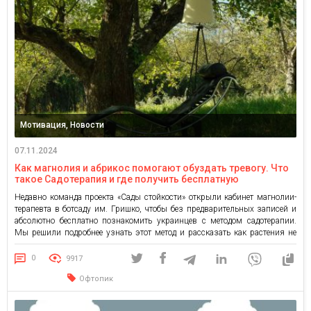
Мотивация, Новости
07.11.2024
Как магнолия и абрикос помогают обуздать тревогу. Что
такое Садотерапия и где получить бесплатную
психологическую помощь под открытым небом?
Недавно команда проекта «Сады стойкости» открыли кабинет магнолии-
терапевта в ботсаду им. Гришко, чтобы без предварительных записей и
абсолютно бесплатно познакомить украинцев с методом садотерапии.
Мы решили подробнее узнать этот метод и рассказать как растения не
только радуют глаз, но и улучшают ментальное состояние человека. Итак,
что такое садотерапия? Начнем с практики: Садотерапия – инструмент
0
9917
восстановления […]
Офтопик