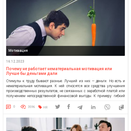
Мотивация
16.12.2023
Почему не работает нематериальная мотивация или
Лучше бы деньгами дали
Стимулы к труду бывают разные. Лучший из них — деньги. Но есть и
нематериальная мотивация. К ней относятся все средства улучшения
производственных результатов, не связанных с заработной платой или
получением непосредственной финансовой выгоды. К примеру: гибкий
график работы; обеды/завтраки работников с руководством фирмы;
обустройство комфортного рабочего места; возможность самостоятельно
0
3596
HR
выбрать проект, над которым придется работать; […]