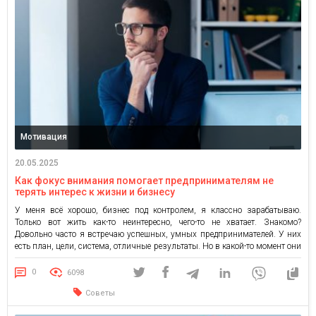
Мотивация
20.05.2025
Как фокус внимания помогает предпринимателям не
терять интерес к жизни и бизнесу
У меня всё хорошо, бизнес под контролем, я классно зарабатываю.
Только вот жить как-то неинтересно, чего-то не хватает. Знакомо?
Довольно часто я встречаю успешных, умных предпринимателей. У них
есть план, цели, система, отличные результаты. Но в какой-то момент они
говорят: «Всё идёт правильно, но почему-то не радует»Самое неприятное
здесь то, что со стороны всё выглядит […]
0
6098
Советы