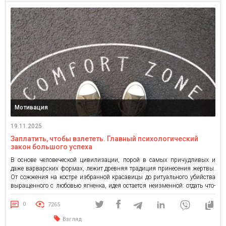
Мотивация
19.11.2025
Заплатить, чтобы взлететь. Главный психологический
закон большого успеха
В основе человеческой цивилизации, порой в самых причудливых и
даже варварских формах, лежит древняя традиция принесения жертвы.
От сожжения на костре избранной красавицы до ритуального убийства
выращенного с любовью ягненка, идея остается неизменной: отдать что-
то ценное, чтобы получить взамен что-то большее от мира или вселенной.
Звучит как архаичная дикость, но если отбросить эзотерический флер,
0
7265
можно […]
Взгляд