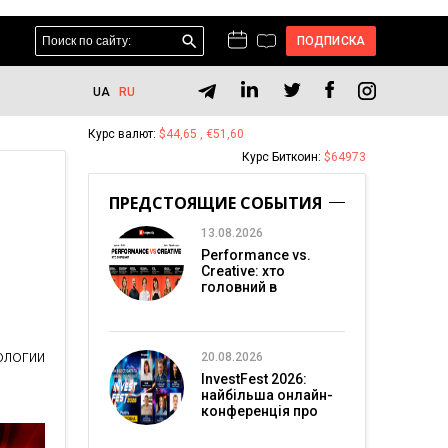
ПОДПИСКА
UA
RU
Курс валют:
$44,65 , €51,60
Курс Биткоин:
$64973
ПРЕДСТОЯЩИЕ СОБЫТИЯ
13.08.2026
Performance vs.
Creative: хто
головний в
перформанс-
маркетингу?
ологии
20.08.2026
InvestFest 2026:
найбільша онлайн-
конференція про
інвестиції