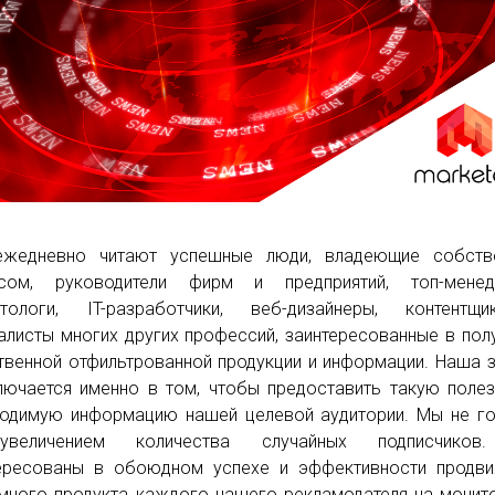
ежедневно читают успешные люди, владеющие собств
есом, руководители фирм и предприятий, топ-менед
етологи, IT-разработчики, веб-дизайнеры, контентщ
алисты многих других профессий, заинтересованные в пол
твенной отфильтрованной продукции и информации. Наша 
лючается именно в том, чтобы предоставить такую поле
одимую информацию нашей целевой аудитории. Мы не г
величением количества случайных подписчико
ересованы в обоюдном успехе и эффективности продви
много продукта каждого нашего рекламодателя на монит