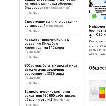
интервью министра обороны
id="attachm
Федорова
(economist.com.ua)
17.06.2026
6 незаменимых книг о создании
организаций
(founder.ua)
Наймолог
бесплатны
17.06.2026
для CEO и
фаундеро
Казахстан привлек Nvidia к
Рекрутинго
созданию ИИ-хаба с
агентство ta
инвестициями $10 млрд
совместно 
(founder.ua)
операцион
17.06.2026
системой C
(входят в г
500 самых богатых людей мира
Общес
FRACTAL) з
за один день увеличили
бесплатный
состояние на $336 млрд
"Наймологи
(founder.ua)
и фаундерам
17.06.2026
Технологические компании
сократили 150 000 работников,
объясняя это ИИ
(founder.ua)
16.06.2026