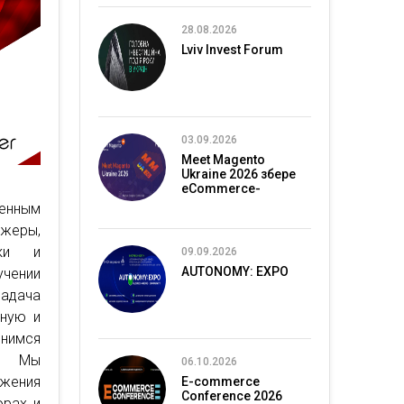
28.08.2026
Lviv Invest Forum
03.09.2026
Meet Magento
Ukraine 2026 збере
eCommerce-
спільноту в Києві
енным
жеры,
ики и
09.09.2026
AUTONOMY: EXPO
учении
задача
зную и
онимся
в. Мы
06.10.2026
жения
E-commerce
Conference 2026
орах и