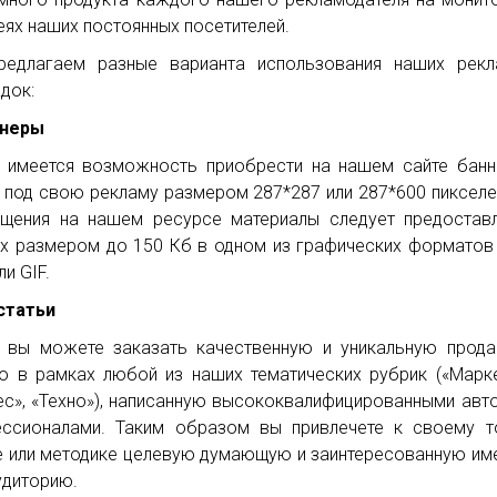
еях наших постоянных посетителей.
едлагаем разные варианта использования наших рекл
док:
ннеры
 имеется возможность приобрести на нашем сайте бан
 под свою рекламу размером 287*287 или 287*600 пикселе
щения на нашем ресурсе материалы следует предостав
х размером до 150 Кб в одном из графических форматов
и GIF.
 cтатьи
 вы можете заказать качественную и уникальную прод
ю в рамках любой из наших тематических рубрик («Марке
ес», «Техно»), написанную высококвалифицированными авт
ссионалами. Таким образом вы привлечете к своему т
е или методике целевую думающую и заинтересованную им
удиторию.