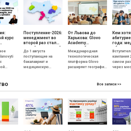
ent_69772"...
интуитивный
фразой:...
характер. 85%...
ия:
Поступление-2026:
От Львова до
Кем хотя
й курс
менеджмент во
Харькова: Glovo
абитурие
второй раз стал
Academy
года: ме
в
самой популярной
масштабирует
обогнала
вое
До 1 августа
Международная
Вступител
специальностью, а
образовательную
поступле
lanovyti
поступающие на
технологическая
кампания 
количество
программу по
государ
с
бакалавриат и
платформа Glovo
самом раз
заявлений —
поддержке
вуз оста
ной
медицинскую
расширяет географию
через ме
рекордным за
украинского
главной
ore
последние 5 лет
магистратуру сделали
бизнеса
образовательного
узнаем, с
руппу
свой выбор и подали
проекта Glovo
абитуриен
тво
апускают
заявления на
Academy в Украине.
поступили
Все записи >>
 курс
желанные
Инициатива,
учрежден
я: как СEO
специальности. В
помогающая малому
професси
...
этом...
и среднему бизнесу
предвузов
(МСБ)
адаптироваться...