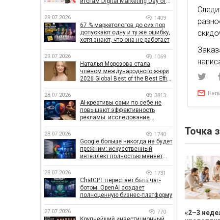
итогам Digital Marketing Day от
GoIT
Следи
29.07.2026
1409
разно
67 % маркетологов до сих пор
скидо
допускают одну и ту же ошибку,
хотя знают, что она не работает
Заказ
29.07.2026
1069
напис
Наталья Морозова стала
членом международного жюри
2026 Global Best of the Best Effie
Awards
Нап
28.07.2026
3813
AI-креативы сами по себе не
повышают эффективность
рекламы: исследование
показало, что на самом деле
Точка 
влияет на эффективность
28.07.2026
1740
кампаний
Google больше никогда не будет
прежним: искусственный
интеллект полностью меняет
правила поиска
28.07.2026
1731
ChatGPT перестает быть чат-
ботом. OpenAI создает
полноценную бизнес-платформу
27.07.2026
770
«2–3 неде
Крупнейший инвестиционный