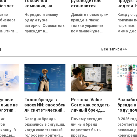
вой
токсичной
руководителя
продукт 
без чего
компании, на
становится
недели. 
ет
которые нужно
риском для
смыслы
ские
Нередко я слышу
Давайте посмотрим
Каждую су
обратить
репутации
скопиров
 бизнеса
одну и ту же
правде в глаза:
покупаю 
ь
внимание на
сможет
овно
историю. Соискатель
только управлять
на рынке.
ческую
собеседовании
а 3 типа:
приходит в
компанией уже
мимо дес
великолепный офис,
недостаточно.
прилавков
ванная и
его встречает
Руководитель
Помидоры
ы
ционная.
улыбчивый
должен стать лицом
примерно
Все записи >>
— это
сотрудник отдела
бизнеса. По данным
одинаковы
я под
кадров, а...
Edelman, 84%
сорта, по
людей...
похожий..
рупные
Голос бренда в
Personal Value
Разрабо
ольше не
эпоху ИИ: способен
Core: как создать
бренда в
оготипы
ли синтетический
личный бренд,
году: по
ри года
голос передать
который
дизайн 
ких
Сегодня бренды
Почему сегодня
В 2026 го
эмоции и внушить
способствует
реклам
гов
оказались в ситуации,
личный бренд
работает 
доверие, или все
выбору, доверию и
 концу. В
когда качественный
перестает быть
реклама д
бренды вскоре
статусу
бренды
голосовой контент
просто
конкуренц
будут звучать