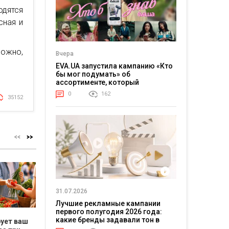
одятся
сная и
ожно,
Вчера
EVA.UA запустила кампанию «Кто
бы мог подумать» об
ассортименте, который
покупатели не ожидают увидеть
0
162
35152
на платформе
31.07.2026
Лучшие рекламные кампании
первого полугодия 2026 года:
какие бренды задавали тон в
рует ваш
Бьюти-мифы под
Цена ошибки
Как нач
отрасли