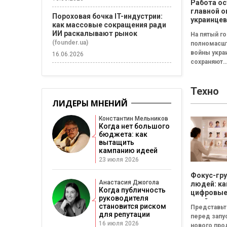
Работа ос
главной о
Пороховая бочка IT-индустрии:
украинцев
как массовые сокращения ради
результа
ИИ раскалывают рынок
На пятый г
исследов
(founder.ua)
полномасш
Барометр
войны укра
качества 
16.06.2026
сохраняют
2026
относитель
стабильное
Техно
восприятие
жизни в стр
ЛИДЕРЫ МНЕНИЙ
Среди
составляющ
Константин Мельников
Когда нет большого
формирую
бюджета: как
общую оце
вытащить
жизни...
кампанию идеей
23 июля 2026
Фокус-гру
Анастасия Джогола
людей: ка
Когда публичность
цифровы
руководителя
двойники
становится риском
Представьт
покупате
для репутации
перед запу
изменят
16 июля 2026
нового про