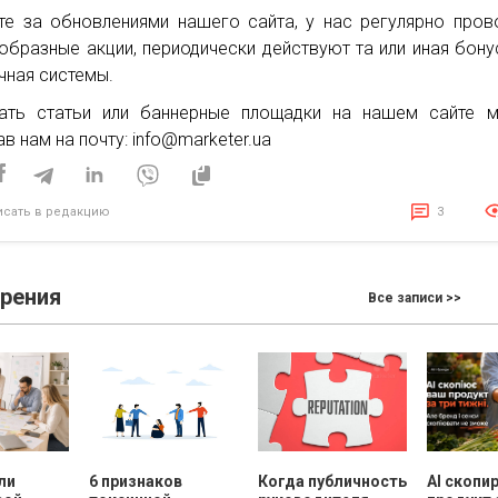
те за обновлениями нашего сайта, у нас регулярно пров
образные акции, периодически действуют та или иная бону
чная системы.
ать статьи или баннерные площадки на нашем сайте м
ав нам на почту: info@marketer.ua
исать в редакцию
3
зрения
Все записи >>
ли
6 признаков
Когда публичность
AI скопи