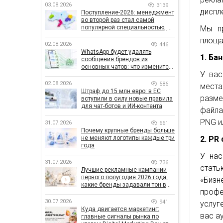
03.08.2026
3139
диспл
Поступление-2026: менеджмент
во второй раз стал самой
популярной специальностью, а
Мы пр
количество заявлений —
площа
рекордным за последние 5 лет
02.08.2026
446
WhatsApp будет удалять
1. Ба
сообщения брендов из
основных чатов: что изменится
У вас
для бизнеса
02.08.2026
586
места
Штраф до 15 млн евро: в ЕС
разме
вступили в силу новые правила
для чат-ботов и ИИ-контента
файла
PNG ил
31.07.2026
661
Почему крупные бренды больше
не меняют логотипы каждые три
2. PR
года
У нас
31.07.2026
736
стать
Лучшие рекламные кампании
первого полугодия 2026 года:
«Бизн
какие бренды задавали тон в
профе
отрасли
30.07.2026
941
услуг
Куда двигается маркетинг:
вас а
главные сигналы рынка по