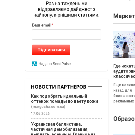
Раз на тиждень ми
всё чаще
відправляємо дайджест з
инвестирую
найпопулярнішими статтями.
Маркет
новые логот
узнаваемые
Ваш email
*
Підписатися
Надано SendPulse
Где искат
аудиторию
классиче
инструме
Еще нескол
НОВОСТИ ПАРТНЕРОВ
не удивл
назад для
Как подобрать идеальный
большинст
оттенок помады по цвету кожи
рекламных 
(margosha.com.ua)
было дост
стандартно
17.06.2026
Образо
каналов: Go
Meta, YouT
Украинская баллистика,
display-рек
частичная демобилизация,
[caption
выплаты военным. Главное из