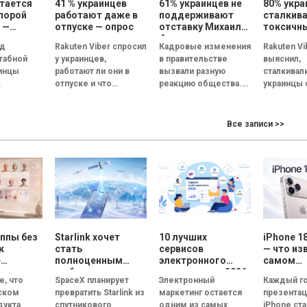
тается
41 % украинцев
61% украинцев не
80% укра
порой
работают даже в
поддерживают
сталкива
 —
отпуске — опрос
отставку Михаила
токсичн
ты
Федорова – опрос
коллега
од
Rakuten Viber спросил
Кадровые изменения
Rakuten Vi
ания
Gradus
каждый 
табной
у украинцев,
в правительстве
выяснил,
ищет но
инцы
работают ли они в
вызвали разную
сталкивал
жизни
работу —
отпуске и что
реакцию общества.
украинцы 
но
помогает им не
Если о замене
токсичны
отвлекаться на
премьер-министра
коллегами
 качества
рабочие задачи. В...
мнения опрошенных
и как они 
Все записи >>
ане.
разделились почти
на токсич
поровну, решение об
атмосфер
их,
отставке...
коллективе
щих
нку
ппы без
Starlink хочет
10 лучших
iPhone 1
к
стать
сервисов
— что из
е
полноценным
электронного
самом
мобильным
маркетинга в 2026
ожидае
е, что
SpaceX планирует
Электронный
Каждый г
лей
оператором:
году: сравнение
смартфон
ском
превратить Starlink из
маркетинг остается
презентац
SpaceX готовит
возможностей и
дукта
спутникового
одним из самых
iPhone ст