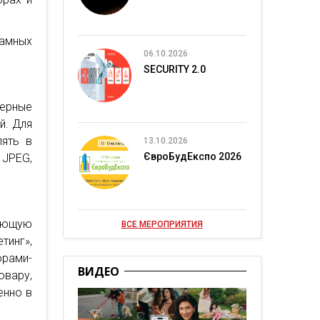
амных
06.10.2026
SECURITY 2.0
нерные
й. Для
лять в
13.10.2026
ЄвроБудЕкспо 2026
 JPEG,
ающую
ВСЕ МЕРОПРИЯТИЯ
тинг»,
орами-
ВИДЕО
овару,
енно в