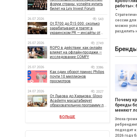
кропотли
форум страны: успейте купить
работы»: 
билет на Lviv Invest Forum
бизнесу н
Стратегиче
смысла
26.07.2026
543
сессии для
проводит
От $700 до $15 000: сколько
можно усл
стратеги
зарабатывают и тратят в
разделить н
сессию
украинском PR — инсайты от
неудачная,
znamy и Women Make Money
сбалансиро
25.07.2026
2749
Бренд
ROPO в действии: как онлайн
трансформа
влияет на офлайн-продажи —
Неудачная 
исследование COMFY
«рефлекси
канапе»...
25.07.2026
3386
Как один оборот принес Philips
почти 10 миллионов
просмотров
24.07.2026
2027
От Львова до Харькова: Glovo
Почему к
Academy масштабирует
бренды б
образовательную программу по
поддержке украинского
меняют л
бизнеса
каждые т
БОЛЬШЕ
Эпоха гром
ребрендин
подходит к
2026 году 