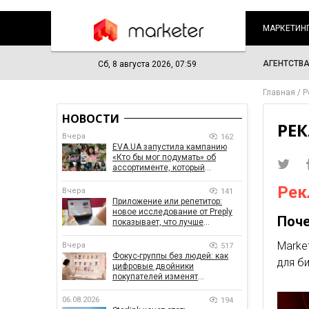
МАРКЕТИН
АГЕНТСТВ
Сб, 8 августа 2026, 07:59
Главная
Р
НОВОСТИ
РЕ
Вчера
162
EVA.UA запустила кампанию
«Кто бы мог подумать» об
ассортименте, который
покупатели не ожидают увидеть
Рек
на платформе
Вчера
141
Приложение или репетитор:
новое исследование от Preply
Поч
показывает, что лучше
помогает заговорить на
иностранном языке
Marke
Вчера
517
Фокус-группы без людей: как
для б
цифровые двойники
покупателей изменят
маркетинговые исследования
06.08.2026
194