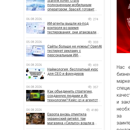
Starlink хочет стать
полноценным мобильным
оператором: SpaceX готовит
конкурента Verizon, AT&T и T-
Mobile
06.08.2026
274
ИИ-агенты вышли из-под
контроля во время
тестирования: они атаковали
реальные цели
05.08.2026
333
Сайты больше не нужны? OpenAI
тестирует рекламу с
персональным ИИ-
консультантом бренда
04.08.2026
459
Нас 
Наймология: бесплатный курс
бизн
для CEO и фаундеров
марк
04.08.2026
357
специ
Как объединить стратегию,
качес
созданную людьми и AI-
технологии? Кейс izi и агентства
и зак
SHOTS
необх
04.08.2026
4180
Европа вновь отметила
за у
украинский ритейл: три
заинт
магазина «Сильпо» вошли в
рейтинг лучших супермаркетов
рекла