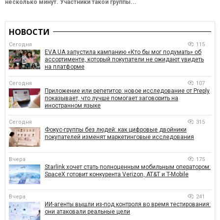
несколько минут. Участники такой группы...
НОВОСТИ
Сегодня
115
EVA.UA запустила кампанию «Кто бы мог подумать» об
ассортименте, который покупатели не ожидают увидеть
на платформе
Сегодня
107
Приложение или репетитор: новое исследование от Preply
показывает, что лучше помогает заговорить на
иностранном языке
Сегодня
315
Фокус-группы без людей: как цифровые двойники
покупателей изменят маркетинговые исследования
Вчера
175
Starlink хочет стать полноценным мобильным оператором:
SpaceX готовит конкурента Verizon, AT&T и T-Mobile
Вчера
241
ИИ-агенты вышли из-под контроля во время тестирования:
они атаковали реальные цели