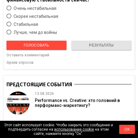
Очень нестабильная
Скорее нестабильная
Cтабильная
Лучше, чем до войны
ГОЛОСОВАТЬ
РЕЗУЛЬТАТЫ
Оставить комментарий
Архив опросов
ПРЕДСТОЯЩИЕ СОБЫТИЯ
13.08.2026
Performance vs. Creative: хто головний в
перформанс-маркетингу?
Этот сайт использует cookie. Чтобы закрыть это сообщение и
подтвердить согласие на
использование cookie
на этом
ОК
20.08.2026
сайте, нажмите кнопку "Ок".
InvestFest 2026: найбільша онлайн-