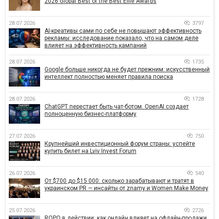
2026 Global Best of the Best Effie Awards
28.07.2026
3797
AI-креативы сами по себе не повышают эффективность
рекламы: исследование показало, что на самом деле
влияет на эффективность кампаний
28.07.2026
1735
Google больше никогда не будет прежним: искусственный
интеллект полностью меняет правила поиска
28.07.2026
1728
ChatGPT перестает быть чат-ботом. OpenAI создает
полноценную бизнес-платформу
27.07.2026
750
Крупнейший инвестиционный форум страны: успейте
купить билет на Lviv Invest Forum
26.07.2026
540
От $700 до $15 000: сколько зарабатывают и тратят в
украинском PR — инсайты от znamy и Women Make Money
25.07.2026
2726
ROPO в действии: как онлайн влияет на офлайн-продажи