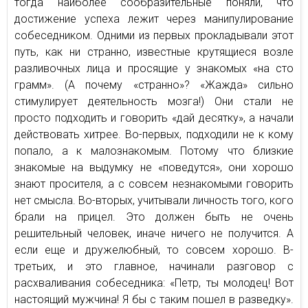
тогда наиболее сообразительные поняли, что
достижение успеха лежит через манипулирование
собеседником. Одними из первых прокладывали этот
путь, как ни странно, известные крутящиеся возле
разливочных лица и просящие у знакомых «на сто
грамм». (А почему «странно»? «Жажда» сильно
стимулирует деятельность мозга!) Они стали не
просто подходить и говорить «дай десятку», а начали
действовать хитрее. Во-первых, подходили не к кому
попало, а к малознакомым. Потому что близкие
знакомые на выдумку не «поведутся», они хорошо
знают просителя, а с совсем незнакомыми говорить
нет смысла. Во-вторых, учитывали личность того, кого
брали на прицел. Это должен быть не очень
решительный человек, иначе ничего не получится. А
если еще и дружелюбный, то совсем хорошо. В-
третьих, и это главное, начинали разговор с
расхваливания собеседника: «Петр, ты молодец! Вот
настоящий мужчина! Я бы с таким пошел в разведку».