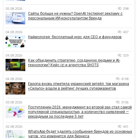
05.08.2026
298
Сайты больше не нужны? OpenAI тестирует рекламу с
персональным ИИ-консультантом бренда
04.08.2026
407
Наймология: бесплатный курс для CEO и фаундеров
04.08.2026
329
Как объединить стратегию, созданную людьми и AI-
технологии? Кейс izi и агентства SHOTS
04.08.2026
4158
Европа вновь отметила украинский ритейл: три магазина
«Сильпо» вошли в рейтинг лучших супермаркетов
03.08.2026
3106
Поступление-2026: менеджмент во второй раз стал самой
популярной специальностью, а количество заявлений —
рекордным за последние 5 лет
02.08.2026
441
WhatsApp будет удалять сообщения брендов из основных
чатов: что изменится для бизнеса