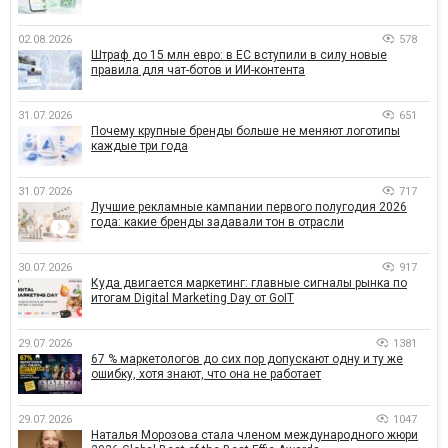
02.08.2026
578
Штраф до 15 млн евро: в ЕС вступили в силу новые
правила для чат-ботов и ИИ-контента
31.07.2026
651
Почему крупные бренды больше не меняют логотипы
каждые три года
31.07.2026
717
Лучшие рекламные кампании первого полугодия 2026
года: какие бренды задавали тон в отрасли
30.07.2026
917
Куда двигается маркетинг: главные сигналы рынка по
итогам Digital Marketing Day от GoIT
29.07.2026
1381
67 % маркетологов до сих пор допускают одну и ту же
ошибку, хотя знают, что она не работает
29.07.2026
1047
Наталья Морозова стала членом международного жюри