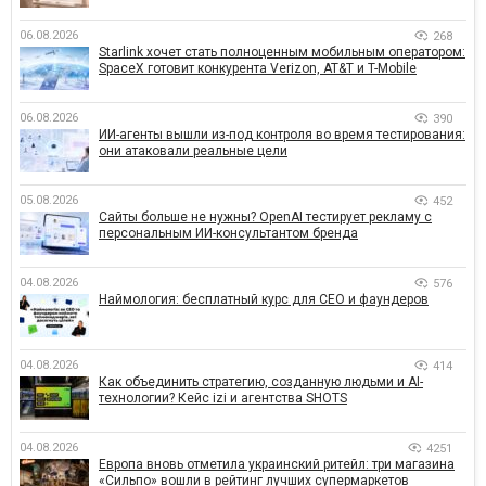
06.08.2026
268
Starlink хочет стать полноценным мобильным оператором:
SpaceX готовит конкурента Verizon, AT&T и T-Mobile
06.08.2026
390
ИИ-агенты вышли из-под контроля во время тестирования:
они атаковали реальные цели
05.08.2026
452
Сайты больше не нужны? OpenAI тестирует рекламу с
персональным ИИ-консультантом бренда
04.08.2026
576
Наймология: бесплатный курс для CEO и фаундеров
04.08.2026
414
Как объединить стратегию, созданную людьми и AI-
технологии? Кейс izi и агентства SHOTS
04.08.2026
4251
Европа вновь отметила украинский ритейл: три магазина
«Сильпо» вошли в рейтинг лучших супермаркетов