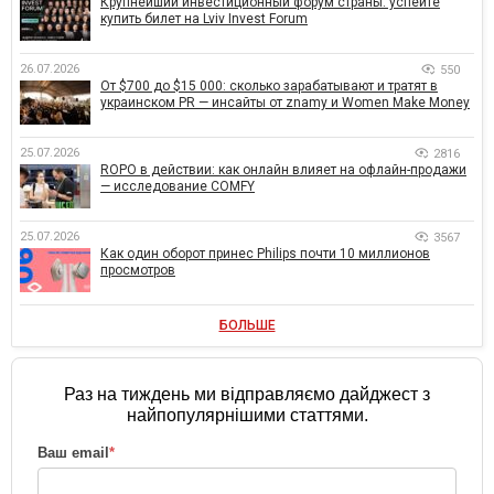
Крупнейший инвестиционный форум страны: успейте
купить билет на Lviv Invest Forum
26.07.2026
550
От $700 до $15 000: сколько зарабатывают и тратят в
украинском PR — инсайты от znamy и Women Make Money
25.07.2026
2816
ROPO в действии: как онлайн влияет на офлайн-продажи
— исследование COMFY
25.07.2026
3567
Как один оборот принес Philips почти 10 миллионов
просмотров
БОЛЬШЕ
Раз на тиждень ми відправляємо дайджест з
найпопулярнішими статтями.
Ваш email
*