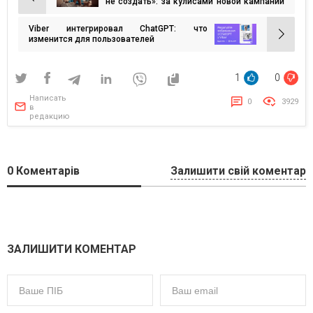
Навигация
не создать»: за кулисами новой кампании
OLX Недвижимость
по
Viber интегрировал ChatGPT: что
записям
изменится для пользователей
1
0
Написать
0
3929
в
редакцию
0
Коментарів
Залишити свій коментар
ЗАЛИШИТИ КОМЕНТАР