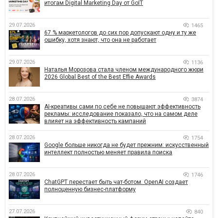
итогам Digital Marketing Day от GoIT
29.07.2026
1465
67 % маркетологов до сих пор допускают одну и ту же
ошибку, хотя знают, что она не работает
29.07.2026
1136
Наталья Морозова стала членом международного жюри
2026 Global Best of the Best Effie Awards
28.07.2026
3874
AI-креативы сами по себе не повышают эффективность
рекламы: исследование показало, что на самом деле
влияет на эффективность кампаний
28.07.2026
1754
Google больше никогда не будет прежним: искусственный
интеллект полностью меняет правила поиска
28.07.2026
1746
ChatGPT перестает быть чат-ботом. OpenAI создает
полноценную бизнес-платформу
27.07.2026
840