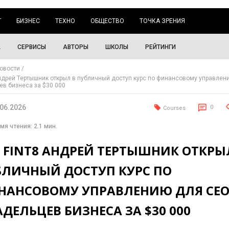
Г
БИЗНЕС
ТЕХНО
ОБЩЕСТВО
ТОЧКА ЗРЕНИЯ
А
СЕРВИСЫ
АВТОРЫ
ШКОЛЫ
РЕЙТИНГИ
овости
Андрей Тертышник открыл в публичный доступ курс по финансовому управлен
ев бизнеса за $30 000
.06.2026
0
Courses
мя чтения: 2.1 мин.
 FINT8 АНДРЕЙ ТЕРТЫШНИК ОТКРЫ
БЛИЧНЫЙ ДОСТУП КУРС ПО
НАНСОВОМУ УПРАВЛЕНИЮ ДЛЯ CEO
ДЕЛЬЦЕВ БИЗНЕСА ЗА $30 000