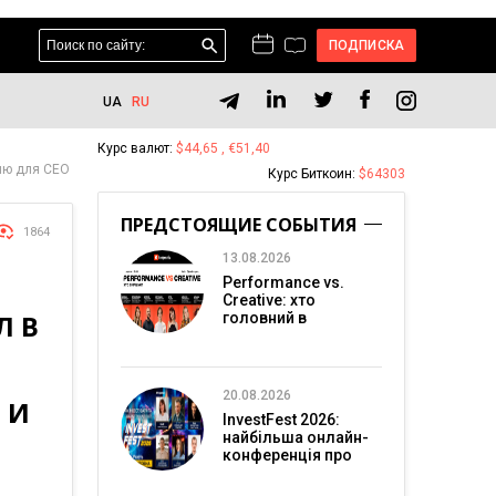
ПОДПИСКА
UA
RU
Курс валют:
$44,65 , €51,40
ию для CEO
Курс Биткоин:
$64303
ПРЕДСТОЯЩИЕ СОБЫТИЯ
1864
13.08.2026
Performance vs.
Creative: хто
Л В
головний в
перформанс-
маркетингу?
20.08.2026
 И
InvestFest 2026:
найбільша онлайн-
конференція про
інвестиції