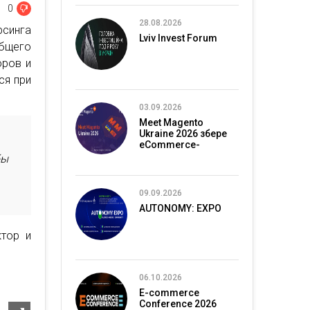
0
28.08.2026
синга
Lviv Invest Forum
общего
оров и
ся при
03.09.2026
Meet Magento
Ukraine 2026 збере
eCommerce-
спільноту в Києві
бы
09.09.2026
AUTONOMY: EXPO
ктор и
06.10.2026
E-commerce
Conference 2026