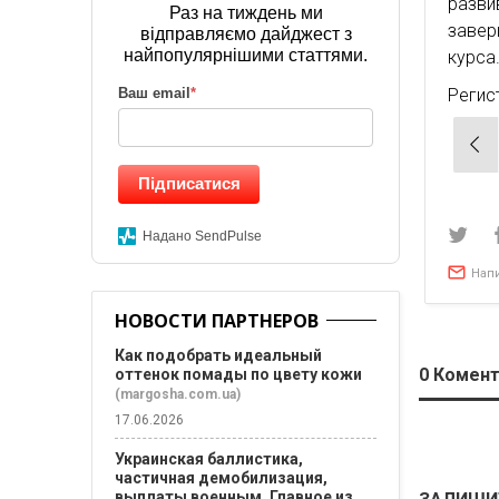
разви
Раз на тиждень ми
завер
відправляємо дайджест з
найпопулярнішими статтями.
курса
Ваш email
*
Регис
Нав
по
Підписатися
зап
Надано SendPulse
Нап
НОВОСТИ ПАРТНЕРОВ
Как подобрать идеальный
0
Комент
оттенок помады по цвету кожи
(margosha.com.ua)
17.06.2026
Украинская баллистика,
частичная демобилизация,
выплаты военным. Главное из