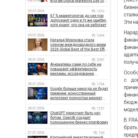
итогам Digital Marketing Day от
GoIT
бизн
29.07.2026
1372
сталк
67 % маркетологов до сих пор
допускают одну и ту же ошибку,
Эти н
хотя знают, что она не работает
Наряд
29.07.2026
1044
финан
Наталья Морозова стала
членом международного жюри
финан
2026 Global Best of the Best Effie
Awards
адапт
28.07.2026
3787
получ
AI-креативы сами по себе не
повышают эффективность
Особо
рекламы: исследование
показало, что на самом деле
с до
влияет на эффективность
28.07.2026
1734
причи
кампаний
Google больше никогда не будет
прежним: искусственный
финан
интеллект полностью меняет
бюдже
правила поиска
28.07.2026
1727
модел
ChatGPT перестает быть чат-
ботом. OpenAI создает
В FRA
полноценную бизнес-платформу
брать
27.07.2026
743
пред
Крупнейший инвестиционный