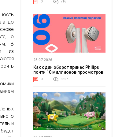
0
716
ность
ела до
основе
те, о
ым. В
ся из
наются
25.07.2026
троить
Как один оборот принес Philips
почти 10 миллионов просмотров
0
3327
номики
жанием
льных
ивного
тель и
 будет