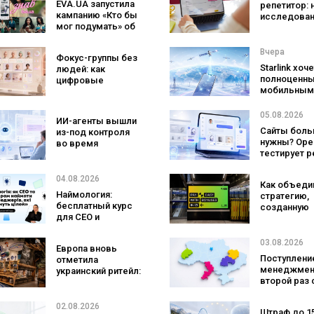
EVA.UA запустила
репетитор: 
кампанию «Кто бы
исследован
мог подумать» об
Preply пока
ассортименте,
что лучше
который
помогает
Вчера
Фокус-группы без
покупатели не
заговорить 
Starlink хоч
людей: как
ожидают увидеть
иностранно
полноценн
цифровые
на платформе
языке
мобильным
двойники
оператором
покупателей
SpaceX гот
изменят
05.08.2026
ИИ-агенты вышли
конкурента
маркетинговые
Сайты боль
из-под контроля
Verizon, AT&
исследования
нужны? Ope
во время
Mobile
тестирует 
тестирования: они
с персонал
атаковали
ИИ-консуль
реальные цели
04.08.2026
Как объеди
бренда
Наймология:
стратегию,
бесплатный курс
созданную
для CEO и
людьми и AI
фаундеров
технологии?
izi и агентс
03.08.2026
Европа вновь
SHOTS
Поступление
отметила
менеджмен
украинский ритейл:
второй раз 
три магазина
самой попу
«Сильпо» вошли в
специально
рейтинг лучших
02.08.2026
Штраф до 1