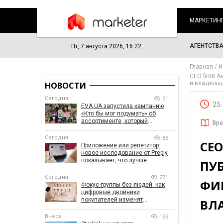
МАРКЕТИН
АГЕНТСТВ
Пт, 7 августа 2026, 16:22
Главная
Н
CEO fint8 
и владельц
НОВОСТИ
Сегодня
91
25
EVA.UA запустила кампанию
«Кто бы мог подумать» об
ассортименте, который
Вре
покупатели не ожидают увидеть
на платформе
Сегодня
86
CEO
Приложение или репетитор:
новое исследование от Preply
показывает, что лучше
ПУ
помогает заговорить на
иностранном языке
Сегодня
271
ФИ
Фокус-группы без людей: как
цифровые двойники
покупателей изменят
ВЛА
маркетинговые исследования
Вчера
169