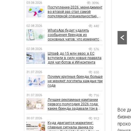
03.08.2026
3096
Поступление-2026: менеджмент
во второй раз стал самой
популярной специальностью, а
количество заявлений —
рекордным за последние 5 лет
02.08.2026
440
WhatsApp будет удалять
сообщения брендов из
основных чатов: что изменится
для бизнеса
02.08.2026
576
Штраф до 15 млн евро: в ЕС
вступили в силу новые правила
для чат-ботов и ИИ-контента
31.07.2026
650
Почему крупные бренды больше
не меняют логотипы каждые три
года
31.07.2026
716
Лучшие рекламные кампании
первого полугодия 2026 года:
какие бренды задавали тон в
Все д
отрасли
бизне
30.07.2026
912
Куда двигается маркетинг:
прох
главные сигналы рынка по
(текс