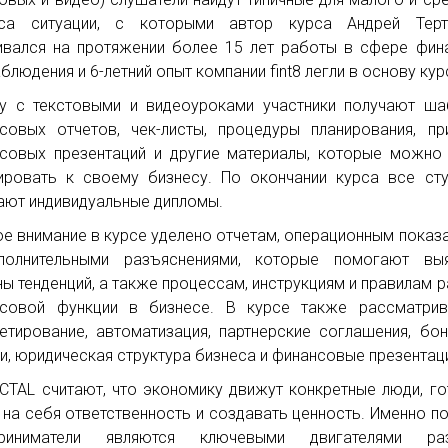
еса ситуации, с которыми автор курса Андрей Терт
ивался на протяжении более 15 лет работы в сфере фин
аблюдения и 6-летний опыт компании fint8 легли в основу кур
у с текстовыми и видеоуроками участники получают ш
совых отчетов, чек-листы, процедуры планирования, п
совых презентаций и другие материалы, которые можно
ировать к своему бизнесу. По окончании курса все ст
ают индивидуальные дипломы.
е внимание в курсе уделено отчетам, операционным показ
полнительными разъяснениями, которые помогают выя
ны тенденций, а также процессам, инструкциям и правилам 
совой функции в бизнесе. В курсе также рассматрив
тирование, автоматизация, партнерские соглашения, бо
и, юридическая структура бизнеса и финансовые презентац
CTAL считают, что экономику движут конкретные люди, г
 на себя ответственность и создавать ценность. Именно п
приниматели являются ключевыми двигателями раз