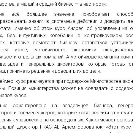
арства, а малый и средний бизнес — в частности.
дня всё большее значение приобретает способ
разовывать знания в системные действия и доводить д
ьтата. Именно об этом курс Андрея: об управлении на 
х, без интуитивных колебаний, о контролируемом рос
дах, которые помогают бизнесу оставаться устойчив
чном итоге, устойчивость экономики складывает
чивости отдельных компаний. А устойчивые компании начи
дельцев и генеральных директоров, которые готовы с
мы, принимать решения и доводить их до цели.
еймер: курс реализуется при поддержке Министерства эко
ны. Позиция министерства может не совпадать с содер
иалов курса.
ение ориентировано на владельцев бизнеса, генера
торов и топ-менеджеров, которые хотят перейти от интуит
ления к управлению на основе данных. Как отмечает основа
альный директор FRACTAL Артем Бородатюк: «Этот курс