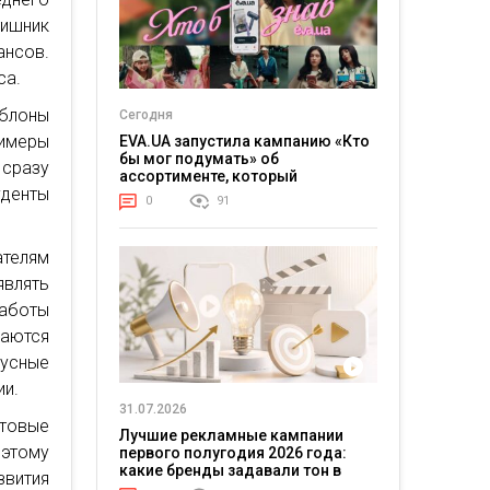
ишник
ансов.
са.
аблоны
Сегодня
римеры
EVA.UA запустила кампанию «Кто
бы мог подумать» об
 сразу
ассортименте, который
уденты
покупатели не ожидают увидеть
0
91
на платформе
ателям
влять
работы
аются
нусные
ии.
31.07.2026
отовые
Лучшие рекламные кампании
оэтому
первого полугодия 2026 года:
какие бренды задавали тон в
вития
отрасли