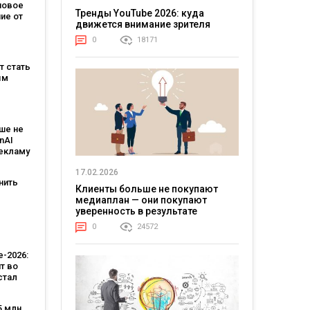
новое
Тренды YouTube 2026: куда
ие от
движется внимание зрителя
зывает,
0
18171
на
ет стать
м
ым
:
овит
ше не
T и T-
nAI
рекламу
ьным
17.02.2026
тантом
нить
Клиенты больше не покупают
медиаплан — они покупают
уверенность в результате
-
 Кейс
0
24572
тва
-2026:
т во
стал
лярной
стью,
5 млн