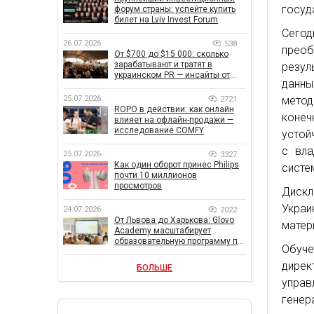
госуд
форум страны: успейте купить
билет на Lviv Invest Forum
Сего
26.07.2026
538
преоб
От $700 до $15 000: сколько
зарабатывают и тратят в
резул
украинском PR — инсайты от
данны
znamy и Women Make Money
25.07.2026
мето
2721
ROPO в действии: как онлайн
коне
влияет на офлайн-продажи —
исследование COMFY
устой
с вла
25.07.2026
3327
Как один оборот принес Philips
систе
почти 10 миллионов
просмотров
Дискл
Украи
24.07.2026
2022
От Львова до Харькова: Glovo
матер
Academy масштабирует
образовательную программу по
Обуч
поддержке украинского
бизнеса
дирек
БОЛЬШЕ
управ
генер