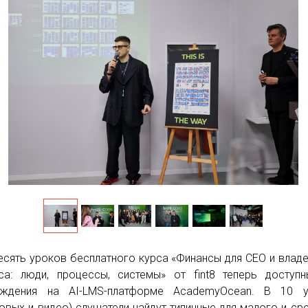
есять уроков бесплатного курса «Финансы для CEO и влад
са: люди, процессы, системы» от fint8 теперь доступ
ождения на AI-LMS-платформе AcademyOcean. В 10 у
товых и видео) слушатели найдут типичные для малого и ср