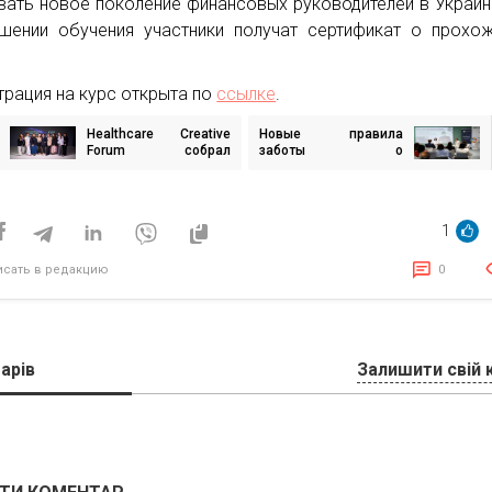
вать новое поколение финансовых руководителей в Украин
шении обучения участники получат сертификат о прохо
.
трация на курс открыта по
ссылке
.
Healthcare Creative
Новые правила
игация
Forum собрал
заботы о
лидеров
сотрудниках: семь
фармацевтического
инсайтов для бизнеса
исям
рынка
1
исать в редакцию
0
арів
Залишити свій 