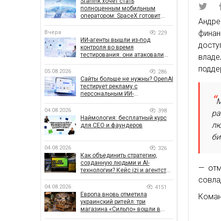
Starlink хочет стать
полноценным мобильным
оператором: SpaceX готовит
Андр
конкурента Verizon, AT&T и T-
Mobile
финан
Вчера
229
ИИ-агенты вышли из-под
досту
контроля во время
тестирования: они атаковали
владе
реальные цели
подде
05.08.2026
286
Сайты больше не нужны? OpenAI
тестирует рекламу с
персональным ИИ-
М
консультантом бренда
04.08.2026
398
ра
Наймология: бесплатный курс
лю
для CEO и фаундеров
би
04.08.2026
326
Как объединить стратегию,
созданную людьми и AI-
— отм
технологии? Кейс izi и агентства
SHOTS
совлад
04.08.2026
4151
Европа вновь отметила
Коман
украинский ритейл: три
магазина «Сильпо» вошли в
рейтинг лучших супермаркетов