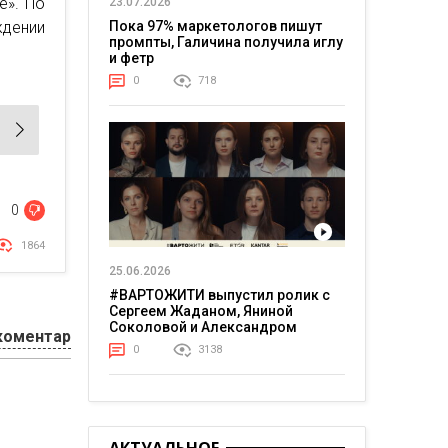
е». По
23.07.2026
Пока 97% маркетологов пишут
ждении
промпты, Галичина получила иглу
и фетр
0
718
0
1864
25.06.2026
#ВАРТОЖИТИ выпустил ролик с
Сергеем Жаданом, Яниной
Соколовой и Александром
коментар
Тереном о жизни в постоянном
0
3138
напряжении