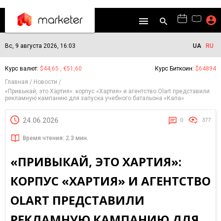
Вс, 9 августа 2026, 16:03
UA
RU
Курс валют:
$44,65 , €51,60
Курс Биткоин:
$64894
Главная
Новости
«Привыкай, это Хартия»: корпус «Хартия» и агентство Olart представили
рекламную кампанию для запуска учебного батальона «Капа»
24.06.2026
0
377
Время чтения: 2.3 мин.
«ПРИВЫКАЙ, ЭТО ХАРТИЯ»:
КОРПУС «ХАРТИЯ» И АГЕНТСТВО
OLART ПРЕДСТАВИЛИ
РЕКЛАМНУЮ КАМПАНИЮ ДЛЯ