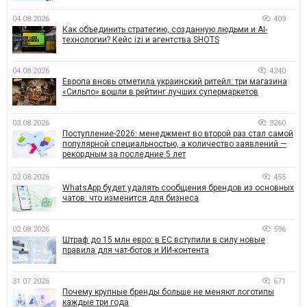
04.08.2026
409
Как объединить стратегию, созданную людьми и AI-
технологии? Кейс izi и агентства SHOTS
04.08.2026
4240
Европа вновь отметила украинский ритейл: три магазина
«Сильпо» вошли в рейтинг лучших супермаркетов
03.08.2026
3260
Поступление-2026: менеджмент во второй раз стал самой
популярной специальностью, а количество заявлений —
рекордным за последние 5 лет
02.08.2026
455
WhatsApp будет удалять сообщения брендов из основных
чатов: что изменится для бизнеса
02.08.2026
596
Штраф до 15 млн евро: в ЕС вступили в силу новые
правила для чат-ботов и ИИ-контента
31.07.2026
671
Почему крупные бренды больше не меняют логотипы
каждые три года