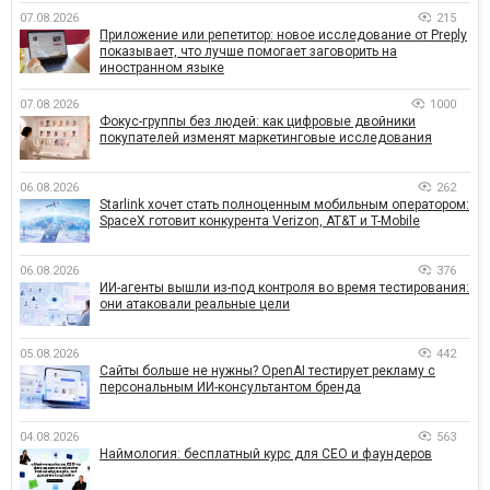
07.08.2026
215
Приложение или репетитор: новое исследование от Preply
показывает, что лучше помогает заговорить на
иностранном языке
07.08.2026
1000
Фокус-группы без людей: как цифровые двойники
покупателей изменят маркетинговые исследования
06.08.2026
262
Starlink хочет стать полноценным мобильным оператором:
SpaceX готовит конкурента Verizon, AT&T и T-Mobile
06.08.2026
376
ИИ-агенты вышли из-под контроля во время тестирования:
они атаковали реальные цели
05.08.2026
442
Сайты больше не нужны? OpenAI тестирует рекламу с
персональным ИИ-консультантом бренда
04.08.2026
563
Наймология: бесплатный курс для CEO и фаундеров