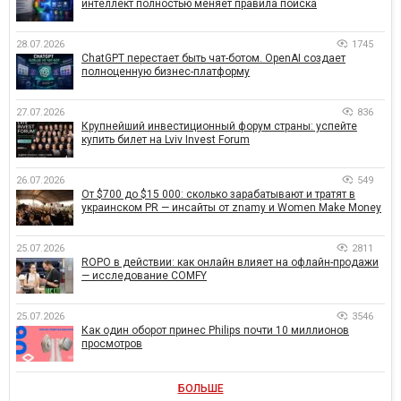
интеллект полностью меняет правила поиска
28.07.2026
1745
ChatGPT перестает быть чат-ботом. OpenAI создает
полноценную бизнес-платформу
27.07.2026
836
Крупнейший инвестиционный форум страны: успейте
купить билет на Lviv Invest Forum
26.07.2026
549
От $700 до $15 000: сколько зарабатывают и тратят в
украинском PR — инсайты от znamy и Women Make Money
25.07.2026
2811
ROPO в действии: как онлайн влияет на офлайн-продажи
— исследование COMFY
25.07.2026
3546
Как один оборот принес Philips почти 10 миллионов
просмотров
БОЛЬШЕ