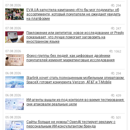
07.08.2026
294
EVA.UA запустила кампанию «Кто бы мог подумать» об
ассортименте, который покупатели не ожидают увидеть
на платформе
07.08.2026
247
Приложение или репетитор: новое исследование от Preply
показывает, что лучше помогает заговорить на
иностранном языке
07.08.2026
1062
Фокус-группы без людей: как цифровые двойники
покупателей изменят маркетинговые исследования
06.08.2026
294
Starlink хочет стать полноценным мобильным оператором:
SpaceX готовит конкурента Verizon, AT&T и T-Mobile
06.08.2026
439
ИИ-агенты вышли из-под контроля во время тестирования:
они атаковали реальные цели
05.08.2026
501
Сайты больше не нужны? OpenAI тестирует рекламу с
персональным ИИ-консультантом бренда