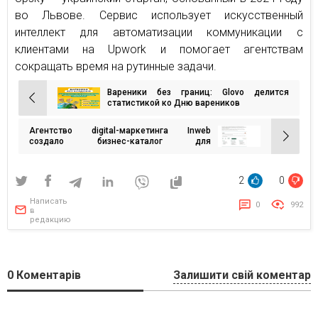
во Львове. Сервис использует искусственный
интеллект для автоматизации коммуникации с
клиентами на Upwork и помогает агентствам
сокращать время на рутинные задачи.
Вареники без границ: Glovo делится
Навигация
статистикой ко Дню вареников
по
Агентство digital-маркетинга Inweb
записям
создало бизнес-каталог для
предпринимателей, диджитал-
специалистов, лидеров мнений и
новаторов
2
0
Написать
0
992
в
редакцию
0
Коментарів
Залишити свій коментар