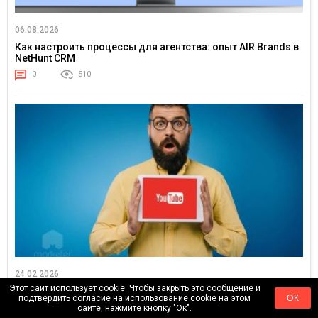
06.08.2026
Как настроить процессы для агентства: опыт AIR Brands в
NetHunt CRM
0
510
24.02.2026
Этот сайт использует cookie. Чтобы закрыть это сообщение и
Тренды YouTube 2026: куда движется внимание зрителя
подтвердить согласие на
использование cookie
на этом
ОК
0
18430
сайте, нажмите кнопку "Ок".