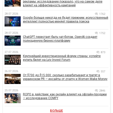
рекламы: исследование показало, что на самом деле
влияет на эффективность кампаний
28.07.2026
1762
Google больше никогда не будет прежним: искусственный
интеллект полностью меняет правила поиска
28.07.2026
1752
ChatGPT перестает быть чат-ботом. OpenAI создает
полноценную бизнес-платформу
27.07.2026
873
Крупнейший инвестиционный форум страны: успейте
купить билет на Lviv Invest Forum
26.07.2026
557
От $700 до $15 000: сколько зарабатывают и тратят в
украинском PR — инсайты от znamy и Women Make Money
25.07.2026
2846
ROPO в действии: как онлайн влияет на офлайн-продажи
— исследование COMFY
БОЛЬШЕ