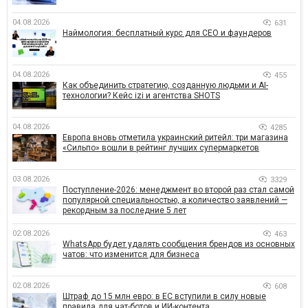
04.08.2026
631
Наймология: бесплатный курс для CEO и фаундеров
04.08.2026
455
Как объединить стратегию, созданную людьми и AI-
технологии? Кейс izi и агентства SHOTS
04.08.2026
4285
Европа вновь отметила украинский ритейл: три магазина
«Сильпо» вошли в рейтинг лучших супермаркетов
03.08.2026
3329
Поступление-2026: менеджмент во второй раз стал самой
популярной специальностью, а количество заявлений —
рекордным за последние 5 лет
02.08.2026
463
WhatsApp будет удалять сообщения брендов из основных
чатов: что изменится для бизнеса
02.08.2026
608
Штраф до 15 млн евро: в ЕС вступили в силу новые
правила для чат-ботов и ИИ-контента