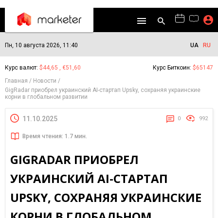
Пн, 10 августа 2026, 11:40
UA
RU
Курс валют:
$44,65 , €51,60
Курс Биткоин:
$65147
Главная
Новости
GigRadar приобрел украинский AI-стартап Upsky, сохраняя украинские
корни в глобальном развитии
11.10.2025
0
992
Время чтения: 1.7 мин.
GIGRADAR ПРИОБРЕЛ
УКРАИНСКИЙ AI-СТАРТАП
UPSKY, СОХРАНЯЯ УКРАИНСКИЕ
КОРНИ В ГЛОБАЛЬНОМ