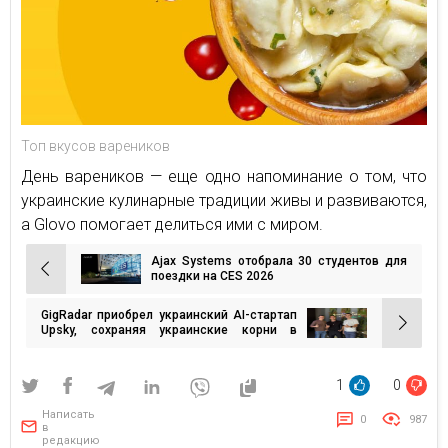
Топ вкусов вареников
День вареников — еще одно напоминание о том, что
украинские кулинарные традиции живы и развиваются,
а Glovo помогает делиться ими с миром.
Ajax Systems отобрала 30 студентов для
Навигация
поездки на CES 2026
по
GigRadar приобрел украинский AI-стартап
записям
Upsky, сохраняя украинские корни в
глобальном развитии
1
0
Написать
0
987
в
редакцию