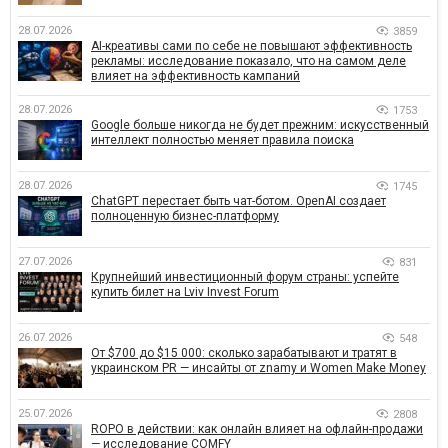
28.07.2026
3859
AI-креативы сами по себе не повышают эффективность
рекламы: исследование показало, что на самом деле
влияет на эффективность кампаний
28.07.2026
1753
Google больше никогда не будет прежним: искусственный
интеллект полностью меняет правила поиска
28.07.2026
1745
ChatGPT перестает быть чат-ботом. OpenAI создает
полноценную бизнес-платформу
27.07.2026
831
Крупнейший инвестиционный форум страны: успейте
купить билет на Lviv Invest Forum
26.07.2026
548
От $700 до $15 000: сколько зарабатывают и тратят в
украинском PR — инсайты от znamy и Women Make Money
25.07.2026
2808
ROPO в действии: как онлайн влияет на офлайн-продажи
— исследование COMFY