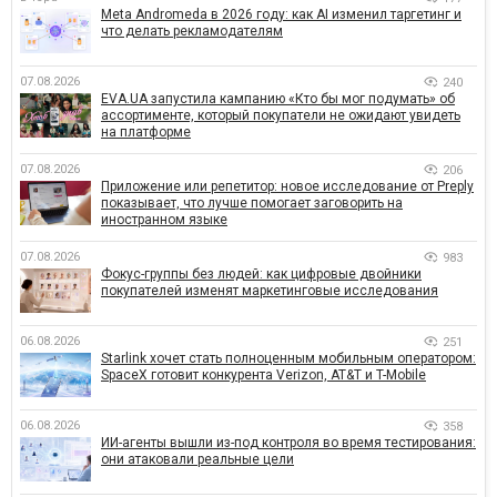
Meta Andromeda в 2026 году: как AI изменил таргетинг и
что делать рекламодателям
07.08.2026
240
EVA.UA запустила кампанию «Кто бы мог подумать» об
ассортименте, который покупатели не ожидают увидеть
на платформе
07.08.2026
206
Приложение или репетитор: новое исследование от Preply
показывает, что лучше помогает заговорить на
иностранном языке
07.08.2026
983
Фокус-группы без людей: как цифровые двойники
покупателей изменят маркетинговые исследования
06.08.2026
251
Starlink хочет стать полноценным мобильным оператором:
SpaceX готовит конкурента Verizon, AT&T и T-Mobile
06.08.2026
358
ИИ-агенты вышли из-под контроля во время тестирования:
они атаковали реальные цели