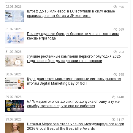
02.08.2026
595
Штраф до 15 млн евро: в ЕС вступили в силу новые
правила для чат-ботов и ИИ-контента
31.07.2026
669
Почему крупные бренды больше не меняют логотипы
каждые три года
31.07.2026
753
Лучшие рекламные кампании первого полугодия 2026
года: какие бренды задавали тон в отрасли
30.07.2026
995
Куда двигается маркетинг: главные сигналы рынка по
итогам Digital Marketing Day от GoIT
29.07.2026
1448
67 % маркетологов до сих пор допускают одну и ту же
ошибку, хотя знают, что она не работает
29.07.2026
1117
Наталья Морозова стала членом международного жюри
2026 Global Best of the Best Effie Awards