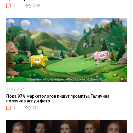
0
3530
23.07.2026
Пока 97% маркетологов пишут промпты, Галичина
получила иглу и фетр
0
731