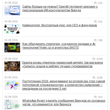
05.08.2026
426
Сайты больше не нужны? OpenAI тестирует рекламу с
персональным ИИ-консультантом бренда
04.08.2026
556
Наймология: бесплатный курс для CEO и фаундеров
04.08.2026
398
Как объединить стратегию, созданную людьми и AI-
технологии? Кейс izi и агентства SHOTS
04.08.2026
4228
Европа вновь отметила украинский ритейл: три магазина
«Сильпо» вошли в рейтинг лучших супермаркетов
03.08.2026
3248
Поступление-2026: менеджмент во второй раз стал самой
популярной специальностью, а количество заявлений —
рекордным за последние 5 лет
02.08.2026
453
WhatsApp будет удалять сообщения брендов из основных
чатов: что изменится для бизнеса