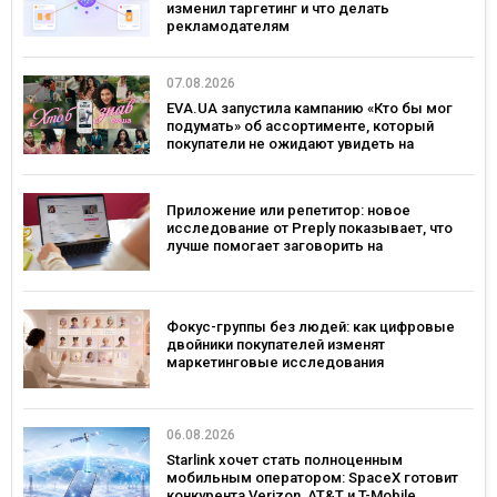
изменил таргетинг и что делать
рекламодателям
07.08.2026
EVA.UA запустила кампанию «Кто бы мог
подумать» об ассортименте, который
покупатели не ожидают увидеть на
платформе
Приложение или репетитор: новое
исследование от Preply показывает, что
лучше помогает заговорить на
иностранном языке
Фокус-группы без людей: как цифровые
двойники покупателей изменят
маркетинговые исследования
06.08.2026
Starlink хочет стать полноценным
мобильным оператором: SpaceX готовит
конкурента Verizon, AT&T и T-Mobile