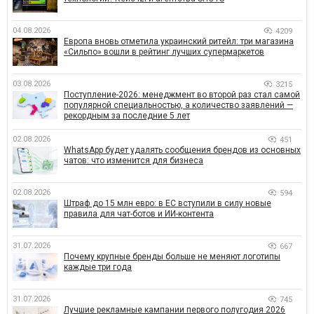
04.08.2026
4209
Европа вновь отметила украинский ритейл: три магазина
«Сильпо» вошли в рейтинг лучших супермаркетов
03.08.2026
3215
Поступление-2026: менеджмент во второй раз стал самой
популярной специальностью, а количество заявлений —
рекордным за последние 5 лет
02.08.2026
451
WhatsApp будет удалять сообщения брендов из основных
чатов: что изменится для бизнеса
02.08.2026
594
Штраф до 15 млн евро: в ЕС вступили в силу новые
правила для чат-ботов и ИИ-контента
31.07.2026
667
Почему крупные бренды больше не меняют логотипы
каждые три года
31.07.2026
745
Лучшие рекламные кампании первого полугодия 2026