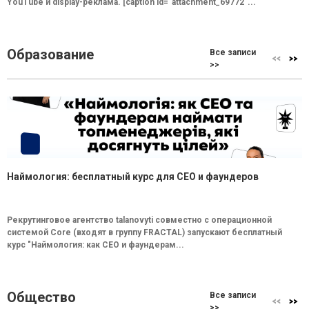
YouTube и display-реклама. [caption id="attachment_69772"...
Образование
Все записи
>>
Наймология: бесплатный курс для CEO и фаундеров
Рекрутинговое агентство talanovyti совместно с операционной
системой Core (входят в группу FRACTAL) запускают бесплатный
курс "Наймология: как СEO и фаундерам...
Общество
Все записи
>>