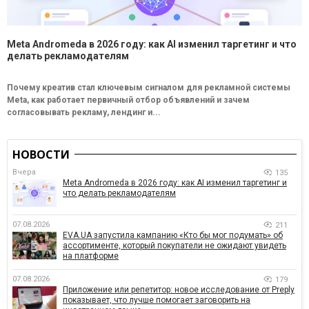
Meta Andromeda в 2026 году: как AI изменил таргетинг и что
делать рекламодателям
Почему креатив стал ключевым сигналом для рекламной системы
Meta, как работает первичный отбор объявлений и зачем
согласовывать рекламу, лендинг и...
НОВОСТИ
Вчера
135
Meta Andromeda в 2026 году: как AI изменил таргетинг и
что делать рекламодателям
07.08.2026
211
EVA.UA запустила кампанию «Кто бы мог подумать» об
ассортименте, который покупатели не ожидают увидеть
на платформе
07.08.2026
179
Приложение или репетитор: новое исследование от Preply
показывает, что лучше помогает заговорить на