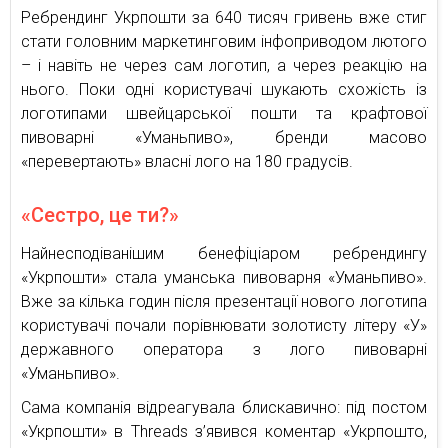
Ребрендинг Укрпошти за 640 тисяч гривень вже стиг
стати головним маркетинговим інфоприводом лютого
– і навіть не через сам логотип, а через реакцію на
нього. Поки одні користувачі шукають схожість із
логотипами швейцарської пошти та крафтової
пивоварні «Уманьпиво», бренди масово
«перевертають» власні лого на 180 градусів.
«Сестро, це ти?»
Найнесподіванішим бенефіціаром ребрендингу
«Укрпошти» стала уманська пивоварня «Уманьпиво».
Вже за кілька годин після презентації нового логотипа
користувачі почали порівнювати золотисту літеру «У»
державного оператора з лого пивоварні
«Уманьпиво».
Сама компанія відреагувала блискавично: під постом
«Укрпошти» в Threads з’явився коментар «Укрпошто,