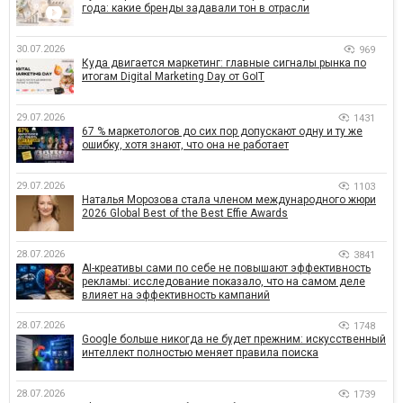
года: какие бренды задавали тон в отрасли
30.07.2026
969
Куда двигается маркетинг: главные сигналы рынка по
итогам Digital Marketing Day от GoIT
29.07.2026
1431
67 % маркетологов до сих пор допускают одну и ту же
ошибку, хотя знают, что она не работает
29.07.2026
1103
Наталья Морозова стала членом международного жюри
2026 Global Best of the Best Effie Awards
28.07.2026
3841
AI-креативы сами по себе не повышают эффективность
рекламы: исследование показало, что на самом деле
влияет на эффективность кампаний
28.07.2026
1748
Google больше никогда не будет прежним: искусственный
интеллект полностью меняет правила поиска
28.07.2026
1739