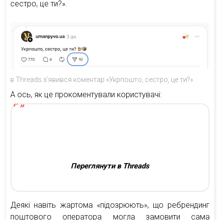
сестро, це ти?».
в Threads з’явився коментар «Укрпошто, сестро, це ти?»
А ось, як це прокоментували користувачі:
Переглянути в Threads
Деякі навіть жартома «підозрюють», що ребрендинг
поштового оператора могла замовити сама