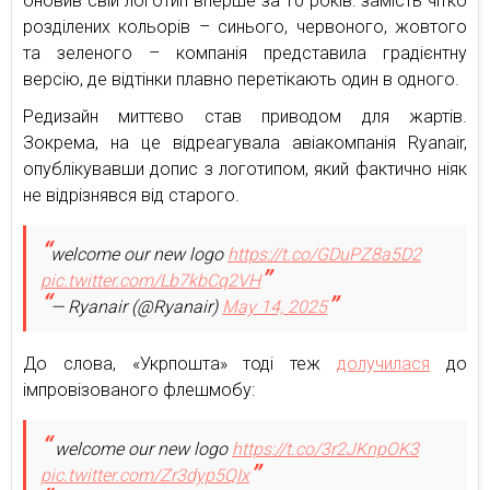
оновив свій логотип вперше за 10 років: замість чітко
розділених кольорів – синього, червоного, жовтого
та зеленого – компанія представила градієнтну
версію, де відтінки плавно перетікають один в одного.
Редизайн миттєво став приводом для жартів.
Зокрема, на це відреагувала авіакомпанія Ryanair,
опублікувавши допис з логотипом, який фактично ніяк
не відрізнявся від старого.
welcome our new logo
https://t.co/GDuPZ8a5D2
pic.twitter.com/Lb7kbCq2VH
— Ryanair (@Ryanair)
May 14, 2025
До слова, «Укрпошта» тоді теж
долучилася
до
імпровізованого флешмобу:
welcome our new logo
https://t.co/3r2JKnpOK3
pic.twitter.com/Zr3dyp5QIx