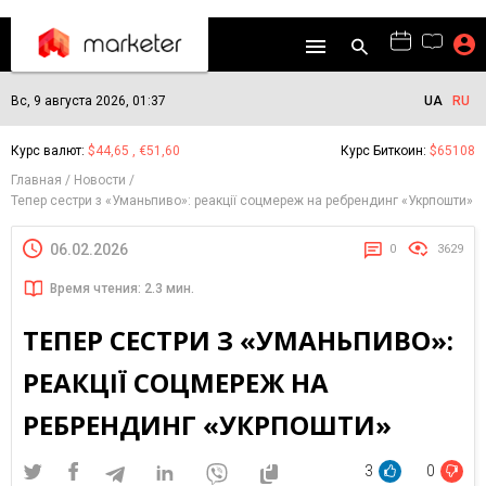
Вс, 9 августа 2026, 01:37
UA
RU
Курс валют:
$44,65 , €51,60
Курс Биткоин:
$65108
Главная
Новости
Тепер сестри з «Уманьпиво»: реакції соцмереж на ребрендинг «Укрпошти»
06.02.2026
0
3629
Время чтения: 2.3 мин.
ТЕПЕР СЕСТРИ З «УМАНЬПИВО»:
РЕАКЦІЇ СОЦМЕРЕЖ НА
РЕБРЕНДИНГ «УКРПОШТИ»
3
0