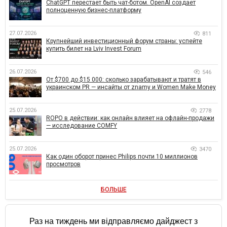
ChatGPT перестает быть чат-ботом. OpenAI создает
полноценную бизнес-платформу
27.07.2026
811
Крупнейший инвестиционный форум страны: успейте
купить билет на Lviv Invest Forum
26.07.2026
546
От $700 до $15 000: сколько зарабатывают и тратят в
украинском PR — инсайты от znamy и Women Make Money
25.07.2026
2778
ROPO в действии: как онлайн влияет на офлайн-продажи
— исследование COMFY
25.07.2026
3470
Как один оборот принес Philips почти 10 миллионов
просмотров
БОЛЬШЕ
Раз на тиждень ми відправляємо дайджест з