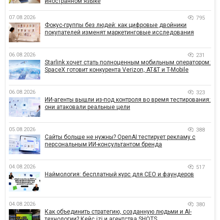
иностранном языке
07.08.2026
795
Фокус-группы без людей: как цифровые двойники
покупателей изменят маркетинговые исследования
06.08.2026
231
Starlink хочет стать полноценным мобильным оператором:
SpaceX готовит конкурента Verizon, AT&T и T-Mobile
06.08.2026
323
ИИ-агенты вышли из-под контроля во время тестирования:
они атаковали реальные цели
05.08.2026
388
Сайты больше не нужны? OpenAI тестирует рекламу с
персональным ИИ-консультантом бренда
04.08.2026
517
Наймология: бесплатный курс для CEO и фаундеров
04.08.2026
380
Как объединить стратегию, созданную людьми и AI-
технологии? Кейс izi и агентства SHOTS