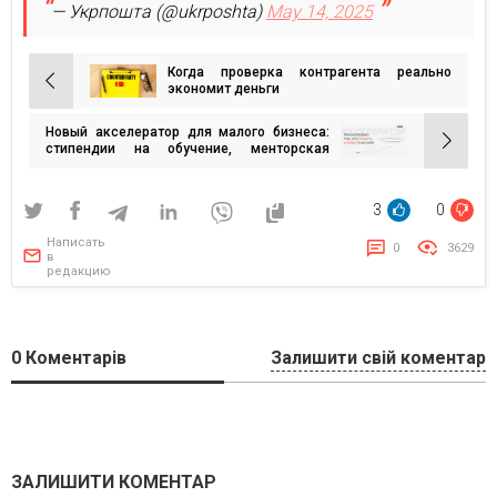
— Укрпошта (@ukrposhta)
May 14, 2025
Когда проверка контрагента реально
Навигация
экономит деньги
по
Новый акселератор для малого бизнеса:
записям
стипендии на обучение, менторская
поддержка, инвестиции до 100 000$ на
развитие
3
0
Написать
0
3629
в
редакцию
0
Коментарів
Залишити свій коментар
ЗАЛИШИТИ КОМЕНТАР