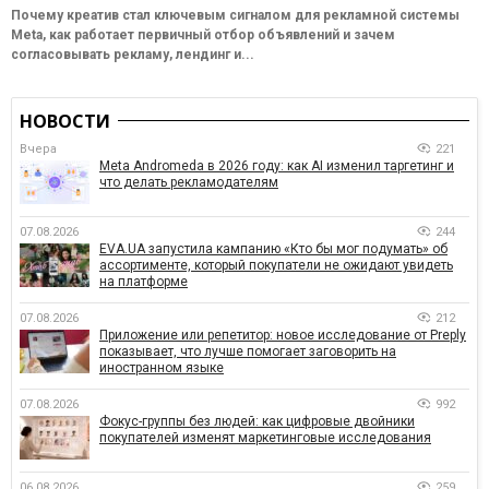
Почему креатив стал ключевым сигналом для рекламной системы
Meta, как работает первичный отбор объявлений и зачем
согласовывать рекламу, лендинг и...
НОВОСТИ
Вчера
221
Meta Andromeda в 2026 году: как AI изменил таргетинг и
что делать рекламодателям
07.08.2026
244
EVA.UA запустила кампанию «Кто бы мог подумать» об
ассортименте, который покупатели не ожидают увидеть
на платформе
07.08.2026
212
Приложение или репетитор: новое исследование от Preply
показывает, что лучше помогает заговорить на
иностранном языке
07.08.2026
992
Фокус-группы без людей: как цифровые двойники
покупателей изменят маркетинговые исследования
06.08.2026
259