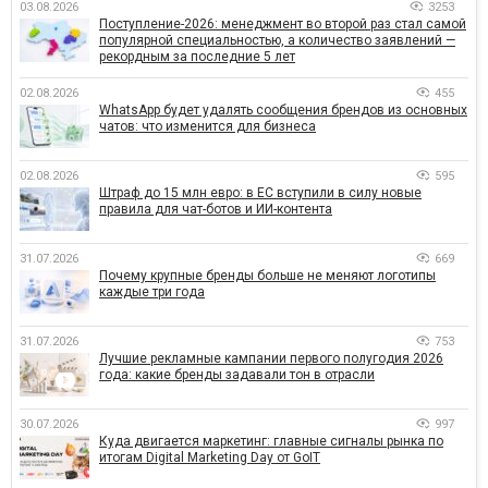
03.08.2026
3253
Поступление-2026: менеджмент во второй раз стал самой
популярной специальностью, а количество заявлений —
рекордным за последние 5 лет
02.08.2026
455
WhatsApp будет удалять сообщения брендов из основных
чатов: что изменится для бизнеса
02.08.2026
595
Штраф до 15 млн евро: в ЕС вступили в силу новые
правила для чат-ботов и ИИ-контента
31.07.2026
669
Почему крупные бренды больше не меняют логотипы
каждые три года
31.07.2026
753
Лучшие рекламные кампании первого полугодия 2026
года: какие бренды задавали тон в отрасли
30.07.2026
997
Куда двигается маркетинг: главные сигналы рынка по
итогам Digital Marketing Day от GoIT