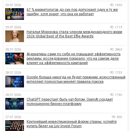
29.07.2026
1453
67 % маркетологов до сих пор допускают одну и ту же
ошибку, хотя знают, что она не работает
29.07.2026
1119
Наталья Морозова стала членом международного жюри
2026 Global Best of the Best Effie Awards
28.07.2026
3863
AI-креативы сами по себе не повышают эффективность
рекламы: исследование показало, что на самом деле
влияет на эффективность кампаний
28.07.2026
1753
Google больше никогда не будет прежним: искусственный
интеллект полностью меняет правила поиска
28.07.2026
1745
ChatGPT перестает быть чат-ботом. OpenAI создает
полноценную бизнес-платформу
27.07.2026
835
Крупнейший инвестиционный форум страны: успейте
купить билет на Lviv Invest Forum