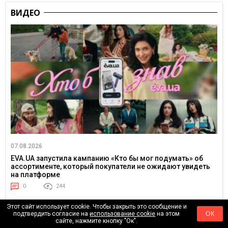
ВИДЕО
07.08.2026
EVA.UA запустила кампанию «Кто бы мог подумать» об
ассортименте, который покупатели не ожидают увидеть
на платформе
0
244
Этот сайт использует cookie. Чтобы закрыть это сообщение и
подтвердить согласие на
использование cookie
на этом
ОК
сайте, нажмите кнопку "Ок".