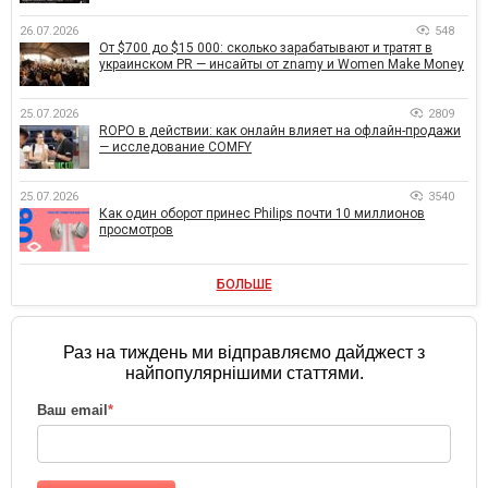
26.07.2026
548
От $700 до $15 000: сколько зарабатывают и тратят в
украинском PR — инсайты от znamy и Women Make Money
25.07.2026
2809
ROPO в действии: как онлайн влияет на офлайн-продажи
— исследование COMFY
25.07.2026
3540
Как один оборот принес Philips почти 10 миллионов
просмотров
БОЛЬШЕ
Раз на тиждень ми відправляємо дайджест з
найпопулярнішими статтями.
Ваш email
*