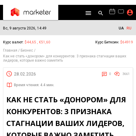
Вс, 9 августа 2026, 14:49
UA
RU
Курс валют:
$44,65 , €51,60
Курс Биткоин:
$64919
Главная
Бизнес
Как не стать «донором» для конкурентов: 3 признака стагнации ваших
лидеров, которые важно заметить
28.02.2026
0
3661
Время чтения: 4.4 мин.
КАК НЕ СТАТЬ «ДОНОРОМ» ДЛЯ
КОНКУРЕНТОВ: 3 ПРИЗНАКА
СТАГНАЦИИ ВАШИХ ЛИДЕРОВ,
КОТОРЫЕ ВАЖНО ЗАМЕТИТЬ