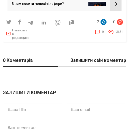
записям
З чим носити чоловічі лофери?
2
0
Написать
0
3661
в
редакцию
0
Коментарів
Залишити свій коментар
ЗАЛИШИТИ КОМЕНТАР