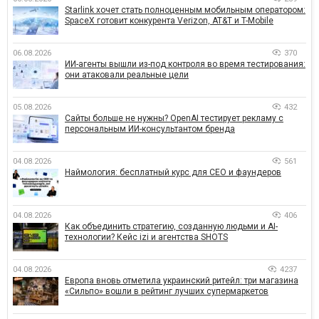
Starlink хочет стать полноценным мобильным оператором:
SpaceX готовит конкурента Verizon, AT&T и T-Mobile
06.08.2026
370
ИИ-агенты вышли из-под контроля во время тестирования:
они атаковали реальные цели
05.08.2026
432
Сайты больше не нужны? OpenAI тестирует рекламу с
персональным ИИ-консультантом бренда
04.08.2026
561
Наймология: бесплатный курс для CEO и фаундеров
04.08.2026
406
Как объединить стратегию, созданную людьми и AI-
технологии? Кейс izi и агентства SHOTS
04.08.2026
4237
Европа вновь отметила украинский ритейл: три магазина
«Сильпо» вошли в рейтинг лучших супермаркетов