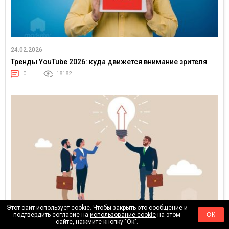
24.02.2026
Тренды YouTube 2026: куда движется внимание зрителя
0
18182
Этот сайт использует cookie. Чтобы закрыть это сообщение и
подтвердить согласие на
использование cookie
на этом
ОК
17.02.2026
сайте, нажмите кнопку "Ок".