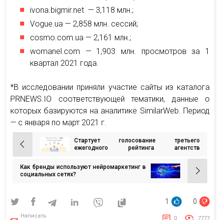
ivona.bigmir.net — 3,118 млн.;
Vogue.ua — 2,858 млн. сессий;
cosmo.com.ua — 2,161 млн.;
womanel.com — 1,903 млн. просмотров за 1
квартал 2021 года.
*В исследовании приняли участие сайты из каталога
PRNEWS.IO соответствующей тематики, данные о
которых базируются на аналитике SimilarWeb. Период
— с января по март 2021 г.
Стартует голосование третьего
Навигация
ежегодного рейтинга агентств
контекстной рекламы
по
Как бренды используют нейромаркетинг в
записям
социальных сетях?
1
0
Написать
0
7777