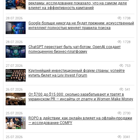
рекламы: исследование показало, что на самом деле
влияет на эффективность кампаний
28.07.2026
1738
Google больше никогда не будет прежним: искусственный
интеллект полностью меняет правила поиска
28.07.2026
1728
ChatGPT перестает быть чат-ботом. OpenAI создает
полноценную бизнес-платформу
27.07.2026
753
Крупнейший инвестиционный форум страны: успейте
купить билет на Lviv Invest Forum
26.07.2026
541
От $700 до $15 000: сколько зарабатывают и тратят в
украинском PR — инсайты от znamy и Women Make Money
25.07.2026
2730
ROPO в действии: как онлайн влияет на офлайн-продажи
— исследование COMFY
25.07.2026
3341