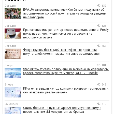
Сегодня
139
EVA.UA запустила кампанию «Кто бы мог подумать» об
ассортименте, который покупатели не ожидают увидеть
на платформе
Сегодня
126
Приложение или репетитор: новое исследование от Preply
показывает, что лучше помогает заговорить на
иностранном языке
Сегодня
357
Фокус-группы без людей: как цифровые двойники
покупателей изменят маркетинговые исследования
Вчера
181
Starlink хочет стать полноценным мобильным оператором:
SpaceX готовит конкурента Verizon, AT&T и T-Mobile
Вчера
249
ИИ-агенты вышли из-под контроля во время тестирования:
они атаковали реальные цели
05.08.2026
310
Сайты больше не нужны? OpenAI тестирует рекламу с
персональным ИИ-консультантом бренда