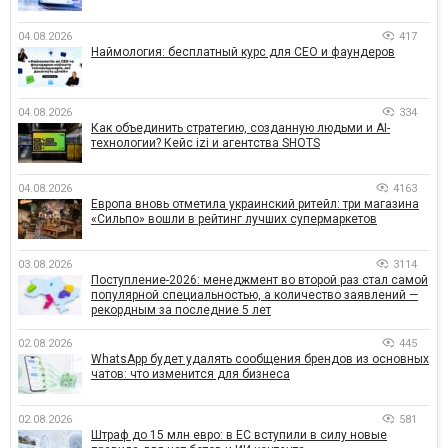
04.08.2026
417
Наймология: бесплатный курс для CEO и фаундеров
04.08.2026
334
Как объединить стратегию, созданную людьми и AI-
технологии? Кейс izi и агентства SHOTS
04.08.2026
4163
Европа вновь отметила украинский ритейл: три магазина
«Сильпо» вошли в рейтинг лучших супермаркетов
03.08.2026
3114
Поступление-2026: менеджмент во второй раз стал самой
популярной специальностью, а количество заявлений —
рекордным за последние 5 лет
02.08.2026
445
WhatsApp будет удалять сообщения брендов из основных
чатов: что изменится для бизнеса
02.08.2026
581
Штраф до 15 млн евро: в ЕС вступили в силу новые