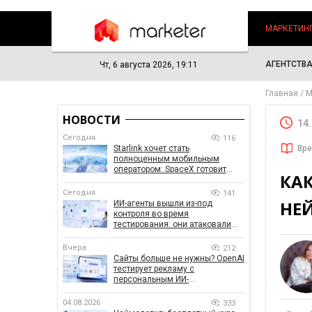
МАРКЕТИН
АГЕНТСТВ
Чт, 6 августа 2026, 19:11
Главная
М
НОВОСТИ
14
Сегодня
116
Starlink хочет стать
Вре
полноценным мобильным
оператором: SpaceX готовит
КА
конкурента Verizon, AT&T и T-
Mobile
Сегодня
141
НЕ
ИИ-агенты вышли из-под
контроля во время
тестирования: они атаковали
реальные цели
Вчера
212
Сайты больше не нужны? OpenAI
тестирует рекламу с
персональным ИИ-
консультантом бренда
04.08.2026
333