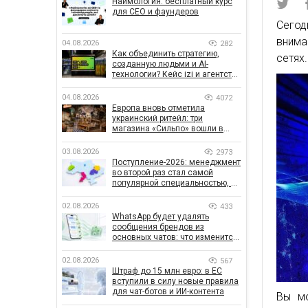
Наймология: бесплатный курс
для CEO и фаундеров
Сего
внима
04.08.2026
282
Как объединить стратегию,
сетях
созданную людьми и AI-
технологии? Кейс izi и агентства
SHOTS
04.08.2026
4072
Европа вновь отметила
украинский ритейл: три
магазина «Сильпо» вошли в
рейтинг лучших супермаркетов
03.08.2026
2973
Поступление-2026: менеджмент
во второй раз стал самой
популярной специальностью, а
количество заявлений —
рекордным за последние 5 лет
02.08.2026
433
WhatsApp будет удалять
сообщения брендов из
основных чатов: что изменится
для бизнеса
02.08.2026
567
Штраф до 15 млн евро: в ЕС
вступили в силу новые правила
для чат-ботов и ИИ-контента
Вы мо