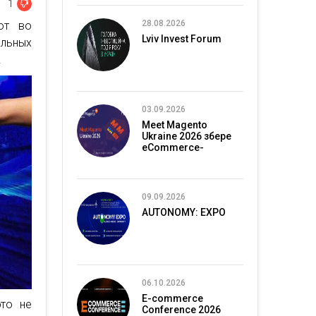
1
28.08.2026
ют во
Lviv Invest Forum
альных
.
03.09.2026
Meet Magento
Ukraine 2026 збере
eCommerce-
спільноту в Києві
09.09.2026
AUTONOMY: EXPO
06.10.2026
E-commerce
это не
Conference 2026