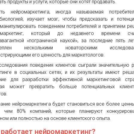
ать продукты и услуги, которые они хотят продавать.
сть нейромаркетинга, иногда называемая потребител
биологией, изучает мозг, чтобы предсказать и потенц
манипулировать поведением потребителей и принятием ре
омаркетинг, который до недавнего времени счи
авагантной «пограничной наукой», за последние пять л
реплен несколькими новаторскими исследован
стрирующими его ценность для маркетологов.
сследования поведения клиентов сыграли значительную 
тинге в социальных сетях, и их результаты имеют ре
ние для разработки эффективной маркетинговой страт
рая может превратить больше потенциальных клиен
тов.
ание нейромаркетинга будет становиться все более ценн
е чем 80% компаний, которые планируют конкуриров
ном или полностью на основе клиентского опыта.
 работает нейромаркетинг?