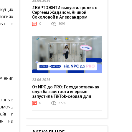
25.06.2026
#ВАРТОЖИТИ выпустил ролик с
кущих
Сергеем Жаданом, Яниной
огиях
Соколовой и Александром
Тереном о жизни в постоянном
ных с
0
3091
напряжении
чения
23.06.2026
От NPC до PRO: Государственная
служба занятости впервые
запустила TikTok-сериал для
сорные
молодежи
0
3776
помочь
айн и
ия на