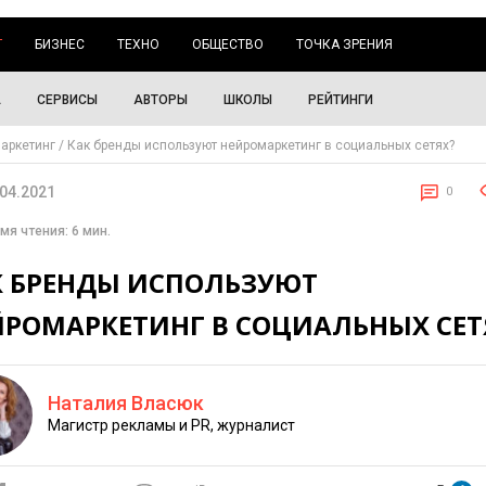
Г
БИЗНЕС
ТЕХНО
ОБЩЕСТВО
ТОЧКА ЗРЕНИЯ
А
СЕРВИСЫ
АВТОРЫ
ШКОЛЫ
РЕЙТИНГИ
аркетинг
Как бренды используют нейромаркетинг в социальных сетях?
.04.2021
0
мя чтения: 6 мин.
К БРЕНДЫ ИСПОЛЬЗУЮТ
ЙРОМАРКЕТИНГ В СОЦИАЛЬНЫХ СЕТ
Наталия Власюк
Магистр рекламы и PR, журналист