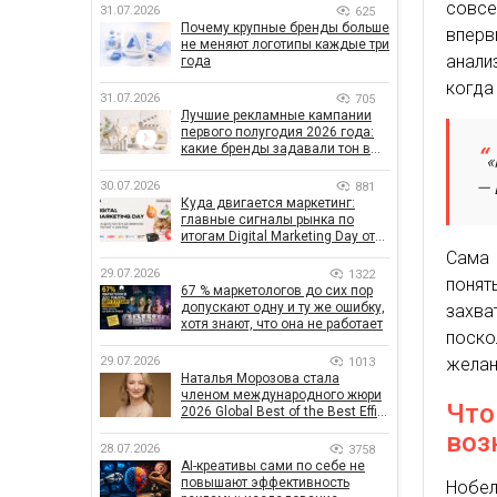
совсе
31.07.2026
625
Почему крупные бренды больше
впер
не меняют логотипы каждые три
анали
года
когда
31.07.2026
705
Лучшие рекламные кампании
первого полугодия 2026 года:
какие бренды задавали тон в
«
отрасли
— 
30.07.2026
881
Куда двигается маркетинг:
главные сигналы рынка по
итогам Digital Marketing Day от
GoIT
Сама 
29.07.2026
1322
понят
67 % маркетологов до сих пор
допускают одну и ту же ошибку,
захв
хотя знают, что она не работает
поск
желан
29.07.2026
1013
Наталья Морозова стала
членом международного жюри
Что
2026 Global Best of the Best Effie
Awards
воз
28.07.2026
3758
AI-креативы сами по себе не
повышают эффективность
Нобел