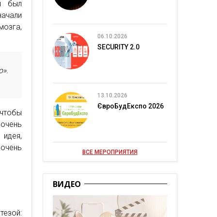
н был
ачали
мозга,
06.10.2026
SECURITY 2.0
о».
13.10.2026
ЄвроБудЕкспо 2026
 чтобы
 очень
идея,
очень
ВСЕ МЕРОПРИЯТИЯ
ВИДЕО
тезой: