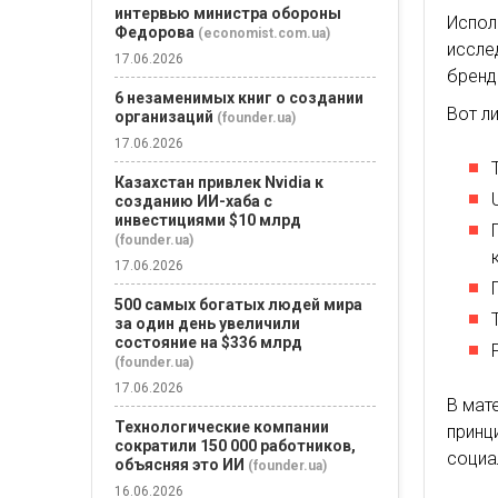
интервью министра обороны
Испол
Федорова
(economist.com.ua)
иссл
17.06.2026
бренд
6 незаменимых книг о создании
Вот л
организаций
(founder.ua)
17.06.2026
Казахстан привлек Nvidia к
созданию ИИ-хаба с
инвестициями $10 млрд
(founder.ua)
17.06.2026
500 самых богатых людей мира
за один день увеличили
состояние на $336 млрд
(founder.ua)
17.06.2026
В мат
Технологические компании
прин
сократили 150 000 работников,
социа
объясняя это ИИ
(founder.ua)
16.06.2026