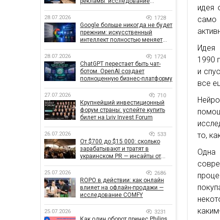
рекламы: исследование
идея 
показало, что на самом деле
влияет на эффективность
28.07.2026
1728
само
кампаний
Google больше никогда не будет
актив
прежним: искусственный
интеллект полностью меняет
Идея 
правила поиска
28.07.2026
1724
1990 
ChatGPT перестает быть чат-
и спу
ботом. OpenAI создает
полноценную бизнес-платформу
все е
27.07.2026
710
Нейро
Крупнейший инвестиционный
форум страны: успейте купить
помо
билет на Lviv Invest Forum
иссле
то, к
26.07.2026
533
От $700 до $15 000: сколько
зарабатывают и тратят в
Одна
украинском PR — инсайты от
совре
znamy и Women Make Money
25.07.2026
2686
проц
ROPO в действии: как онлайн
покуп
влияет на офлайн-продажи —
исследование COMFY
некот
каки
25.07.2026
3231
Как один оборот принес Philips