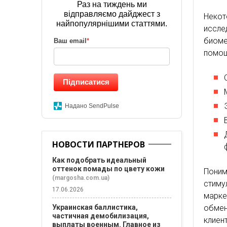
Раз на тиждень ми
відправляємо дайджест з
Неко
найпопулярнішими статтями.
иссл
биом
Ваш email
*
помо
Підписатися
Надано SendPulse
НОВОСТИ ПАРТНЕРОВ
Как подобрать идеальный
оттенок помады по цвету кожи
Поним
(margosha.com.ua)
стиму
17.06.2026
марке
обме
Украинская баллистика,
частичная демобилизация,
клиен
выплаты военным. Главное из