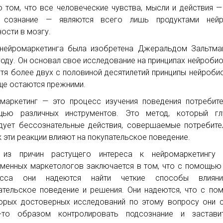
о том, что все человеческие чувства, мысли и действия 
 сознание — являются всего лишь продуктами нейр
ности в мозгу.
нейромаркетинга была изобретена Джеральдом Зальтма
году. Он основал свое исследование на принципах нейробио
стя более двух с половиной десятилетий принципы нейроби
ще остаются прежними.
маркетинг — это процесс изучения поведения потребит
щью различных инструментов. Это метод, который гл
дует бессознательные действия, совершаемые потребите
ак эти реакции влияют на покупательское поведение.
 из причин растущего интереса к нейромаркетингу 
менных маркетологов заключается в том, что с помощью
есса они надеются найти четкие способы влиян
ательское поведение и решения. Они надеются, что с п
орых достоверных исследований по этому вопросу они 
м-то образом контролировать подсознание и застави