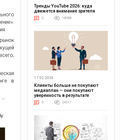
Тренды YouTube 2026: куда
движется внимание зрителя
льного
0
18088
ение».
ия.
 рынок
кущей
всего,
ческая
17.02.2026
нге в
Клиенты больше не покупают
медиаплан — они покупают
уверенность в результате
0
24517