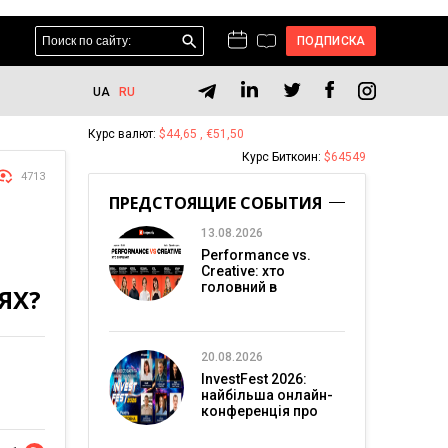
ПОДПИСКА
UA
RU
Курс валют:
$44,65 , €51,50
Курс Биткоин:
$64549
4713
ПРЕДСТОЯЩИЕ СОБЫТИЯ
13.08.2026
Performance vs.
Creative: хто
головний в
ЯХ?
перформанс-
маркетингу?
20.08.2026
InvestFest 2026:
найбільша онлайн-
конференція про
інвестиції