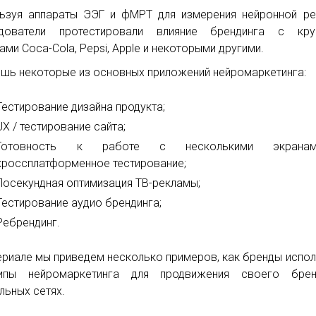
ьзуя аппараты ЭЭГ и фМРТ для измерения нейронной ре
едователи протестировали влияние брендинга с кру
ами Coca-Cola, Pepsi, Apple и некоторыми другими.
ишь некоторые из основных приложений нейромаркетинга:
Тестирование дизайна продукта;
UX / тестирование сайта;
Готовность к работе с несколькими экрана
кроссплатформенное тестирование;
Посекундная оптимизация ТВ-рекламы;
Тестирование аудио брендинга;
Ребрендинг.
ериале мы приведем несколько примеров, как бренды испо
ципы нейромаркетинга для продвижения своего бре
льных сетях.