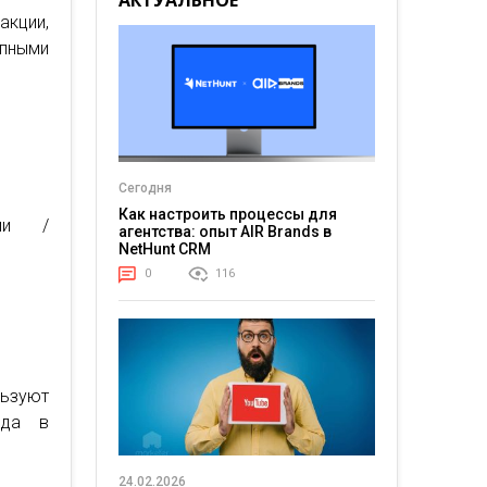
АКТУАЛЬНОЕ
акции,
пными
Сегодня
Как настроить процессы для
ми /
агентства: опыт AIR Brands в
NetHunt CRM
0
116
льзуют
нда в
24.02.2026