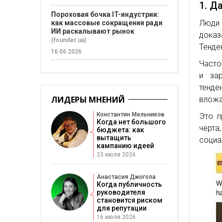
1. Д
Пороховая бочка IT-индустрии:
Люди 
как массовые сокращения ради
ИИ раскалывают рынок
доказ
(founder.ua)
Тенде
16.06.2026
Часто
и за
тенде
ЛИДЕРЫ МНЕНИЙ
вложа
Константин Мельников
Это п
Когда нет большого
черт
бюджета: как
вытащить
социа
кампанию идеей
23 июля 2026
Анастасия Джогола
Когда публичность
руководителя
становится риском
для репутации
16 июля 2026