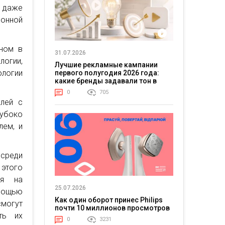
— даже
онной
ном в
31.07.2026
логии,
Лучшие рекламные кампании
ологии
первого полугодия 2026 года:
какие бренды задавали тон в
отрасли
0
705
елей с
убоко
лем, и
среди
 этого
ия на
25.07.2026
омощью
Как один оборот принес Philips
смогут
почти 10 миллионов просмотров
ть их
0
3231