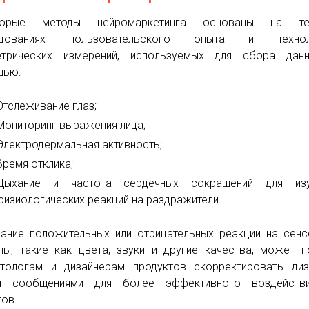
торые методы нейромаркетинга основаны на те
едованиях пользовательского опыта и технол
етрических измерений, используемых для сбора дан
щью:
Отслеживание глаз;
Мониторинг выражения лица;
Электродермальная активность;
Время отклика;
Дыхание и частота сердечных сокращений для изу
физиологических реакций на раздражители.
ание положительных или отрицательных реакций на сен
лы, такие как цвета, звуки и другие качества, может 
тологам и дизайнерам продуктов скорректировать диз
н сообщениями для более эффективного воздейств
тов.