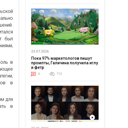
ьской
иально
шений.
тался
ет был
иями,
23.07.2026
Пока 97% маркетологов пишут
роль в
промпты, Галичина получила иглу
и фетр
шающее
0
713
егии,
тов в
ым для
ать в