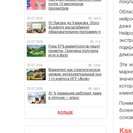
покуп
почти 10 миллионов
просмотров
Обла
нейро
24.07.2026
2013
От Львова до Харькова: Glovo
даже 
Academy масштабирует
образовательную программу по
Нейр
поддержке украинского
экстр
бизнеса
23.07.2026
713
Пока 97% маркетологов пишут
подк
промпты, Галичина получила
демон
иглу и фетр
Эти и
23.07.2026
1092
Маркетинг как стратегическое
марке
оружие: интеллектуальный тыл
значе
1-го корпуса НГУ «Азов»
кото
23.07.2026
3821
клиен
41 % украинцев работают даже
в отпуске — опрос
Поним
боле
БОЛЬШЕ
основ
Как