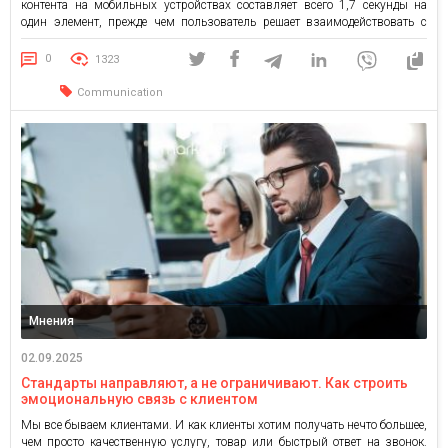
контента на мобильных устройствах составляет всего 1,7 секунды на
один элемент, прежде чем пользователь решает взаимодействовать с
ним или прокрутить ленту дальше. В то же время аудитория становится
все более диверсифицированной. Один универсальный ролик или
0
1323
креатив уже не способен […]
Communication
Мнения
02.09.2025
Стандарты направляют, а не ограничивают. Как строить
эмоциональную связь с клиентом
Мы все бываем клиентами. И как клиенты хотим получать нечто большее,
чем просто качественную услугу, товар или быстрый ответ на звонок.