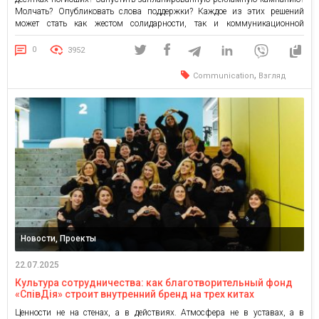
Молчать? Опубликовать слова поддержки? Каждое из этих решений
может стать как жестом солидарности, так и коммуникационной
катастрофой. В то время, когда война ежедневно меняет повестку дня,
бизнес не может позволить себе говорить «вне контекста». Ошибка в тоне,
0
3952
[…]
,
Communication
Взгляд
Новости, Проекты
22.07.2025
Культура сотрудничества: как благотворительный фонд
«СпівДія» строит внутренний бренд на трех китах
Ценности не на стенах, а в действиях. Атмосфера не в уставах, а в