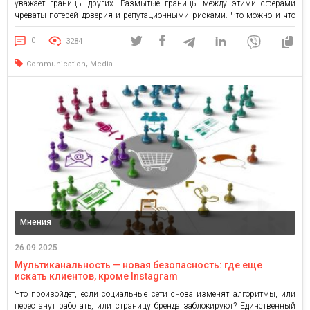
уважает границы других. Размытые границы между этими сферами
чреваты потерей доверия и репутационными рисками. Что можно и что
табу в тандеме Media&PR – говорили участники встречи клуба
коммуникационников UK comms club. Опытом и мыслями поделились:
0
3284
Андрей Яницкий, директор департамента коммуникаций […]
,
Communication
Media
Мнения
26.09.2025
Мультиканальность — новая безопасность: где еще
искать клиентов, кроме Instagram
Что произойдет, если социальные сети снова изменят алгоритмы, или
перестанут работать, или страницу бренда заблокируют? Единственный