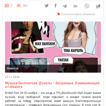
вызов для украинских специалистов этой сферы. Как живется
коммуникационщикам и маркетологам в 2025-м? С какими бюджетами
0
2841
они работают и […]
,
Communication
Research
Новости
27.11.2025
Музыка бесплатная. Донаты – бесценные. Коммуникация
от idealers
B-Mall Fest 28-30 ноября – это когда в ТРЦ Blockbuster Mall играет живая
музыка, вход свободный, люди отдыхают, а каждая гривна доната
работает на победу. Мероприятие имеет важную благотворительную
составляющую – поддержку Вооруженных Сил Украины. В этом году B-