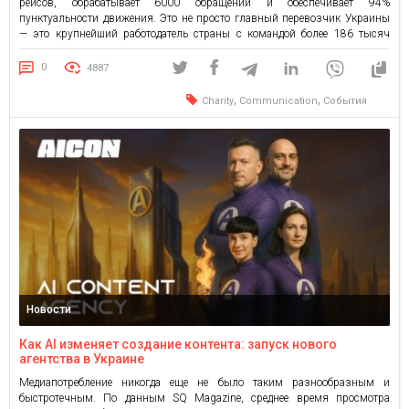
рейсов, обрабатывает 6000 обращений и обеспечивает 94%
пунктуальности движения. Это не просто главный перевозчик Украины
— это крупнейший работодатель страны с командой более 186 тысяч
человек. Именно люди — в центре всей коммуникации главной
инфраструктурной компании Украины. И это подтверждают кейсы,
0
4887
которые представил в UK comms club Александр Шевченко, […]
,
,
Charity
Communication
События
Новости
Как AI изменяет создание контента: запуск нового
агентства в Украине
Медиапотребление никогда еще не было таким разнообразным и
быстротечным. По данным SQ Magazine, среднее время просмотра