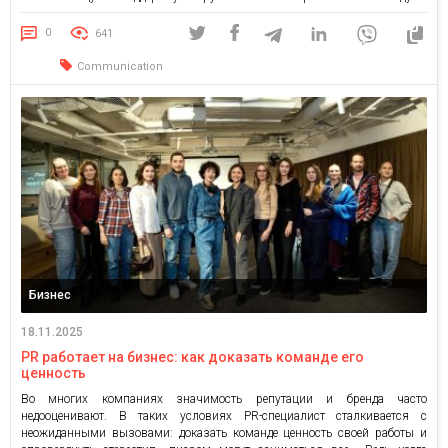
Mall Fest поддерживает сбор «Рой мести» Благотворительного фонда
Сергея Притулы и Благотворительный фонд Руслана Шостака, который
0
641
собирает […]
Communication
Бизнес
18.11.2025
PR работает на бизнес: как доказать команде его
ценность
Во многих компаниях значимость репутации и бренда часто
недооценивают. В таких условиях PR-специалист сталкивается с
неожиданными вызовами: доказать команде ценность своей работы и