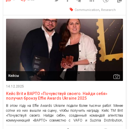
Agency, story.tellers.bureau, […]
,
Communication
Research
Кейсы
14.12.2025
Кейс Brit и ВАРТО «Почувствуй своего. Найди себя»
получил бронзу Effie Awards Ukraine 2025
В этом году на Effie Awards Ukraine подали более тысячи работ. Менее
сотни из них вышли на сцену, чтобы получить награду. Кейс ТМ Brit
«Почувствуй своего. Найди себя», созданный командой агентства
коммуникаций «ВАРТО» совместно с VAFO и Suziriia Distribution,
получил бронзу в категории «PR: Корпоративная репутация». Для