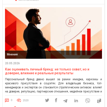
Мнения
20.05.2026
Как оценивать личный бренд: не только охват, но и
доверие, влияние и реальные результаты
Персональный бренд давно вышел за рамки имиджа, харизмы и
красивого присутствия в соцсетях. Для владельцев бизнеса, топ-
менеджеров и экспертов он становится стратегическим активом: влияет
на доверие, репутацию, партнерские отношения, медийное присутствие и
бизнес-возможности. Можно регулярно давать интервью, вести соцсети,
выступать на мероприятиях — и все равно не понимать, какой эффект
0
2520
это дает. Без метрик публичная […]