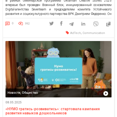
В рамках семинарской программы Ukrainian Creative Stories 2025
впервые был проведен Военный блок, инициированный основателем
Digital-агентства Seventeam и председателем комитета Устойчивого
развития и социокультурного партнерства ВРК Дмитрием Федоренко. Он
объединил ключевых представителей оборонной сферы и рекламной
индустрии вокруг темы, которая уже сегодня требует внимания –
0
992
выделение категории Военной рекламы и определение этических
принципов в Военных […]
,
AdTech
Communication
Новости, Общество
08.05.2025
«НУМО гратись-розвиватись»: стартовала кампания
развития навыков дошкольников