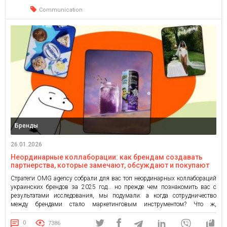
Forward (медиапланирование и размещение). «Львівські дріжджі»
десятилетиями ассоциируются […]
Communication
Бренды
26.01.2026
Неординарные коллаборации: как брендам создавать
партнерства, которые замечают, обсуждают и покупают
на примерах украинских брендов
Стратеги OMG agency собрали для вас топ неординарных коллабораций
украинских брендов за 2025 год… но прежде чем познакомить вас с
результатами исследования, мы подумали: а когда сотрудничество
между брендами стало маркетинговым инструментом? Что ж,
коллаборации могут казаться современным изобретением, но на самом
деле они веками способствовали успеху бизнеса. Первое в истории
0
7386