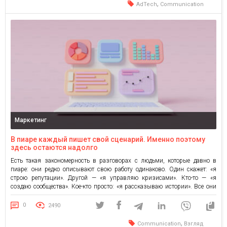
,
AdTech
Communication
Маркетинг
В пиаре каждый пишет свой сценарий. Именно поэтому
здесь остаются надолго
Есть такая закономерность в разговорах с людьми, которые давно в
пиаре: они редко описывают свою работу одинаково. Один скажет: «я
строю репутации». Другой — «я управляю кризисами». Кто-то — «я
создаю сообщества». Кое-кто просто: «я рассказываю истории». Все они
правы. И именно это точнее всего описывает пиар, где каждое
направление существует как отдельный мир, но […]
0
2490
,
Communication
Взгляд