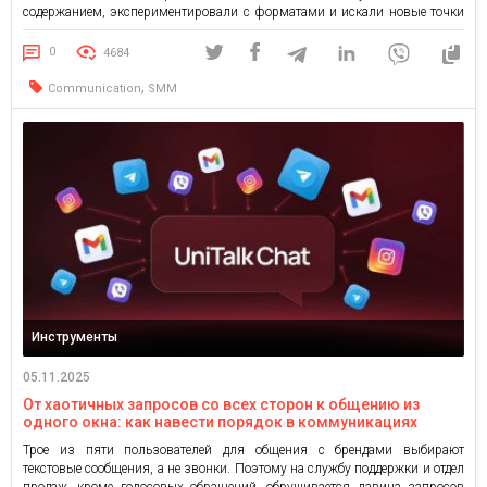
содержанием, экспериментировали с форматами и искали новые точки
соприкосновения со своей аудиторией. В этом выпуске команда PR-
агентства MAINSTREAM собрала самые интересные кейсы месяца. Мы
0
4684
создали эту рубрику, чтобы системно отслеживать, как […]
,
Communication
SMM
Инструменты
05.11.2025
От хаотичных запросов со всех сторон к общению из
одного окна: как навести порядок в коммуникациях
Трое из пяти пользователей для общения с брендами выбирают
текстовые сообщения, а не звонки. Поэтому на службу поддержки и отдел
продаж, кроме голосовых обращений, обрушивается лавина запросов