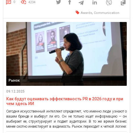
агентства это не история о «третьем месте». Это […]
0
4234
,
Awards
Communication
Рынок
09.12.2025
Как будут оценивать эффективность PR в 2026 году и при
чем здесь ИИ
Сегодня искусственный интеллект определяет, что именно люди узнают о
вашем бренде и выберут ли его. Он не только ищет информацию — он
выбирает ее, структурирует и подает аудитории. В то же время бизнес
менее охотно инвестирует в видимость. Рынок переходит к четкой логике:
PR должен доказывать свое влияние, а не активность. Именно поэтому в