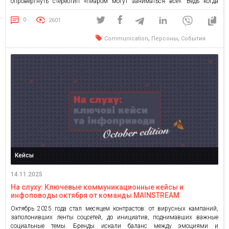
опровергнуть стереотип «пиаром могут заниматься все». Ведь когда
команда осознает важность нематериальных активов, бизнес получает
гораздо больше шансов на успех и развитие. Как объяснить коллегам, что
0
2601
PR — это не расходы, а […]
,
,
Communication
Персоны
События
Кейсы
14.11.2025
На слуху: Ключевые коммуникационные кейсы и
инфоповоды октября от команды MAINSTREAM
Октябрь 2025 года стал месяцем контрастов: от вирусных кампаний,
заполонивших ленты соцсетей, до инициатив, поднимавших важные
социальные темы. Бренды искали баланс между эмоциями и