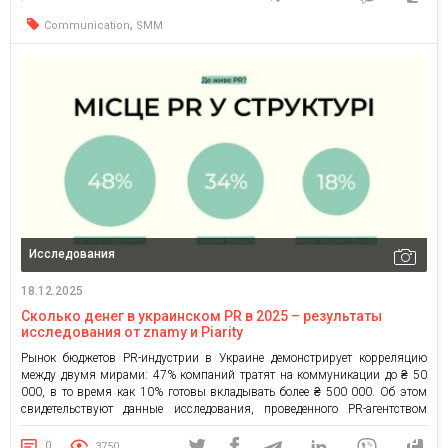
задокументированное сотрудничество с брендами? […]
,
Communication
SMM
Исследования
18.12.2025
Сколько денег в украинском PR в 2025 – результаты
исследования от znamy и Piarity
Рынок бюджетов PR-индустрии в Украине демонстрирует корреляцию
между двумя мирами: 47% компаний тратят на коммуникации до ₴ 50
000, в то время как 10% готовы вкладывать более ₴ 500 000. Об этом
свидетельствуют данные исследования, проведенного PR-агентством
znamy и союзом коммуникационеров PIARITY. В материалах собраны
ключевые выводы из аналитики, партнерами которой выступили A+F
0
3750