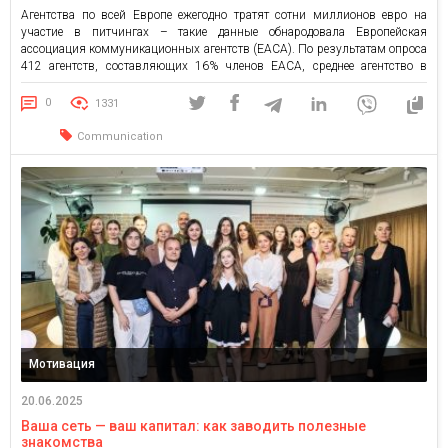
Агентства по всей Европе ежегодно тратят сотни миллионов евро на
участие в питчингах – такие данные обнародовала Европейская
ассоциация коммуникационных агентств (EACA). По результатам опроса
412 агентств, составляющих 16% членов EACA, среднее агентство в
настоящее время тратит 650 937 евро в год только на участие в тендерах
за новых клиентов. Всеукраинская рекламная коалиция, как член […]
0
1331
Communication
Мотивация
20.06.2025
Ваша сеть — ваш капитал: как заводить полезные
знакомства