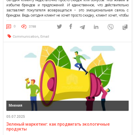
Сегодня клиенту недостаточно просто скидок или бонусов. Мы живем в
избытке брендов и предложений. И единственное, что действительно
заставляет покупателя возвращаться – это эмоциональная связь с
брендом. Ведь сегодня клиент не хочет просто скидку, клиент хочет, чтобы
о нем позаботились. И на этом этапе программа лояльности перестает
быть просто набором условных «бонусов за покупку», а […]
0
3788
,
Communication
Email
Мнения
05.07.2025
Зеленый маркетинг: как продвигать экологичные
продукты