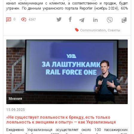
канал коммуникации с клиентом, а соответственно и продаж, будет
утрачен. По данным украинского портала Reporter (ноябрь 2024), 60%
малого бизнеса в Украине используют соцсети как основной канал
коммуникации. В 2025 году это особенно актуально — Инстаграм уже
0
4347
несколько раз […]
,
Communication
Советы
Мнения
15.09.2025
«Не существует лояльности к бренду, есть только
лояльность к эмоциям и опыту» — как Укрзализныця
меняет свою коммуникацию
Ежедневно Укрзализныця осуществляет около 100 пассажирских