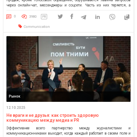
через онлайн-чат, мессенджеры и соцсети. Часть из них теряется, а
клиенты ждут и нервничают, что приводит к снижению лояльности,
оттоку и, что самое печальное, падению доходов. Немного статистики: […]
0
3980
PR
Communication
Рынок
12.10.2025
Не враги и не друзья: как строить здоровую
коммуникацию между медиа и PR
Эффективнее всего партнерство между журналистами и
коммуникационниками выходит, когда каждый работает в своем поле и