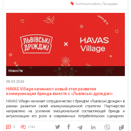
,
Communication
Продажи
Новости
08.03.2026
HAVAS Village начинают новый этап развития
коммуникации бренда вместе с «Львівські дріжджі»
HAVAS Village» начинает сотрудничество с брендом «Львівські дріжджі» в
рамках развития своей коммуникационной стратегии. Партнерство
направлено на усиление эмоциональной составляющей бренда и
актуализацию его роли в современных потребительских сценариях.
Первая совместная кампания стартует уже этой весной. К ее разработке
и воплощению привлечены HAVAS Red (креативная концепция) и
0
1743