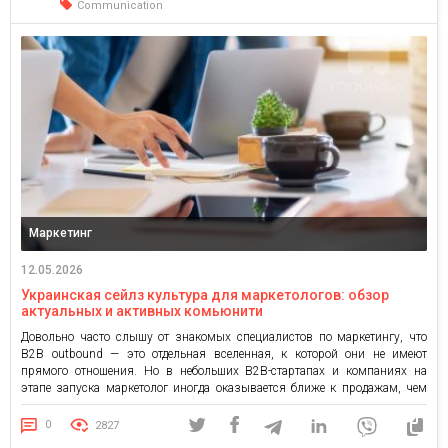
Communication
Маркетинг
12.05.2026
Украинская сейлз культура для маркетологов: обзор
актуальных и активных комьюнити
Довольно часто слышу от знакомых специалистов по маркетингу, что
B2B outbound — это отдельная вселенная, к которой они не имеют
прямого отношения. Но в небольших B2B-стартапах и компаниях на
этапе запуска маркетолог иногда оказывается ближе к продажам, чем
это планировалось. Не потому, что так прописано в его job description, а
из-за обстоятельств: сейлз еще не […]
0
2827