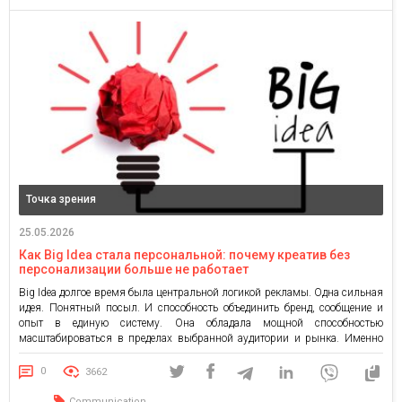
Точка зрения
25.05.2026
Как Big Idea стала персональной: почему креатив без
персонализации больше не работает
Big Idea долгое время была центральной логикой рекламы. Одна сильная
идея. Понятный посыл. И способность объединить бренд, сообщение и
опыт в единую систему. Она обладала мощной способностью
масштабироваться в пределах выбранной аудитории и рынка. Именно
вокруг поиска Big Idea десятилетиями строилась рекламная индустрия.
И именно эта логика сегодня претерпевает изменения. Рынок изменился,
0
3662
фрагментировался, стал алгоритмическим, […]
Communication