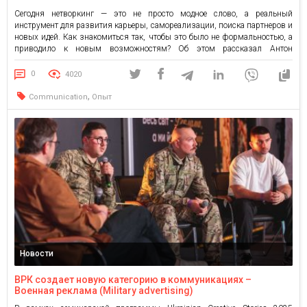
Сегодня нетворкинг — это не просто модное слово, а реальный
инструмент для развития карьеры, самореализации, поиска партнеров и
новых идей. Как знакомиться так, чтобы это было не формальностью, а
приводило к новым возможностям? Об этом рассказал Антон
Ковалишин, Senior PR Manager в Raiffeisen Bank, во время встречи UK
comms club. Антон — настоящий мастер нетворкинга: […]
0
4020
,
Communication
Опыт
Новости
ВРК создает новую категорию в коммуникациях –
Военная реклама (Military advertising)