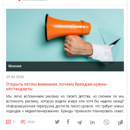
Мнения
29.06.2026
Открыть петлю внимания: почему брендам нужны
нестандарты
Мы легко вспоминаем рекламу из своего детства, но сможем ли мы
вспомнить рекламу, которую видели вчера или хотя бы неделю назад?
Информационная перегрузка достигла такого уровня, что требует новых
подходов к медиапланированию. Бренды привыкли планировать охват,
частоту и медийное давление, но в эпоху избытка контента этого уже
недостаточно. До человека нужно не только достучаться сообщением, […]
0
2626