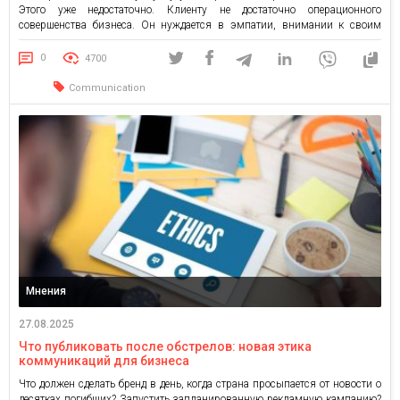
Этого уже недостаточно. Клиенту не достаточно операционного
совершенства бизнеса. Он нуждается в эмпатии, внимании к своим
потребностям, ощущении, что его слышат. И именно поэтому бизнесу
приходится искать тонкий баланс: как совместить стандарты сервиса с
0
4700
[…]
Communication
Мнения
27.08.2025
Что публиковать после обстрелов: новая этика
коммуникаций для бизнеса
Что должен сделать бренд в день, когда страна просыпается от новости о
десятках погибших? Запустить запланированную рекламную кампанию?