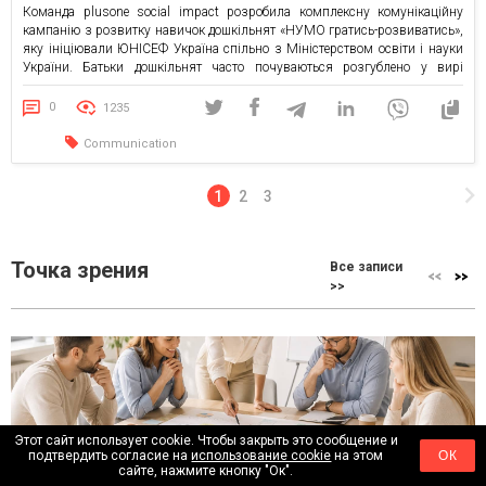
Команда plusone social impact розробила комплексну комунікаційну
кампанію з розвитку навичок дошкільнят «НУМО гратись-розвиватись»,
яку ініціювали ЮНІСЕФ Україна спільно з Міністерством освіти і науки
України. Батьки дошкільнят часто почуваються розгублено у вирі
інформації про соціо-емоційний розвиток дитини. «Чи правильно я
реагую на сльози чи спалахи гніву?», «Як навчити дитину розрізняти
0
1235
емоції та говорити про свої […]
Communication
1
2
3
Точка зрения
Все записи
>>
Этот сайт использует cookie. Чтобы закрыть это сообщение и
подтвердить согласие на
использование cookie
на этом
ОК
«2–3 недели кропотливой работы»: без чего бизнесу нет
сайте, нажмите кнопку "Ок".
смысла проводить стратегическую сессию