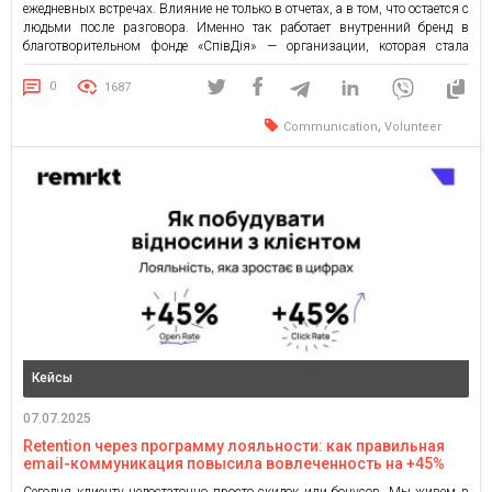
ежедневных встречах. Влияние не только в отчетах, а в том, что остается с
людьми после разговора. Именно так работает внутренний бренд в
благотворительном фонде «СпівДія» — организации, которая стала
примером того, как из волонтерского движения вырастает живая,
ценностная система с собственной культурой, […]
0
1687
,
Communication
Volunteer
Кейсы
07.07.2025
Retention через программу лояльности: как правильная
email-коммуникация повысила вовлеченность на +45%