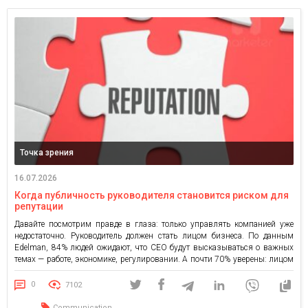
Точка зрения
16.07.2026
Когда публичность руководителя становится риском для
репутации
Давайте посмотрим правде в глаза: только управлять компанией уже
недостаточно. Руководитель должен стать лицом бизнеса. По данным
Edelman, 84% людей ожидают, что CEO будут высказываться о важных
темах — работе, экономике, регулировании. А почти 70% уверены: лицом
компании должно быть первое лицо. Потому руководители ведут LinkedIn,
ходят в подкасты, дают интервью. И это действительно работает. […]
0
7102
Communication