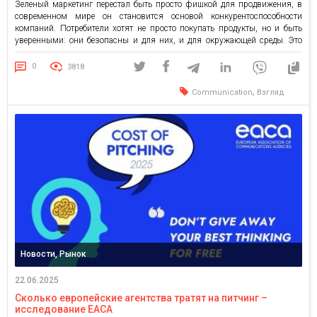
Зеленый маркетинг перестал быть просто фишкой для продвижения, в
современном мире он становится основой конкурентоспособности
компаний. Потребители хотят не просто покупать продукты, но и быть
уверенными: они безопасны и для них, и для окружающей среды. Это
подтверждают данные McKinsey & Company: лояльность покупателей
вырастает на 37% благодаря зеленому маркетингу. Клиенты не просто
0
3818
переживают, но и готовы […]
,
Communication
Взгляд
Новости, Рынок
22.06.2025
Сколько европейские агентства тратят на питчинг –
исследование EACA