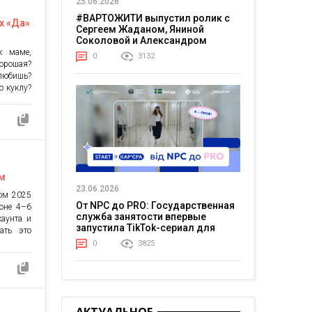
25.06.2026
#ВАРТОЖИТИ выпустил ролик с
х «Да»
Сергеем Жаданом, Яниной
Соколовой и Александром
Тереном о жизни в постоянном
к маме,
0
3132
напряжении
хорошая?
 любишь?
ю куклу?
ленькая
еческом
гии, но
им
23.06.2026
том 2025
От NPC до PRO: Государственная
фоне 4–6
служба занятости впервые
каунта и
запустила TikTok-сериал для
ать это
молодежи
en Viber
0
3825
евратят
дневных
нкциями
ывание
х чатах