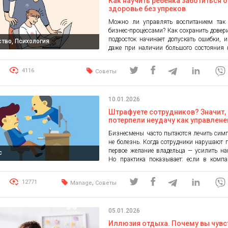
Как научить ребенка заботиться о
здоровье без упреков
Можно ли управлять воспитанием так 
бизнес-процессами? Как сохранить довери
подросток начинает допускать ошибки, 
тво, Психология
даже при наличии большого состояния 
избавлять детей от трудностей? Я убеж
идеи нужно не навязывать, а «продав
4116
Советы
давать деньги только в обмен на р
достижения. Меня часто спрашивают
доношу свои мысли […]
10.01.2026
Штрафуете сотрудников? Значит,
потерпели неудачу как управлене
навести порядок без наказаний
Бизнесмены часто пытаются лечить сим
не болезнь. Когда сотрудники нарушают 
первое желание владельца — усилить на
с
Но практика показывает: если в компа
системы планирования и нормирования,
самые строгие санкции не заставя
,
12771
Manage
Советы
работать без ошибок. Ко мне обратился 
производства полиэтиленовой упак
штатом 25 человек. Ситуация классиче
05.01.2026
малого […]
Иллюзия отдыха. Почему вы чувс