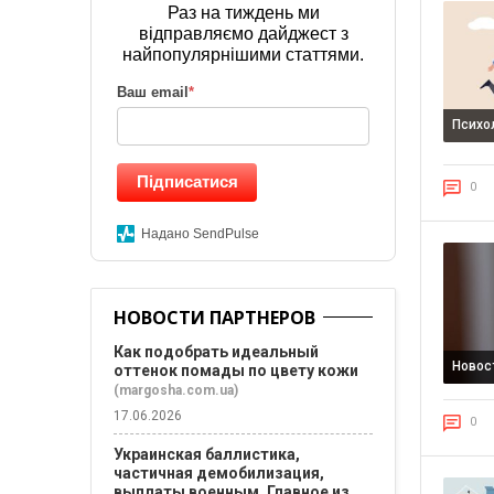
Раз на тиждень ми
відправляємо дайджест з
найпопулярнішими статтями.
Ваш email
*
Психо
Підписатися
0
Надано SendPulse
НОВОСТИ ПАРТНЕРОВ
Как подобрать идеальный
Новос
оттенок помады по цвету кожи
(margosha.com.ua)
17.06.2026
0
Украинская баллистика,
частичная демобилизация,
выплаты военным. Главное из