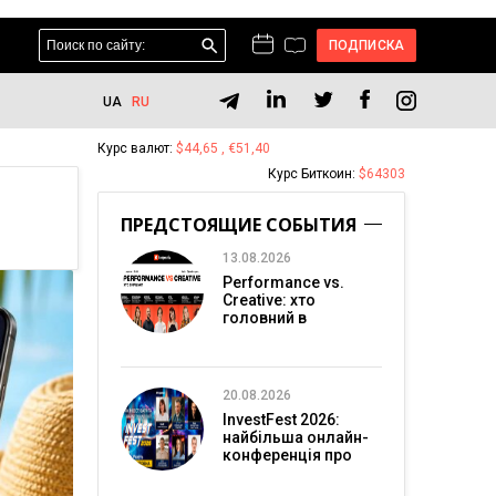
ПОДПИСКА
UA
RU
Курс валют:
$44,65 , €51,40
Курс Биткоин:
$64303
ПРЕДСТОЯЩИЕ СОБЫТИЯ
13.08.2026
Performance vs.
Creative: хто
головний в
перформанс-
маркетингу?
20.08.2026
InvestFest 2026:
найбільша онлайн-
конференція про
інвестиції