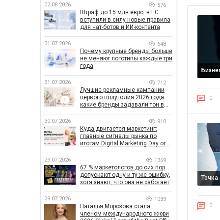
02.08.2026
576
Штраф до 15 млн евро: в ЕС
вступили в силу новые правила
для чат-ботов и ИИ-контента
31.07.2026
648
Почему крупные бренды больше
не меняют логотипы каждые три
года
Бизне
31.07.2026
712
Лучшие рекламные кампании
первого полугодия 2026 года:
0
какие бренды задавали тон в
отрасли
30.07.2026
910
Куда двигается маркетинг:
главные сигналы рынка по
итогам Digital Marketing Day от
GoIT
29.07.2026
1369
67 % маркетологов до сих пор
допускают одну и ту же ошибку,
Точка
хотя знают, что она не работает
29.07.2026
1039
0
Наталья Морозова стала
членом международного жюри