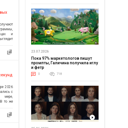
овых
олучают
граммы,
ицах и
глядит
обраны,
и отчеты
23.07.2026
кцию –
Пока 97% маркетологов пишут
 И почти
промпты, Галичина получила иглу
: Растет
и фетр
0
718
секунд
аре 2026
вались с
й мере,
 В то же
которые
ься в
 году до
нил, как