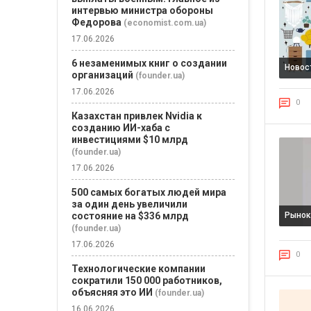
интервью министра обороны
Федорова
(economist.com.ua)
17.06.2026
6 незаменимых книг о создании
Новос
организаций
(founder.ua)
17.06.2026
0
Казахстан привлек Nvidia к
созданию ИИ-хаба с
инвестициями $10 млрд
(founder.ua)
17.06.2026
500 самых богатых людей мира
за один день увеличили
состояние на $336 млрд
Рыно
(founder.ua)
17.06.2026
0
Технологические компании
сократили 150 000 работников,
объясняя это ИИ
(founder.ua)
16.06.2026