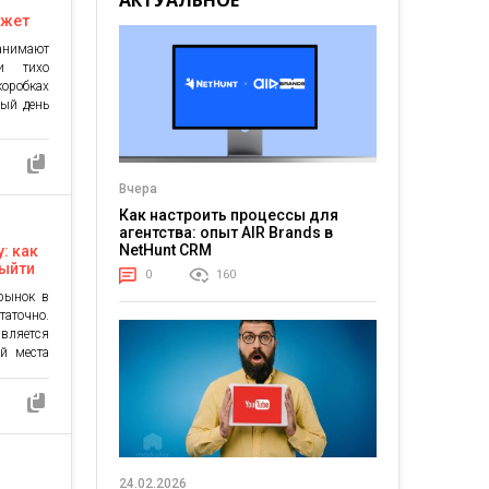
АКТУАЛЬНОЕ
к
джет
анимают
и тихо
коробках
дый день
ствуете
 нужная
воряются
Вчера
Как настроить процессы для
агентства: опыт AIR Brands в
NetHunt CRM
: как
выйти
0
160
рынок в
аточно.
вляется
ей места
я зовут
ации и
 В этой
ического
ендам не
24.02.2026