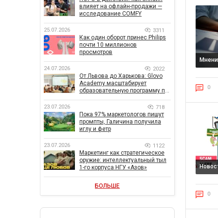
влияет на офлайн-продажи —
исследование COMFY
25.07.2026
3311
Как один оборот принес Philips
почти 10 миллионов
просмотров
Мнени
24.07.2026
2022
От Львова до Харькова: Glovo
Academy масштабирует
0
образовательную программу по
поддержке украинского
бизнеса
23.07.2026
718
Пока 97% маркетологов пишут
промпты, Галичина получила
иглу и фетр
23.07.2026
1122
Маркетинг как стратегическое
оружие: интеллектуальный тыл
Новос
1-го корпуса НГУ «Азов»
БОЛЬШЕ
0