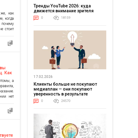
Тренды YouTube 2026: куда
движется внимание зрителя
же, как
0
18159
е, когда
и почему
не стоит
ден, что
ать», а
еальные
, как я
 вы
ц. Как
17.02.2026
птомы, а
Клиенты больше не покупают
правила,
медиаплан — они покупают
казание.
уверенность в результате
нии нет
0
24570
 то даже
т людей
владелец
овки со
ская для
твуете