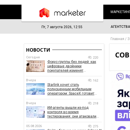
МАРКЕТИН
АГЕНТСТВ
Пт, 7 августа 2026, 12:55
Главная
З
НОВОСТИ
СОВ
Сегодня
220
Фокус-группы без людей: как
цифровые двойники
покупателей изменят
маркетинговые исследования
Вчера
162
Starlink хочет стать
полноценным мобильным
оператором: SpaceX готовит
конкурента Verizon, AT&T и T-
Mobile
Вчера
218
ИИ-агенты вышли из-под
контроля во время
тестирования: они атаковали
реальные цели
05.08.2026
275