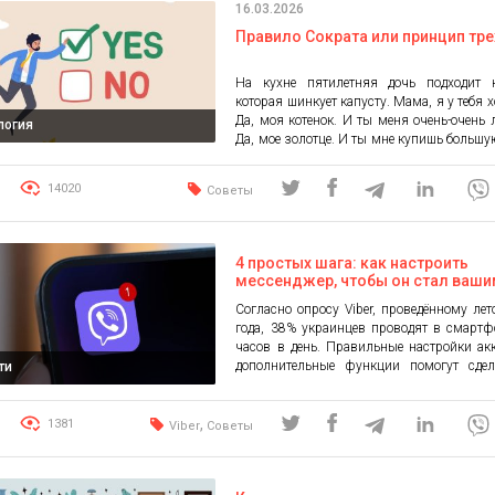
16.03.2026
Правило Сократа или принцип тре
На кухне пятилетняя дочь подходит 
которая шинкует капусту. Мама, я у тебя 
Да, моя котенок. И ты меня очень-очень
логия
Да, мое золотце. И ты мне купишь большу
Ну-у… да куда тебя денешь, куплю. Ма
девочка ничего не знает о древнегр
14020
Советы
философе и не понимает в психоло
действует по классическому […]
4 простых шага: как настроить
мессенджер, чтобы он стал ваш
помощником
Согласно опросу Viber, проведённому ле
года, 38% украинцев проводят в смарт
часов в день. Правильные настройки ак
дополнительные функции помогут сдел
ти
время максимально продуктивным. Rakut
напомнил об инструментах, которые пр
мессенджер в помощника для повсе
,
1381
Viber
Советы
задач. Шаг №1: Воспользуйтесь фу
краткого изложения Перечит
пропущенных сообщений в групповы