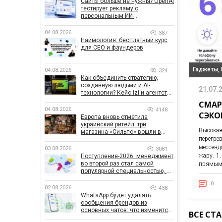
Сайты больше не нужны? OpenAI
тестирует рекламу с
персональным ИИ-
консультантом бренда
04.08.2026
387
Наймология: бесплатный курс
для CEO и фаундеров
Гаджеты,
04.08.2026
324
Как объединить стратегию,
созданную людьми и AI-
21.07.
технологии? Кейс izi и агентства
SHOTS
СМАР
04.08.2026
4148
СЭКО
Европа вновь отметила
украинский ритейл: три
Высокая
магазина «Сильпо» вошли в
перегре
рейтинг лучших супермаркетов
мессенд
03.08.2026
3081
жару. 1
Поступление-2026: менеджмент
во второй раз стал самой
прямыми
популярной специальностью, а
количество заявлений —
0
рекордным за последние 5 лет
02.08.2026
438
WhatsApp будет удалять
сообщения брендов из
основных чатов: что изменится
ВСЕ СТ
для бизнеса