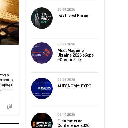
28.08.2026
Lviv Invest Forum
03.09.2026
Meet Magento
Ukraine 2026 збере
eCommerce-
спільноту в Києві
ртфона —
09.09.2026
тройках
 заряд в
AUTONOMY: EXPO
тфон под
06.10.2026
E-commerce
Conference 2026