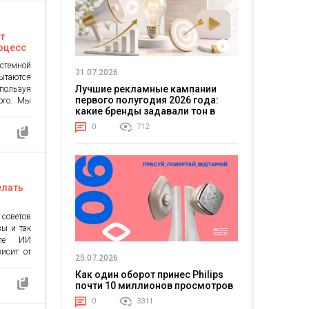
т
роцесс
нты не
истемной
31.07.2026
ытаются
Лучшие рекламные кампании
ользуя
первого полугодия 2026 года:
ого. Мы
какие бренды задавали тон в
 сложен.
отрасли
ток, он
0
712
вратить
номных
ь «руки»
елать
 советов
вы и так
сле ИИ
висит от
25.07.2026
работать
Как один оборот принес Philips
 Claude.
почти 10 миллионов просмотров
kurudza,
орит. Вы
0
3311