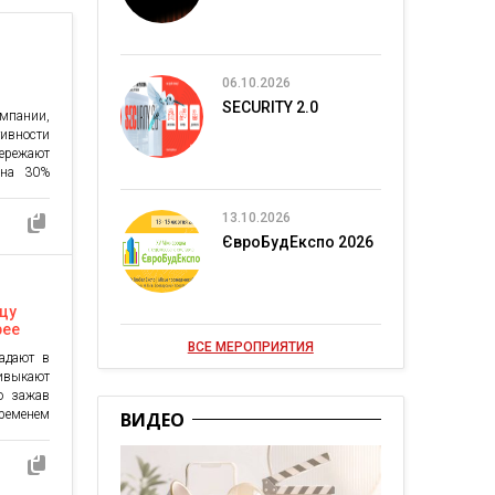
06.10.2026
SECURITY 2.0
пании,
ивности
ережают
 на 30%
истемы
т более
13.10.2026
еческие
ЄвроБудЕкспо 2026
ого, они
альному
шинство
ьцу
рее
ВСЕ МЕРОПРИЯТИЯ
адают в
ивыкают
но зажав
ременем
ВИДЕО
мой. Это
е в себе
 сможете