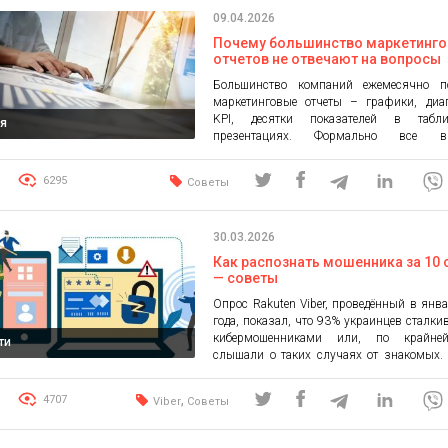
[…]
09.04.2026
Почему большинство маркетинг
отчетов не отвечают на вопросы
бизнеса
Большинство компаний ежемесячно п
маркетинговые отчеты – графики, диа
KPI, десятки показателей в табл
я
презентациях. Формально все вы
правильно: работа проведена, цифры с
динамика показана. Но на практике эт
6295
Советы
часто выполняют лишь одну фун
демонстрируют, что маркетинг работал.
не отвечают на главные вопросы бизнеса
30.03.2026
ли доход? Где компания теряет […]
Как распознать мошенника за 10 
— советы
Опрос Rakuten Viber, проведённый в янв
года, показал, что 93% украинцев сталки
кибермошенниками или, по крайне
ти
слышали о таких случаях от знакомых.
время количество пользователей, 
стремятся лучше разбират
,
4707
Viber
Советы
кибербезопасности, растёт: с 39% в 2025
52% в 2026 году. Rakuten Viber напом
распознать мошенника и […]