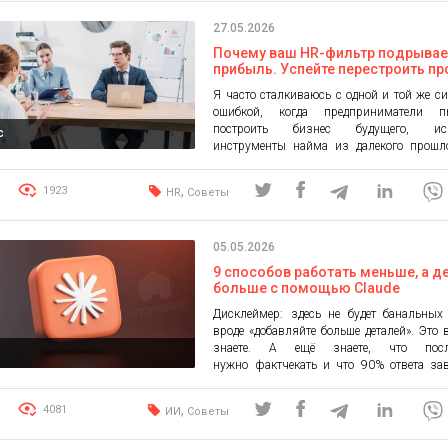
27.05.2026
Почему ваш HR-фильтр подрывае
прибыль. Успейте перестроить п
найма под лидеров, пока конкуре
Я часто сталкиваюсь с одной и той же с
переманили лучших
ошибкой, когда предприниматели п
построить бизнес будущего, исп
с
инструменты найма из далекого прошл
привыкли жаловаться, что рынок труда
Но давайте будем честными: он не жес
,
1923
HR
Советы
просто изменился. Если вы хотите пре
команду исполнителей в авто
руководителей, вам нужно перестать искат
05.05.2026
и начать […]
9 способов работать меньше, а д
больше с помощью Claude
Дисклеймер: здесь не будет банальных
вроде «добавляйте больше деталей». Это 
знаете. А ещё знаете, что по
нужно фактчекать и что 90% ответа за
промпта. Эта статья для тех, кто хочет 
меньше, но успевать больше благодаря
,
4081
ИИ
Советы
Настя Яланская, креативный директор Ku
собрала 9 советов, о которых мало кто гов