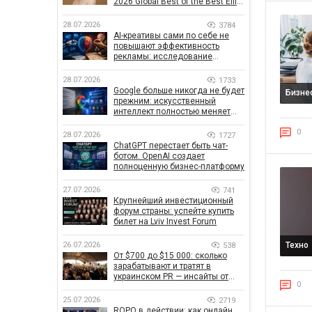
2026 Global Best of the Best Effie
Awards
28.07.2026
3784
AI-креативы сами по себе не
повышают эффективность
рекламы: исследование
показало, что на самом деле
влияет на эффективность
28.07.2026
1733
кампаний
Google больше никогда не будет
Бизне
прежним: искусственный
интеллект полностью меняет
правила поиска
0
28.07.2026
1727
ChatGPT перестает быть чат-
ботом. OpenAI создает
полноценную бизнес-платформу
27.07.2026
741
Крупнейший инвестиционный
форум страны: успейте купить
билет на Lviv Invest Forum
26.07.2026
Техно
538
От $700 до $15 000: сколько
зарабатывают и тратят в
украинском PR — инсайты от
0
znamy и Women Make Money
25.07.2026
2719
ROPO в действии: как онлайн