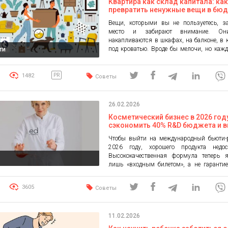
может отнимать […]
Квартира как склад капитала: ка
превратить ненужные вещи в бю
для критических покупок
Вещи, которыми вы не пользуетесь, з
место и забирают внимание. Он
накапливаются в шкафах, на балконе, в 
под кроватью. Вроде бы мелочи, но каж
ти
вы замечаете их краем глаза и чув
усталость от беспорядка. Бывает, что
покупка уже назрела, а деньги будто раст
1482
PR
Советы
в быту. И в то же время дома […]
26.02.2026
Косметический бизнес в 2026 году
сэкономить 40% R&D бюджета и 
на мировой рынок
Чтобы выйти на международный бьюти-
2026 году, хорошего продукта недост
Высококачественная формула теперь я
к
лишь «входным билетом», а не гаранти
среди ведущих брендов мира. Мен
Надежда Дилай, я PhD в фарм
3605
Советы
управляющий партнер ED Cosmetics.
статье я расскажу, как интеграция техн
регламента на этапе R&D позволяет бр
11.02.2026
просто […]