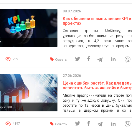
08.07.2026
Как обеспечить выполнение KPI в
проектах
Согласно данным McKinsey, ком
уделяющие особое внимание результат
сотрудников, в 4,2 раза чаще оп
с
конкурентов, демонстрируя в среднем
более высокий рост выручки. С
управления результативностью помогаю
2591
Советы
эффективно оптимизировать челов
ресурсы и достигать бизнес-целей. Кроме т
призваны способствовать профессион
27.06.2026
развитию и росту команд. Однако боль
компаний до сих пор не внедряют их […]
Цена ошибки растёт. Как владел
перестать быть «нянькой» и быст
увеличить доход
Многие предприниматели на старте поп
одну и ту же адскую ловушку. Они пр
работать по 12 часов в день, букваль
 зрения
пальцы в дверном проеме, и со в
начинают считать такое состояние нор
опасная зона комфорта. Но если вы найдёт
4197
Советы
смелость «приоткрыть дверь», вы уже не
забыть другую реальность — […]