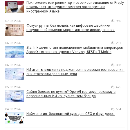
Приложение или репетитор: новое исследование от Preply
показывает, что лучше помогает заговорить на
иностранном языке
07.08.2026
980
Фокус-группы без людей: как цифровые двойники
покупателей изменят маркетинговые исследования
06.08.2026
251
Starlink хочет стать полноценным мобильным оператором:
SpaceX готовит конкурента Verizon, AT&T и T-Mobile
06.08.2026
358
ИИ-агенты вышли из-под контроля во время тестирования:
они атаковали реальные цели
05.08.2026
425
Сайты больше не нужны? OpenAI тестирует рекламу с
персональным ИИ-консультантом бренда
04.08.2026
554
Наймология: бесплатный курс для CEO и фаундеров