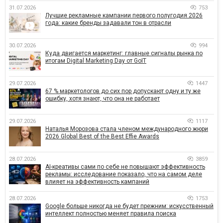
31.07.2026
753
Лучшие рекламные кампании первого полугодия 2026
года: какие бренды задавали тон в отрасли
30.07.2026
994
Куда двигается маркетинг: главные сигналы рынка по
итогам Digital Marketing Day от GoIT
29.07.2026
1447
67 % маркетологов до сих пор допускают одну и ту же
ошибку, хотя знают, что она не работает
29.07.2026
1117
Наталья Морозова стала членом международного жюри
2026 Global Best of the Best Effie Awards
28.07.2026
3859
AI-креативы сами по себе не повышают эффективность
рекламы: исследование показало, что на самом деле
влияет на эффективность кампаний
28.07.2026
1753
Google больше никогда не будет прежним: искусственный
интеллект полностью меняет правила поиска