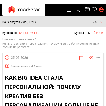
Вс, 9 августа 2026, 12:10
UA
RU
Курс валют:
$44,65 , €51,60
Курс Биткоин:
$64835
Главная
Точка зрения
Как Big Idea стала персональной: почему креатив без персонализации
больше не работает
25.05.2026
0
3700
Время чтения: 4.6 мин.
КАК BIG IDEA СТАЛА
ПЕРСОНАЛЬНОЙ: ПОЧЕМУ
КРЕАТИВ БЕЗ
ПЕРСОНАЛИЗАЦИИ БОЛЬШЕ НЕ