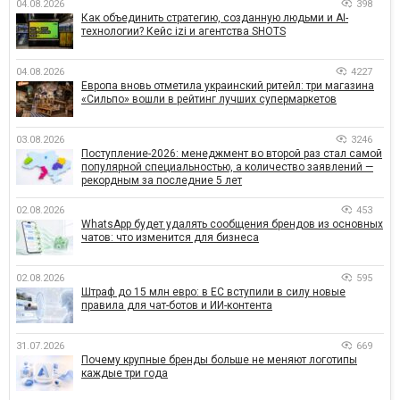
04.08.2026
398
Как объединить стратегию, созданную людьми и AI-
технологии? Кейс izi и агентства SHOTS
04.08.2026
4227
Европа вновь отметила украинский ритейл: три магазина
«Сильпо» вошли в рейтинг лучших супермаркетов
03.08.2026
3246
Поступление-2026: менеджмент во второй раз стал самой
популярной специальностью, а количество заявлений —
рекордным за последние 5 лет
02.08.2026
453
WhatsApp будет удалять сообщения брендов из основных
чатов: что изменится для бизнеса
02.08.2026
595
Штраф до 15 млн евро: в ЕС вступили в силу новые
правила для чат-ботов и ИИ-контента
31.07.2026
669
Почему крупные бренды больше не меняют логотипы
каждые три года