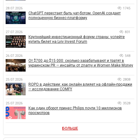
28.07.2026
1745
ChatGPT перестает быть чат-ботом. OpenAI создает
полноценную бизнес-платформу
27.07.2026
831
Крупнейший инвестиционный форум страны: успейте
купить билет на Lviv Invest Forum
26.07.2026
548
От $700 до $15 000: сколько зарабатывают и тратят в
украинском PR — инсайты от znamy и Women Make Money
25.07.2026
2808
ROPO в действии: как онлайн влияет на офлайн-продажи
— исследование COMFY
25.07.2026
3528
Как один оборот принес Philips почти 10 миллионов
просмотров
БОЛЬШЕ