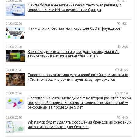
05.08.2026
311
Сайты больше не нужны? OpenAI тестирует рекламу с
персональным ИИ-консультантом бренда
04.08.2026
421
Наймология: бесплатный курс для CEO и фаундеров
04.08.2026
335
Как объединить стратегию, созданную людьми и AI-
технологии? Кейс izi и агентства SHOTS
04.08.2026
4165
Европа вновь отметила украинский ритейл: три магазина
«Сильпо» вошли в рейтинг лучших супермаркетов
03.08.2026
3119
Поступление-2026: менеджмент во второй раз стал самой
популярной специальностью, а количество заявлений —
рекордным за последние 5 лет
02.08.2026
445
WhatsApp будет удалять сообщения брендов из основных
чатов: что изменится для бизнеса