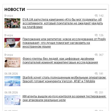
НОВОСТИ
Вчера
142
EVA.UA запустила кампанию «Кто бы мог подумать» об
ассортименте, который покупатели не ожидают увидеть
на платформе
Вчера
126
Приложение или репетитор: новое исследование от Preply
показывает, что лучше помогает заговорить на
иностранном языке
Вчера
367
Фокус-группы без людей: как цифровые двойники
покупателей изменят маркетинговые исследования
06.08.2026
181
Starlink хочет стать полноценным мобильным оператором:
SpaceX готовит конкурента Verizon, AT&T и T-Mobile
06.08.2026
251
ИИ-агенты вышли из-под контроля во время тестирования:
они атаковали реальные цели