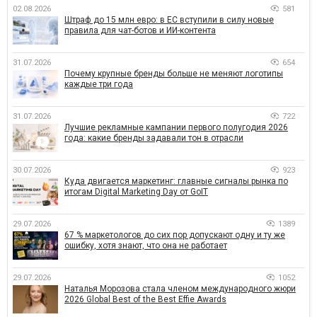
02.08.2026
581
Штраф до 15 млн евро: в ЕС вступили в силу новые
правила для чат-ботов и ИИ-контента
31.07.2026
654
Почему крупные бренды больше не меняют логотипы
каждые три года
31.07.2026
722
Лучшие рекламные кампании первого полугодия 2026
года: какие бренды задавали тон в отрасли
30.07.2026
923
Куда двигается маркетинг: главные сигналы рынка по
итогам Digital Marketing Day от GoIT
29.07.2026
1389
67 % маркетологов до сих пор допускают одну и ту же
ошибку, хотя знают, что она не работает
29.07.2026
1052
Наталья Морозова стала членом международного жюри
2026 Global Best of the Best Effie Awards