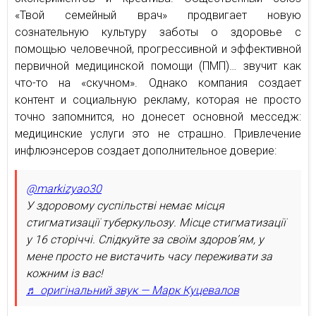
«Твой семейный врач» продвигает новую
сознательную культуру заботы о здоровье с
помощью человечной, прогрессивной и эффективной
первичной медицинской помощи (ПМП)… звучит как
что-то на «скучном». Однако компания создает
контент и социальную рекламу, которая не просто
точно запомнится, но донесет основной месседж:
медицинские услуги это не страшно. Привлечение
инфлюэнсеров создает дополнительное доверие:
@markizyao30
У здоровому суспільстві немає місця
стигматизації туберкульозу. Місце стигматизації
у 16 сторіччі. Слідкуйте за своїм здоров’ям, у
мене просто не вистачить часу переживати за
кожним із вас!
♬ оригінальний звук — Марк Куцевалов