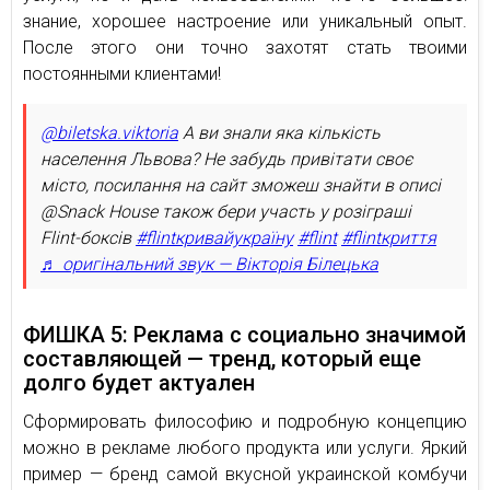
знание, хорошее настроение или уникальный опыт.
После этого они точно захотят стать твоими
постоянными клиентами!
@biletska.viktoria
А ви знали яка кількість
населення Львова? Не забудь привітати своє
місто, посилання на сайт зможеш знайти в описі
@Snack House також бери участь у розіграші
Flint-боксів
#flintкривайукраїну
#flint
#flintкриття
♬ оригінальний звук — Вікторія Білецька
ФИШКА 5: Реклама с социально значимой
составляющей — тренд, который еще
долго будет актуален
Сформировать философию и подробную концепцию
можно в рекламе любого продукта или услуги. Яркий
пример — бренд самой вкусной украинской комбучи