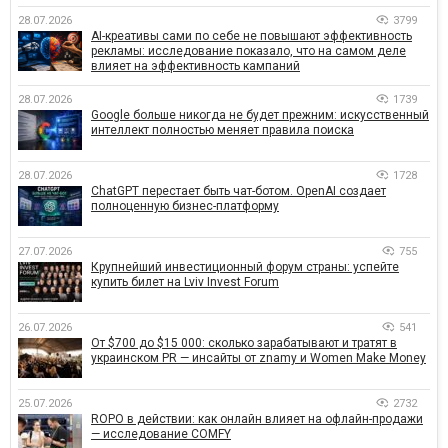
28.07.2026
3799
AI-креативы сами по себе не повышают эффективность
рекламы: исследование показало, что на самом деле
влияет на эффективность кампаний
28.07.2026
1739
Google больше никогда не будет прежним: искусственный
интеллект полностью меняет правила поиска
28.07.2026
1728
ChatGPT перестает быть чат-ботом. OpenAI создает
полноценную бизнес-платформу
27.07.2026
755
Крупнейший инвестиционный форум страны: успейте
купить билет на Lviv Invest Forum
26.07.2026
541
От $700 до $15 000: сколько зарабатывают и тратят в
украинском PR — инсайты от znamy и Women Make Money
25.07.2026
2732
ROPO в действии: как онлайн влияет на офлайн-продажи
— исследование COMFY