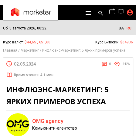
Сб, 8 августа 2026, 00:22
UA
RU
Курс валют:
$44,65 , €51,60
Курс Биткоин:
$64936
Главная
Маркетинг
Инфлюэнс-Маркетинг: 5 ярких примеров успеха
02.05.2024
0
4426
Время чтения: 4.1 мин.
ИНФЛЮЭНС-МАРКЕТИНГ: 5
ЯРКИХ ПРИМЕРОВ УСПЕХА
OMG agency
Комьюнити-агентство