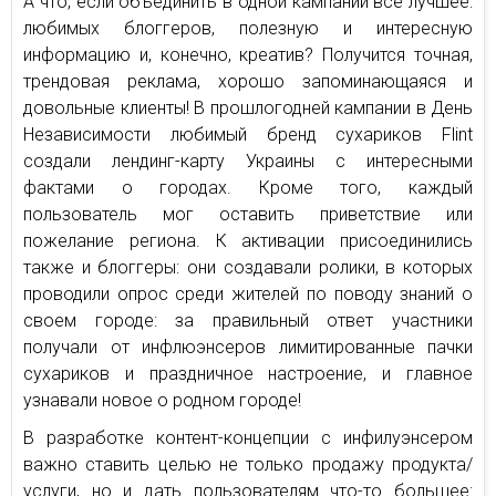
А что, если объединить в одной кампании все лучшее:
любимых блоггеров, полезную и интересную
информацию и, конечно, креатив? Получится точная,
трендовая реклама, хорошо запоминающаяся и
довольные клиенты! В прошлогодней кампании в День
Независимости любимый бренд сухариков Flint
создали лендинг-карту Украины с интересными
фактами о городах. Кроме того, каждый
пользователь мог оставить приветствие или
пожелание региона. К активации присоединились
также и блоггеры: они создавали ролики, в которых
проводили опрос среди жителей по поводу знаний о
своем городе: за правильный ответ участники
получали от инфлюэнсеров лимитированные пачки
сухариков и праздничное настроение, и главное
узнавали новое о родном городе!
В разработке контент-концепции с инфилуэнсером
важно ставить целью не только продажу продукта/
услуги, но и дать пользователям что-то большее: