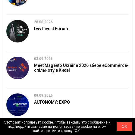
28.08.2026
Lviv Invest Forum
03.09.2026
Meet Magento Ukraine 2026 збере eCommerce-
спільноту в Києві
09.09.2026
AUTONOMY: EXPO
Этот сайт использует cookie. Чтобы закрыть это сообщение и
подтвердить согласие на
использование cookie
на этом
ОК
сайте, нажмите кнопку "Ок".
06.10.2026