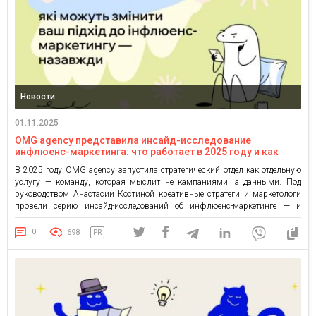
Новости
01.11.2025
OMG agency представила инсайд-исследование
инфлюенс-маркетинга: что работает в 2025 году и как
брендам строить доверие, а не просто охват в 2026 году
В 2025 году OMG agency запустила стратегический отдел как отдельную
услугу — команду, которая мыслит не кампаниями, а данными. Под
руководством Анастасии Костиной креативные стратеги и маркетологи
провели серию инсайд-исследований об инфлюенс-маркетинге — и
собрали результаты в первый открытый отчет (pdf-версию отчета можно
скачать в полном материале на нашем сайте) . Это не просто обзор […]
0
698
PR