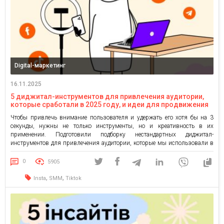
Digital-маркетинг
16.11.2025
5 диджитал-инструментов для привлечения аудитории,
которые сработали в 2025 году, и идеи для продвижения
вашего бренда в 2026 году
Чтобы привлечь внимание пользователя и удержать его хотя бы на 3
секунды, нужны не только инструменты, но и креативность в их
применении. Подготовили подборку нестандартных диджитал-
инструментов для привлечения аудитории, которые мы использовали в
этом году: с примерами, реальными кейсами и даже идеями для вашего
бизнеса от креативных стратегов OMG agency. Уверены, они пригодятся
0
5905
и для […]
,
,
Insta
SMM
Tiktok