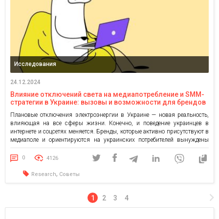
Исследования
24.12.2024
Влияние отключений света на медиапотребление и SMM-
стратегии в Украине: вызовы и возможности для брендов
в новых реалиях
Плановые отключения электроэнергии в Украине — новая реальность,
влияющая на все сферы жизни. Конечно, и поведение украинцев в
интернете и соцсетях меняется. Бренды, которые активно присутствуют в
медиаполе и ориентируются на украинских потребителей вынуждены
адаптировать свои SMM-стратегии, чтобы оставаться эффективными в
условиях такой нестабильности. Для определения, каким образом
0
4126
отсутствие электричества влияет на SMM-показатели (охват, вовлечение
[…]
,
Research
Советы
1
2
3
4