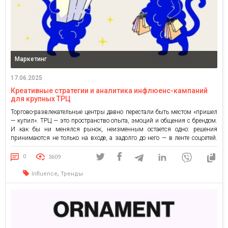
Маркетинг
17.06.2025
Креативные стратегии и аналитика инфлюенс-кампаний
для крупных ТРЦ
Торгово-развлекательные центры давно перестали быть местом «пришел
— купил». ТРЦ — это пространство опыта, эмоций и общения с брендом.
И как бы ни менялся рынок, неизменным остается одно: решения
принимаются не только на входе, а задолго до него — в ленте соцсетей.
Именно поэтому инфлюенс-маркетинг становится необходимым
инструментом для ТРЦ. Не как разовая активность, а […]
0
3609
,
Influence
Тренды