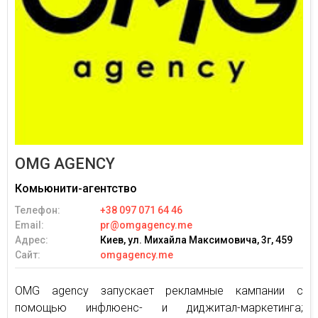
OMG AGENCY
Комьюнити-агентство
Телефон:
+38 097 071 64 46
Email:
pr@omgagency.me
Адрес:
Киев, ул. Михайла Максимовича, 3г, 459
Сайт:
omgagency.me
OMG agency запускает рекламные кампании с
помощью инфлюенс- и диджитал-маркетинга;