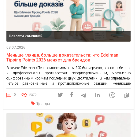
Новости компаний
08.07.2026
Меньше глянца, больше доказательств: что Edelman
Tipping Points 2026 меняет для брендов
В отчете Edelman «Переломные моменты 2026» очерчено, как потребители
и профессионалы противостоят гиперподключенным, чрезмерно
оцифрованным нормам последних двух десятилетий. В нем определены
четыре равнозначные и противоположные реакции, меняющие
коммуникацию бренда, культурное взаимодействие и бизнес-стратегию.
Далее короткий обзор от команды стратегов OMG agency. Edelman
0
2372
Tipping Points 2026 описывает не тренды в привычном смысле, а
Тренды
реакции на […]