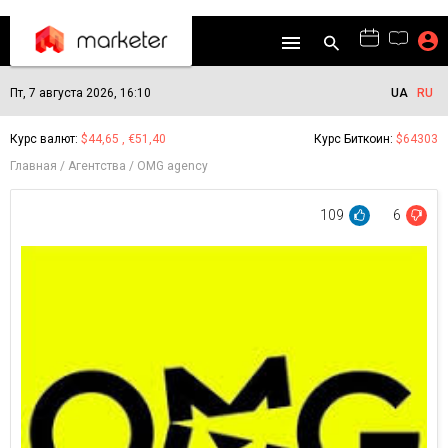
Пт, 7 августа 2026, 16:10
UA
RU
Курс валют:
$44,65 , €51,40
Курс Биткоин:
$64303
Главная
Агентства
OMG agency
109
6