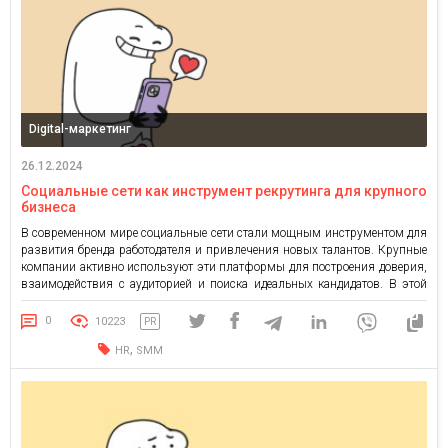
Digital-маркетинг
26.12.2024
Социальные сети как инструмент рекрутинга для крупного
бизнеса
В современном мире социальные сети стали мощным инструментом для
развития бренда работодателя и привлечения новых талантов. Крупные
компании активно используют эти платформы для построения доверия,
взаимодействия с аудиторией и поиска идеальных кандидатов. В этой
статье мы рассмотрим, как социальные сети могут работать в пользу
вашего бизнеса и поделимся примерами успешных кейсов. Почему
0
10223
PR
социальные сети важны […]
,
HR
SMM