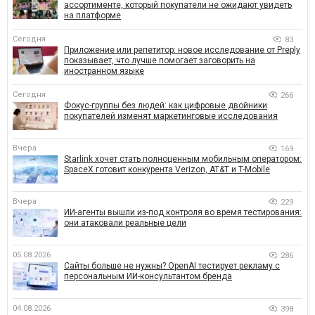
ассортименте, который покупатели не ожидают увидеть
на платформе
Сегодня
83
Приложение или репетитор: новое исследование от Preply
показывает, что лучше помогает заговорить на
иностранном языке
Сегодня
266
Фокус-группы без людей: как цифровые двойники
покупателей изменят маркетинговые исследования
Вчера
169
Starlink хочет стать полноценным мобильным оператором:
SpaceX готовит конкурента Verizon, AT&T и T-Mobile
Вчера
229
ИИ-агенты вышли из-под контроля во время тестирования:
они атаковали реальные цели
05.08.2026
286
Сайты больше не нужны? OpenAI тестирует рекламу с
персональным ИИ-консультантом бренда
04.08.2026
398