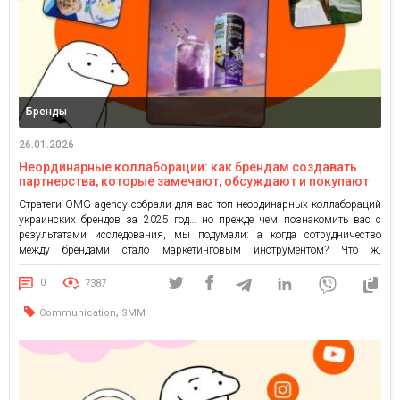
Бренды
26.01.2026
Неординарные коллаборации: как брендам создавать
партнерства, которые замечают, обсуждают и покупают
на примерах украинских брендов
Стратеги OMG agency собрали для вас топ неординарных коллабораций
украинских брендов за 2025 год… но прежде чем познакомить вас с
результатами исследования, мы подумали: а когда сотрудничество
между брендами стало маркетинговым инструментом? Что ж,
коллаборации могут казаться современным изобретением, но на самом
деле они веками способствовали успеху бизнеса. Первое в истории
0
7387
задокументированное сотрудничество с брендами? […]
,
Communication
SMM