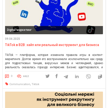
Digital-маркетинг
09.04.2025
TikTok в B2B: хайп или реальный инструмент для бизнеса
TikTok — платформа, которая изменила правила игры в контент-
маркетинге. Долгое время его воспринимали исключительно как среду
для подростковых танцев, вирусных мемов и челленджей, однако
реальность оказалась гораздо интереснее. Бизнес адаптировался, и
сегодня даже B2B-компании экспериментируют с этой площадкой. Но
есть ли у TikTok место для B2B? И если да, то какие KPI определяют
0
4463
эффективность? В […]
,
Communication
Tiktok