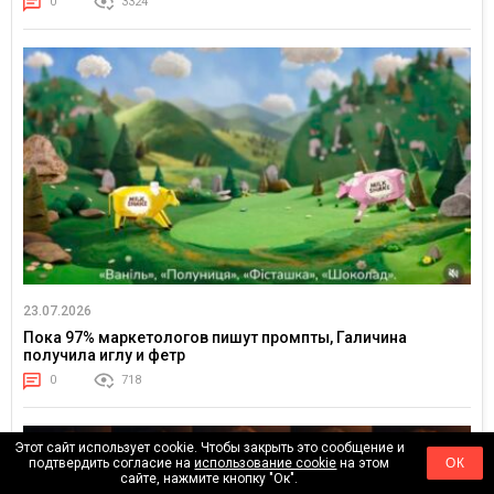
0
3324
23.07.2026
Пока 97% маркетологов пишут промпты, Галичина
получила иглу и фетр
0
718
Этот сайт использует cookie. Чтобы закрыть это сообщение и
подтвердить согласие на
использование cookie
на этом
ОК
сайте, нажмите кнопку "Ок".