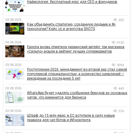
Наймология: бесплатный курс для CEO и фаундеров
04.08.2026
325
Как объединить стратегию, созданную людьми и AI-
технологии? Кейс izi и агентства SHOTS
04.08.2026
4150
Европа вновь отметила украинский ритейл: три магазина
«Сильпо» вошли в рейтинг лучших супермаркетов
03.08.2026
3093
Поступление-2026: менеджмент во второй раз стал самой
популярной специальностью, а количество заявлений —
рекордным за последние 5 лет
02.08.2026
440
WhatsApp будет удалять сообщения брендов из основных
чатов: что изменится для бизнеса
02.08.2026
576
Штраф до 15 млн евро: в ЕС вступили в силу новые
правила для чат-ботов и ИИ-контента