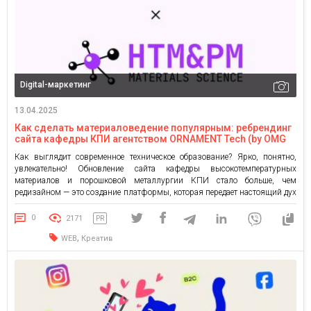
Digital-маркетинг
13.04.2025
Как сделать материаловедение популярным: ребрендинг
сайта кафедры КПИ агентством ORNAMENT Tech (by OMG
agency)
Как выглядит современное техническое образование? Ярко, понятно,
увлекательно! Обновление сайта кафедры высокотемпературных
материалов и порошковой металлургии КПИ стало больше, чем
редизайном — это создание платформы, которая передает настоящий дух
будущего. Место, где сложные науки становятся ближе, а
образовательные возможности — открытыми для каждого студента.
0
2171
PR
Задача Масштабный вызов заключался в создании современного,
,
WEB
Креатив
привлекающего и информативного сайта. […]