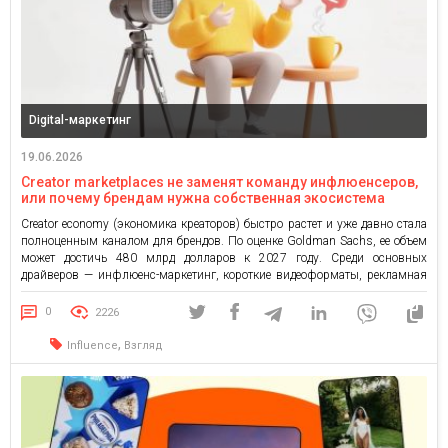
Digital-маркетинг
19.06.2026
Creator marketplaces не заменят команду инфлюенсеров,
или почему брендам нужна собственная экосистема
авторов
Creator economy (экономика креаторов) быстро растет и уже давно стала
полноценным каналом для брендов. По оценке Goldman Sachs, ее объем
может достичь 480 млрд долларов к 2027 году. Среди основных
драйверов — инфлюенс-маркетинг, короткие видеоформаты, рекламная
монетизация и платформы для креаторов. На этом фоне creator
marketplaces (маркетплейсы креаторов) выглядят удобным решением:
0
2226
найти автора, проверить метрики, […]
,
Influence
Взгляд