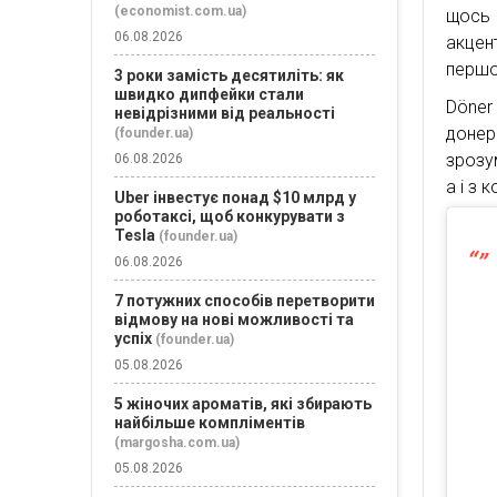
(economist.com.ua)
щось 
06.08.2026
акцен
першо
3 роки замість десятиліть: як
швидко дипфейки стали
Döner
невідрізними від реальності
донер
(founder.ua)
зрозум
06.08.2026
а і з 
Uber інвестує понад $10 млрд у
роботаксі, щоб конкурувати з
Tesla
(founder.ua)
06.08.2026
7 потужних способів перетворити
відмову на нові можливості та
успіх
(founder.ua)
05.08.2026
5 жіночих ароматів, які збирають
найбільше компліментів
(margosha.com.ua)
05.08.2026