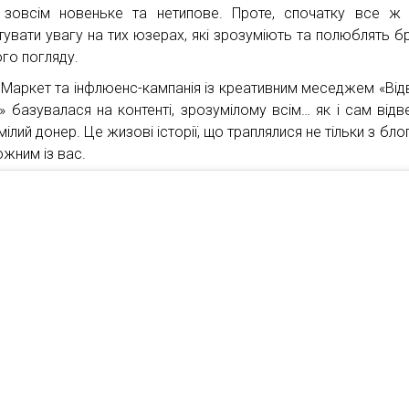
зовсім новеньке та нетипове. Проте, спочатку все ж
тувати увагу на тих юзерах, які зрозуміють та полюблять бр
го погляду.
 Маркет та інфлюенс-кампанія із креативним меседжем «Від
» базувалася на контенті, зрозумілому всім… як і сам відве
ілий донер. Це жизові історії, що траплялися не тільки з бло
кожним із вас.