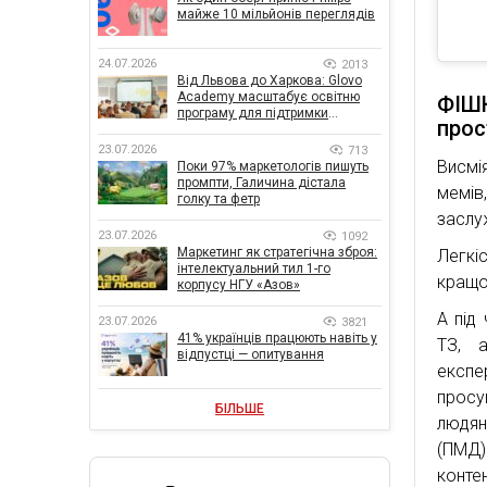
майже 10 мільйонів переглядів
24.07.2026
2013
Від Львова до Харкова: Glovo
Academy масштабує освітню
ФІШК
програму для підтримки
прос
українського бізнесу
23.07.2026
713
Висмі
Поки 97% маркетологів пишуть
промпти, Галичина дістала
мемів
голку та фетр
заслу
23.07.2026
1092
Маркетинг як стратегічна зброя:
Легкі
інтелектуальний тил 1-го
кращо
корпусу НГУ «Азов»
А під
23.07.2026
3821
41% українців працюють навіть у
ТЗ, 
відпустці — опитування
експе
просу
БІЛЬШЕ
людян
(ПМД)
конте