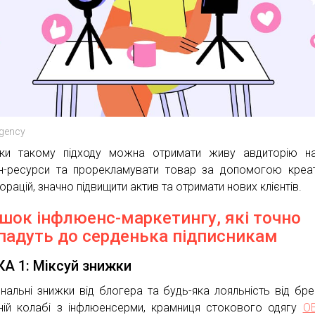
gency
ки такому підходу можна отримати живу авдиторію на
н-ресурси та прорекламувати товар за допомогою креа
рацій, значно підвищити актив та отримати нових клієнтів.
ішок інфлюенс-маркетингу, які точно
падуть до серденька підписникам
А 1: Міксуй знижки
нальні знижки від блогера та будь-яка лояльність від бре
ній колабі з інфлюенсерми, крамниця стокового одягу
O