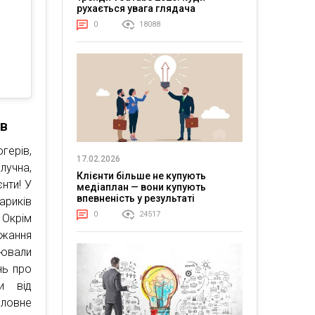
рухається увага глядача
0
18088
ів
герів,
17.02.2026
лучна,
Клієнти більше не купують
нти! У
медіаплан — вони купують
впевненість у результаті
ариків
0
24517
 Окрім
ажання
рювали
нь про
и від
оловне