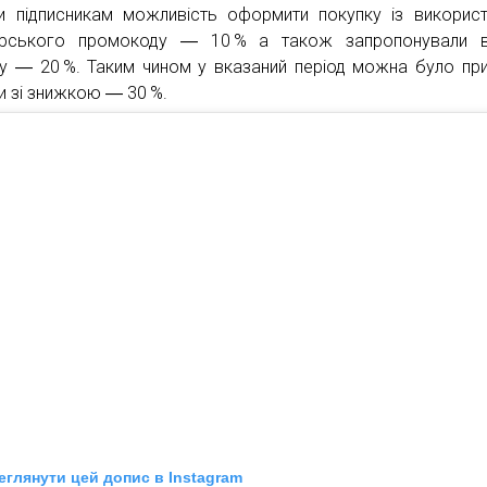
и підписникам можливість оформити покупку із викорис
ерського промокоду ― 10 % а також запропонували в
у ― 20 %. Таким чином у вказаний період можна було пр
и зі знижкою ― 30 %.
еглянути цей допис в Instagram