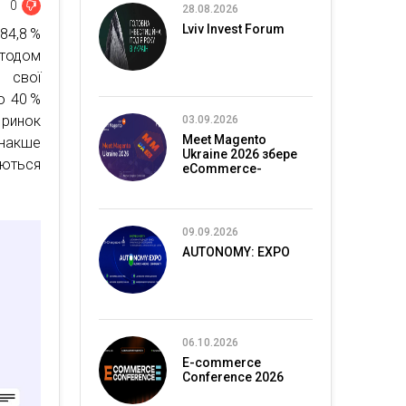
0
28.08.2026
Lviv Invest Forum
84,8 %
тодом
 свої
о 40 %
 ринок
03.09.2026
Meet Magento
інакше
Ukraine 2026 збере
аються
eCommerce-
спільноту в Києві
09.09.2026
AUTONOMY: EXPO
06.10.2026
E-commerce
Conference 2026