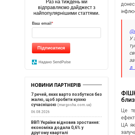
Раз на тиждень ми
донес
відправляємо дайджест з
інфлю
найпопулярнішими статтями.
Ваш email
*
@m
У 
ту
Підписатися
св
за
Надано SendPulse
♬ 
НОВИНИ ПАРТНЕРІВ
ФІШК
7 речей, яких варто позбутися без
близ
жалю, щоб зробити кухню
сучаснішою
(margosha.com.ua)
Це т
06.08.2026
ефект
ВВП України відновив зростання:
ЦА як
економіка додала 0,6% у
залуч
другому кварталі