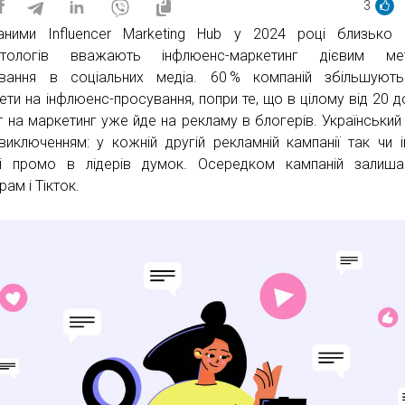
3
ними Influencer Marketing Hub у 2024 році близько 
етологів вважають інфлюенс-маркетинг дієвим ме
вання в соціальних медіа. 60 % компаній збільшують
ти на інфлюенс-просування, попри те, що в цілому від 20 д
т на маркетинг уже йде на рекламу в блогерів. Український
виключенням: у кожній другій рекламній кампанії так чи 
ні промо в лідерів думок. Осередком кампаній залиш
рам і Тікток.