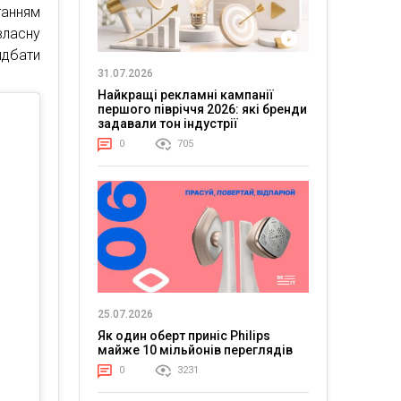
танням
ласну
идбати
31.07.2026
Найкращі рекламні кампанії
першого півріччя 2026: які бренди
задавали тон індустрії
0
705
25.07.2026
Як один оберт приніс Philips
майже 10 мільйонів переглядів
0
3231