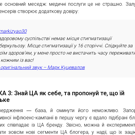
е основний меседж: медичні послуги це не страшно. Зал
енсерів створює додаткову довіру:
arkizyao30
здоровому суспільстві немає місця стигматизації
беркульозу. Місце стигматизації у 16 сторіччі. Слідкуйте за
оїм здоров’ям, у мене просто не вистачить часу переживат
 кожним із вас!
оригінальний звук – Марк Куцевалов
А 3: Знай ЦА як себе, та пропонуй те, що їй
ьке
вердження ― база, й оминути його неможливо. Запо
ивної інфлюенс-кампанії в першу чергу є вдало підібрані бл
их співпадає із ЦА бренду. Звісно, можна й експеримент
ати зовсім нові сегменти ЦА блогера, у надії, що їх заці