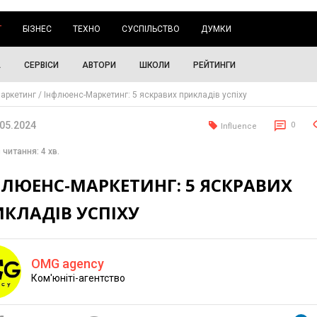
Г
БІЗНЕС
ТЕХНО
СУСПІЛЬСТВО
ДУМКИ
А
СЕРВІСИ
АВТОРИ
ШКОЛИ
РЕЙТИНГИ
аркетинг
Інфлюенс-Маркетинг: 5 яскравих прикладів успіху
.05.2024
0
Influence
 читання: 4 хв.
ФЛЮЕНС-МАРКЕТИНГ: 5 ЯСКРАВИХ
КЛАДІВ УСПІХУ
OMG agency
Ком'юніті-агентство