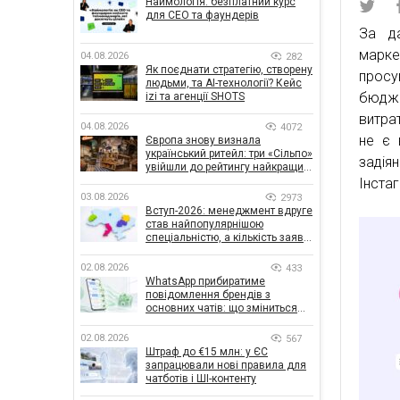
Наймологія: безплатний курс
для CEO та фаундерів
За да
марк
04.08.2026
282
Як поєднати стратегію, створену
просу
людьми, та AI-технології? Кейс
бюдже
izi та агенції SHOTS
витра
04.08.2026
4072
не є 
Європа знову визнала
український ритейл: три «Сільпо»
задія
увійшли до рейтингу найкращих
супермаркетів
Інстаг
03.08.2026
2973
Вступ-2026: менеджмент вдруге
став найпопулярнішою
спеціальністю, а кількість заяв
— рекордна за 5 років
02.08.2026
433
WhatsApp прибиратиме
повідомлення брендів з
основних чатів: що зміниться
для бізнесу
02.08.2026
567
Штраф до €15 млн: у ЄС
запрацювали нові правила для
чатботів і ШІ-контенту