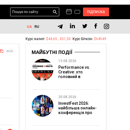
ПІДПИСКА
UA
RU
Курс валют:
$44,65 , €51,50
Курс Біткоїн:
$64549
МАЙБУТНІ ПОДІЇ
4426
13.08.2026
Performance vs.
Creative: хто
головний в
перформанс-
маркетингу?
20.08.2026
InvestFest 2026:
найбільша онлайн-
конференція про
інвестиції