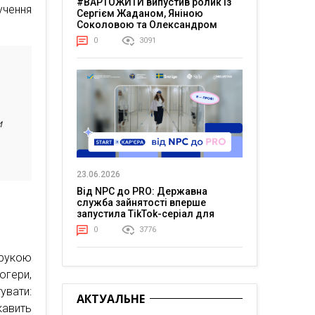
#ВАРТОЖИТИ випустив ролик із
учення
Сергієм Жаданом, Яніною
Соколовою та Олександром
Тереном про життя в постійній
0
3091
напрузі
и
23.06.2026
Від NPC до PRO: Державна
служба зайнятості вперше
запустила TikTok-серіал для
молоді
0
3776
рукою
огери,
увати:
АКТУАЛЬНЕ
кавить