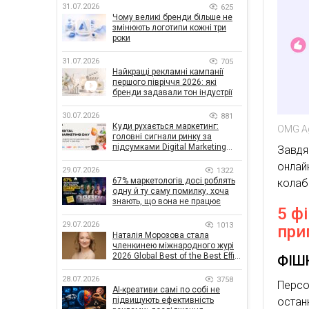
31.07.2026
625
Чому великі бренди більше не
змінюють логотипи кожні три
роки
31.07.2026
705
Найкращі рекламні кампанії
першого півріччя 2026: які
бренди задавали тон індустрії
30.07.2026
881
Куди рухається маркетинг:
OMG A
головні сигнали ринку за
підсумками Digital Marketing
Завдя
Day від GoIT
онлай
29.07.2026
1322
67% маркетологів досі роблять
колабо
одну й ту саму помилку, хоча
знають, що вона не працює
5 ф
29.07.2026
1013
при
Наталія Морозова стала
членкинею міжнародного журі
2026 Global Best of the Best Effie
ФІШК
Awards
28.07.2026
3758
Персо
AI-креативи самі по собі не
підвищують ефективність
остан