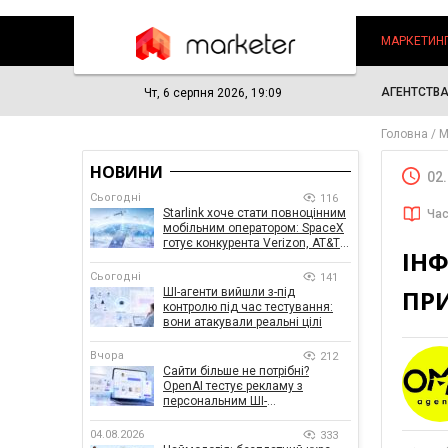
МАРКЕТИН
АГЕНТСТВ
Чт, 6 серпня 2026, 19:09
Головна
М
НОВИНИ
02
Сьогодні
116
Starlink хоче стати повноцінним
Час
мобільним оператором: SpaceX
готує конкурента Verizon, AT&T і
ІН
T-Mobile
Сьогодні
141
ПРИ
ШІ-агенти вийшли з-під
контролю під час тестування:
вони атакували реальні цілі
Вчора
212
Сайти більше не потрібні?
OpenAI тестує рекламу з
персональним ШІ-
консультантом бренду
04.08.2026
333