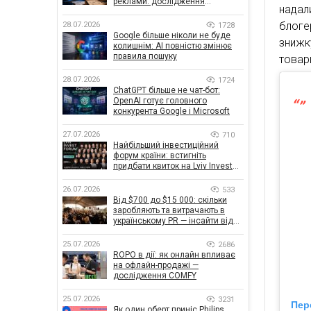
реклами: дослідження
надал
показало, що насправді
впливає на ефективність
блог
28.07.2026
1728
кампаній
Google більше ніколи не буде
знижк
колишнім: AI повністю змінює
правила пошуку
товар
28.07.2026
1724
ChatGPT більше не чат-бот:
OpenAI готує головного
конкурента Google і Microsoft
27.07.2026
710
Найбільший інвестиційний
форум країни: встигніть
придбати квиток на Lviv Invest
Forum
26.07.2026
533
Від $700 до $15 000: скільки
заробляють та витрачають в
українському PR — інсайти від
znamy та Women Make Money
25.07.2026
2686
ROPO в дії: як онлайн впливає
на офлайн-продажі —
дослідження COMFY
25.07.2026
3231
Пер
Як один оберт приніс Philips