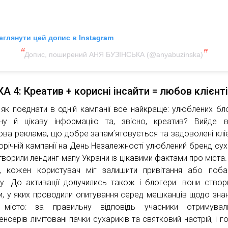
еглянути цей допис в Instagram
Допис, поширений АНЯ БУЗІНСЬКА (@anyabuzinska)
А 4: Креатив + корисні інсайти = любов клієнт
 як поєднати в одній кампанії все найкраще: улюблених бло
ну й цікаву інформацію та, звісно, креатив? Вийде в
ова реклама, що добре запамʼятовується та задоволені кліє
орічній кампанії на День Незалежності улюблений бренд сух
створили лендинг-мапу України із цікавими фактами про міста.
, кожен користувач міг залишити привітання або поб
ну. До активації долучились також і блогери: вони ство
и, у яких проводили опитування серед мешканців щодо зна
 місто: за правильну відповідь учасники отримувал
нсерів лімітовані пачки сухариків та святковий настрій, і г