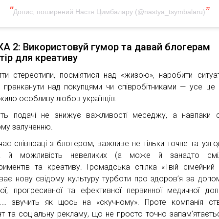
Допис, поширений Настя Цимбалару (@nastya_tsymbalaru)
А 2: Використовуй гумор та давай блогерам
тір для креативу
яти стереотипи, посміятися над «жизою», наробити ситуа
, пранканути над покупцями чи співробітниками — усе це
жило особливу любов українців.
сть подачі не знижує важливості меседжу, а навпаки 
му залученню.
 час співпраці з блогером, важливе не тільки точне та узг
а й можливість невеликих (а може й занадто сміл
риментів та креативу. Громадська спілка «Твій сімейний 
ває нову свідому культуру турботи про здоров’я за доп
ої, прогресивної та ефективної первинної медичної до
.… звучить як щось на «скучному». Проте компанія с
нт та соціальну рекламу, що не просто точно запам’ятаєтьс