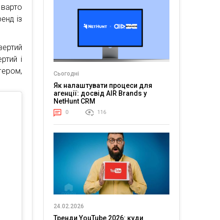
 варто
енд із
вертий
ртий і
гером,
Сьогодні
Як налаштувати процеси для
агенції: досвід AIR Brands у
NetHunt CRM
0
116
24.02.2026
Тренди YouTube 2026: куди