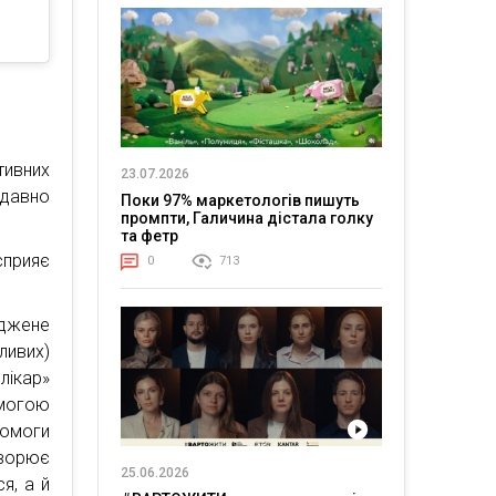
тивних
23.07.2026
 давно
Поки 97% маркетологів пишуть
промпти, Галичина дістала голку
та фетр
сприяє
0
713
оджене
ивих)
лікар»
омогою
помоги
творює
25.06.2026
я, а й