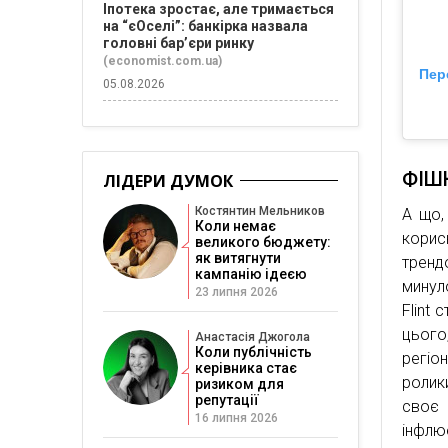
Іпотека зростає, але тримається
на “єОселі”: банкірка назвала
головні бар’єри ринку
(economist.com.ua)
Пер
05.08.2026
ФІШК
ЛІДЕРИ ДУМОК
Костянтин Мельников
А що,
Коли немає
корис
великого бюджету:
як витягнути
тренд
кампанію ідеєю
минул
23 липня 2026
Flint 
цього
Анастасія Джогола
Коли публічність
регіо
керівника стає
ролик
ризиком для
репутації
своє
16 липня 2026
інфлюе