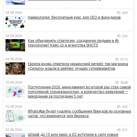
04.08.2026
349
Наймология: бесплатный курс для CEO и фаундеров
04.08.2026
292
Как объединить стратегию, созданную людьми и AI-
технологии? Кейс izi и агентства SHOTS
04.08.2026
4115
Европа вновь отметила украинский ритейл: три магазина
«Сильпо» вошли в рейтинг лучших супермаркетов
03.08.2026
3048
Поступление-2026: менеджмент во второй раз стал самой
популярной специальностью, а количество заявлений —
рекордным за последние 5 лет
02.08.2026
435
WhatsApp будет удалять сообщения брендов из основных
чатов: что изменится для бизнеса
02.08.2026
571
Штраф до 15 млн евро: в ЕС вступили в силу новые