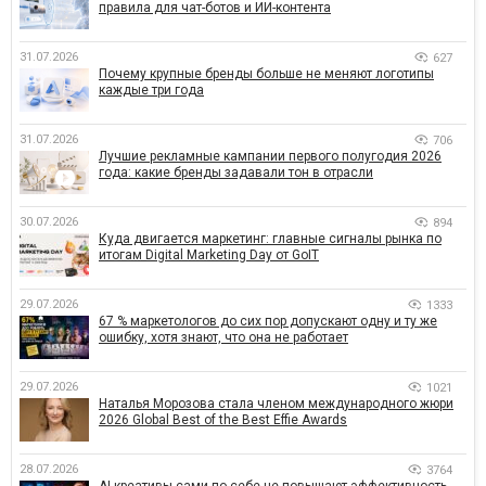
правила для чат-ботов и ИИ-контента
31.07.2026
627
Почему крупные бренды больше не меняют логотипы
каждые три года
31.07.2026
706
Лучшие рекламные кампании первого полугодия 2026
года: какие бренды задавали тон в отрасли
30.07.2026
894
Куда двигается маркетинг: главные сигналы рынка по
итогам Digital Marketing Day от GoIT
29.07.2026
1333
67 % маркетологов до сих пор допускают одну и ту же
ошибку, хотя знают, что она не работает
29.07.2026
1021
Наталья Морозова стала членом международного жюри
2026 Global Best of the Best Effie Awards
28.07.2026
3764