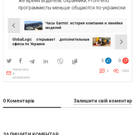
же время водители, охранники, Front-end
программисты меньше общаются по-украински.
Часы Garmin: история компании и линейки
Навигация
моделей
по
GlobalLogic открывает дополнительные
записям
офисы по Украине
3
0
Написать
0
1003
в
редакцию
0
Коментарів
Залишити свій коментар
ЗАЛИШИТИ КОМЕНТАР