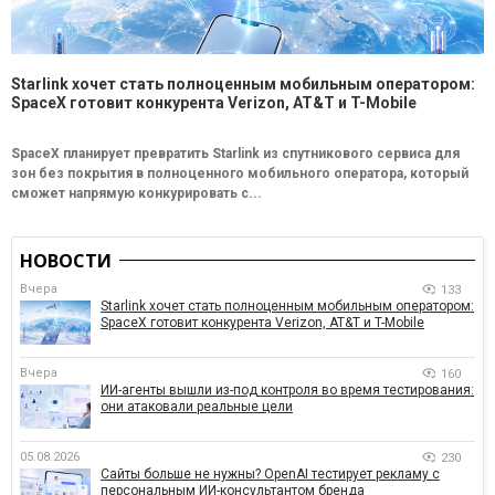
Starlink хочет стать полноценным мобильным оператором:
SpaceX готовит конкурента Verizon, AT&T и T-Mobile
SpaceX планирует превратить Starlink из спутникового сервиса для
зон без покрытия в полноценного мобильного оператора, который
сможет напрямую конкурировать с...
НОВОСТИ
Вчера
133
Starlink хочет стать полноценным мобильным оператором:
SpaceX готовит конкурента Verizon, AT&T и T-Mobile
Вчера
160
ИИ-агенты вышли из-под контроля во время тестирования:
они атаковали реальные цели
05.08.2026
230
Сайты больше не нужны? OpenAI тестирует рекламу с
персональным ИИ-консультантом бренда