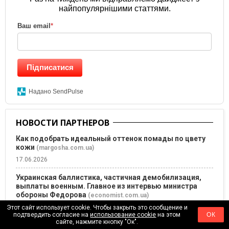
найпопулярнішими статтями.
Ваш email
*
Підписатися
Надано SendPulse
НОВОСТИ ПАРТНЕРОВ
Как подобрать идеальный оттенок помады по цвету
кожи
(margosha.com.ua)
17.06.2026
Украинская баллистика, частичная демобилизация,
выплаты военным. Главное из интервью министра
обороны Федорова
(economist.com.ua)
17.06.2026
Этот сайт использует cookie. Чтобы закрыть это сообщение и
подтвердить согласие на
использование cookie
на этом
ОК
сайте, нажмите кнопку "Ок".
6 незаменимых книг о создании организаций