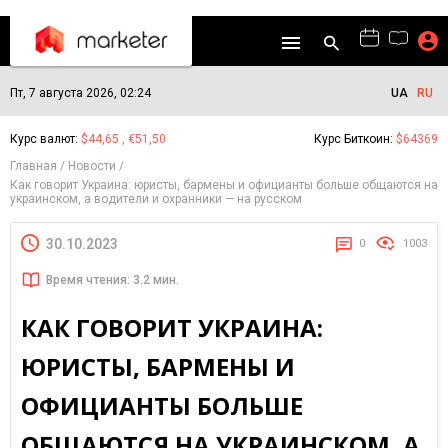
Пт, 7 августа 2026, 02:24
UA
RU
Курс валют:
$44,65 , €51,50
Курс Биткоин:
$64369
Главная
Новости
Как говорит Украина: юристы, бармены и официанты больше общаются на
украинском, а водители и охранники — на русском
30.10.2023
0
1003
Время чтения: 3.2 мин.
КАК ГОВОРИТ УКРАИНА:
ЮРИСТЫ, БАРМЕНЫ И
ОФИЦИАНТЫ БОЛЬШЕ
ОБЩАЮТСЯ НА УКРАИНСКОМ, А