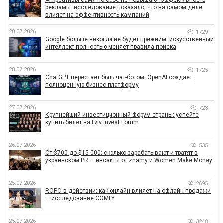
AI-креативы сами по себе не повышают эффективность
рекламы: исследование показало, что на самом деле
влияет на эффективность кампаний
28.07.2026
1729
Google больше никогда не будет прежним: искусственный
интеллект полностью меняет правила поиска
28.07.2026
1725
ChatGPT перестает быть чат-ботом. OpenAI создает
полноценную бизнес-платформу
27.07.2026
723
Крупнейший инвестиционный форум страны: успейте
купить билет на Lviv Invest Forum
26.07.2026
535
От $700 до $15 000: сколько зарабатывают и тратят в
украинском PR — инсайты от znamy и Women Make Money
25.07.2026
2695
ROPO в действии: как онлайн влияет на офлайн-продажи
— исследование COMFY
25.07.2026
3248