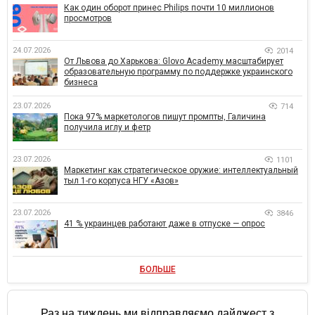
Как один оборот принес Philips почти 10 миллионов
просмотров
24.07.2026
2014
От Львова до Харькова: Glovo Academy масштабирует
образовательную программу по поддержке украинского
бизнеса
23.07.2026
714
Пока 97% маркетологов пишут промпты, Галичина
получила иглу и фетр
23.07.2026
1101
Маркетинг как стратегическое оружие: интеллектуальный
тыл 1-го корпуса НГУ «Азов»
23.07.2026
3846
41 % украинцев работают даже в отпуске — опрос
БОЛЬШЕ
Раз на тиждень ми відправляємо дайджест з