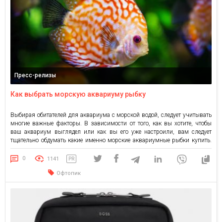
Пресс-релизы
Как выбрать морскую аквариуму рыбку
Выбирая обитателей для аквариума с морской водой, следует учитывать
многие важные факторы. В зависимости от того, как вы хотите, чтобы
ваш аквариум выглядел или как вы его уже настроили, вам следует
тщательно обдумать какие именно морские аквариумные рыбки купить.
Если вы обратили внимание на определенные виды рыб, поинтересуйтесь
условиями их содержания, совместимостью с другими обитателями […]
0
1141
PR
Офтопик