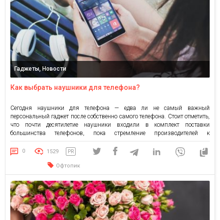
Гаджеты, Новости
Как выбрать наушники для телефона?
Сегодня наушники для телефона — едва ли не самый важный
персональный гаджет после собственно самого телефона. Стоит отметить,
что почти десятилетие наушники входили в комплект поставки
большинства телефонов, пока стремление производителей к
оптимизации затрат не изменило эту тенденцию, хотя подавалось это
под соусом «даем людям возможность самостоятельно выбирать».
0
1529
PR
Следует признать, что в определенной степени это […]
Офтопик