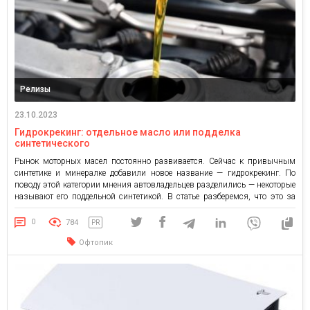
Релизы
23.10.2023
Гидрокрекинг: отдельное масло или подделка
синтетического
Рынок моторных масел постоянно развивается. Сейчас к привычным
синтетике и минералке добавили новое название — гидрокрекинг. По
поводу этой категории мнения автовладельцев разделились — некоторые
называют его поддельной синтетикой. В статье разберемся, что это за
состав. Что такое гидрокрекинг? Вообще так называется технология
очистки, которая гораздо качественнее удаляет примеси и позволяет
0
784
PR
приблизить характеристики минеральных разновидностей […]
Офтопик