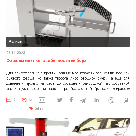
Релизы
26.11.2023
Фаршемешалки: особенности выбора
Для приготовления в промышленных масштабах не только мясного или
рыбного фарша, но также творога либо овощной смеси, а еще для
доведения прочих микстов до состояния однородной пастообразной
массы нужна фаршемешалка https://rozfood.net/ru/p/meat-mixer-paddle-
2/. С ее помощью можно мариновать и солить небольшие (до полкило)
куски мяса. Типы фаршемешалок По виду рабочего органа
0
586
PR
фаршемешалки делятся на лопастные, шнековые, z-образные […]
Офтопик