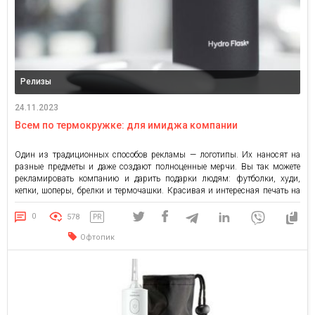
Релизы
24.11.2023
Всем по термокружке: для имиджа компании
Один из традиционных способов рекламы — логотипы. Их наносят на
разные предметы и даже создают полноценные мерчи. Вы так можете
рекламировать компанию и дарить подарки людям: футболки, худи,
кепки, шоперы, брелки и термочашки. Красивая и интересная печать на
термокружках привлечет внимание и сделает компанию более
узнаваемой. Найти такую услугу можно на vip-print.ua. Преимущества
0
578
PR
термочашек Термочашка […]
Офтопик