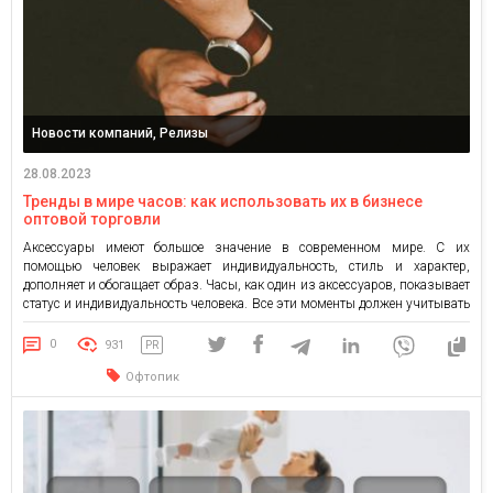
Новости компаний, Релизы
28.08.2023
Тренды в мире часов: как использовать их в бизнесе
оптовой торговли
Аксессуары имеют большое значение в современном мире. С их
помощью человек выражает индивидуальность, стиль и характер,
дополняет и обогащает образ. Часы, как один из аксессуаров, показывает
статус и индивидуальность человека. Все эти моменты должен учитывать
поставщик часов. Важно принимать во внимание модные тенденции.
Ответственный подход поможет избежать убытков, а также
0
931
PR
оптимизировать ассортимент, улучшить отношения с […]
Офтопик