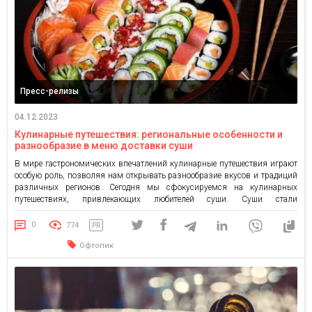
Пресс-релизы
04.12.2023
Кулинарные путешествия: региональные особенности и
разнообразие в меню доставки суши
В мире гастрономических впечатлений кулинарные путешествия играют
особую роль, позволяя нам открывать разнообразие вкусов и традиций
различных регионов. Сегодня мы сфокусируемся на кулинарных
путешествиях, привлекающих любителей суши. Суши стали
неотъемлемой частью мировой кухни, и доставка суши в разных
регионах предоставляет удивительные возможности для погружения в
0
774
PR
разнообразие вкусовых переживаний. Япония – родина суши
Офтопик
Неудивительно, что при […]