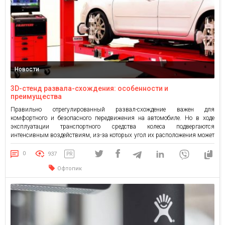
Новости
3D-стенд развала-схождения: особенности и
преимущества
Правильно отрегулированный развал-схождение важен для
комфортного и безопасного передвижения на автомобиле. Но в ходе
эксплуатации транспортного средства колеса подвергаются
интенсивным воздействиям, из-за которых угол их расположения может
измениться. Своевременно выявить отклонения помогает 3D-стенд
развала-схождения. Это современное устройство позволяет создавать
0
937
PR
трехмерные модели колес и видеть, какие регулировки необходимо
Офтопик
выполнить для отличного результата. Когда необходимо проводить
диагностику […]