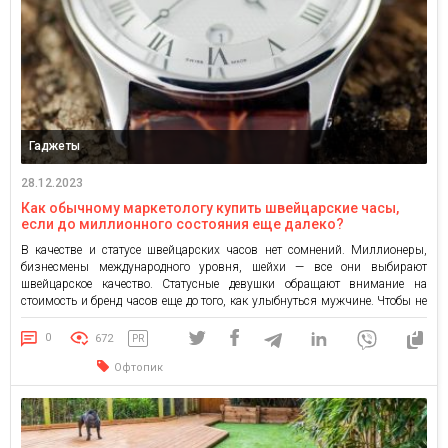
Гаджеты
28.12.2023
Как обычному маркетологу купить швейцарские часы,
если до миллионного состояния еще далеко?
В качестве и статусе швейцарских часов нет сомнений. Миллионеры,
бизнесмены международного уровня, шейхи — все они выбирают
швейцарское качество. Статусные девушки обращают внимание на
стоимость и бренд часов еще до того, как улыбнуться мужчине. Чтобы не
говорили о богатом духовном мире, а в реальности всем правят деньги.
Вас будут встречать по облику и только потом […]
0
672
PR
Офтопик