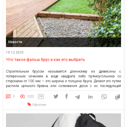
Новости
19.12.2023
Что такое фальш брус и как его выбрать
Строительным брусом называется длинномер из древесины с
поперечным сечением в виде квадрата либо прямоугольника со
сторонами от 100 мм — это ширина и толщина бруса. Делают его путем
распила цельного бревна или склеивания досок с их последующей
обработкой. Это материал с превосходными физико-техническими
характеристиками: прочный, надежный, долговечный и … дорогой. Для
0
1222
PR
отделочных работ часто применяют […]
Офтопик