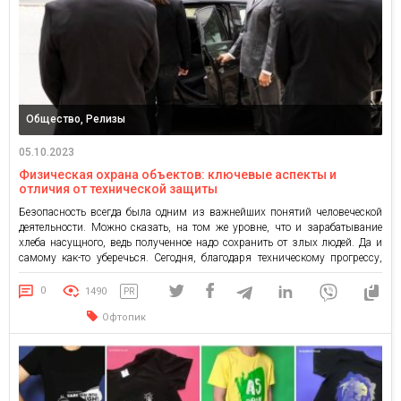
Общество, Релизы
05.10.2023
Физическая охрана объектов: ключевые аспекты и
отличия от технической защиты
Безопасность всегда была одним из важнейших понятий человеческой
деятельности. Можно сказать, на том же уровне, что и зарабатывание
хлеба насущного, ведь полученное надо сохранить от злых людей. Да и
самому как-то уберечься. Сегодня, благодаря техническому прогрессу,
защитные возможности намного выше, чем в прежние времена. Школы
и фабрики, больницы и магазины, частные коттеджи и спортивные залы
0
1490
PR
[…]
Офтопик