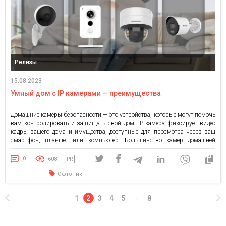
Релизы
15.08.2023
Умный дом с IP камерами — преимущества
Домашние камеры безопасности — это устройства, которые могут помочь
вам контролировать и защищать свой дом. IP камера фиксирует видео
кадры вашего дома и имущества, доступные для просмотра через ваш
смартфон, планшет или компьютер. Большинство камер домашней
безопасности активируются по движению и начинают запись, когда
происходит незапланированная активность. Одна из лучших и наиболее
0
608
PR
очевидных причин инвестировать […]
Офтопик
1
2
3
4
5
8
…