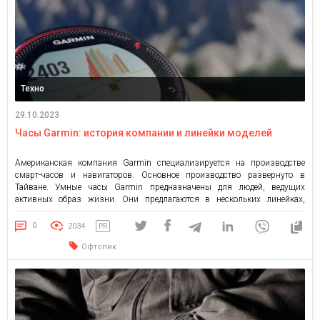
Техно
29.10.2023
Часы Garmin: история компании и линейки моделей
Американская компания Garmin специализируется на производстве
смарт-часов и навигаторов. Основное производство развернуто в
Тайване. Умные часы Garmin предназначены для людей, ведущих
активных образ жизни. Они предлагаются в нескольких линейках,
каждая из которых имеет свои преимущества и назначение. История
компании В конце восьмидесятых годов прошлого столетия Гэри
0
2034
PR
Баррелл (Gary Burrell) и Мин Као (Min Kao), два […]
Офтопик