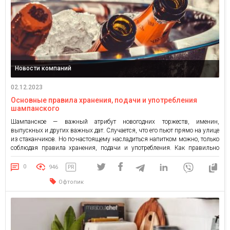
Новости компаний
02.12.2023
Основные правила хранения, подачи и употребления
шампанского
Шампанское — важный атрибут новогодних торжеств, именин,
выпускных и других важных дат. Случается, что его пьют прямо на улице
из стаканчиков. Но по-настоящему насладиться напитком можно, только
соблюдая правила хранения, подачи и употребления. Как правильно
хранить шампанское Лучше всего это делать в погребе или подвале.
Правильные показатели хранения: влажность — не меньше 75 %;
0
946
PR
температура […]
Офтопик