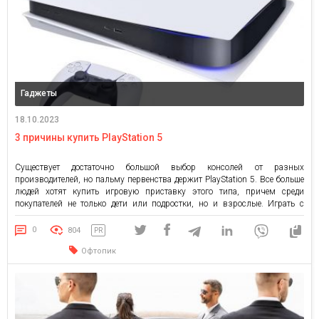
Гаджеты
18.10.2023
3 причины купить PlayStation 5
Существует достаточно большой выбор консолей от разных
производителей, но пальму первенства держит PlayStation 5. Все больше
людей хотят купить игровую приставку этого типа, причем среди
покупателей не только дети или подростки, но и взрослые. Играть с
помощью консоли в разы удобнее, чем делать это с помощью мыши и
клавиатуры. Хотя к игровой станции можно подключить эти
0
804
PR
периферийные […]
Офтопик