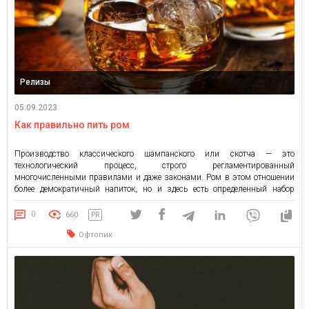
Релизы
05.09.2023
Как правильно пить ром
Производство классического шампанского или скотча — это
технологический процесс, строго регламентированный
многочисленными правилами и даже законами. Ром в этом отношении
более демократичный напиток, но и здесь есть определенный набор
традиций и правил, не допускающий его распитие «с горла», как во
времена пиратов. Любителям употребления алкоголя соло Существует не
0
660
PR
слишком многочисленная, но предубежденная категория ценителей
Офтопик
спиртного, […]