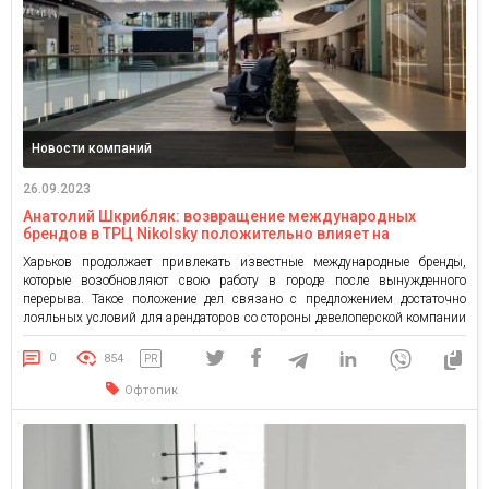
Новости компаний
26.09.2023
Анатолий Шкрибляк: возвращение международных
брендов в ТРЦ Nikolsky положительно влияет на
инвестиционную ценность города
Харьков продолжает привлекать известные международные бренды,
которые возобновляют свою работу в городе после вынужденного
перерыва. Такое положение дел связано с предложением достаточно
лояльных условий для арендаторов со стороны девелоперской компании
Budhouse Group. В марте 2023 года в ТРЦ Nikolsky открылся магазин
немецкого бренда New Yorker, а в апреле — сеть SportLife. В мае в торговом
0
854
PR
[…]
Офтопик