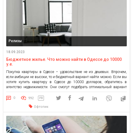
Релизы
18.09.2023
Бюджетное жилье. Что можно найти в Одессе до 10000
у.е.
Покупка квартиры в Одессе – удовольствие не из дешевых. Впрочем,
если амбиции не высоки, то и бюджетный вариант найти можно. Если вы
хотите купить квартиру в Одессе до 10000 долларов, обратитесь в
агентство недвижимости. Они смогут подобрать оптимальный вариант
под индивидуальный запрос, чтобы вы могли как можно быстрее
заселиться в новое жилье. Что можно купить? […]
0
992
PR
Офтопик