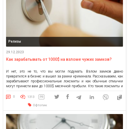
Релизы
29.12.2023
Как зарабатывать от 1000$ на взломе чужих замков?
И нет, это не то, что вы могли подумать. Взлом замков давно
превратился в бизнес и вышел за рамки криминала. Рассказываем, как
зарабатывают профессиональные локсмиты и как обычные отмычки
могут принести вам до 1000$ месячной прибыли. Кто такие локсмиты и
почему они должны быть в каждом городе? В народе таких
предпринимателей называют «медвежатники», их работа — […]
0
1313
PR
Офтопик