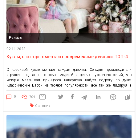
Релизы
02.11.2023
Куклы, о которых мечтают современные девочки: ТОП-4
О красивой кукле мечтает каждая девочка. Сегодня производители
игрушек предлагают столько моделей и целых кукольных серий, что
каждая маленькая принцесса наверняка найдет подругу по душе.
Классические Барби не теряют популярности, все так же лидируя в
продажах по всему миру. Но есть несколько альтернативных серий, о
которых мечтают девочки. Куклы L.O.L. Глазастые малышки, спрятанные
0
704
PR
в волшебный […]
Офтопик