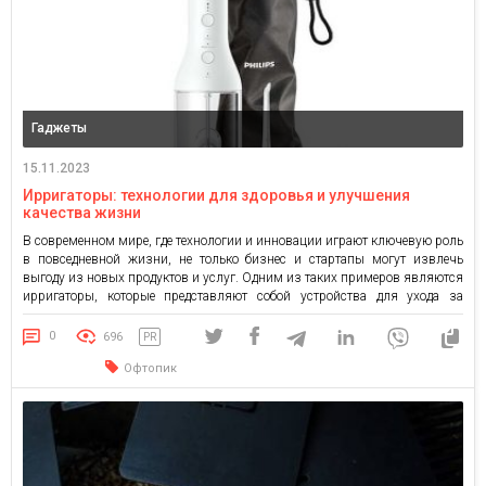
Гаджеты
15.11.2023
Ирригаторы: технологии для здоровья и улучшения
качества жизни
В современном мире, где технологии и инновации играют ключевую роль
в повседневной жизни, не только бизнес и стартапы могут извлечь
выгоду из новых продуктов и услуг. Одним из таких примеров являются
ирригаторы, которые представляют собой устройства для ухода за
полостью рта. Они стали незаменимыми помощниками в обеспечении
здоровья зубов и десен. Преимущества использования Использование
0
696
PR
ирригаторов […]
Офтопик