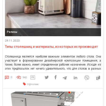
Релизы
29.11.2023
Типы столешниц и материалы, из которых их производят
Столешница является наиболее важным элементом любого стола. Она
участвует в формировании дизайнерской композиции помещения, а
также, более важно, имеет определенное рабочее назначение. Исходя из
этих предпосылок нет ничего удивительного, что для столов в разных
комнатах эта деталь будет разнообразной, причем отличаться одна от
другой иногда довольно существенно. К примеру, столешница для кухни
0
940
PR
окажется не такой, […]
Офтопик