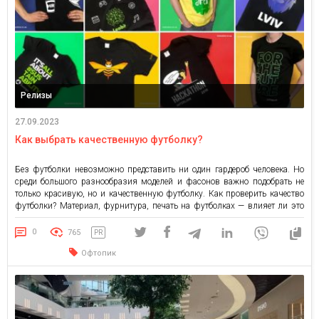
Релизы
27.09.2023
Как выбрать качественную футболку?
Без футболки невозможно представить ни один гардероб человека. Но
среди большого разнообразия моделей и фасонов важно подобрать не
только красивую, но и качественную футболку. Как проверить качество
футболки? Материал, фурнитура, печать на футболках — влияет ли это
на качество изделия? Первое, на что стоит обращать внимание —
материал. Так как футболка соприкасается с телом, материал […]
0
765
PR
Офтопик