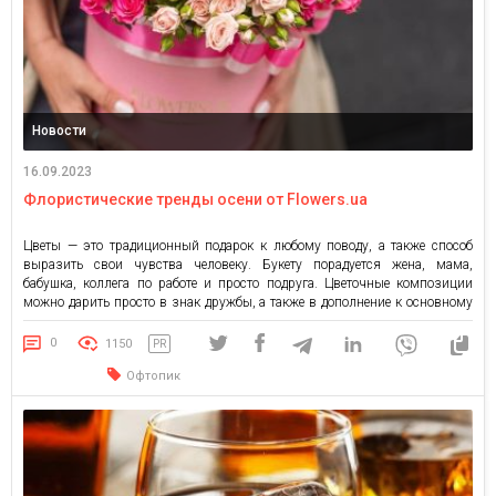
Новости
16.09.2023
Флористические тренды осени от Flowers.ua
Цветы — это традиционный подарок к любому поводу, а также способ
выразить свои чувства человеку. Букету порадуется жена, мама,
бабушка, коллега по работе и просто подруга. Цветочные композиции
можно дарить просто в знак дружбы, а также в дополнение к основному
презенту на день рождения. Чаще мужчины дарят женщинам розы. Вне
всяких сомнений — эти цветы […]
0
1150
PR
Офтопик