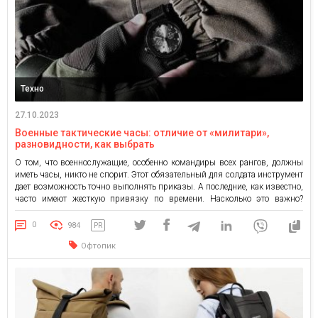
Техно
27.10.2023
Военные тактические часы: отличие от «милитари»,
разновидности, как выбрать
О том, что военнослужащие, особенно командиры всех рангов, должны
иметь часы, никто не спорит. Этот обязательный для солдата инструмент
дает возможность точно выполнять приказы. А последние, как известно,
часто имеют жесткую привязку по времени. Насколько это важно?
Хорошим ответом на данный вопрос является австралийский фильм
«Галлиполи» (1981). Пехотный батальон погиб в полном составе только
0
984
PR
из-за […]
Офтопик