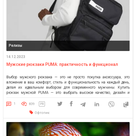
Релизы
14.12.2023
Мужские рюкзаки PUMA: практичность и функционал
Выбор мужского рюкзака — это не просто покупка аксессуара, это
вложение в ваш комфорт, стиль и функциональность на каждый день,
делая их идеальным выбором для современного мужчины. Купить
рюкзак мужской PUMA — это выбрать высокое качество, дизайн и
практичность. Разнообразие моделей и их особенности Немецкий бренд
предлагает широкий ассортимент мужских рюкзаков, среди которых
1
839
PR
каждый найдет […]
Офтопик