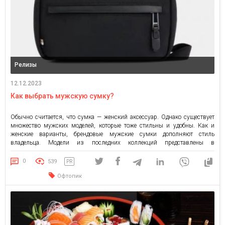
Релизы
12.12.2023
Как выбрать мужскую сумку?
Обычно считается, что сумка — женский аксессуар. Однако существует
множество мужских моделей, которые тоже стильны и удобны. Как и
женские варианты, брендовые мужские сумки дополняют стиль
владельца. Модели из последних коллекций представлены в
ассортименте интернет-магазина Invogue. Определяемся с типом изделия
Современные производители предлагают разные типы. Среди наиболее
0
539
PR
популярных вариантов: клатчи; папки; портфели; дипломаты; тоуты;
Офтопик
саквояжи; […]