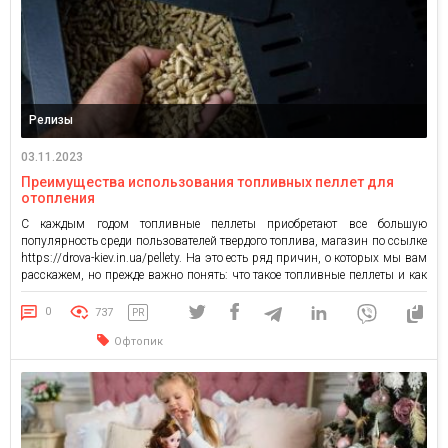
Релизы
03.11.2023
Преимущества использования топливных пеллет для
отопления
С каждым годом топливные пеллеты приобретают все большую
популярность среди пользователей твердого топлива, магазин по ссылке
https://drova-kiev.in.ua/pellety. На это есть ряд причин, о которых мы вам
расскажем, но прежде важно понять: что такое топливные пеллеты и как
они изготавливаются. Топливные пеллеты – что это? Топливные пеллеты
– это гранулы для отопления, изготовленные из древесины или […]
0
737
PR
Офтопик