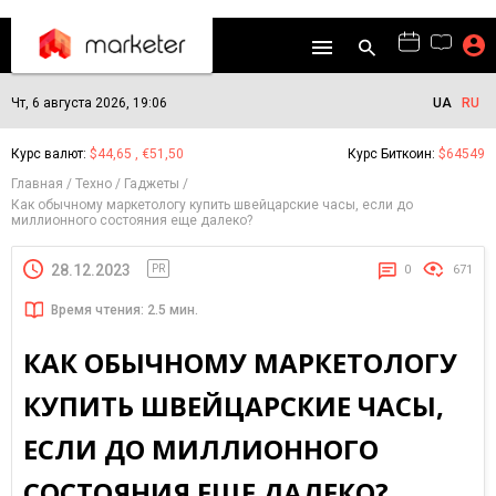
Чт, 6 августа 2026, 19:06
UA
RU
Курс валют:
$44,65 , €51,50
Курс Биткоин:
$64549
Главная
Техно
Гаджеты
Как обычному маркетологу купить швейцарские часы, если до
миллионного состояния еще далеко?
28.12.2023
PR
0
671
Время чтения: 2.5 мин.
КАК ОБЫЧНОМУ МАРКЕТОЛОГУ
КУПИТЬ ШВЕЙЦАРСКИЕ ЧАСЫ,
ЕСЛИ ДО МИЛЛИОННОГО
СОСТОЯНИЯ ЕЩЕ ДАЛЕКО?