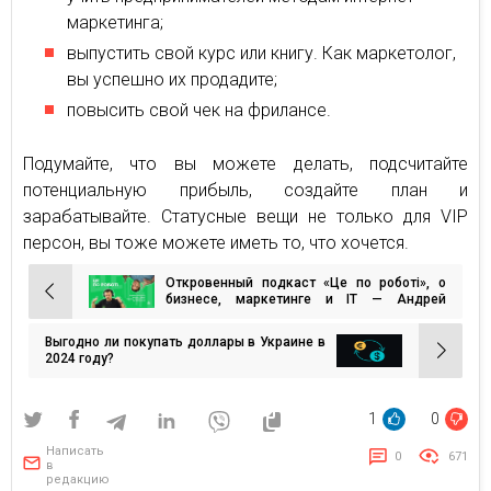
маркетинга;
выпустить свой курс или книгу. Как маркетолог,
вы успешно их продадите;
повысить свой чек на фрилансе.
Подумайте, что вы можете делать, подсчитайте
потенциальную прибыль, создайте план и
зарабатывайте. Статусные вещи не только для VIP
персон, вы тоже можете иметь то, что хочется.
Откровенный подкаст «Це по роботі», о
Навигация
бизнесе, маркетинге и ІТ — Андрей
Чумаченко, Netpeak
по
Выгодно ли покупать доллары в Украине в
записям
2024 году?
1
0
Написать
0
671
в
редакцию