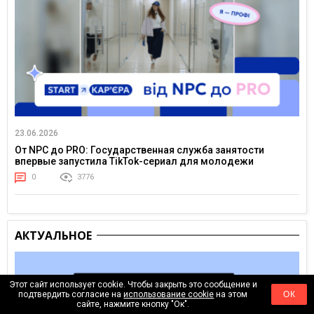
23.06.2026
От NPC до PRO: Государственная служба занятости
впервые запустила TikTok-сериал для молодежи
0
3776
АКТУАЛЬНОЕ
Этот сайт использует cookie. Чтобы закрыть это сообщение и
подтвердить согласие на
использование cookie
на этом
ОК
сайте, нажмите кнопку "Ок".