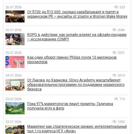
26.07.2026
533
От $700 до $15 000: сколько зарабатывают и тратят в
украинском PR — инсайты от znamy и Women Make Money
25.07.2026
2686
ROPO в действии: как онлайн влияет на офлайн-продажи
— исследование COMFY
25.07.2026
3231
Как один оборот принес Philips почти 10 миллионов
просмотров
24.07.2026
2013
От Львова до Харькова: Glovo Academy масштабирует
образовательную программу по поддержке украинского
бизнеса
23.07.2026
713
Пока 97% маркетологов пишут промпты, Галичина
получила иглу и фетр
23.07.2026
1092
Маркетинг как стратегическое оружие: интеллектуальный
тыл 1-го корпуса НГУ «Азов»