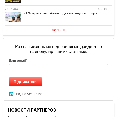
23.07.2026
3821
41 % украинцев работают даже в отпуске — опрос
БОЛЬШЕ
Раз на тиждень ми відправляємо дайджест з
найпопулярнішими статтями.
Ваш email
*
Підписатися
Надано SendPulse
НОВОСТИ ПАРТНЕРОВ