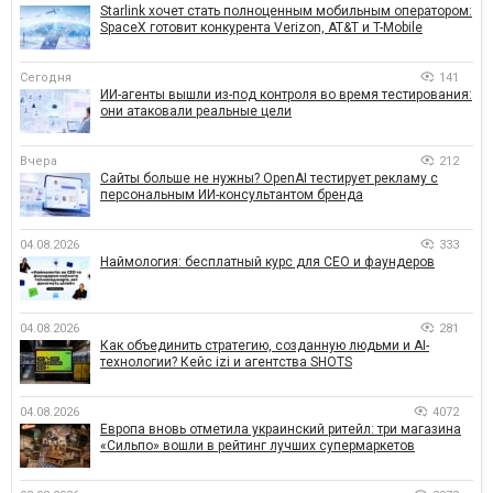
Starlink хочет стать полноценным мобильным оператором:
SpaceX готовит конкурента Verizon, AT&T и T-Mobile
Сегодня
141
ИИ-агенты вышли из-под контроля во время тестирования:
они атаковали реальные цели
Вчера
212
Сайты больше не нужны? OpenAI тестирует рекламу с
персональным ИИ-консультантом бренда
04.08.2026
333
Наймология: бесплатный курс для CEO и фаундеров
04.08.2026
281
Как объединить стратегию, созданную людьми и AI-
технологии? Кейс izi и агентства SHOTS
04.08.2026
4072
Европа вновь отметила украинский ритейл: три магазина
«Сильпо» вошли в рейтинг лучших супермаркетов