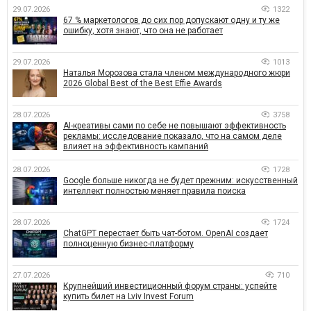
29.07.2026
1322
67 % маркетологов до сих пор допускают одну и ту же
ошибку, хотя знают, что она не работает
29.07.2026
1013
Наталья Морозова стала членом международного жюри
2026 Global Best of the Best Effie Awards
28.07.2026
3758
AI-креативы сами по себе не повышают эффективность
рекламы: исследование показало, что на самом деле
влияет на эффективность кампаний
28.07.2026
1728
Google больше никогда не будет прежним: искусственный
интеллект полностью меняет правила поиска
28.07.2026
1724
ChatGPT перестает быть чат-ботом. OpenAI создает
полноценную бизнес-платформу
27.07.2026
710
Крупнейший инвестиционный форум страны: успейте
купить билет на Lviv Invest Forum