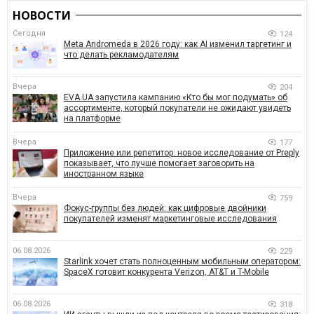
НОВОСТИ
Сегодня
124
Meta Andromeda в 2026 году: как AI изменил таргетинг и
что делать рекламодателям
Вчера
204
EVA.UA запустила кампанию «Кто бы мог подумать» об
ассортименте, который покупатели не ожидают увидеть
на платформе
Вчера
177
Приложение или репетитор: новое исследование от Preply
показывает, что лучше помогает заговорить на
иностранном языке
Вчера
759
Фокус-группы без людей: как цифровые двойники
покупателей изменят маркетинговые исследования
06.08.2026
229
Starlink хочет стать полноценным мобильным оператором:
SpaceX готовит конкурента Verizon, AT&T и T-Mobile
06.08.2026
318