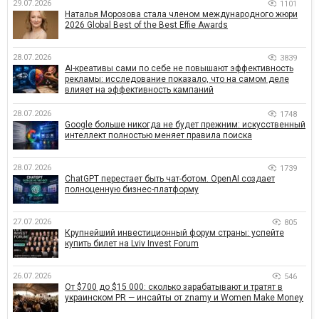
29.07.2026
1101
Наталья Морозова стала членом международного жюри
2026 Global Best of the Best Effie Awards
28.07.2026
3839
AI-креативы сами по себе не повышают эффективность
рекламы: исследование показало, что на самом деле
влияет на эффективность кампаний
28.07.2026
1748
Google больше никогда не будет прежним: искусственный
интеллект полностью меняет правила поиска
28.07.2026
1739
ChatGPT перестает быть чат-ботом. OpenAI создает
полноценную бизнес-платформу
27.07.2026
805
Крупнейший инвестиционный форум страны: успейте
купить билет на Lviv Invest Forum
26.07.2026
546
От $700 до $15 000: сколько зарабатывают и тратят в
украинском PR — инсайты от znamy и Women Make Money