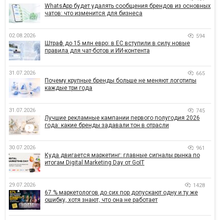
WhatsApp будет удалять сообщения брендов из основных
чатов: что изменится для бизнеса
02.08.2026
594
Штраф до 15 млн евро: в ЕС вступили в силу новые
правила для чат-ботов и ИИ-контента
31.07.2026
665
Почему крупные бренды больше не меняют логотипы
каждые три года
31.07.2026
745
Лучшие рекламные кампании первого полугодия 2026
года: какие бренды задавали тон в отрасли
30.07.2026
961
Куда двигается маркетинг: главные сигналы рынка по
итогам Digital Marketing Day от GoIT
29.07.2026
1428
67 % маркетологов до сих пор допускают одну и ту же
ошибку, хотя знают, что она не работает