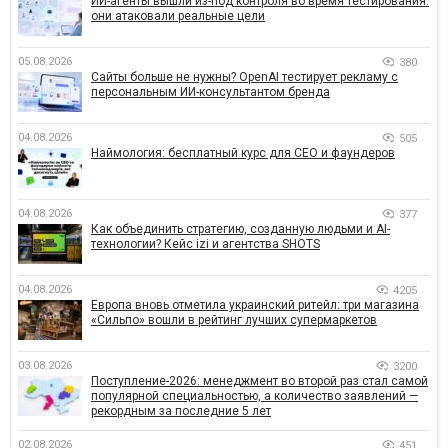
ИИ-агенты вышли из-под контроля во время тестирования:
они атаковали реальные цели
05.08.2026
380
Сайты больше не нужны? OpenAI тестирует рекламу с
персональным ИИ-консультантом бренда
04.08.2026
505
Наймология: бесплатный курс для CEO и фаундеров
04.08.2026
377
Как объединить стратегию, созданную людьми и AI-
технологии? Кейс izi и агентства SHOTS
04.08.2026
4205
Европа вновь отметила украинский ритейл: три магазина
«Сильпо» вошли в рейтинг лучших супермаркетов
03.08.2026
3200
Поступление-2026: менеджмент во второй раз стал самой
популярной специальностью, а количество заявлений —
рекордным за последние 5 лет
02.08.2026
451