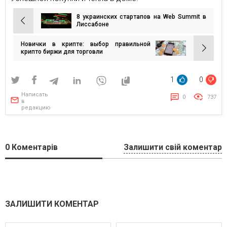
8 украинских стартапов на Web Summit в
Навигация
Лиссабоне
по
Новички в крипте: выбор правильной
записям
крипто биржи для торговли
1
0
Написать
0
737
в
редакцию
0
Коментарів
Залишити свій коментар
ЗАЛИШИТИ КОМЕНТАР