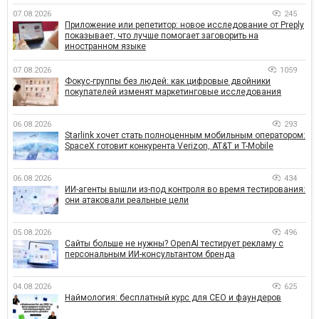
07.08.2026
245
Приложение или репетитор: новое исследование от Preply
показывает, что лучше помогает заговорить на
иностранном языке
07.08.2026
1059
Фокус-группы без людей: как цифровые двойники
покупателей изменят маркетинговые исследования
06.08.2026
293
Starlink хочет стать полноценным мобильным оператором:
SpaceX готовит конкурента Verizon, AT&T и T-Mobile
06.08.2026
434
ИИ-агенты вышли из-под контроля во время тестирования:
они атаковали реальные цели
05.08.2026
496
Сайты больше не нужны? OpenAI тестирует рекламу с
персональным ИИ-консультантом бренда
04.08.2026
625
Наймология: бесплатный курс для CEO и фаундеров