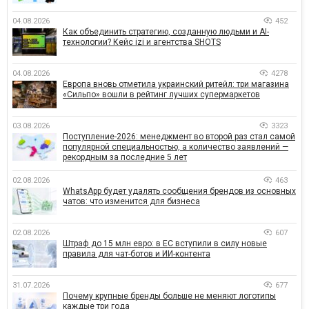
04.08.2026
452
Как объединить стратегию, созданную людьми и AI-
технологии? Кейс izi и агентства SHOTS
04.08.2026
4278
Европа вновь отметила украинский ритейл: три магазина
«Сильпо» вошли в рейтинг лучших супермаркетов
03.08.2026
3323
Поступление-2026: менеджмент во второй раз стал самой
популярной специальностью, а количество заявлений —
рекордным за последние 5 лет
02.08.2026
463
WhatsApp будет удалять сообщения брендов из основных
чатов: что изменится для бизнеса
02.08.2026
607
Штраф до 15 млн евро: в ЕС вступили в силу новые
правила для чат-ботов и ИИ-контента
31.07.2026
677
Почему крупные бренды больше не меняют логотипы
каждые три года