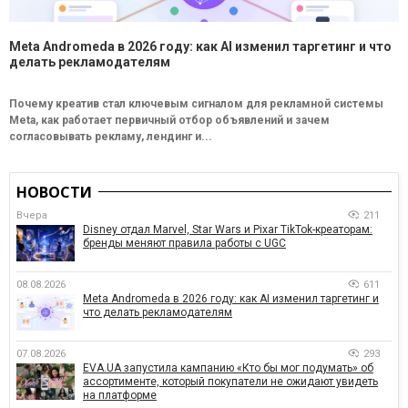
Meta Andromeda в 2026 году: как AI изменил таргетинг и что
делать рекламодателям
Почему креатив стал ключевым сигналом для рекламной системы
Meta, как работает первичный отбор объявлений и зачем
согласовывать рекламу, лендинг и...
НОВОСТИ
Вчера
211
Disney отдал Marvel, Star Wars и Pixar TikTok-креаторам:
бренды меняют правила работы с UGC
08.08.2026
611
Meta Andromeda в 2026 году: как AI изменил таргетинг и
что делать рекламодателям
07.08.2026
293
EVA.UA запустила кампанию «Кто бы мог подумать» об
ассортименте, который покупатели не ожидают увидеть
на платформе