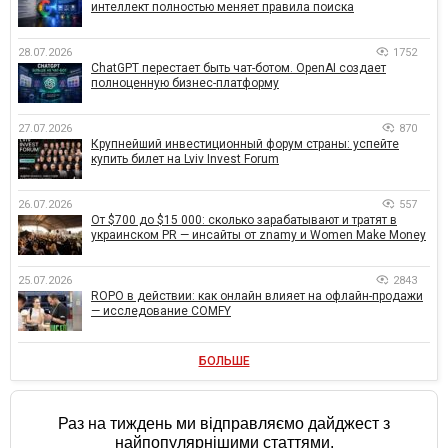
интеллект полностью меняет правила поиска
28.07.2026
1752
ChatGPT перестает быть чат-ботом. OpenAI создает
полноценную бизнес-платформу
27.07.2026
870
Крупнейший инвестиционный форум страны: успейте
купить билет на Lviv Invest Forum
26.07.2026
557
От $700 до $15 000: сколько зарабатывают и тратят в
украинском PR — инсайты от znamy и Women Make Money
25.07.2026
2843
ROPO в действии: как онлайн влияет на офлайн-продажи
— исследование COMFY
БОЛЬШЕ
Раз на тиждень ми відправляємо дайджест з
найпопулярнішими статтями.