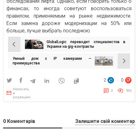
обследования лифта. Однако, если говорить только о
финансах, то иногда советуют воспользоваться
правилом, применяемым на рынке недвижимости.
Если замена дороже модернизации на 50% или
больше, лучше выбрать последнюю.
GlobalLogic переводит специалистов в
Навигация
Украине на gig-контракты
по
Умный дом с IP камерами —
записям
преимущества
2
0
Написать
0
905
в
редакцию
0
Коментарів
Залишити свій коментар