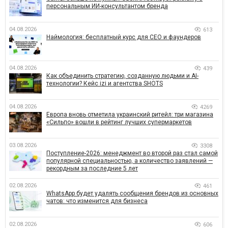
персональным ИИ-консультантом бренда
04.08.2026
613
Наймология: бесплатный курс для CEO и фаундеров
04.08.2026
439
Как объединить стратегию, созданную людьми и AI-
технологии? Кейс izi и агентства SHOTS
04.08.2026
4269
Европа вновь отметила украинский ритейл: три магазина
«Сильпо» вошли в рейтинг лучших супермаркетов
03.08.2026
3308
Поступление-2026: менеджмент во второй раз стал самой
популярной специальностью, а количество заявлений —
рекордным за последние 5 лет
02.08.2026
461
WhatsApp будет удалять сообщения брендов из основных
чатов: что изменится для бизнеса
02.08.2026
606