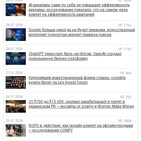
28.07.2026
3899
AI-креативы сами по себе не повышают эффективность
рекламы: исследование показало, что на самом деле
влияет на эффективность кампаний
28.07.2026
1760
Google больше никогда не будет прежним: искусственный
интеллект полностью меняет правила поиска
28.07.2026
1750
ChatGPT перестает быть чат-ботом. OpenAI создает
полноценную бизнес-платформу
27.07.2026
864
Крупнейший инвестиционный форум страны: успейте
купить билет на Lviv Invest Forum
26.07.2026
556
От $700 до $15 000: сколько зарабатывают и тратят в
украинском PR — инсайты от znamy и Women Make Money
25.07.2026
2838
ROPO в действии: как онлайн влияет на офлайн-продажи
— исследование COMFY