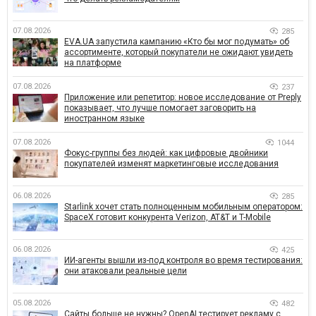
07.08.2026
285
EVA.UA запустила кампанию «Кто бы мог подумать» об
ассортименте, который покупатели не ожидают увидеть
на платформе
07.08.2026
237
Приложение или репетитор: новое исследование от Preply
показывает, что лучше помогает заговорить на
иностранном языке
07.08.2026
1044
Фокус-группы без людей: как цифровые двойники
покупателей изменят маркетинговые исследования
06.08.2026
285
Starlink хочет стать полноценным мобильным оператором:
SpaceX готовит конкурента Verizon, AT&T и T-Mobile
06.08.2026
425
ИИ-агенты вышли из-под контроля во время тестирования:
они атаковали реальные цели
05.08.2026
482
Сайты больше не нужны? OpenAI тестирует рекламу с