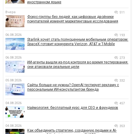
иностранном языке
Вчера
511
Фокус-группы без людей: как цифровые двойники
покупателей изменят маркетинговые исследования
06.08.2026
193
Starlink хочет стать полноценным мобильным оператором:
SpaceX готовит конкурента Verizon, AT&T и T-Mobile
06.08.2026
273
ИИ-агенты вышли из-под контроля во время тестирования:
они атаковали реальные цели
05.08.2026
332
Сайты больше не нужны? OpenAI тестирует рекламу с
персональным ИИ-консультантом бренда
04.08.2026
457
Наймология: бесплатный курс для CEO и фаундеров
04.08.2026
353
Как объединить стратегию, созданную людьми и AI-