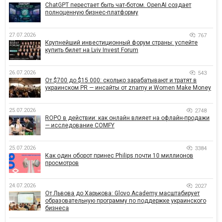
ChatGPT перестает быть чат-ботом. OpenAI создает
полноценную бизнес-платформу
27.07.2026
767
Крупнейший инвестиционный форум страны: успейте
купить билет на Lviv Invest Forum
26.07.2026
543
От $700 до $15 000: сколько зарабатывают и тратят в
украинском PR — инсайты от znamy и Women Make Money
25.07.2026
2748
ROPO в действии: как онлайн влияет на офлайн-продажи
— исследование COMFY
25.07.2026
3384
Как один оборот принес Philips почти 10 миллионов
просмотров
24.07.2026
2027
От Львова до Харькова: Glovo Academy масштабирует
образовательную программу по поддержке украинского
бизнеса