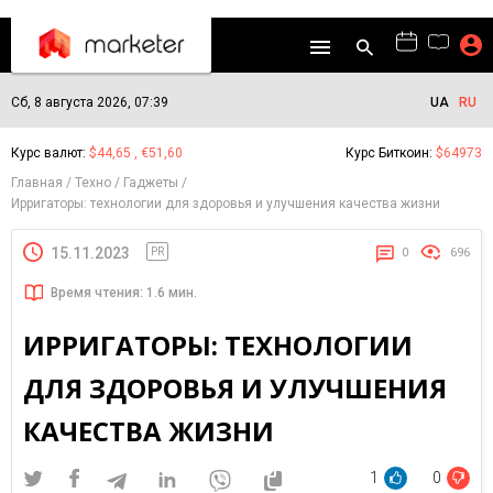
Сб, 8 августа 2026, 07:39
UA
RU
Курс валют:
$44,65 , €51,60
Курс Биткоин:
$64973
Главная
Техно
Гаджеты
Ирригаторы: технологии для здоровья и улучшения качества жизни
15.11.2023
PR
0
696
Время чтения: 1.6 мин.
ИРРИГАТОРЫ: ТЕХНОЛОГИИ
ДЛЯ ЗДОРОВЬЯ И УЛУЧШЕНИЯ
КАЧЕСТВА ЖИЗНИ
1
0