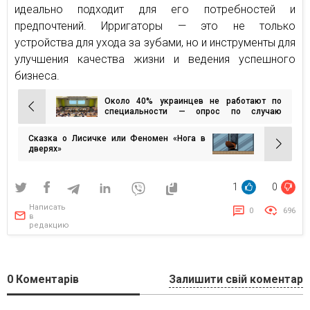
идеально подходит для его потребностей и
предпочтений. Ирригаторы — это не только
устройства для ухода за зубами, но и инструменты для
улучшения качества жизни и ведения успешного
бизнеса.
Около 40% украинцев не работают по
Навигация
специальности — опрос по случаю
Международного дня студентов
по
Сказка о Лисичке или Феномен «Нога в
записям
дверях»
1
0
Написать
0
696
в
редакцию
0
Коментарів
Залишити свій коментар