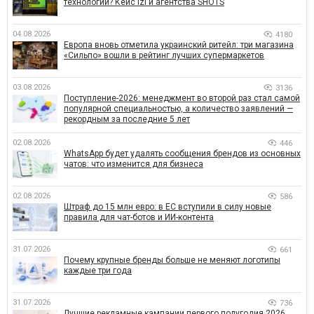
технологии? Кейс izi и агентства SHOTS
04.08.2026
4180
Европа вновь отметила украинский ритейл: три магазина
«Сильпо» вошли в рейтинг лучших супермаркетов
03.08.2026
3136
Поступление-2026: менеджмент во второй раз стал самой
популярной специальностью, а количество заявлений —
рекордным за последние 5 лет
02.08.2026
446
WhatsApp будет удалять сообщения брендов из основных
чатов: что изменится для бизнеса
02.08.2026
586
Штраф до 15 млн евро: в ЕС вступили в силу новые
правила для чат-ботов и ИИ-контента
31.07.2026
661
Почему крупные бренды больше не меняют логотипы
каждые три года
31.07.2026
736
Лучшие рекламные кампании первого полугодия 2026