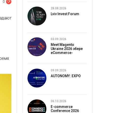
0
28.08.2026
Lviv Invest Forum
адают
03.09.2026
Meet Magento
Ukraine 2026 збере
eCommerce-
спільноту в Києві
время
09.09.2026
AUTONOMY: EXPO
06.10.2026
E-commerce
Conference 2026