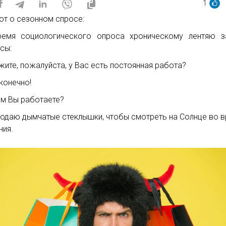
1
от о сезонном спросе:
емя социологического опроса хроническому лентяю з
сы:
жите, пожалуйста, у Вас есть постоянная работа?
 конечно!
ем Вы работаете?
родаю дымчатые стеклышки, чтобы смотреть на Солнце во 
ния.