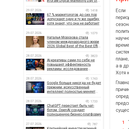
итогам Digital Marketing Day от
GoIT
Если
29.07.2026
1418
67 % маркетологов до сих пор
перио
допускают одну и ту же ошибку,
хотя знают, что она не работает
сезон
полит
29.07.2026
1079
научн
Наталья Морозова стала
членом международного жюри
врем
2026 Global Best of the Best Effie
Awards
систе
28.07.2026
3823
плане
AI-креативы сами по себе не
повышают эффективность
а в д
рекламы: исследование
Хотя 
показало, что на самом деле
влияет на эффективность
28.07.2026
1743
Главн
кампаний
Google больше никогда не будет
прежним: искусственный
прич
интеллект полностью меняет
опре
правила поиска
28.07.2026
1733
предс
ChatGPT перестает быть чат-
сущес
ботом. OpenAI создает
полноценную бизнес-платформу
27.07.2026
787
Крупнейший инвестиционный