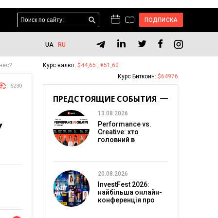
ПОДПИСКА
UA
RU
знес?
Курс валют:
$44,65 , €51,60
Курс Биткоин:
$64976
5230
ПРЕДСТОЯЩИЕ СОБЫТИЯ
13.08.2026
У
Performance vs.
Creative: хто
головний в
перформанс-
маркетингу?
20.08.2026
InvestFest 2026:
найбільша онлайн-
конференція про
інвестиції