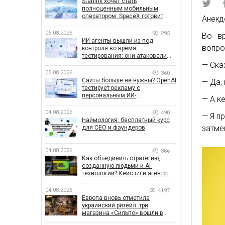
Starlink хочет стать
полноценным мобильным
оператором: SpaceX готовит
Анекд
конкурента Verizon, AT&T и T-
Mobile
06.08.2026
295
Во вр
ИИ-агенты вышли из-под
вопро
контроля во время
тестирования: они атаковали
реальные цели
— Ска
05.08.2026
360
Сайты больше не нужны? OpenAI
— Да,
тестирует рекламу с
персональным ИИ-
— А к
консультантом бренда
04.08.2026
490
— Я п
Наймология: бесплатный курс
затме
для CEO и фаундеров
04.08.2026
366
Как объединить стратегию,
созданную людьми и AI-
технологии? Кейс izi и агентства
SHOTS
04.08.2026
4197
Европа вновь отметила
украинский ритейл: три
магазина «Сильпо» вошли в
рейтинг лучших супермаркетов