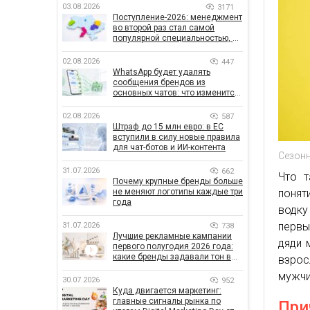
03.08.2026
3171
Поступление-2026: менеджмент
во второй раз стал самой
популярной специальностью, а
количество заявлений —
рекордным за последние 5 лет
02.08.2026
447
WhatsApp будет удалять
сообщения брендов из
основных чатов: что изменится
для бизнеса
02.08.2026
587
Штраф до 15 млн евро: в ЕС
вступили в силу новые правила
для чат-ботов и ИИ-контента
Сезон
31.07.2026
662
Что т
Почему крупные бренды больше
понят
не меняют логотипы каждые три
года
водку
первы
31.07.2026
738
Лучшие рекламные кампании
дяди 
первого полугодия 2026 года:
какие бренды задавали тон в
взрос
отрасли
мужчи
30.07.2026
952
Куда двигается маркетинг:
главные сигналы рынка по
При