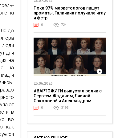
23.07.2026
прель-
Пока 97% маркетологов пишут
юне на
промпты, Галичина получила иглу
и фетр
0
724
.00 до
олтора
 люди
ут для
щих на
ос на
пиад и
ниры.
25.06.2026
ораздо
#ВАРТОЖИТИ выпустил ролик с
Сергеем Жаданом, Яниной
рного
Соколовой и Александром
купают
Тереном о жизни в постоянном
0
3195
напряжении
ести в
ко во
о как
руется