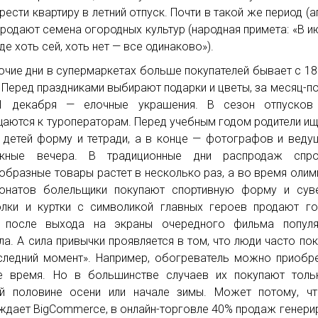
рести квартиру в летний отпуск. Почти в такой же период (а
продают семена огородных культур (народная примета: «В и
де хоть сей, хоть нет — все одинаково»).
очие дни в супермаркетах больше покупателей бывает с 18
. Перед праздниками выбирают подарки и цветы, за месяц-п
1 декабря — елочные украшения. В сезон отпусков
аются к туроператорам. Перед учебным годом родители ищ
 детей форму и тетради, а в конце — фотографов и веду
скные вечера. В традиционные дни распродаж спр
образные товары растет в несколько раз, а во время олим
онатов болельщики покупают спортивную форму и суве
лки и куртки с символикой главных героев продают г
, после выхода на экраны очередного фильма популя
ла. А сила привычки проявляется в том, что люди часто по
следний момент». Например, обогреватель можно приобр
 время. Но в большинстве случаев их покупают толь
й половине осени или начале зимы. Может потому, чт
ждает BigCommerce, в онлайн-торговле 40% продаж генери