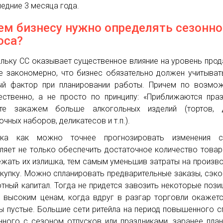
ледние 3 месяца года.
ем бизнесу нужно определять сезонн
оса?
льку СС оказывает существенное влияние на уровень прод
е закономерно, что бизнес обязательно должен учитыват
й фактор при планировании работы. Причем по возмож
ественно, а не просто по принципу: «Приближаются праз
йте закажем больше алкогольных изделий (тортов, д
очных наборов, деликатесов и т.п.).
тка как можно точнее прогнозировать изменения с
ляет не только обеспечить достаточное количество товар
ежать их излишка, тем самым уменьшив затраты на произв
акупку. Можно спланировать предварительные заказы, сэк
тный капитал. Тогда не придется завозить некоторые пози
 высоким ценам, когда вдруг в разгар торговли окажетс
ы пустые. Большие сети ритейла на период повышенного с
нного с сезоном отпусков или праздниками, заранее пла