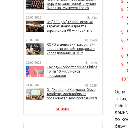
форум страны: успейте купить
билет на Lviv Invest Forum
26.07.2026
543
От $700 до $15 000: сколько
зарабатывают и тратят в
украинском PR — инсайты от
znamy и Women Make Money
25.07.2026
2760
ROPO в действии: как онлайн
влияет на офлайн-продажи —
исследование COMFY
25.07.2026
3428
Как один оборот принес Philips
почти 10 миллионов
просмотров
24.07.2026
2028
От Львова до Харькова: Glovo
Одни 
Academy масштабирует
таких
образовательную программу по
поддержке украинского
видно
бизнеса
БОЛЬШЕ
демис
по ко
беру