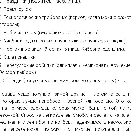
Праздники (Новый год, Пасха и т.д.).
Время суток.
Технологические требования (период, когда можно сажа
огороды).
Рабочие циклы (выходные, сезон отпусков).
Учебный год в школах (начало или окончание, каникулы).
Постоянные акции (Черная пятница, Киберпонедельник).
Сила привычки.
Нерегулярные события (олимпиады, чемпионаты, вручение
Оскара, выборы).
Тренды (популярные фильмы, компьютерные игры) и т.д.
товары чаще покупают зимой, другие — летом, а есть 
, которые лучше приобрести весной или осенью. Это 
 на примере одежды, которая может быть теплой, легк
езонной. Спрос на легковые автомобили растет с начала
нец мая и с сентября по ноябрь. Недвижимость нескольк
т в апреле-июне, потому что многие покупатели пыт