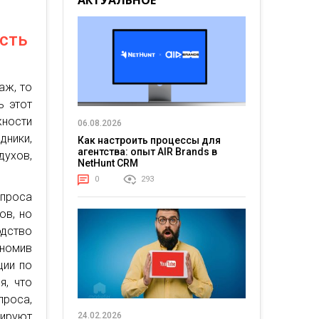
АКТУАЛЬНОЕ
ость
аж, то
ь этот
ности
06.08.2026
дники,
Как настроить процессы для
агентства: опыт AIR Brands в
ухов,
NetHunt CRM
0
293
проса
ов, но
одство
ономив
ции по
я, что
проса,
нируют
24.02.2026