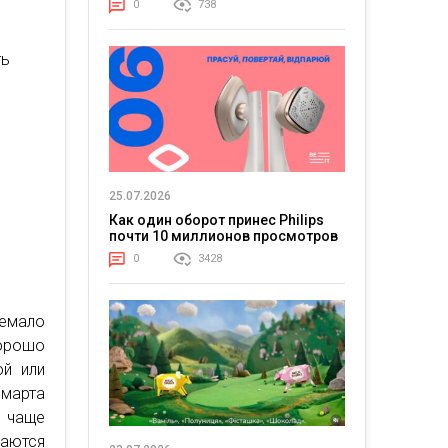
0
738
ть
25.07.2026
Как один оборот принес Philips
почти 10 миллионов просмотров
0
3428
немало
хорошо
ой или
 марта
о чаще
аются