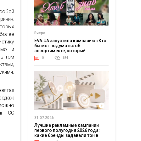
собой
ричин:
оторых
Вчера
 более
EVA.UA запустила кампанию «Кто
стику
бы мог подумать» об
емо и
ассортименте, который
покупатели не ожидают увидеть
 в том
0
184
на платформе
ктами,
скими.
взятая
родаж
можно
ин СC
31.07.2026
Лучшие рекламные кампании
первого полугодия 2026 года:
какие бренды задавали тон в
отрасли