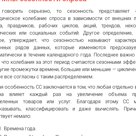
 говорить серьезно, то сезонность представляет 
дическое колебание спроса в зависимости от внешних п
а, праздников, рабочих циклов, акций, трендов, нек
ических или социальных событий. Другое определение,
ое, утверждает, что сезонностью называют характери
енных рядов данных, которые изменяются предсказу
матически в течение календарного года. Последнее важно
, что колебания за этот период считаются сезонными эффе
ругие промежутки времени, большие или меньшие — цикличе
не все согласны с таким распределением.
ая особенность СC заключается в том, что любая отдельно 
ина влияет каждый раз на увеличение объема п
деленных товаров или услуг. Благодаря этому СC 
казывать, классифицировать и даже вычислять. Прич
твует немало:
Времена года.