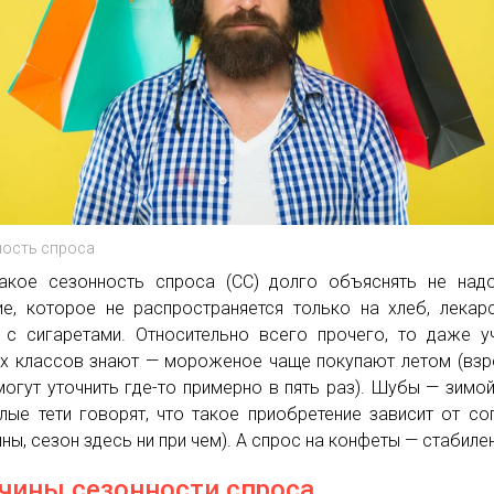
ность спроса
акое сезонность спроса (СC) долго объяснять не над
ие, которое не распространяется только на хлеб, лекар
 с сигаретами. Относительно всего прочего, то даже у
х классов знают — мороженое чаще покупают летом (вз
могут уточнить где-то примерно в пять раз). Шубы — зимой
лые тети говорят, что такое приобретение зависит от со
ны, сезон здесь ни при чем). А спрос на конфеты — стабилен
чины сезонности спроса