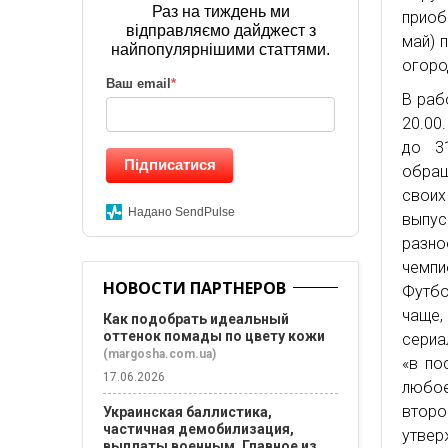
Раз на тиждень ми
приоб
відправляємо дайджест з
май) 
найпопулярнішими статтями.
огоро
Ваш email
*
В раб
20.00
до 3
Підписатися
обращ
своих
Надано SendPulse
выпу
разно
чемпи
НОВОСТИ ПАРТНЕРОВ
Футбо
чаще
Как подобрать идеальный
оттенок помады по цвету кожи
сериа
(margosha.com.ua)
«в по
17.06.2026
любое
второ
Украинская баллистика,
частичная демобилизация,
утвер
выплаты военным. Главное из