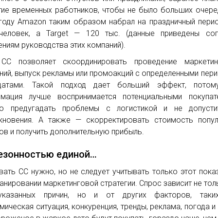
тие временных работников, чтобы не было больших очере
году Amazon таким образом набрал на праздничный пери
человек, а Target — 120 тыс. (данные приведены сог
ениям руководства этих компаний).
 СС позволяет скоординировать проведение маркетин
ний, выпуск рекламы или промоакций с определенными пер
датами. Такой подход дает больший эффект, потом
мация лучше воспринимается потенциальными покупате
о предугадать проблемы с логистикой и не допусти
кновения. А также — скорректировать стоимость попу
ов и получить дополнительную прибыль.
езонностью единой…
вать СС нужно, но не следует учитывать только этот пока
ланировании маркетинговой стратегии. Спрос зависит не тол
указанных причин, но и от других факторов, таки
мическая ситуация, конкуренция, тренды, реклама, погода и 