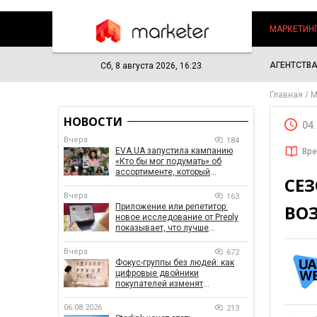
МАРКЕТИН
АГЕНТСТВ
Сб, 8 августа 2026, 16:23
Главная
М
НОВОСТИ
04
Вчера
184
EVA.UA запустила кампанию
Вре
«Кто бы мог подумать» об
ассортименте, который
СЕЗ
покупатели не ожидают увидеть
на платформе
Вчера
163
ВОЗ
Приложение или репетитор:
новое исследование от Preply
показывает, что лучше
помогает заговорить на
иностранном языке
Вчера
672
Фокус-группы без людей: как
цифровые двойники
покупателей изменят
маркетинговые исследования
06.08.2026
213