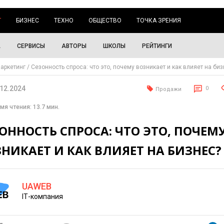
Г
БИЗНЕС
ТЕХНО
ОБЩЕСТВО
ТОЧКА ЗРЕНИЯ
А
СЕРВИСЫ
АВТОРЫ
ШКОЛЫ
РЕЙТИНГИ
аркетинг
Сезонность спроса: что это, почему возникает и как влияет на би
.12.2024
0
Продажи
мя чтения: 13.7 мин.
ОННОСТЬ СПРОСА: ЧТО ЭТО, ПОЧЕМ
НИКАЕТ И КАК ВЛИЯЕТ НА БИЗНЕС?
UAWEB
ІТ-компания