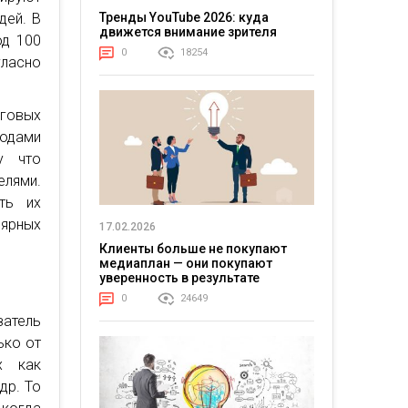
дей. В
Тренды YouTube 2026: куда
движется внимание зрителя
од 100
0
18254
ласно
говых
иодами
у что
лями.
ть их
лярных
17.02.2026
Клиенты больше не покупают
медиаплан — они покупают
уверенность в результате
0
24649
затель
ько от
х как
др. То