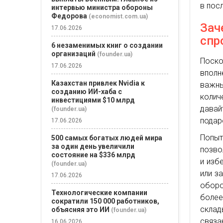
в пос
интервью министра обороны
Федорова
(economist.com.ua)
Зач
17.06.2026
спр
6 незаменимых книг о создании
организаций
(founder.ua)
Поско
17.06.2026
вполн
Казахстан привлек Nvidia к
важны
созданию ИИ-хаба с
колич
инвестициями $10 млрд
дава
(founder.ua)
подар
17.06.2026
Попы
500 самых богатых людей мира
за один день увеличили
позво
состояние на $336 млрд
и изб
(founder.ua)
или з
17.06.2026
оборо
Технологические компании
более
сократили 150 000 работников,
склад
объясняя это ИИ
(founder.ua)
связа
16.06.2026