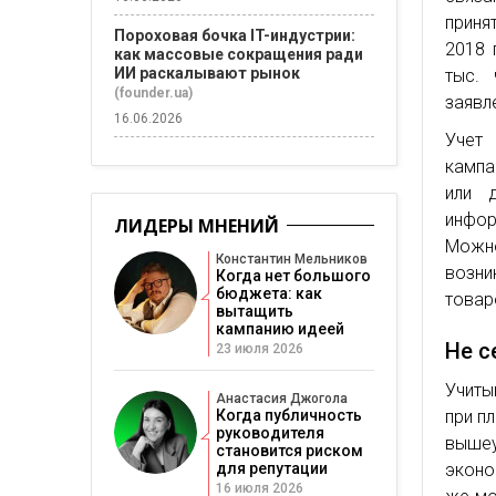
приня
Пороховая бочка IT-индустрии:
2018 
как массовые сокращения ради
ИИ раскалывают рынок
тыс. 
(founder.ua)
заявл
16.06.2026
Учет
кампа
или 
инфор
ЛИДЕРЫ МНЕНИЙ
Можн
Константин Мельников
возни
Когда нет большого
бюджета: как
товар
вытащить
кампанию идеей
Не с
23 июля 2026
Учиты
Анастасия Джогола
при п
Когда публичность
руководителя
выше
становится риском
эконо
для репутации
16 июля 2026