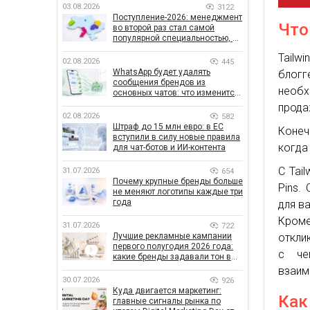
03.08.2026
3122
Поступление-2026: менеджмент
Что
во второй раз стал самой
популярной специальностью, а
количество заявлений —
Tailw
рекордным за последние 5 лет
02.08.2026
445
WhatsApp будет удалять
блогг
сообщения брендов из
необх
основных чатов: что изменится
для бизнеса
прода
02.08.2026
582
Штраф до 15 млн евро: в ЕС
Конеч
вступили в силу новые правила
когда
для чат-ботов и ИИ-контента
С Tai
31.07.2026
654
Почему крупные бренды больше
Pins.
не меняют логотипы каждые три
года
для в
Кроме
31.07.2026
722
откли
Лучшие рекламные кампании
первого полугодия 2026 года:
с че
какие бренды задавали тон в
отрасли
взаим
30.07.2026
926
Куда двигается маркетинг:
Как
главные сигналы рынка по