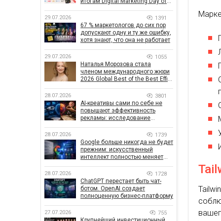
итогам Digital Marketing Day от
GoIT
Маркет
29.07.2026
1391
67 % маркетологов до сих пор
допускают одну и ту же ошибку,
хотя знают, что она не работает
29.07.2026
1055
Наталья Морозова стала
членом международного жюри
2026 Global Best of the Best Effie
Awards
28.07.2026
3801
AI-креативы сами по себе не
повышают эффективность
рекламы: исследование
показало, что на самом деле
влияет на эффективность
28.07.2026
1739
кампаний
Google больше никогда не будет
прежним: искусственный
интеллект полностью меняет
правила поиска
Tai
28.07.2026
1728
ChatGPT перестает быть чат-
Tailw
ботом. OpenAI создает
полноценную бизнес-платформу
соблю
вашег
27.07.2026
755
Крупнейший инвестиционный