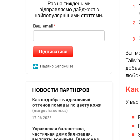
Раз на тиждень ми
відправляємо дайджест з
найпопулярнішими статтями.
Ваш email
*
Підписатися
Вы мо
Tailw
Надано SendPulse
добав
любом
Как
НОВОСТИ ПАРТНЕРОВ
Как подобрать идеальный
У вас
оттенок помады по цвету кожи
(margosha.com.ua)
17.06.2026
Украинская баллистика,
частичная демобилизация,
выплаты военным. Главное из