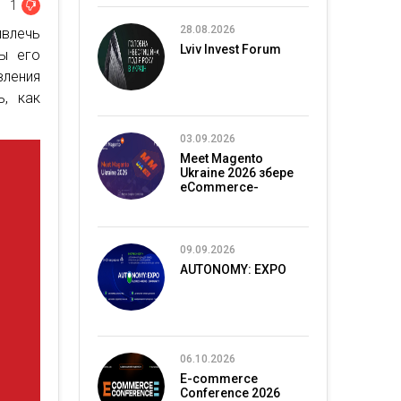
1
28.08.2026
влечь
Lviv Invest Forum
вы его
ления
, как
03.09.2026
Meet Magento
Ukraine 2026 збере
eCommerce-
спільноту в Києві
09.09.2026
AUTONOMY: EXPO
06.10.2026
E-commerce
Conference 2026