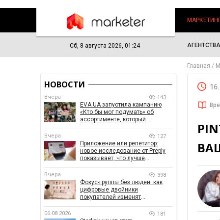
МАРКЕТИН
АГЕНТСТВ
Сб, 8 августа 2026, 01:24
Главная
М
НОВОСТИ
16
Вчера
143
EVA.UA запустила кампанию
Вре
«Кто бы мог подумать» об
ассортименте, который
PIN
покупатели не ожидают увидеть
на платформе
Вчера
127
ВА
Приложение или репетитор:
новое исследование от Preply
показывает, что лучше
помогает заговорить на
иностранном языке
Вчера
398
Фокус-группы без людей: как
цифровые двойники
покупателей изменят
маркетинговые исследования
06.08.2026
181