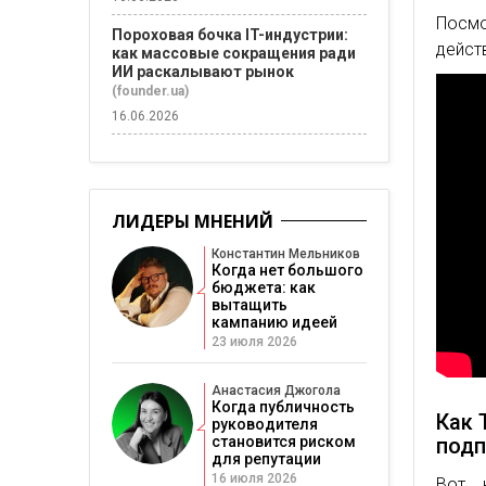
Посмо
Пороховая бочка IT-индустрии:
дейст
как массовые сокращения ради
ИИ раскалывают рынок
(founder.ua)
16.06.2026
ЛИДЕРЫ МНЕНИЙ
Константин Мельников
Когда нет большого
бюджета: как
вытащить
кампанию идеей
23 июля 2026
Анастасия Джогола
Когда публичность
Как 
руководителя
подп
становится риском
для репутации
16 июля 2026
Вот 