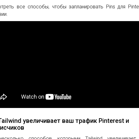
треть все способы, чтобы запланировать Pins для Pinte
вии.
Tailwind увеличивает ваш трафик Pinterest и
исчиков
несколько способов, которыми Tailwind увеличивает