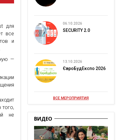
06.10.2026
st для
SECURITY 2.0
ет все
нтов и
.
чную —
13.10.2026
ЄвроБудЕкспо 2026
икации
бщения
ВСЕ МЕРОПРИЯТИЯ
аходит
 того,
ый не
ВИДЕО