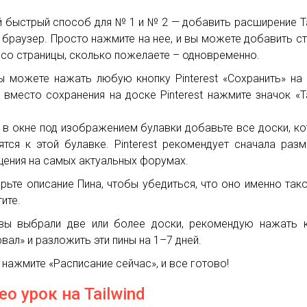
 быстрый способ для № 1 и № 2 — добавить расширение Ta
 браузер. Просто нажмите на нее, и вы можете добавить с
 со страницы, сколько пожелаете – одновременно.
ы можете нажать любую кнопку Pinterest «Сохранить» на 
 вместо сохранения на доске Pinterest нажмите значок «Ta
 в окне под изображением булавки добавьте все доски, к
ятся к этой булавке. Pinterest рекомендует сначала раз
ения на самых актуальных форумах.
рьте описание Пина, чтобы убедиться, что оно именно тако
ите.
вы выбрали две или более доски, рекомендую нажать 
рвал» и разложить эти пины на 1–7 дней.
 нажмите «Расписание сейчас», и все готово!
ео урок на Tailwind