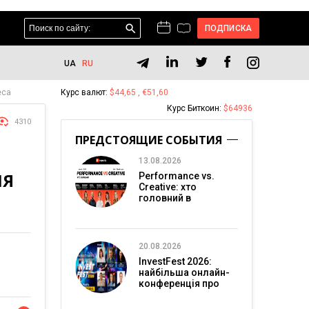
ПОДПИСКА
UA
RU
еса
Курс валют:
$44,65 , €51,60
Курс Биткоин:
$64936
4310
ПРЕДСТОЯЩИЕ СОБЫТИЯ
13.08.2026
ЛЯ
Performance vs.
Creative: хто
головний в
перформанс-
маркетингу?
20.08.2026
InvestFest 2026:
найбільша онлайн-
конференція про
інвестиції