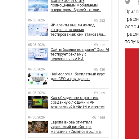
Starlink хочет стать
полноценным мобильным
оператором: SpaceX готовит
Прило
конкурента Verizon, AT&T и T-
трафи
Mobile
06.08.2026
252
ИИ-агенты вышли из-под
освои
контроля во время
трафи
тестирования: они атаковали
реальные цели
получ
05.08.2026
312
Сайты больше не нужны? OpenAI
тестирует рекламу с
персональным ИИ-
консультантом бренда
04.08.2026
430
Наймология: бесплатный курс
для CEO и фаундеров
04.08.2026
339
Как объединить стратегию,
созданную людьми и AI-
технологии? Кейс izi и агентства
SHOTS
04.08.2026
4168
Европа вновь отметила
украинский ритейл: три
магазина «Сильпо» вошли в
рейтинг лучших супермаркетов