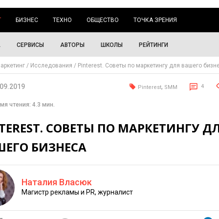
Г
БИЗНЕС
ТЕХНО
ОБЩЕСТВО
ТОЧКА ЗРЕНИЯ
А
СЕРВИСЫ
АВТОРЫ
ШКОЛЫ
РЕЙТИНГИ
аркетинг
Исследования
Pinterest. Советы по маркетингу для вашего бизн
.09.2019
,
4
Pinterest
SMM
мя чтения: 4.3 мин.
TEREST. СОВЕТЫ ПО МАРКЕТИНГУ Д
ШЕГО БИЗНЕСА
Наталия Власюк
Магистр рекламы и PR, журналист