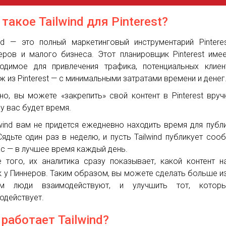
 такое Tailwind для Pinterest?
ind — это полный маркетинговый инструментарий Pintere
еров и малого бизнеса. Этот планировщик Pinterest име
одимое для привлечения трафика, потенциальных клие
ж из Pinterest — с минимальными затратами времени и денег
но, вы можете «закрепить» свой контент в Pinterest вру
 у вас будет время.
lwind вам не придется ежедневно находить время для публ
 Сядьте один раз в неделю, и пусть Tailwind публикует соо
ас — в лучшее время каждый день.
 того, их аналитика сразу показывает, какой контент н
к у Пиннеров. Таким образом, вы можете сделать больше из
м люди взаимодействуют, и улучшить тот, котор
одействует.
 работает Tailwind?