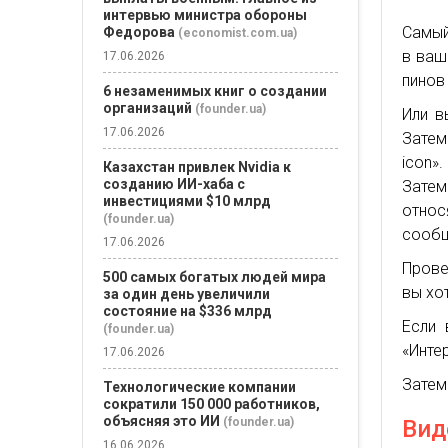
интервью министра обороны
Самый
Федорова
(economist.com.ua)
в ваш
17.06.2026
пинов
6 незаменимых книг о создании
организаций
(founder.ua)
Или в
17.06.2026
Затем
icon».
Казахстан привлек Nvidia к
созданию ИИ-хаба с
Затем
инвестициями $10 млрд
относ
(founder.ua)
сообщ
17.06.2026
Прове
500 самых богатых людей мира
вы хот
за один день увеличили
состояние на $336 млрд
Если 
(founder.ua)
«Инте
17.06.2026
Затем
Технологические компании
сократили 150 000 работников,
объясняя это ИИ
Вид
(founder.ua)
16.06.2026