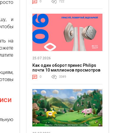
Просто
0
722
шу, и
 чтобы
ать на
можете
атите
25.07.2026
Как один оборот принес Philips
почти 10 миллионов просмотров
кциям,
0
3349
готовы
писи
ольную