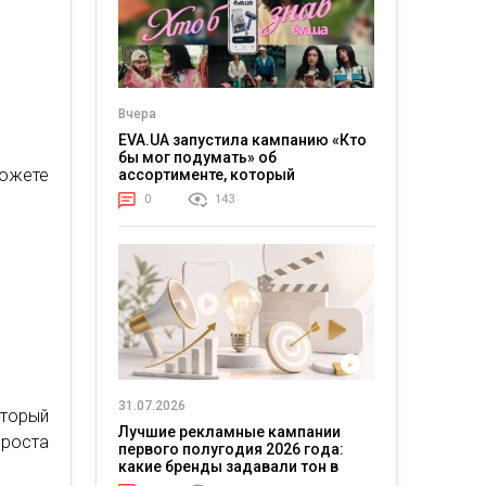
Вчера
EVA.UA запустила кампанию «Кто
бы мог подумать» об
ожете
ассортименте, который
покупатели не ожидают увидеть
0
143
на платформе
31.07.2026
торый
Лучшие рекламные кампании
 роста
первого полугодия 2026 года:
какие бренды задавали тон в
отрасли