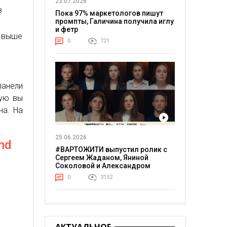
23.07.2026
в
Пока 97% маркетологов пишут
промпты, Галичина получила иглу
и фетр
ь выше
0
721
панели
рую вы
на. На
25.06.2026
nd
#ВАРТОЖИТИ выпустил ролик с
Сергеем Жаданом, Яниной
Соколовой и Александром
Тереном о жизни в постоянном
0
3152
напряжении