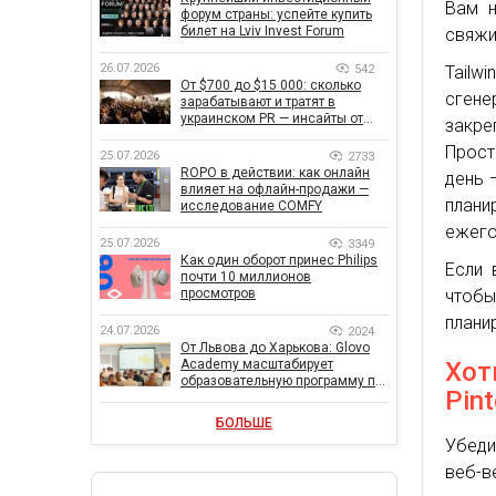
Вам н
форум страны: успейте купить
билет на Lviv Invest Forum
свяжит
26.07.2026
542
Tail
От $700 до $15 000: сколько
сгене
зарабатывают и тратят в
украинском PR — инсайты от
закре
znamy и Women Make Money
Прост
25.07.2026
2733
ROPO в действии: как онлайн
день 
влияет на офлайн-продажи —
плани
исследование COMFY
ежего
25.07.2026
3349
Как один оборот принес Philips
Если 
почти 10 миллионов
чтобы
просмотров
плани
24.07.2026
2024
От Львова до Харькова: Glovo
Хот
Academy масштабирует
образовательную программу по
Pint
поддержке украинского
бизнеса
БОЛЬШЕ
Убеди
веб-в