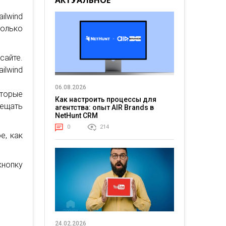
АКТУАЛЬНОЕ
ilwind
только
сайте.
ilwind
06.08.2026
оторые
Как настроить процессы для
мещать
агентства: опыт AIR Brands в
NetHunt CRM
0
214
е, как
кнопку
24.02.2026