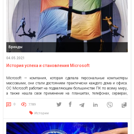
Бренды
04.05.2021
История успеха и становления Microsoft
Microsoft — компания, которая сделала персональные компьютеры
массовыми, они стали достоянием практически каждого дома и офиса.
ОС Microsoft работает на подавляющем большинстве ПК по всему миру,
а также нашла свое применение на планшетах, телефонах, серверах,
игровых консолях, банкоматах и т.д. Спустя 43 года Microsoft входит в
пятерку самых ценных компаний, наряду с Facebook, Apple, Google […]
0
7789
Истории