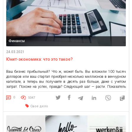
Финансы
24.03.2021
Юнит-экономика: что это такое?
Ваш бизнес прибыльный? Что ж, может быть. Вы вложили 100 тысяч
долларов или ваш стартап приобрел несколько миллионов в венчурном
капитале, а теперь вы получаете в десять раз больше, даже с учетом
затрат. Похоже на успех, правда? Следующий шаг — расти. Показатель
юнит-экономики, хотя и требует простых вычислений, может определять
будущее вашего бизнеса и помогает […]
0
5047
Свое дело