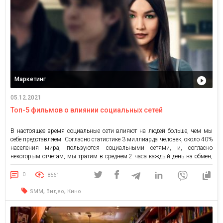
Маркетинг
05.12.2021
Топ-5 фильмов о влиянии социальных сетей
В настоящее время социальные сети влияют на людей больше, чем мы
себе представляем. Согласно статистике 3 миллиарда человек, около 40%
населения мира, пользуются социальными сетями, и, согласно
некоторым отчетам, мы тратим в среднем 2 часа каждый день на обмен,
лайки, твиты и обновления на этих платформах. Рост числа людей,
использующих Facebook, Instagram, Linkedin, Twitter, Pinterest […]
0
8561
,
,
SMM
Видео
Кино