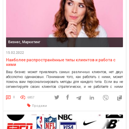
Бизнес, Маркетинг
15.02.2022
Наиболее распространённые типы клиентов и работа с
ними
Ваш бизнес может привлекать самых различных клиентов, нет двух
абсолютно одинаковых. Понимание того, как работать с ними, может
помочь вам персонализировать методы для каждого типа. Если вы не
сегментируете своих клиентов стратегически, и не работаете с ними
соответствующим образом, вы потеряете массу лояльных клиентов и
большую часть своих продаж. Давайте подробнее рассмотрим 11
0
6857
распространенных типов […]
Продажи