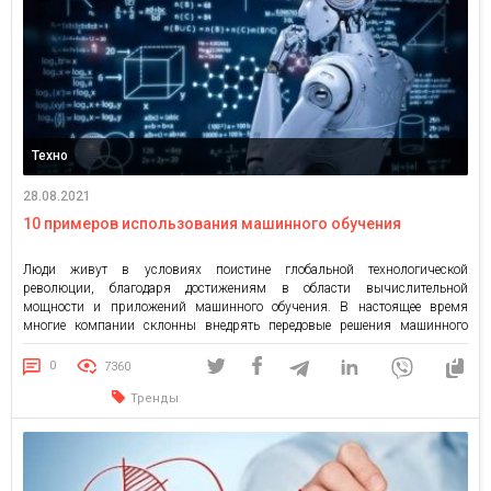
Техно
28.08.2021
10 примеров использования машинного обучения
Люди живут в условиях поистине глобальной технологической
революции, благодаря достижениям в области вычислительной
мощности и приложений машинного обучения. В настоящее время
многие компании склонны внедрять передовые решения машинного
обучения наряду с индивидуальными решениями искусственного
интеллекта, чтобы оставаться на конкурентном рынке. Аналитика
0
7360
необходима для улучшения результатов, чтобы вы могли повысить
Тренды
эффективность своего бизнеса. С машинным обучением […]