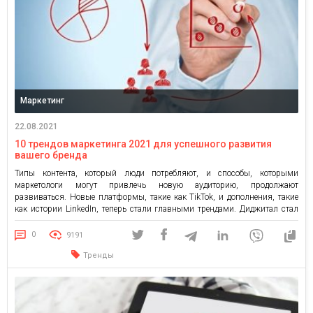
Маркетинг
22.08.2021
10 трендов маркетинга 2021 для успешного развития
вашего бренда
Типы контента, который люди потребляют, и способы, которыми
маркетологи могут привлечь новую аудиторию, продолжают
развиваться. Новые платформы, такие как TikTok, и дополнения, такие
как истории LinkedIn, теперь стали главными трендами. Диджитал стал
высшим лидером в мире маркетинга. Сейчас на него приходится около
80% всех бюджетов маркетинговых каналов. Ожидается, что в 2021 году
0
9191
это число только […]
Тренды