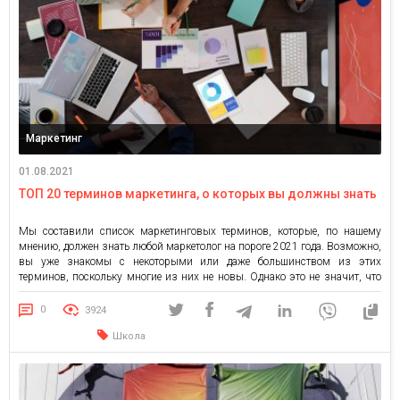
Маркетинг
01.08.2021
ТОП 20 терминов маркетинга, о которых вы должны знать
Мы составили список маркетинговых терминов, которые, по нашему
мнению, должен знать любой маркетолог на пороге 2021 года. Возможно,
вы уже знакомы с некоторыми или даже большинством из этих
терминов, поскольку многие из них не новы. Однако это не значит, что
они менее актуальны. Цифровой маркетинг Цифровой маркетинг — это
любая форма общения, направленная на то, […]
0
3924
Школа