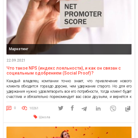
Маркетинг
22.09.2021
Что такое NPS (индекс лояльности), и как он связан с
социальным одобрением (Social Proof)?
Каждый владелец компании точно знает, что привлечение нового
клиента обходится гораздо дороже, чем удержание старого. Но для его
удержания нужно удовлетворить все его потребности, тогда клиент будет
счастлив и обязательно порекомендует вас свои друзьям, и вернётся к
вам за повторной покупкой. С помощью регулярной оценки индекса
удовлетворенности клиента вы можете выявить наличие эмоциональной
0
10261
привязанности к […]
Школа