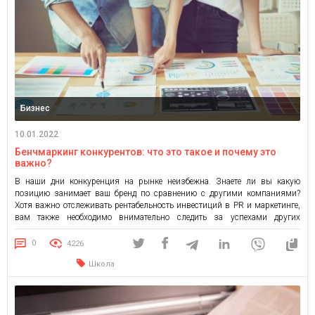
Бизнес
10.01.2022
Бенчмаркинг конкурентов: что это такое и почему это
важно?
В наши дни конкуренция на рынке неизбежна. Знаете ли вы какую
позицию занимает ваш бренд по сравнению с другими компаниями?
Хотя важно отслеживать рентабельность инвестиций в PR и маркетинге,
вам также необходимо внимательно следить за успехами других
бизнесов. Сегодня маркетологам доступно множество платных и
бесплатных инструментов для изучения поведения конкурирующих
0
4226
компаний на рынке и тестирования […]
Школа