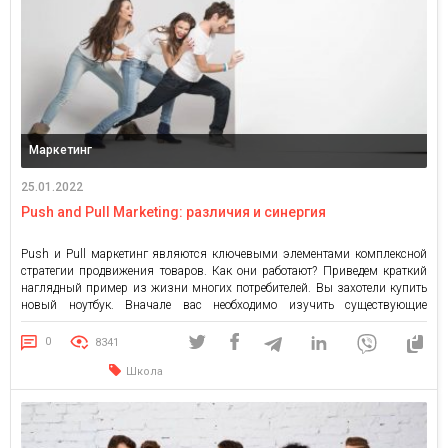
Маркетинг
25.01.2022
Push and Pull Marketing: различия и синергия
Push и Pull маркетинг являются ключевыми элементами комплексной
стратегии продвижения товаров. Как они работают? Приведем краткий
наглядный пример из жизни многих потребителей. Вы захотели купить
новый ноутбук. Вначале вас необходимо изучить существующие
предложения на рынке ноутбуков. Вас «втягивают» благодаря рекламе и
маркетингу в рассмотрение определенных брендов. Затем
0
8341
«подталкивают» к выбору подходящего варианта. Вы принимаете решение
Школа
[…]