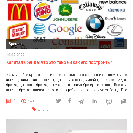
Бренды
10.02.2022
Капитал бренда: что это такое и как его построить?
Каждый бренд состоит из нескольких составляющих: визуальные
активы, такие как логотипы, цвета, упаковка, дизайн, а также имидж
бренда, ценности бренда, репутация и статус бренда на рынке. Все эти
активы бренда влияют на то, как потребители воспринимают бренд. Все
компоненты бренда используются для создания ценности бренда.
Маркетологи и специалисты по брендингу должны обращать внимание
0
5435
на создаваемую […]
Школа