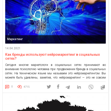
Маркетинг
14.04.2021
Как бренды используют нейромаркетинг в социальных
сетях?
Сегодня многие маркетологи в социальных сетях принимают во
внимание психологию человека при продвижении бренда в социальных
сетях. На техническом языке мы называем это нейромаркетингом. Вы
можете быть удивлены, заметив, что нейромаркетинг — это не совсем
современная маркетинговая стратегия. Этот термин был впервые введен
еще в 2002 году, когда исследователи начали анализировать нейронную
0
4715
активность и изучали […]