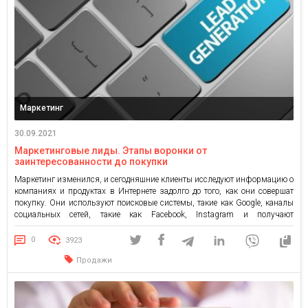
Маркетинг
30.09.2021
Маркетинговые лиды. Этапы воронки от
заинтересованности до покупки
Маркетинг изменился, и сегодняшние клиенты исследуют информацию о
компаниях и продуктах в Интернете задолго до того, как они совершат
покупку. Они используют поисковые системы, такие как Google, каналы
социальных сетей, такие как Facebook, Instagram и получают
информацию с веб-сайтов соответствующей компании. Сегодня
маркетинг направлен на общение с потенциальными клиентами в
0
3923
соответствии с их этапом процесса […]
Продажи