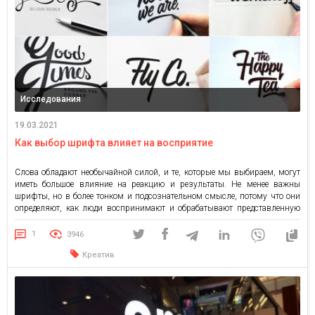
Исследования
19.03.2021
Как выбор шрифта влияет на восприятие
Слова обладают необычайной силой, и те, которые мы выбираем, могут
иметь большое влияние на реакцию и результаты. Не менее важны
шрифты, но в более тонком и подсознательном смысле, потому что они
определяют, как люди воспринимают и обрабатывают представленную
информацию. Это больше, чем вопрос эстетики. Как показал ряд
научных экспериментов, шрифты могут влиять на то, как […]
1
3946
Креатив