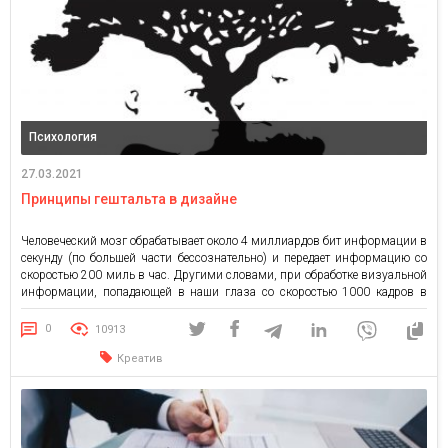
Психология
27.03.2021
Принципы гештальта в дизайне
Человеческий мозг обрабатывает около 4 миллиардов бит информации в
секунду (по большей части бессознательно) и передает информацию со
скоростью 200 миль в час. Другими словами, при обработке визуальной
информации, попадающей в наши глаза со скоростью 1000 кадров в
секунду, наш мозг предпочитает быть несколько «ленивым». Гештальт-
теория и психология зародились, когда ученые изучили это явление
0
10913
более […]
Креатив