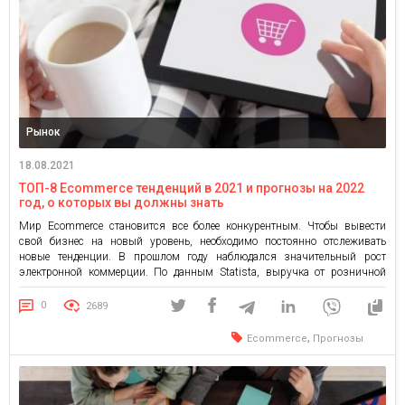
Рынок
18.08.2021
ТОП-8 Ecommerce тенденций в 2021 и прогнозы на 2022
год, о которых вы должны знать
Мир Ecommerce становится все более конкурентным. Чтобы вывести
свой бизнес на новый уровень, необходимо постоянно отслеживать
новые тенденции. В прошлом году наблюдался значительный рост
электронной коммерции. По данным Statista, выручка от розничной
торговли через Интернет к 2022 году, по прогнозам, достигнет 6,54
триллиона долларов. Покупки в Интернете являются одним из самых
0
2689
популярных видов онлайн-деятельности во […]
,
Ecommerce
Прогнозы