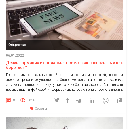
Общество
06.01.2022
Дезинформация в социальных сетях: как распознать и как
бороться?
Платформы социальных сетей стали источником новостей, которым
люди доверяют и регулярно потребляют. Несмотря на то, что социальные
сети могут принести пользу, у них есть и обратная сторона. Сегодня они
перенасыщены фейковой информацией, которую не так просто выявить.
Согласно исследованиям, она негативно влияет на общество. Более 80%
граждан ЕС говорят, что они считают фейковые новости проблемой, […]
0
5014
Советы