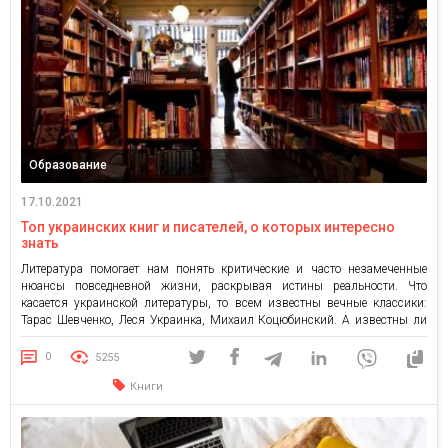
Образование
17.10.2021
Топ украинских книг и писателей, о которых интересно
знать
Литература помогает нам понять критические и часто незамеченные
нюансы повседневной жизни, раскрывая истины реальности. Что
касается украинской литературы, то всем известны вечные классики:
Тарас Шевченко, Леся Украинка, Михаил Коцюбинский. А известны ли
вам писатели современной украинской литературы? И сколько их работ
вы можете назвать? Изучение некоторых современных украинских
0
5255
авторов определенно стоит вашего времени. Сегодня мы […]
Книги