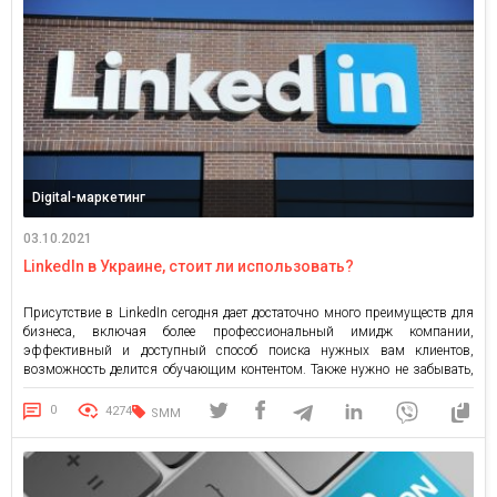
Digital-маркетинг
03.10.2021
LinkedIn в Украине, стоит ли использовать?
Присутствие в LinkedIn сегодня дает достаточно много преимуществ для
бизнеса, включая более профессиональный имидж компании,
эффективный и доступный способ поиска нужных вам клиентов,
возможность делится обучающим контентом. Также нужно не забывать,
что Google высоко ранжирует LinkedIn в поисковой выдаче, поэтому у вас
будет высока вероятность попасть в топ выдачу Google. LinkedIn более
0
4274
SMM
популярен в Америке […]