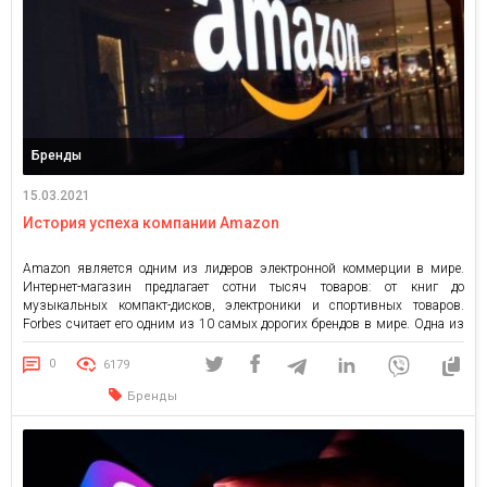
Бренды
15.03.2021
История успеха компании Amazon
Amazon является одним из лидеров электронной коммерции в мире.
Интернет-магазин предлагает сотни тысяч товаров: от книг до
музыкальных компакт-дисков, электроники и спортивных товаров.
Forbes считает его одним из 10 самых дорогих брендов в мире. Одна из
самых сильных сторон Amazon заключается в его способности
продвигать свои продукты на других платформах. Amazon добился
0
6179
огромной лояльности клиентов, привнес новые функции в […]
Бренды