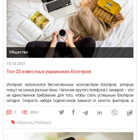
Общество
15.10.2021
Топ-20 известных украинских блогеров
Интернет наполнился бесчисленным количеством блогеров, которые
пишут на самые разные темы. Наличие крутого телефона с камерой – это
не единственное требование для того, чтобы стать успешным блогером
сегодня. Скорость набора подписчиков зависит от многих факторов, в
том числе от качества контента и его уникальности. Среди самых
популярных украинских блогеров – не только красивые девушки,
0
38261
модели, […]
,
Influence
Рейтинги