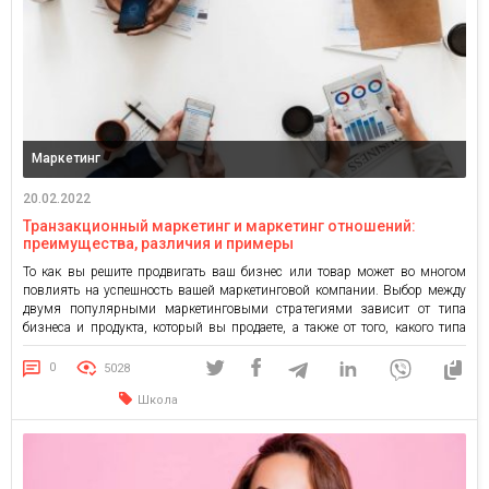
Маркетинг
20.02.2022
Транзакционный маркетинг и маркетинг отношений:
преимущества, различия и примеры
То как вы решите продвигать ваш бизнес или товар может во многом
повлиять на успешность вашей маркетинговой компании. Выбор между
двумя популярными маркетинговыми стратегиями зависит от типа
бизнеса и продукта, который вы продаете, а также от того, какого типа
клиентов вы намерены привлечь. Транзакционный маркетинг направлен
на обеспечение разовой продажи от большого количества клиентов, в […]
0
5028
Школа