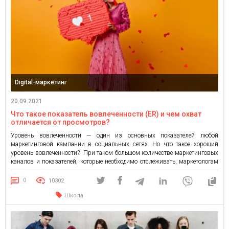
Digital-маркетинг
20.09.2021
Что такое показатель вовлеченности (ER) и чем охват
отличается от просмотров?
Уровень вовлеченности — один из основных показателей любой
маркетинговой кампании в социальных сетях. Но что такое хороший
уровень вовлеченности? При таком большом количестве маркетинговых
каналов и показателей, которые необходимо отслеживать, маркетологам
может быть сложно понять, что представляет собой хороший уровень
вовлеченности. Давайте разберемся что такое показатель вовлеченности
0
10302
или Engagement Rate (ER), какие показатели вовлеченности в […]
Школа