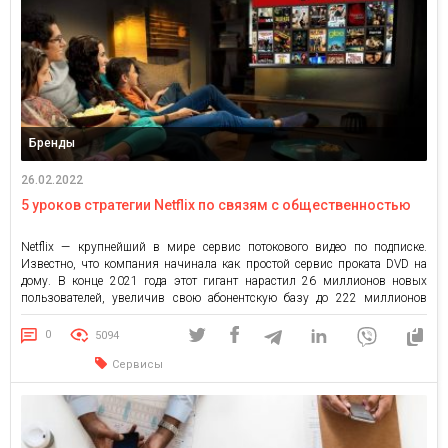
Бренды
26.02.2022
5 уроков стратегии Netflix по связям с общественностью
Netflix — крупнейший в мире сервис потокового видео по подписке.
Известно, что компания начинала как простой сервис проката DVD на
дому. В конце 2021 года этот гигант нарастил 26 миллионов новых
пользователей, увеличив свою абонентскую базу до 222 миллионов
подписчиков. Рекордный рост был связан с тем, что миллионы людей
были вынуждены сидеть дома из-за карантинных […]
0
5094
Сервисы