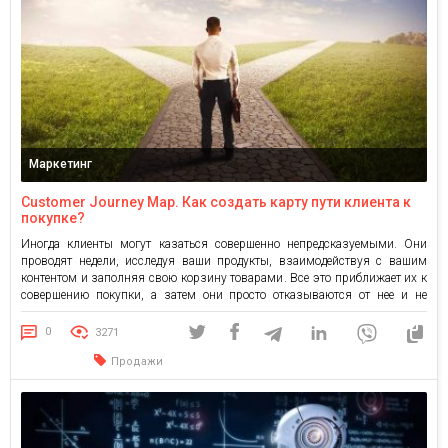
Маркетинг
Customer Journey Map. Как создать карту пути клиента к
покупке?
Иногда клиенты могут казаться совершенно непредсказуемыми. Они
проводят недели, исследуя ваши продукты, взаимодействуя с вашим
контентом и заполняя свою корзину товарами. Все это приближает их к
совершению покупки, а затем они просто отказываются от нее и не
оформляют заказ. Или клиенты подписываются на ваши электронные
письма, переходят на страницы ваших продуктов, узнают больше о ваших
0
3271
[…]
Продажи