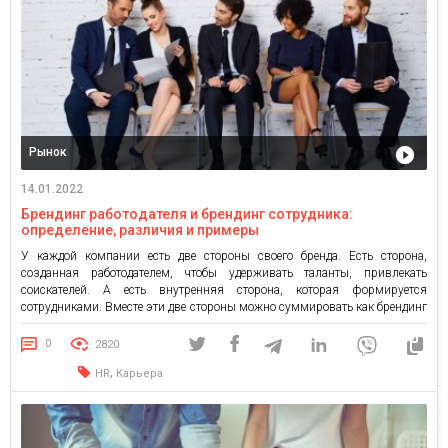
Рынок
14.01.2022
Брендинг работодателя и брендинг сотрудника:
определение, различия и примеры
У каждой компании есть две стороны своего бренда. Есть сторона,
созданная работодателем, чтобы удерживать таланты, привлекать
соискателей. А есть внутренняя сторона, которая формируется
сотрудниками. Вместе эти две стороны можно суммировать как брендинг
работодателя и брендинг сотрудников. Эти два типа брендов выглядят и
работают по-разному. Однако они оба одинаково важны, потому как они
0
2820
играют важную роль […]
,
HR
Карьера