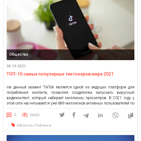
Общество
06.10.2021
ТОП-10 самых популярных тиктокеров мира 2021
На данный момент TikTok является одной из ведущих платформ для
потребления контента, позволяя создателям запускать вирусный
видеоконтент, который набирает миллионы просмотров. В 2021 году у
этой сети насчитывается уже 689 миллионов активных пользователей по
всему миру. Помимо музыкального и танцевального контента, TikTok
известен своими комедийными роликами или шутками. В каждой
0
56605
социальной сети есть пользователи с […]
,
Influence
Рейтинги