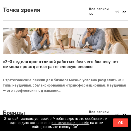
Точка зрения
Все записи
>>
«2–3 недели кропотливой работы»: без чего бизнесу нет
смысла проводить стратегическую сессию
Стратегические сессии для бизнеса можно условно разделить на 3
типа: неудачная, сбалансированная и трансформационная. Неудачная
— это «рефлексия под канапе»...
Бренды
Все записи
>>
Этот сайт использует cookie. Чтобы закрыть это сообщение и
подтвердить согласие на
использование cookie
на этом
ОК
сайте, нажмите кнопку "Ок".