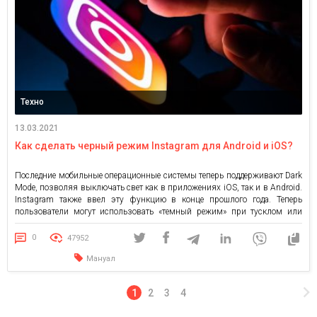
Техно
13.03.2021
Как сделать черный режим Instagram для Android и iOS?
Последние мобильные операционные системы теперь поддерживают Dark
Mode, позволяя выключать свет как в приложениях iOS, так и в Android.
Instagram также ввел эту функцию в конце прошлого года. Теперь
пользователи могут использовать «темный режим» при тусклом или
даже черном как смоль освещении. Что он дает? Темный режим Instagram
(Dark Mode) прост в использовании и отлично […]
0
47952
Мануал
1
2
3
4