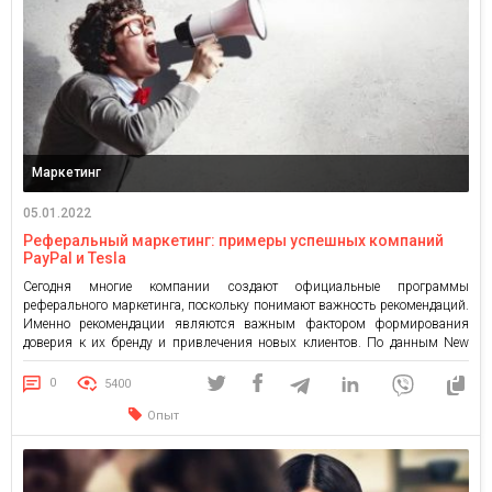
Маркетинг
05.01.2022
Реферальный маркетинг: примеры успешных компаний
PayPal и Tesla
Сегодня многие компании создают официальные программы
реферального маркетинга, поскольку понимают важность рекомендаций.
Именно рекомендации являются важным фактором формирования
доверия к их бренду и привлечения новых клиентов. По данным New
York Times, 65% всего нового бизнеса приходится на рефералов. Это
означает, что в среднем две трети потребителей совершают покупки,
0
5400
потому что кто-то из их знакомых порекомендовал […]
Опыт