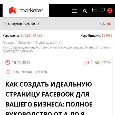
Сб, 8 августа 2026, 00:28
UA
RU
Курс валют:
$44,65 , €51,60
Курс Биткоин:
$64936
Главная
Маркетинг
Digital-маркетинг
Как создать идеальную страницу Facebook для вашего бизнеса: полное
руководство от А до Я
18.11.2019
8
38749
Время чтения: 10.5 мин.
КАК СОЗДАТЬ ИДЕАЛЬНУЮ
СТРАНИЦУ FACEBOOK ДЛЯ
ВАШЕГО БИЗНЕСА: ПОЛНОЕ
РУКОВОДСТВО ОТ А ДО Я