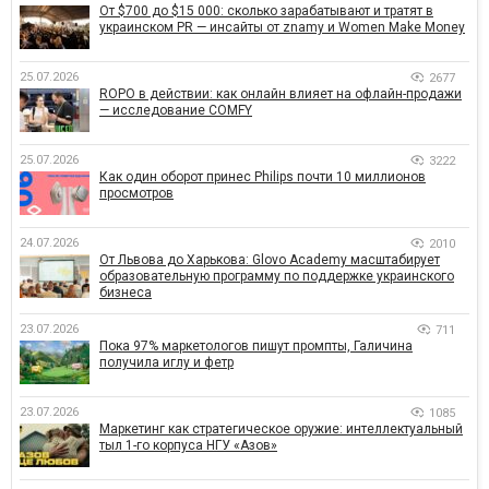
От $700 до $15 000: сколько зарабатывают и тратят в
украинском PR — инсайты от znamy и Women Make Money
25.07.2026
2677
ROPO в действии: как онлайн влияет на офлайн-продажи
— исследование COMFY
25.07.2026
3222
Как один оборот принес Philips почти 10 миллионов
просмотров
24.07.2026
2010
От Львова до Харькова: Glovo Academy масштабирует
образовательную программу по поддержке украинского
бизнеса
23.07.2026
711
Пока 97% маркетологов пишут промпты, Галичина
получила иглу и фетр
23.07.2026
1085
Маркетинг как стратегическое оружие: интеллектуальный
тыл 1-го корпуса НГУ «Азов»