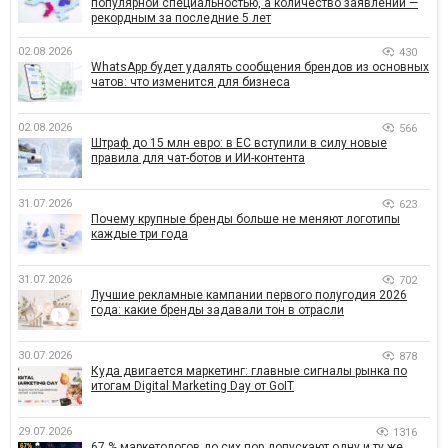
популярной специальностью, а количество заявлений —
рекордным за последние 5 лет
02.08.2026
430
WhatsApp будет удалять сообщения брендов из основных
чатов: что изменится для бизнеса
02.08.2026
566
Штраф до 15 млн евро: в ЕС вступили в силу новые
правила для чат-ботов и ИИ-контента
31.07.2026
623
Почему крупные бренды больше не меняют логотипы
каждые три года
31.07.2026
702
Лучшие рекламные кампании первого полугодия 2026
года: какие бренды задавали тон в отрасли
30.07.2026
878
Куда двигается маркетинг: главные сигналы рынка по
итогам Digital Marketing Day от GoIT
29.07.2026
1316
67 % маркетологов до сих пор допускают одну и ту же