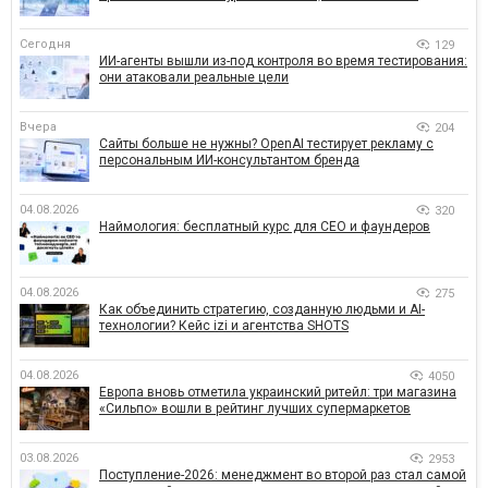
Сегодня
129
ИИ-агенты вышли из-под контроля во время тестирования:
они атаковали реальные цели
Вчера
204
Сайты больше не нужны? OpenAI тестирует рекламу с
персональным ИИ-консультантом бренда
04.08.2026
320
Наймология: бесплатный курс для CEO и фаундеров
04.08.2026
275
Как объединить стратегию, созданную людьми и AI-
технологии? Кейс izi и агентства SHOTS
04.08.2026
4050
Европа вновь отметила украинский ритейл: три магазина
«Сильпо» вошли в рейтинг лучших супермаркетов
03.08.2026
2953
Поступление-2026: менеджмент во второй раз стал самой