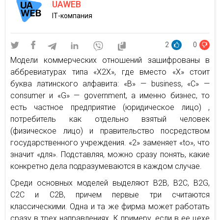
UAWEB
ІТ-компания
2
0
Модели коммерческих отношений зашифрованы в
аббревиатурах типа «Х2Х», где вместо «Х» стоит
буква латинского алфавита: «B» — business, «C» —
consumer и «G» — government, а именно бизнес, то
есть частное предприятие (юридическое лицо) ,
потребитель как отдельно взятый человек
(физическое лицо) и правительство посредством
государственного учреждения. «2» заменяет «to», что
значит «для». Подставляя, можно сразу понять, какие
конкретно дела подразумеваются в каждом случае.
Среди основных моделей выделяют B2B, B2C, B2G,
C2C и C2B, причем первые три считаются
классическими. Одна и та же фирма может работать
сразу в трех направлениях. К примеру, если в ее цехе