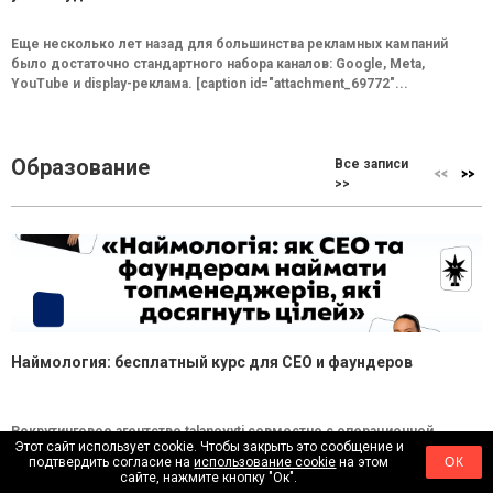
Еще несколько лет назад для большинства рекламных кампаний
было достаточно стандартного набора каналов: Google, Meta,
YouTube и display-реклама. [caption id="attachment_69772"...
Образование
Все записи
>>
Наймология: бесплатный курс для CEO и фаундеров
Рекрутинговое агентство talanovyti совместно с операционной
Этот сайт использует cookie. Чтобы закрыть это сообщение и
системой Core (входят в группу FRACTAL) запускают бесплатный
подтвердить согласие на
использование cookie
на этом
ОК
курс "Наймология: как СEO и фаундерам...
сайте, нажмите кнопку "Ок".