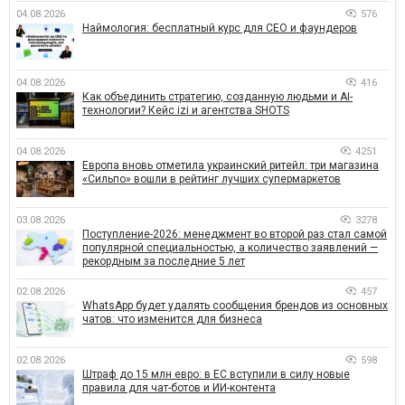
04.08.2026
576
Наймология: бесплатный курс для CEO и фаундеров
04.08.2026
416
Как объединить стратегию, созданную людьми и AI-
технологии? Кейс izi и агентства SHOTS
04.08.2026
4251
Европа вновь отметила украинский ритейл: три магазина
«Сильпо» вошли в рейтинг лучших супермаркетов
03.08.2026
3278
Поступление-2026: менеджмент во второй раз стал самой
популярной специальностью, а количество заявлений —
рекордным за последние 5 лет
02.08.2026
457
WhatsApp будет удалять сообщения брендов из основных
чатов: что изменится для бизнеса
02.08.2026
598
Штраф до 15 млн евро: в ЕС вступили в силу новые
правила для чат-ботов и ИИ-контента