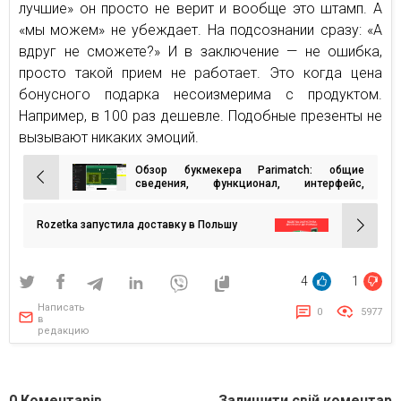
лучшие» он просто не верит и вообще это штамп. А
«мы можем» не убеждает. На подсознании сразу: «А
вдруг не сможете?» И в заключение — не ошибка,
просто такой прием не работает. Это когда цена
бонусного подарка несоизмерима с продуктом.
Например, в 100 раз дешевле. Подобные презенты не
вызывают никаких эмоций.
Обзор букмекера Parimatch: общие
Навигация
сведения, функционал, интерфейс,
достоинства и недостатки
по
записям
Rozetka запустила доставку в Польшу
4
1
Написать
0
5977
в
редакцию
0
Коментарів
Залишити свій коментар