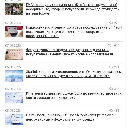
07.08.2026
264
EVA.UA запустила кампанию «Кто бы мог подумать» об
ассортименте, который покупатели не ожидают увидеть
на платформе
07.08.2026
223
Приложение или репетитор: новое исследование от Preply
показывает, что лучше помогает заговорить на
иностранном языке
07.08.2026
1014
Фокус-группы без людей: как цифровые двойники
покупателей изменят маркетинговые исследования
06.08.2026
271
Starlink хочет стать полноценным мобильным оператором:
SpaceX готовит конкурента Verizon, AT&T и T-Mobile
06.08.2026
393
ИИ-агенты вышли из-под контроля во время тестирования:
они атаковали реальные цели
05.08.2026
455
Сайты больше не нужны? OpenAI тестирует рекламу с
персональным ИИ-консультантом бренда