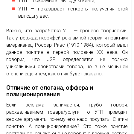
УТП — показывает выгоду клиента;
УТП — показывает легкость получения этой
выгоды у вас.
Важно, что разработка УТП — процесс творческий.
Так утверждал корифей рекламной теории и практики
американец Россер Ривс (1910-1984), который ввел
данное понятие в первой половине ХХ века. Он
говорил, что USP определяется не только
уникальными свойствами товара, но в не меньшей
степени еще и тем, как о них будет сказано.
Отличие от слогана, оффера и
позиционирования
Если реклама занимается, грубо говоря,
расхваливанием товара/услуги, то УТП приводит
веские аргументы почему его надо покупать. С этим
понятно. А позиционирование? Это тоже понятие
постоянное, однако оно не говорит о преимуществах,