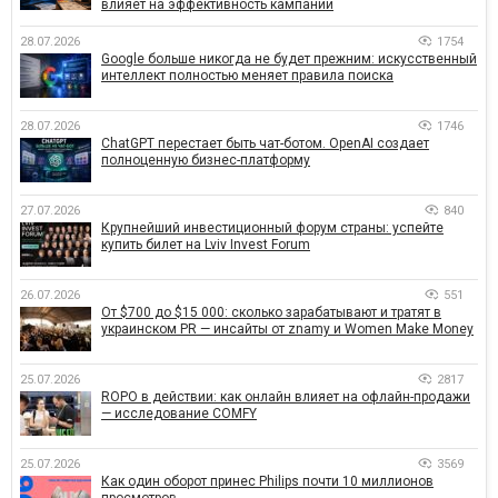
влияет на эффективность кампаний
28.07.2026
1754
Google больше никогда не будет прежним: искусственный
интеллект полностью меняет правила поиска
28.07.2026
1746
ChatGPT перестает быть чат-ботом. OpenAI создает
полноценную бизнес-платформу
27.07.2026
840
Крупнейший инвестиционный форум страны: успейте
купить билет на Lviv Invest Forum
26.07.2026
551
От $700 до $15 000: сколько зарабатывают и тратят в
украинском PR — инсайты от znamy и Women Make Money
25.07.2026
2817
ROPO в действии: как онлайн влияет на офлайн-продажи
— исследование COMFY
25.07.2026
3569
Как один оборот принес Philips почти 10 миллионов
просмотров