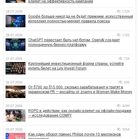
влияет на эффективность кампаний
28.07.2026
1729
Google больше никогда не будет прежним: искусственный
интеллект полностью меняет правила поиска
28.07.2026
1725
ChatGPT перестает быть чат-ботом. OpenAI создает
полноценную бизнес-платформу
27.07.2026
724
Крупнейший инвестиционный форум страны: успейте
купить билет на Lviv Invest Forum
26.07.2026
535
От $700 до $15 000: сколько зарабатывают и тратят в
украинском PR — инсайты от znamy и Women Make Money
25.07.2026
2695
ROPO в действии: как онлайн влияет на офлайн-продажи
— исследование COMFY
25.07.2026
3254
Как один оборот принес Philips почти 10 миллионов
просмотров