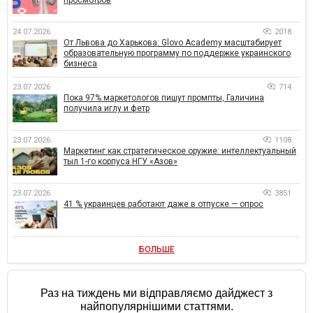
24.07.2026
2018
От Львова до Харькова: Glovo Academy масштабирует
образовательную программу по поддержке украинского
бизнеса
23.07.2026
714
Пока 97% маркетологов пишут промпты, Галичина
получила иглу и фетр
23.07.2026
1108
Маркетинг как стратегическое оружие: интеллектуальный
тыл 1-го корпуса НГУ «Азов»
23.07.2026
3851
41 % украинцев работают даже в отпуске — опрос
БОЛЬШЕ
Раз на тиждень ми відправляємо дайджест з
найпопулярнішими статтями.