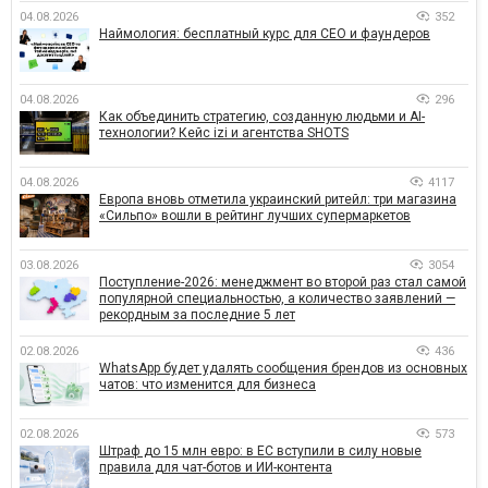
04.08.2026
352
Наймология: бесплатный курс для CEO и фаундеров
04.08.2026
296
Как объединить стратегию, созданную людьми и AI-
технологии? Кейс izi и агентства SHOTS
04.08.2026
4117
Европа вновь отметила украинский ритейл: три магазина
«Сильпо» вошли в рейтинг лучших супермаркетов
03.08.2026
3054
Поступление-2026: менеджмент во второй раз стал самой
популярной специальностью, а количество заявлений —
рекордным за последние 5 лет
02.08.2026
436
WhatsApp будет удалять сообщения брендов из основных
чатов: что изменится для бизнеса
02.08.2026
573
Штраф до 15 млн евро: в ЕС вступили в силу новые
правила для чат-ботов и ИИ-контента