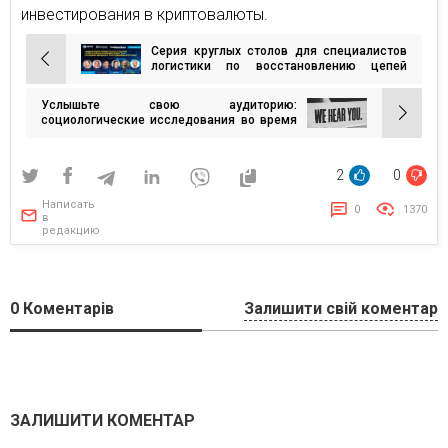
инвестирования в криптовалюты.
Серия круглых столов для специалистов
Навигация
логистики по восстановлению цепей
снабжения отрасли пищевой
по
промышленности
Услышьте свою аудиторию:
записям
социологические исследования во время
войны
2
0
Написать
0
1370
в
редакцию
0
Коментарів
Залишити свій коментар
ЗАЛИШИТИ КОМЕНТАР