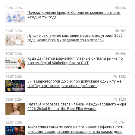
31.07.2026
645
Почему крупные бренды больше не меняют логотипы
каждые три года
31.07.2026
707
Лучшие рекламные кампании первого полугодия 2026
года: какие бренды задавали тон в отрасли
30.07.2026
896
Куда двигается маркетинг: главные сигналы рынка по
итогам Digital Marketing Day от GoIT
29.07.2026
1352
67 % маркетологов до сих пор допускают одну и ту же
ошибку, хотя знают, что она не работает
29.07.2026
1023
Наталья Морозова стала членом международного жюри
2026 Global Best of the Best Effie Awards
28.07.2026
3764
AI-креативы сами по себе не повышают эффективность
рекламы: исследование показало, что на самом деле