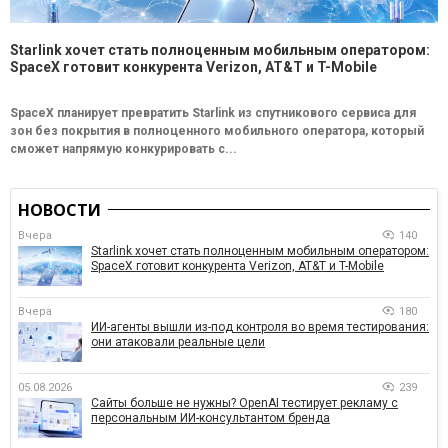
Starlink хочет стать полноценным мобильным оператором:
SpaceX готовит конкурента Verizon, AT&T и T-Mobile
SpaceX планирует превратить Starlink из спутникового сервиса для
зон без покрытия в полноценного мобильного оператора, который
сможет напрямую конкурировать с...
НОВОСТИ
Вчера
140
Starlink хочет стать полноценным мобильным оператором:
SpaceX готовит конкурента Verizon, AT&T и T-Mobile
Вчера
180
ИИ-агенты вышли из-под контроля во время тестирования:
они атаковали реальные цели
05.08.2026
239
Сайты больше не нужны? OpenAI тестирует рекламу с
персональным ИИ-консультантом бренда