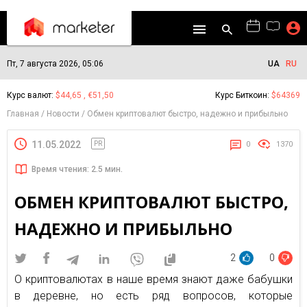
Пт, 7 августа 2026, 05:06
UA
RU
Курс валют:
$44,65 , €51,50
Курс Биткоин:
$64369
Главная
Новости
Обмен криптовалют быстро, надежно и прибыльно
11.05.2022
PR
0
1370
Время чтения: 2.5 мин.
ОБМЕН КРИПТОВАЛЮТ БЫСТРО,
НАДЕЖНО И ПРИБЫЛЬНО
2
0
О криптовалютах в наше время знают даже бабушки
в деревне, но есть ряд вопросов, которые