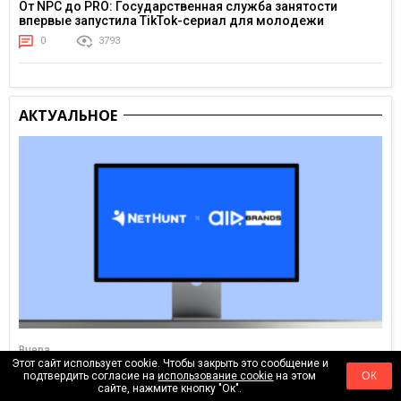
От NPC до PRO: Государственная служба занятости
впервые запустила TikTok-сериал для молодежи
0
3793
АКТУАЛЬНОЕ
Вчера
Этот сайт использует cookie. Чтобы закрыть это сообщение и
Как настроить процессы для агентства: опыт AIR Brands в
подтвердить согласие на
использование cookie
на этом
ОК
NetHunt CRM
сайте, нажмите кнопку "Ок".