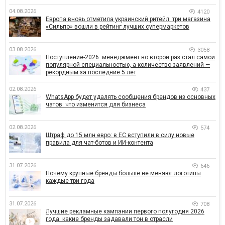
04.08.2026
4120
Европа вновь отметила украинский ритейл: три магазина
«Сильпо» вошли в рейтинг лучших супермаркетов
03.08.2026
3058
Поступление-2026: менеджмент во второй раз стал самой
популярной специальностью, а количество заявлений —
рекордным за последние 5 лет
02.08.2026
437
WhatsApp будет удалять сообщения брендов из основных
чатов: что изменится для бизнеса
02.08.2026
574
Штраф до 15 млн евро: в ЕС вступили в силу новые
правила для чат-ботов и ИИ-контента
31.07.2026
646
Почему крупные бренды больше не меняют логотипы
каждые три года
31.07.2026
708
Лучшие рекламные кампании первого полугодия 2026
года: какие бренды задавали тон в отрасли