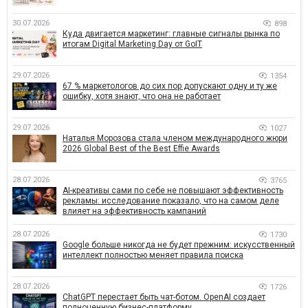
30.07.2026
898
Куда двигается маркетинг: главные сигналы рынка по
итогам Digital Marketing Day от GoIT
29.07.2026
1354
67 % маркетологов до сих пор допускают одну и ту же
ошибку, хотя знают, что она не работает
29.07.2026
1027
Наталья Морозова стала членом международного жюри
2026 Global Best of the Best Effie Awards
28.07.2026
3765
AI-креативы сами по себе не повышают эффективность
рекламы: исследование показало, что на самом деле
влияет на эффективность кампаний
28.07.2026
1730
Google больше никогда не будет прежним: искусственный
интеллект полностью меняет правила поиска
28.07.2026
1726
ChatGPT перестает быть чат-ботом. OpenAI создает
полноценную бизнес-платформу