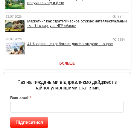
получила иглу и фетр
23.07.2026
1111
Маркетинг как стратегическое оружие: интеллектуальный
тыл 1-го корпуса НГУ «Азов»
23.07.2026
3854
41 % украинцев работают даже в отпуске — опрос
БОЛЬШЕ
Раз на тиждень ми відправляємо дайджест з
найпопулярнішими статтями.
Ваш email
*
Підписатися