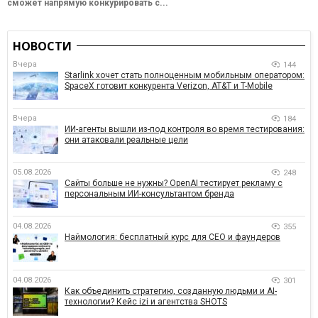
сможет напрямую конкурировать с...
НОВОСТИ
Вчера
144
Starlink хочет стать полноценным мобильным оператором:
SpaceX готовит конкурента Verizon, AT&T и T-Mobile
Вчера
184
ИИ-агенты вышли из-под контроля во время тестирования:
они атаковали реальные цели
05.08.2026
248
Сайты больше не нужны? OpenAI тестирует рекламу с
персональным ИИ-консультантом бренда
04.08.2026
355
Наймология: бесплатный курс для CEO и фаундеров
04.08.2026
301
Как объединить стратегию, созданную людьми и AI-
технологии? Кейс izi и агентства SHOTS