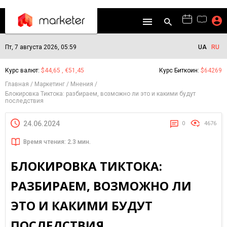
Пт, 7 августа 2026, 05:59
UA
RU
Курс валют:
$44,65 , €51,45
Курс Биткоин:
$64269
Главная
Маркетинг
Мнения
Блокировка Тиктока: разбираем, возможно ли это и какими будут
последствия
24.06.2024
0
4676
Время чтения: 2.3 мин.
БЛОКИРОВКА ТИКТОКА:
РАЗБИРАЕМ, ВОЗМОЖНО ЛИ
ЭТО И КАКИМИ БУДУТ
ПОСЛЕДСТВИЯ