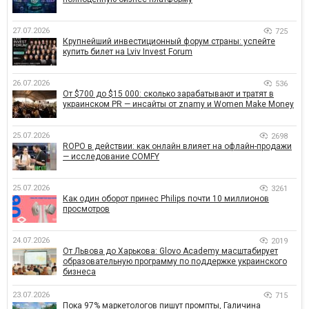
27.07.2026
725
Крупнейший инвестиционный форум страны: успейте
купить билет на Lviv Invest Forum
26.07.2026
536
От $700 до $15 000: сколько зарабатывают и тратят в
украинском PR — инсайты от znamy и Women Make Money
25.07.2026
2698
ROPO в действии: как онлайн влияет на офлайн-продажи
— исследование COMFY
25.07.2026
3261
Как один оборот принес Philips почти 10 миллионов
просмотров
24.07.2026
2019
От Львова до Харькова: Glovo Academy масштабирует
образовательную программу по поддержке украинского
бизнеса
23.07.2026
715
Пока 97% маркетологов пишут промпты, Галичина