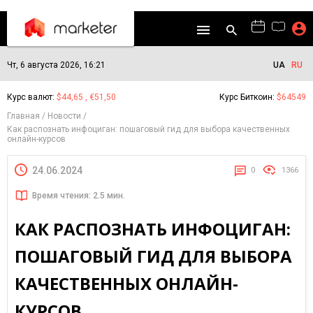
Чт, 6 августа 2026, 16:21
UA
RU
Курс валют:
$44,65 , €51,50
Курс Биткоин:
$64549
Главная
Новости
Как распознать инфоциган: пошаговый гид для выбора качественных
онлайн-курсов
24.06.2024
0
1366
Время чтения: 2.5 мин.
КАК РАСПОЗНАТЬ ИНФОЦИГАН:
ПОШАГОВЫЙ ГИД ДЛЯ ВЫБОРА
КАЧЕСТВЕННЫХ ОНЛАЙН-
КУРСОВ