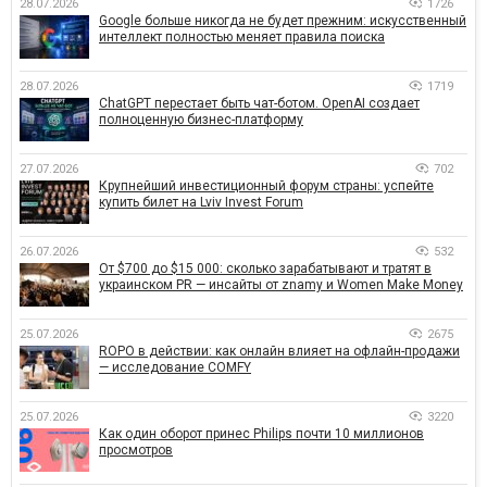
28.07.2026
1726
Google больше никогда не будет прежним: искусственный
интеллект полностью меняет правила поиска
28.07.2026
1719
ChatGPT перестает быть чат-ботом. OpenAI создает
полноценную бизнес-платформу
27.07.2026
702
Крупнейший инвестиционный форум страны: успейте
купить билет на Lviv Invest Forum
26.07.2026
532
От $700 до $15 000: сколько зарабатывают и тратят в
украинском PR — инсайты от znamy и Women Make Money
25.07.2026
2675
ROPO в действии: как онлайн влияет на офлайн-продажи
— исследование COMFY
25.07.2026
3220
Как один оборот принес Philips почти 10 миллионов
просмотров