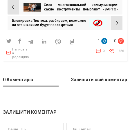
Сила многоканальной коммуникации:
Навигация
какие инструменты помогают «ВАРТО»
добиться бизнес-целей клиентов?
по
Блокировка Тиктока: разбираем, возможно
записям
ли это и какими будут последствия
1
0
Написать
0
1366
в
редакцию
0
Коментарів
Залишити свій коментар
ЗАЛИШИТИ КОМЕНТАР