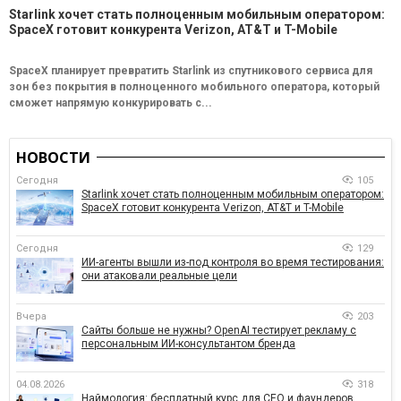
Starlink хочет стать полноценным мобильным оператором:
SpaceX готовит конкурента Verizon, AT&T и T-Mobile
SpaceX планирует превратить Starlink из спутникового сервиса для
зон без покрытия в полноценного мобильного оператора, который
сможет напрямую конкурировать с...
НОВОСТИ
Сегодня
105
Starlink хочет стать полноценным мобильным оператором:
SpaceX готовит конкурента Verizon, AT&T и T-Mobile
Сегодня
129
ИИ-агенты вышли из-под контроля во время тестирования:
они атаковали реальные цели
Вчера
203
Сайты больше не нужны? OpenAI тестирует рекламу с
персональным ИИ-консультантом бренда
04.08.2026
318
Наймология: бесплатный курс для CEO и фаундеров