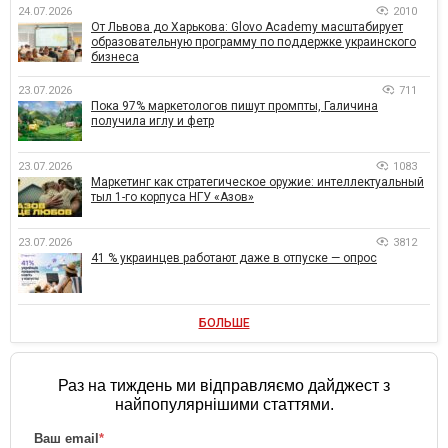
24.07.2026
2010
От Львова до Харькова: Glovo Academy масштабирует
образовательную программу по поддержке украинского
бизнеса
23.07.2026
711
Пока 97% маркетологов пишут промпты, Галичина
получила иглу и фетр
23.07.2026
1083
Маркетинг как стратегическое оружие: интеллектуальный
тыл 1-го корпуса НГУ «Азов»
23.07.2026
3812
41 % украинцев работают даже в отпуске — опрос
БОЛЬШЕ
Раз на тиждень ми відправляємо дайджест з
найпопулярнішими статтями.
Ваш email
*