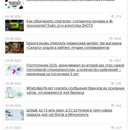
04.08.2026
274
Как объединить стратегию, созданную людьми и AI-
технологии? Кейс izi и агентства SHOTS
04.08.2026
4050
Европа вновь отметила украинский ритейл: три магазина
«Сильпо» вошли в рейтинг лучших супермаркетов
03.08.2026
2951
Поступление-2026: менеджмент во второй раз стал самой
популярной специальностью, а количество заявлений —
рекордным за последние 5 лет
02.08.2026
430
WhatsApp будет удалять сообщения брендов из основных
чатов: что изменится для бизнеса
02.08.2026
564
Штраф до 15 млн евро: в ЕС вступили в силу новые
правила для чат-ботов и ИИ-контента
31.07.2026
623