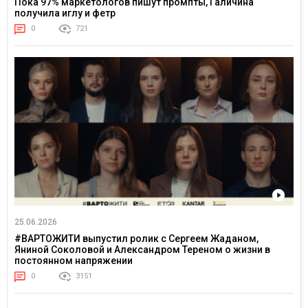
Пока 97% маркетологов пишут промпты, Галичина
получила иглу и фетр
0
721
25.06.2026
#ВАРТОЖИТИ выпустил ролик с Сергеем Жаданом,
Яниной Соколовой и Александром Тереном о жизни в
постоянном напряжении
0
3151