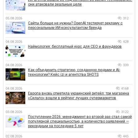
они атаковали реальные цели
05.08.2026
312
Сайты больше не нужны? OpenAI тестирует рекламу с
персональным ИИ-консультантом бренда
04.08.2026
428
Наймология: бесплатный курс для CEO и фаундеров
04.08.2026
339
Как объединить стратегию, созданную людьми и AI-
технологии? Кейс izi и агентства SHOTS
04.08.2026
4168
Европа вновь отметила украинский ритейл: три магазина
«Сильпо» вошли в рейтинг лучших супермаркетов
03.08.2026
3122
Поступление-2026: менеджмент во второй раз стал самой
популярной специальностью, а количество заявлений —
рекордным за последние 5 лет
02.08.2026
445