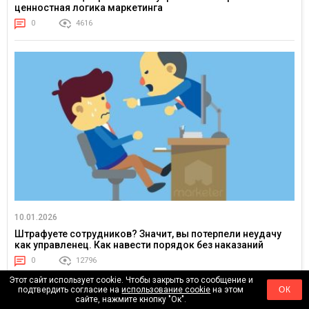
ценностная логика маркетинга
0
4616
10.01.2026
Штрафуете сотрудников? Значит, вы потерпели неудачу
как управленец. Как навести порядок без наказаний
0
12796
Этот сайт использует cookie. Чтобы закрыть это сообщение и
подтвердить согласие на
использование cookie
на этом
ОК
сайте, нажмите кнопку "Ок".