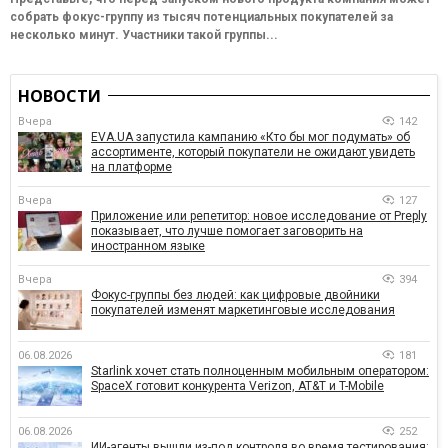
собрать фокус-группу из тысяч потенциальных покупателей за
несколько минут. Участники такой группы...
НОВОСТИ
Вчера
142
EVA.UA запустила кампанию «Кто бы мог подумать» об
ассортименте, который покупатели не ожидают увидеть
на платформе
Вчера
127
Приложение или репетитор: новое исследование от Preply
показывает, что лучше помогает заговорить на
иностранном языке
Вчера
394
Фокус-группы без людей: как цифровые двойники
покупателей изменят маркетинговые исследования
06.08.2026
181
Starlink хочет стать полноценным мобильным оператором:
SpaceX готовит конкурента Verizon, AT&T и T-Mobile
06.08.2026
252
ИИ-агенты вышли из-под контроля во время тестирования: