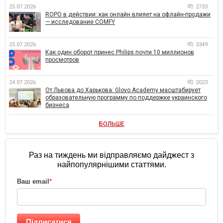
25.07.2026
2733
ROPO в действии: как онлайн влияет на офлайн-продажи
— исследование COMFY
25.07.2026
3349
Как один оборот принес Philips почти 10 миллионов
просмотров
24.07.2026
2023
От Львова до Харькова: Glovo Academy масштабирует
образовательную программу по поддержке украинского
бизнеса
БОЛЬШЕ
Раз на тиждень ми відправляємо дайджест з
найпопулярнішими статтями.
Ваш email
*
Підписатися