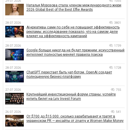
29.07.2026
1055
Наталья Морозова стала членом международного жюри
2026 Global Best of the Best Effie Awards
28.07.2026
3801
AI-креативы сами по себе не повышают эффективность
рекламы: исследование показало, что на самом деле
влияет на эффективность кампаний
28.07.2026
1739
Google больше никогда не будет прежним: искусственный
интеллект полностью меняет правила поиска
28.07.2026
1728
ChatGPT перестает быть чат-ботом. OpenAI создает
полноценную бизнес-платформу
27.07.2026
755
Крупнейший инвестиционный форум страны: успейте
купить билет на Lviv Invest Forum
26.07.2026
541
От $700 до $15 000: сколько зарабатывают и тратят в
украинском PR — инсайты от znamy и Women Make Money