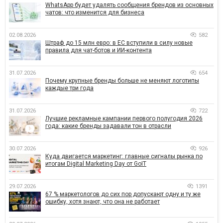
WhatsApp будет удалять сообщения брендов из основных
чатов: что изменится для бизнеса
02.08.2026
582
Штраф до 15 млн евро: в ЕС вступили в силу новые
правила для чат-ботов и ИИ-контента
31.07.2026
654
Почему крупные бренды больше не меняют логотипы
каждые три года
31.07.2026
722
Лучшие рекламные кампании первого полугодия 2026
года: какие бренды задавали тон в отрасли
30.07.2026
926
Куда двигается маркетинг: главные сигналы рынка по
итогам Digital Marketing Day от GoIT
29.07.2026
1391
67 % маркетологов до сих пор допускают одну и ту же
ошибку, хотя знают, что она не работает