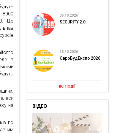
будуть
и 8000
06.10.2026
0. Це
SECURITY 2.0
ь впав
сурсів
13.10.2026
mitomo
ЄвроБудЕкспо 2026
веде в
ькими
будуть
ВСІ ПОДІЇ
ашини.
лалася
вку на
ВІДЕО
ків по
навчим