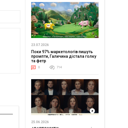
23.07.2026
Поки 97% маркетологів пишуть
промпти, Галичина дістала голку
та фетр
0
714
25.06.2026