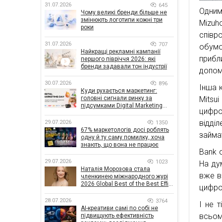
31.07.2026
645
Одним
Чому великі бренди більше не
змінюють логотипи кожні три
Mizuh
роки
співр
31.07.2026
707
обумо
Найкращі рекламні кампанії
прибл
першого півріччя 2026: які
бренди задавали тон індустрії
допом
30.07.2026
896
Інша 
Куди рухається маркетинг:
головні сигнали ринку за
Mitsu
підсумками Digital Marketing
цифро
Day від GoIT
відді
29.07.2026
1350
67% маркетологів досі роблять
займа
одну й ту саму помилку, хоча
знають, що вона не працює
Bank o
29.07.2026
1023
На ду
Наталія Морозова стала
вже в
членкинею міжнародного журі
2026 Global Best of the Best Effie
цифров
Awards
28.07.2026
3764
І не 
AI-креативи самі по собі не
всьом
підвищують ефективність