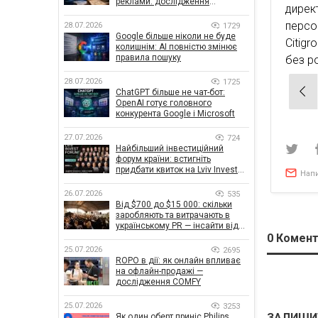
реклами: дослідження
дирек
показало, що насправді
впливає на ефективність
персо
28.07.2026
1729
кампаній
Google більше ніколи не буде
Citig
колишнім: AI повністю змінює
правила пошуку
без ро
28.07.2026
1725
Нав
ChatGPT більше не чат-бот:
OpenAI готує головного
зап
конкурента Google і Microsoft
27.07.2026
724
Найбільший інвестиційний
форум країни: встигніть
придбати квиток на Lviv Invest
Нап
Forum
26.07.2026
535
Від $700 до $15 000: скільки
заробляють та витрачають в
українському PR — інсайти від
znamy та Women Make Money
0
Комент
25.07.2026
2695
ROPO в дії: як онлайн впливає
на офлайн-продажі —
дослідження COMFY
25.07.2026
3253
ЗАЛИШИ
Як один оберт приніс Philips