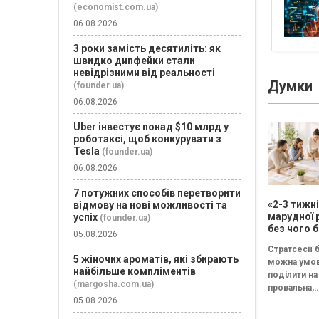
(economist.com.ua)
06.08.2026
3 роки замість десятиліть: як
швидко дипфейки стали
невідрізними від реальності
Думки
(founder.ua)
06.08.2026
Uber інвестує понад $10 млрд у
роботаксі, щоб конкурувати з
Tesla
(founder.ua)
06.08.2026
7 потужних способів перетворити
«2-3 тижн
відмову на нові можливості та
марудної 
успіх
(founder.ua)
без чого б
05.08.2026
немає сен
Стратсесії 
проводит
5 жіночих ароматів, які збирають
можна умо
стратегіч
найбільше компліментів
поділити на 
(margosha.com.ua)
провальна,
05.08.2026
збалансова
трансформа