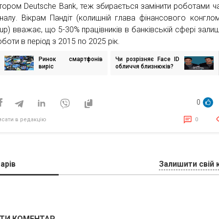
тором Deutsche Bank, теж збирається замінити роботами ч
налу. Вікрам Пандіт (колишній глава фінансового конгло
roup) вважає, що 5-30% працівників в банківській сфері зали
боти в період з 2015 по 2025 рік.
Ринок смартфонів
Чи розрізняє Face ID
ігація
виріс
обличчя близнюків?
исів
0
исати в редакцію
0
арів
Залишити свій 
ТИ КОМЕНТАР