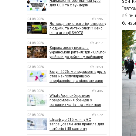
збитк
Наймологія: безплатний курс
для CEO та фаундерів
“авто
збіль
04.08.2026
296
близь
Як поєднати стратегію, створену
людьми, та AI-технології? Кейс
izi та агенції SHOTS
04.08.2026
4117
Європа знову визнала
український ритейл: три «Сільпо»
увійшли до рейтингу найкращих
супермаркетів
03.08.2026
3053
Вступ-2026: менеджмент вдруге
став найпопулярнішою
спеціальністю, а кількість заяв
— рекордна за 5 років
02.08.2026
436
WhatsApp прибиратиме
повідомлення брендів з
основних чатів: що зміниться
для бізнесу
02.08.2026
572
Штраф до €15 млн: у ЄС
запрацювали нові правила для
чатботів і ШІ-контенту