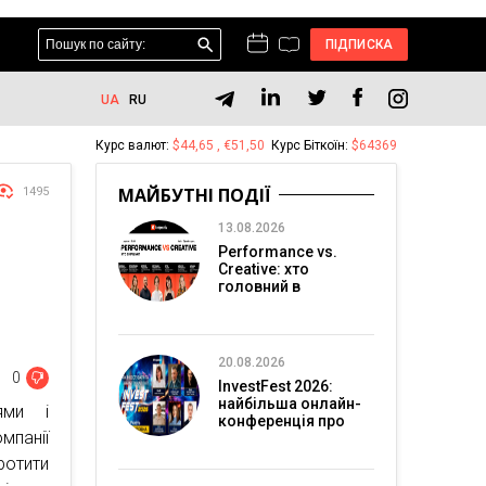
ПІДПИСКА
UA
RU
Курс валют:
$44,65 , €51,50
Курс Біткоїн:
$64369
МАЙБУТНІ ПОДІЇ
1495
13.08.2026
Performance vs.
Creative: хто
головний в
перформанс-
маркетингу?
20.08.2026
0
InvestFest 2026:
найбільша онлайн-
ями і
конференція про
мпанії
інвестиції
ротити