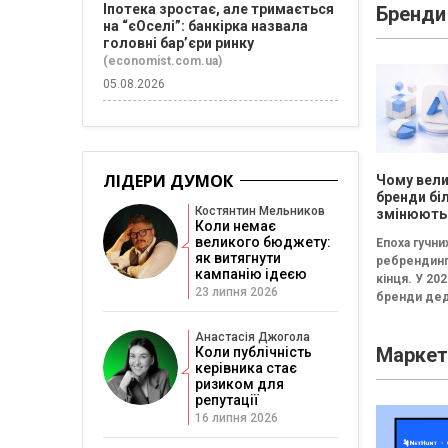
Іпотека зростає, але тримається
Бренди
Провальна 
на “єОселі”: банкірка назвала
«рефлексія
головні бар’єри ринку
канапе» бе
(economist.com.ua)
результату..
05.08.2026
ЛІДЕРИ ДУМОК
Чому вели
бренди бі
Костянтин Мельников
змінюють
Коли немає
логотипи 
великого бюджету:
Епоха гучни
три роки
як витягнути
ребрендинг
кампанію ідеєю
кінця. У 202
23 липня 2026
бренди дед
частіше інв
не в нові ло
Анастасія Джогола
Маркет
Коли публічність
впізнавані
керівника стає
елементи,..
ризиком для
репутації
16 липня 2026