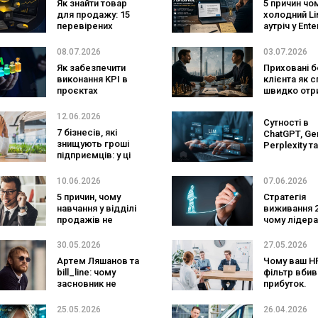
Як знайти товар
5 причин чо
для продажу: 15
холодний Li
перевірених
аутріч у Ente
методів пошуку
сегменті не
прибуткової ніші
продажів – 
08.07.2026
03.07.2026
насправді 
Як забезпечити
Приховані б
результат
виконання KPI в
клієнта як с
проєктах
швидко отр
максимум в
перемовин
12.06.2026
Сутності в
7 бізнесів, які
ChatGPT, Gem
знищують гроші
Perplexity т
підприємців: у ці
LLM: як стат
ніші краще не
частиною
заходити
відповідей
10.06.2026
07.06.2026
нейромере
5 причин, чому
Стратегія
навчання у відділі
виживання 2
продажів не
чому лідер
закріплюється — і
потрібно ш
як це виправити
змінювати
30.05.2026
27.05.2026
систему най
Артем Ляшанов та
Чому ваш H
щоб не прог
bill_line: чому
фільтр вбив
битві за інт
засновник не
прибуток.
завжди
Встигніть
залишається CEO
перебудува
25.05.2026
26.04.2026
найм під лід