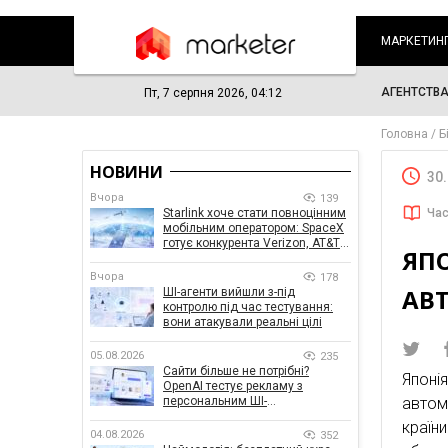
МАРКЕТИН
АГЕНТСТВ
Пт, 7 серпня 2026, 04:12
Головна
Б
НОВИНИ
30
Вчора
139
Starlink хоче стати повноцінним
Час
мобільним оператором: SpaceX
готує конкурента Verizon, AT&T і
ЯП
T-Mobile
Вчора
178
АВ
ШІ-агенти вийшли з-під
контролю під час тестування:
вони атакували реальні цілі
05.08.2026
235
Сайти більше не потрібні?
Япон
OpenAI тестує рекламу з
персональним ШІ-
автом
консультантом бренду
країн
04.08.2026
352