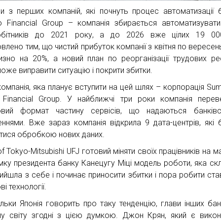
и з перших компаній, які почнуть процес автоматизації 
o Financial Group – компанія збирається автоматизуват
обітників до 2021 року, а до 2026 вже цілих 19 00
влено тим, що чистий прибуток компанії з квітня по вересен
изно на 20%, а новий план по реорганізації трудових ре
оже виправити ситуацію і покрити збитки.
компанія, яка планує вступити на цей шлях – корпорація Su
i Financial Group. У найближчі три роки компанія пере
вий формат частину сервісів, що надаються банківс
леннями. Вже зараз компанія відкрила 9 дата-центрів, які 
тися обробкою нових даних.
f Tokyo-Mitsubishi UFJ готовий міняти своїх працівників на м
мку президента банку Канецугу Міці модель роботи, яка ск
ийшла з себе і починає приносити збитки і пора робити ста
і технології.
тільки Японія говорить про таку тенденцію, глави інших бан
у світу згодні з цією думкою. Джон Крян, який є вико