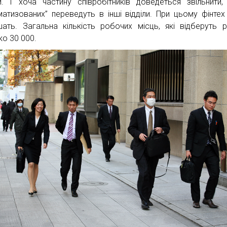
и. І хоча частину співробітників доведеться звільнити,
матизованих” переведуть в інші відділи. При цьому фінтех 
шать. Загальна кількість робочих місць, які відберуть 
ко 30 000.