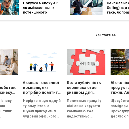
Покупки в епоху AI:
Венселлінг 
поки конкур
як змінився шлях
Selling): що 
забрали
потенційного
таке, як пр
найкращих
клієнта
чому цей ф
продажів
актуальний
Усі статті >>
і
6 ознак токсичної
Коли публічність
AI скопі
роботи»:
компанії, які
керівника стає
продукт 
ізнесу
потрібно помітити
ризиком для
тижні. Ал
су
на співбесіді
репутації
сенси ск
бізнесу
Нерідко я чую одну й
Погляньмо правді у
Щосуботи 
и
не змож
вно
ту саму історію.
вічі: лише керувати
помідори 
ну сесію
3 типи:
Шукач приходить у
компанією вже
Проходжу
чудовий офіс, його
недостатньо.
десяток п
на й
зустрічає усміхнений
Керівник тепер має
Томати в
ційна.
HR, а назва компанії...
стати обличчям
приблизно