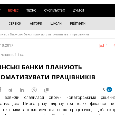
Г
БІЗНЕС
ТЕХНО
СУСПІЛЬСТВО
ДУМКИ
А
СЕРВІСИ
АВТОРИ
ШКОЛИ
РЕЙТИНГИ
ізнес
Японські банки планують автоматизувати працівників
.10.2017
0
 читання: 1.1 хв.
ОНСЬКІ БАНКИ ПЛАНУЮТЬ
ТОМАТИЗУВАТИ ПРАЦІВНИКІВ
0
ія завжди славилася своїми новаторськими рішенн
атизацією. Цього разу відразу три великі фінансові ко
и вирішили автоматизувати своїх працівників, щоб ско