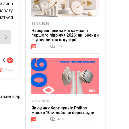
астина
мерату
шаться
31.07.2026
Найкращі рекламні кампанії
першого півріччя 2026: які бренди
задавали тон індустрії
0
707
0
1495
коментар
25.07.2026
Як один оберт приніс Philips
майже 10 мільйонів переглядів
0
3253