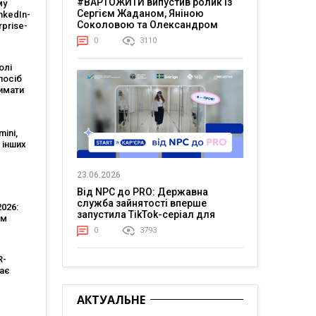
#ВАРТОЖИТИ випустив ролик із
му
Сергієм Жаданом, Яніною
nkedIn-
Соколовою та Олександром
rprise-
Тереном про життя в постійній
 дає
0
3110
напрузі
і що
змінює
олі
посіб
имати
ід
ini,
а інших
и
23.06.2026
ж
Від NPC до PRO: Державна
служба зайнятості вперше
026:
запустила TikTok-серіал для
ам
молоді
видше
0
3793
му,
R-
рати в
ає
елект
АКТУАЛЬНЕ
ти
ерів,