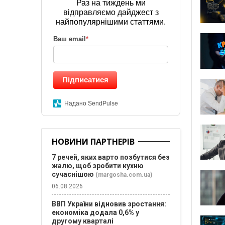
Раз на тиждень ми
відправляємо дайджест з
найпопулярнішими статтями.
Ваш email
*
Підписатися
Надано SendPulse
НОВИНИ ПАРТНЕРІВ
7 речей, яких варто позбутися без
жалю, щоб зробити кухню
сучаснішою
(margosha.com.ua)
06.08.2026
ВВП України відновив зростання:
економіка додала 0,6% у
другому кварталі