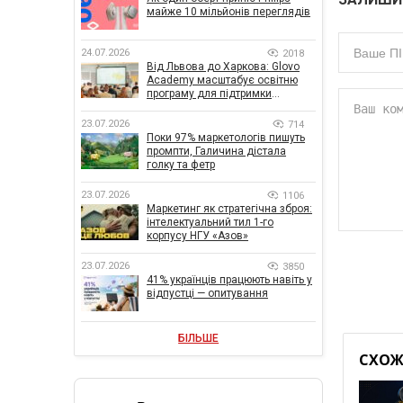
майже 10 мільйонів переглядів
24.07.2026
2018
Від Львова до Харкова: Glovo
Academy масштабує освітню
програму для підтримки
українського бізнесу
23.07.2026
714
Поки 97% маркетологів пишуть
промпти, Галичина дістала
голку та фетр
23.07.2026
1106
Маркетинг як стратегічна зброя:
інтелектуальний тил 1-го
корпусу НГУ «Азов»
23.07.2026
3850
41% українців працюють навіть у
відпустці — опитування
БІЛЬШЕ
СХОЖІ