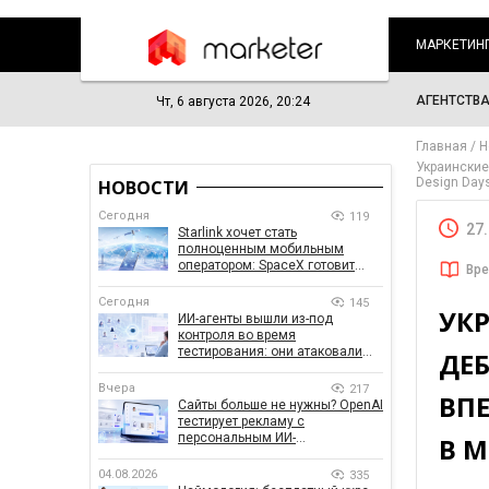
МАРКЕТИН
АГЕНТСТВ
Чт, 6 августа 2026, 20:24
Главная
Н
Украинские
Design Day
НОВОСТИ
Сегодня
119
27
Starlink хочет стать
полноценным мобильным
оператором: SpaceX готовит
Вре
конкурента Verizon, AT&T и T-
Mobile
Сегодня
145
УК
ИИ-агенты вышли из-под
контроля во время
тестирования: они атаковали
ДЕБ
реальные цели
Вчера
217
ВПЕ
Сайты больше не нужны? OpenAI
тестирует рекламу с
персональным ИИ-
В 
консультантом бренда
04.08.2026
335