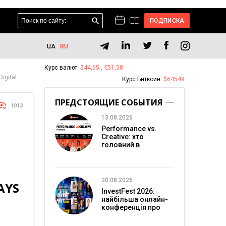
ПОДПИСКА
UA
RU
Курс валют:
$44,65 , €51,50
igital
Курс Биткоин:
$64549
ПРЕДСТОЯЩИЕ СОБЫТИЯ
1013
13.08.2026
Performance vs.
Creative: хто
головний в
перформанс-
маркетингу?
20.08.2026
AYS
InvestFest 2026:
найбільша онлайн-
конференція про
інвестиції