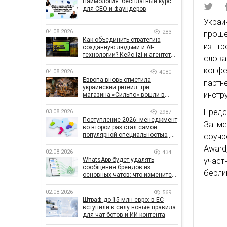
Наймология: бесплатный курс
для CEO и фаундеров
Украи
04.08.2026
283
проше
Как объединить стратегию,
из тр
созданную людьми и AI-
технологии? Кейс izi и агентства
слова
SHOTS
конфе
04.08.2026
4080
Европа вновь отметила
парт
украинский ритейл: три
инстр
магазина «Сильпо» вошли в
рейтинг лучших супермаркетов
Предс
03.08.2026
2987
Поступление-2026: менеджмент
Загм
во второй раз стал самой
популярной специальностью, а
соучр
количество заявлений —
Award
рекордным за последние 5 лет
02.08.2026
434
WhatsApp будет удалять
участ
сообщения брендов из
берли
основных чатов: что изменится
для бизнеса
02.08.2026
569
Штраф до 15 млн евро: в ЕС
вступили в силу новые правила
для чат-ботов и ИИ-контента