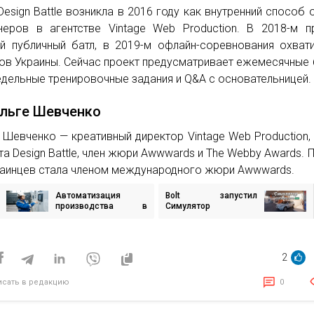
Design Battle возникла в 2016 году как внутренний способ 
неров в агентстве Vintage Web Production. В 2018-м 
й публичный батл, в 2019-м офлайн-соревнования охват
ов Украины. Сейчас проект предусматривает ежемесячные 
дельные тренировочные задания и Q&A с основательницей.
льге Шевченко
 Шевченко — креативный директор Vintage Web Production,
та Design Battle, член жюри Awwwards и The Webby Awards. 
раинцев стала членом международного жюри Awwwards.
Автоматизация
Bolt запустил
игация
производства в
Симулятор
Украине: от
Владельца Авто —
частотных
игру о пробках,
исям
преобразователей до
парковке и другой
промышленных
рутине водителей
2
роботов
исать в редакцию
0