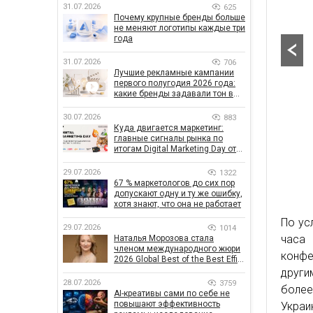
31.07.2026
625
Почему крупные бренды больше
не меняют логотипы каждые три
года
31.07.2026
706
Лучшие рекламные кампании
первого полугодия 2026 года:
какие бренды задавали тон в
отрасли
30.07.2026
883
Куда двигается маркетинг:
главные сигналы рынка по
итогам Digital Marketing Day от
GoIT
29.07.2026
1322
67 % маркетологов до сих пор
допускают одну и ту же ошибку,
хотя знают, что она не работает
По ус
29.07.2026
1014
часа 
Наталья Морозова стала
членом международного жюри
конфе
2026 Global Best of the Best Effie
Awards
други
28.07.2026
3759
более
AI-креативы сами по себе не
повышают эффективность
Украи