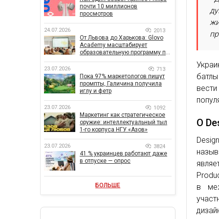
почти 10 миллионов
ду
просмотров
жи
24.07.2026
2013
пр
От Львова до Харькова: Glovo
Academy масштабирует
образовательную программу по
поддержке украинского
Украи
бизнеса
23.07.2026
713
батлы
Пока 97% маркетологов пишут
промпты, Галичина получила
вест
иглу и фетр
попул
23.07.2026
1092
Маркетинг как стратегическое
О De
оружие: интеллектуальный тыл
1-го корпуса НГУ «Азов»
Desig
23.07.2026
3824
назыв
41 % украинцев работают даже
в отпуске — опрос
являе
Produ
БОЛЬШЕ
в ме
участ
дизай