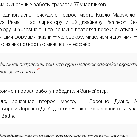
ии. Финальные работы прислали 37 участников.
единогласно присудило первое место Карло Марзулло 
из Рима — арт-директору и UX-дизайнеру Pantheon De
ology и Yunastudio. Его лендинг позволял переключаться
чными формами жизни — человеком, мицелием и другими —
ю из них полностью менялся интерфейс.
ы были потрясены тем, что один человек способен сделат
кое за два часа,
комментировал работу победителя Загмейстер.
нда, занявшая второе место, – Лоренцо Диана, А
ньоре и Лоренцо Де Анджелис – так описала свой опыт уча
 Battle:
изайнеры редко имеют возможность показать, как они