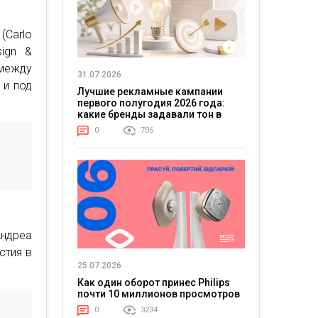
(Carlo
sign &
 между
31.07.2026
 и под
Лучшие рекламные кампании
первого полугодия 2026 года:
какие бренды задавали тон в
отрасли
0
706
ь
ндреа
стия в
25.07.2026
Как один оборот принес Philips
почти 10 миллионов просмотров
0
3234