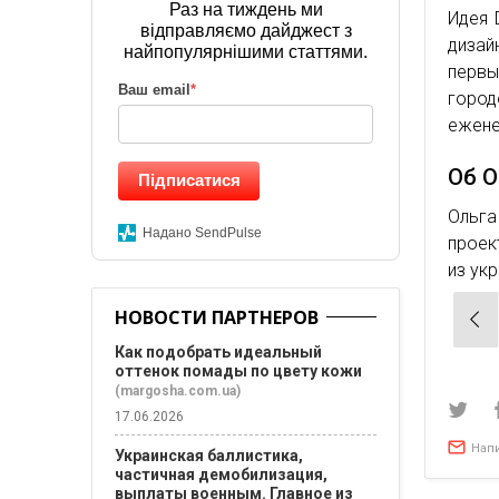
Раз на тиждень ми
Идея 
відправляємо дайджест з
дизай
найпопулярнішими статтями.
первы
Ваш email
*
город
ежене
Об О
Підписатися
Ольга
Надано SendPulse
проек
из ук
Нав
НОВОСТИ ПАРТНЕРОВ
по
Как подобрать идеальный
оттенок помады по цвету кожи
зап
(margosha.com.ua)
17.06.2026
Нап
Украинская баллистика,
частичная демобилизация,
выплаты военным. Главное из