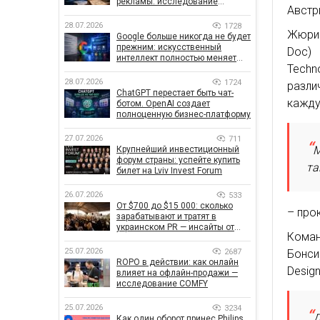
рекламы: исследование
Австр
показало, что на самом деле
влияет на эффективность
28.07.2026
1728
Жюри 
кампаний
Google больше никогда не будет
прежним: искусственный
Doc) 
интеллект полностью меняет
Techn
правила поиска
28.07.2026
1724
разли
ChatGPT перестает быть чат-
кажду
ботом. OpenAI создает
полноценную бизнес-платформу
27.07.2026
711
М
Крупнейший инвестиционный
форум страны: успейте купить
та
билет на Lviv Invest Forum
26.07.2026
533
От $700 до $15 000: сколько
– про
зарабатывают и тратят в
украинском PR — инсайты от
Кома
znamy и Women Make Money
25.07.2026
2687
Бонси
ROPO в действии: как онлайн
Design
влияет на офлайн-продажи —
исследование COMFY
25.07.2026
3234
Д
Как один оборот принес Philips