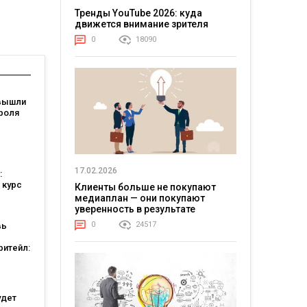
Тренды YouTube 2026: куда
движется внимание зрителя
0
18090
вышли
роля
я: они
ели
17.02.2026
:
 курс
Клиенты больше не покупают
медиаплан — они покупают
уверенность в результате
0
24517
вь
ритейл:
а
ошли в
ших
тов
удет