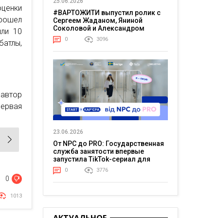
25.06.2026
оценки
#ВАРТОЖИТИ выпустил ролик с
прошел
Сергеем Жаданом, Яниной
Соколовой и Александром
или 10
Тереном о жизни в постоянном
0
3096
батлы,
напряжении
 автор
Первая
23.06.2026
От NPC до PRO: Государственная
служба занятости впервые
запустила TikTok-сериал для
молодежи
0
3776
0
1013