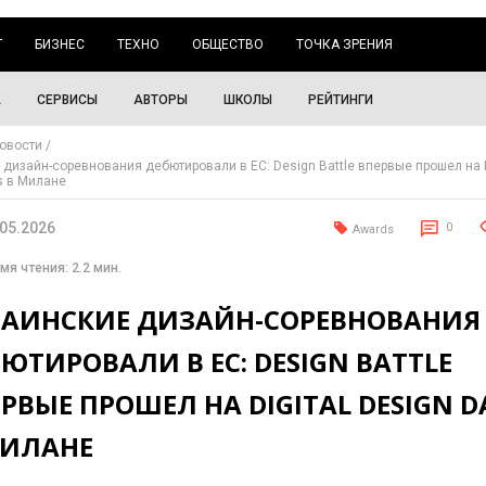
Г
БИЗНЕС
ТЕХНО
ОБЩЕСТВО
ТОЧКА ЗРЕНИЯ
А
СЕРВИСЫ
АВТОРЫ
ШКОЛЫ
РЕЙТИНГИ
овости
 дизайн-соревнования дебютировали в ЕС: Design Battle впервые прошел на D
s в Милане
.05.2026
0
Awards
мя чтения: 2.2 мин.
РАИНСКИЕ ДИЗАЙН-СОРЕВНОВАНИЯ
ЮТИРОВАЛИ В ЕС: DESIGN BATTLE
РВЫЕ ПРОШЕЛ НА DIGITAL DESIGN D
МИЛАНЕ