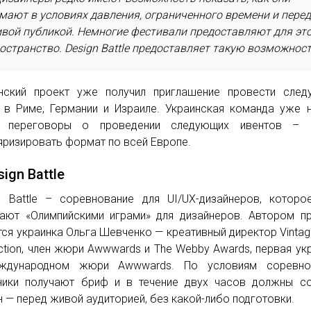
мают в условиях давления, ограниченного времени и пере
вой публикой. Немногие фестивали предоставляют для эт
остранство. Design Battle предоставляет такую возможност
нский проект уже получил приглашение провести след
 в Риме, Германии и Израиле. Украинская команда уже 
и переговоры о проведении следующих ивентов – 
яризировать формат по всей Европе.
sign Battle
n Battle – соревнование для UI/UX-дизайнеров, котор
ают «Олимпийскими играми» для дизайнеров. Автором п
тся украинка Ольга Шевченко — креативный директор Vinta
ction, член жюри Awwwards и The Webby Awards, первая ук
ждународном жюри Awwwards. По условиям соревнов
ники получают бриф и в течение двух часов должны с
н — перед живой аудиторией, без какой-либо подготовки.