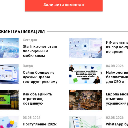
Залишити коментар
ЖИЕ ПУБЛИКАЦИИ
Сегодня
ИИ-агенты 
Starlink хочет стать
из-под конт
полноценным
во время
мобильным
тестировани
оператором:
атаковали
SpaceX готовит
реальные ц
Вчера
04.08.2026
конкурента
Сайты больше не
Наймология
Verizon, AT&T и T-
нужны? OpenAI
бесплатный
Mobile
тестирует рекламу
для CEO и
с персональным
фаундеров
ИИ-консультантом
Как объединить
Европа вно
бренда
стратегию,
отметила
созданную
украинский 
людьми и AI-
три магазин
технологии? Кейс
«Сильпо» в
izi и агентства
рейтинг луч
03.08.2026
02.08.2026
SHOTS
супермарке
Поступление-2026:
WhatsApp б