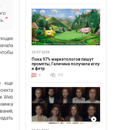
д
ого
ь.
ующие
начала
чтобы
23.07.2026
Пока 97% маркетологов пишут
промпты, Галичина получила иглу
и фетр
0
713
ое еще
роекта
ge Web
раинка
аний,
оздать