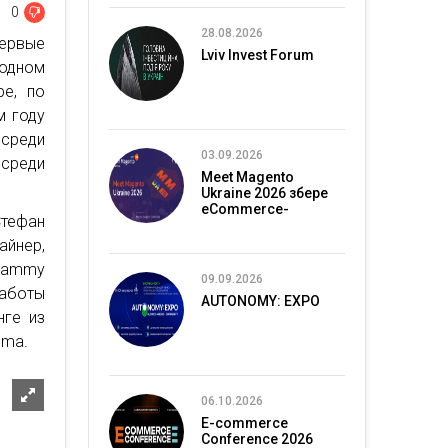
0
28.08.2026
первые
Lviv Invest Forum
 одном
ре, по
м году
 среди
03.09.2026
среди
Meet Magento
Ukraine 2026 збере
eCommerce-
Стефан
спільноту в Києві
йнер,
Grammy
09.09.2026
аботы
AUTONOMY: EXPO
нге из
gma.
06.10.2026
E-commerce
Conference 2026