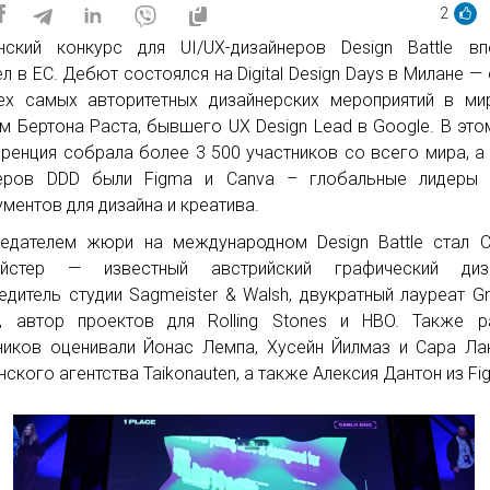
2
нский конкурс для UI/UX-дизайнеров Design Battle в
л в ЕС. Дебют состоялся на Digital Design Days в Милане —
ех самых авторитетных дизайнерских мероприятий в ми
м Бертона Раста, бывшего UX Design Lead в Google. В это
ренция собрала более 3 500 участников со всего мира, а
неров DDD были Figma и Canva – глобальные лидеры 
ументов для дизайна и креатива.
едателем жюри на международном Design Battle стал 
ейстер — известный австрийский графический диза
едитель студии Sagmeister & Walsh, двукратный лауреат 
, автор проектов для Rolling Stones и HBO. Также р
ников оценивали Йонас Лемпа, Хусейн Йилмаз и Сара Ла
нского агентства Taikonauten, а также Алексия Дантон из Fi