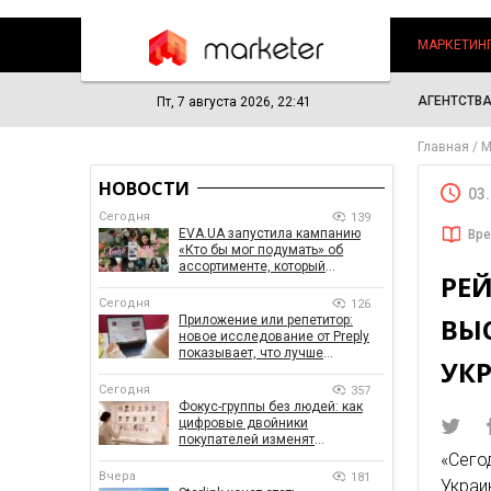
МАРКЕТИН
АГЕНТСТВ
Пт, 7 августа 2026, 22:41
Главная
М
НОВОСТИ
03
Сегодня
139
EVA.UA запустила кампанию
Вре
«Кто бы мог подумать» об
ассортименте, который
РЕ
покупатели не ожидают увидеть
на платформе
Сегодня
126
ВЫ
Приложение или репетитор:
новое исследование от Preply
показывает, что лучше
УК
помогает заговорить на
иностранном языке
Сегодня
357
Фокус-группы без людей: как
цифровые двойники
покупателей изменят
маркетинговые исследования
«Сего
Вчера
181
Укра