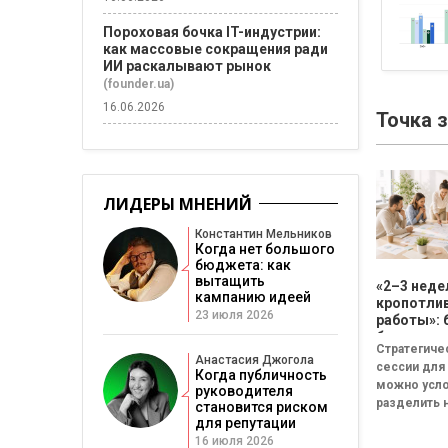
Пороховая бочка IT-индустрии:
как массовые сокращения ради
ИИ раскалывают рынок
(founder.ua)
16.06.2026
Точка 
ЛИДЕРЫ МНЕНИЙ
Константин Мельников
Когда нет большого
бюджета: как
вытащить
«2–3 неде
кампанию идеей
кропотли
23 июля 2026
работы»: 
бизнесу н
Стратегиче
смысла
Анастасия Джогола
сессии для
проводит
Когда публичность
можно усл
стратеги
руководителя
разделить н
сессию
становится риском
неудачная,
для репутации
сбалансиро
16 июля 2026