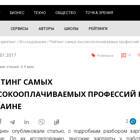
Г
БИЗНЕС
ТЕХНО
ОБЩЕСТВО
ТОЧКА ЗРЕНИЯ
А
СЕРВИСЫ
АВТОРЫ
ШКОЛЫ
РЕЙТИНГИ
аркетинг
Исследования
Рейтинг самых высокооплачиваемых профессий 
.01.2017
0
Рейтинги
мя чтения: 0.9 мин.
ЙТИНГ САМЫХ
СОКООПЛАЧИВАЕМЫХ ПРОФЕССИЙ 
РАИНЕ
2
дня» опубликовали статью, с подробным разбором зар
ине. По их исследованию, высокие зарплаты у работ