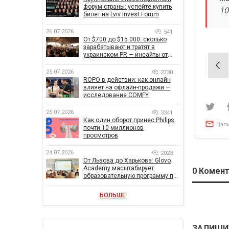
форум страны: успейте купить
10
билет на Lviv Invest Forum
26.07.2026
541
От $700 до $15 000: сколько
зарабатывают и тратят в
украинском PR — инсайты от
Нав
znamy и Women Make Money
25.07.2026
2730
по
ROPO в действии: как онлайн
влияет на офлайн-продажи —
зап
исследование COMFY
25.07.2026
3341
Как один оборот принес Philips
Нап
почти 10 миллионов
просмотров
24.07.2026
2023
От Львова до Харькова: Glovo
Academy масштабирует
0
Комент
образовательную программу по
поддержке украинского
бизнеса
БОЛЬШЕ
ЗАЛИШИ