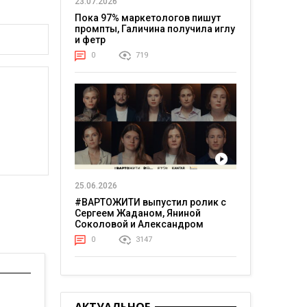
23.07.2026
Пока 97% маркетологов пишут
промпты, Галичина получила иглу
и фетр
0
719
25.06.2026
#ВАРТОЖИТИ выпустил ролик с
Сергеем Жаданом, Яниной
Соколовой и Александром
Тереном о жизни в постоянном
0
3147
напряжении