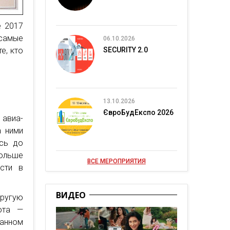
е 2017
 самые
06.10.2026
е, кто
SECURITY 2.0
13.10.2026
ЄвроБудЕкспо 2026
авиа-
а ними
ись до
больше
ВСЕ МЕРОПРИЯТИЯ
сти в
ВИДЕО
другую
ота —
анном