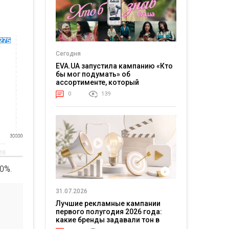
Сегодня
EVA.UA запустила кампанию «Кто
бы мог подумать» об
ассортименте, который
покупатели не ожидают увидеть
0
139
на платформе
30%.
31.07.2026
Лучшие рекламные кампании
первого полугодия 2026 года:
какие бренды задавали тон в
отрасли