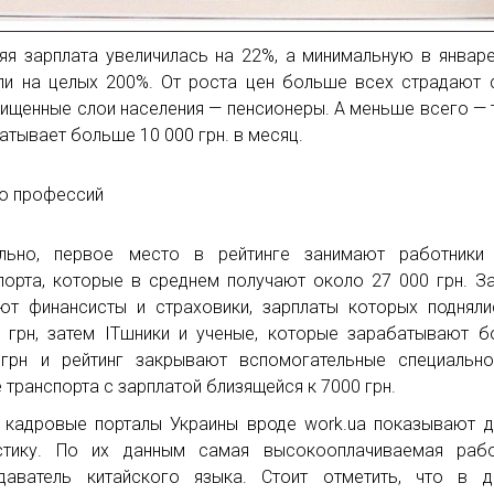
яя зарплата увеличилась на 22%, а минимальную в январ
ли на целых 200%. От роста цен больше всех страдают
ищенные слои населения — пенсионеры. А меньше всего — т
атывает больше 10 000 грн. в месяц.
льно, первое место в рейтинге занимают работники 
порта, которые в среднем получают около 27 000 грн. З
ют финансисты и страховики, зарплаты которых поднял
 грн, затем ITшники и ученые, которые зарабатывают 
грн и рейтинг закрывают вспомогательные специально
 транспорта с зарплатой близящейся к 7000 грн.
 кадровые порталы Украины вроде work.ua показывают 
истику. По их данным самая высокооплачиваемая раб
даватель китайского языка. Стоит отметить, что в д