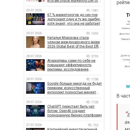
итогам Digital Marketing Day от
рейти
GoIT
29.07.2026
1387
67 % маркетологов до сих пор
допускают одну и ту же ошибку,
хотя знают, что она не работает
29.07.2026
1050
Наталья Морозова стала
членом международного жюри
2026 Global Best of the Best Effie
Awards
28.07.2026
3799
AI-креативы сами по себе не
повышают эффективность
рекламы: исследование
показало, что на самом деле
влияет на эффективность
28.07.2026
1738
кампаний
Google больше никогда не будет
прежним: искусственный
интеллект полностью меняет
В час
правила поиска
28.07.2026
1728
ChatGPT перестает быть чат-
ботом. OpenAI создает
Е
полноценную бизнес-платформу
ам
27.07.2026
753
ма
Крупнейший инвестиционный