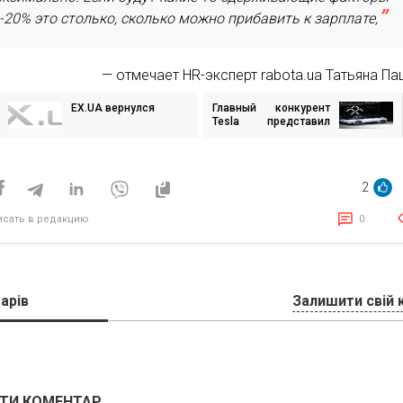
-20% это столько, сколько можно прибавить к зарплате,
— отмечает HR-эксперт rabota.ua Татьяна Па
EX.UA вернулся
Главный конкурент
игация
Tesla представил
свой новый
электрокар: FF 91
исям
2
исать в редакцию
0
арів
Залишити свій 
ТИ КОМЕНТАР