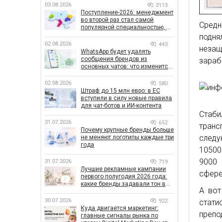
03.08.2026
3113
Поступление-2026: менеджмент
во второй раз стал самой
Средн
популярной специальностью, а
количество заявлений —
подня
рекордным за последние 5 лет
02.08.2026
443
незащ
WhatsApp будет удалять
сообщения брендов из
зараб
основных чатов: что изменится
для бизнеса
02.08.2026
580
Штраф до 15 млн евро: в ЕС
вступили в силу новые правила
для чат-ботов и ИИ-контента
Стаби
31.07.2026
652
транс
Почему крупные бренды больше
следу
не меняют логотипы каждые три
года
10500
9000 
31.07.2026
719
Лучшие рекламные кампании
сфере
первого полугодия 2026 года:
какие бренды задавали тон в
А вот
отрасли
30.07.2026
922
стат
Куда двигается маркетинг:
препо
главные сигналы рынка по