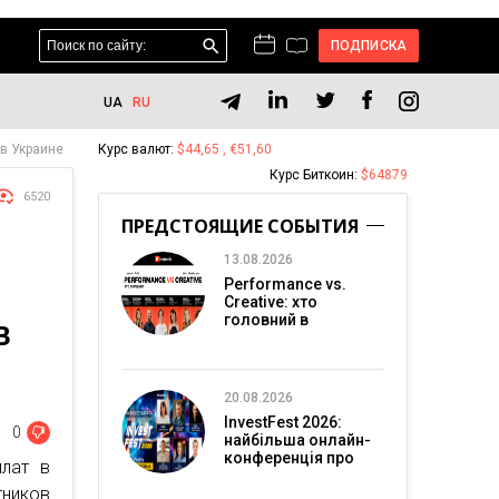
ПОДПИСКА
UA
RU
в Украине
Курс валют:
$44,65 , €51,60
Курс Биткоин:
$64879
6520
ПРЕДСТОЯЩИЕ СОБЫТИЯ
13.08.2026
Performance vs.
Creative: хто
головний в
В
перформанс-
маркетингу?
20.08.2026
InvestFest 2026:
0
найбільша онлайн-
конференція про
плат в
інвестиції
ников