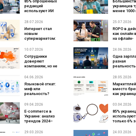
85% опрошенных
Большинст
редакций
украинцев т
используют ИИ
менее 1000 
для создания
хотя средни
текстов, но ни
уже превы
28.07.2026
25.07.2026
одна из них не
2000: почем
Интернет стал
ROPO в дейс
имеет
новым
как онлайн 
соответствующей
супермаркетом:
на офлайн-
стратегии —
что украинцы
продажи —
исследование
чаще всего
исследова
10.07.2026
24.06.2026
MDF Research Lab
покупают в 2026
COMFY
Сотрудники
Одна зарпла
году —
доверяют
разная
исследование
компаниям, но не
реальность
Хорошоп
рекомендуют их:
почему рабо
показатель eNPS
Киеве полу
04.06.2026
28.05.2026
украинских
больше, че
Языковой откат:
Маркетпле
работодателей
Берлине
миф или
вместо бре
составляет -15
реальность?
как украин
Исследование
выбирают 
newage
в 2026 году
09.04.2026
03.04.2026
исследова
E-commerce в
85% украин
Gradus
Украине: анализ
используют
трендов 2024–
только 6% з
2026 на основе 7,5
платят, при
млн. заказов
50% положи
29.03.2026
24.03.2026
относятся к