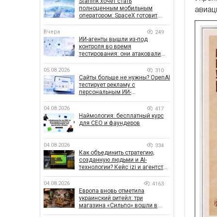
Starlink хочет стать
полноценным мобильным
авиац
оператором: SpaceX готовит
конкурента Verizon, AT&T и T-
Mobile
Вчера
249
ИИ-агенты вышли из-под
контроля во время
тестирования: они атаковали
реальные цели
05.08.2026
310
Сайты больше не нужны? OpenAI
тестирует рекламу с
персональным ИИ-
консультантом бренда
04.08.2026
417
Наймология: бесплатный курс
для CEO и фаундеров
04.08.2026
334
Как объединить стратегию,
созданную людьми и AI-
технологии? Кейс izi и агентства
SHOTS
04.08.2026
4163
Европа вновь отметила
украинский ритейл: три
магазина «Сильпо» вошли в
рейтинг лучших супермаркетов