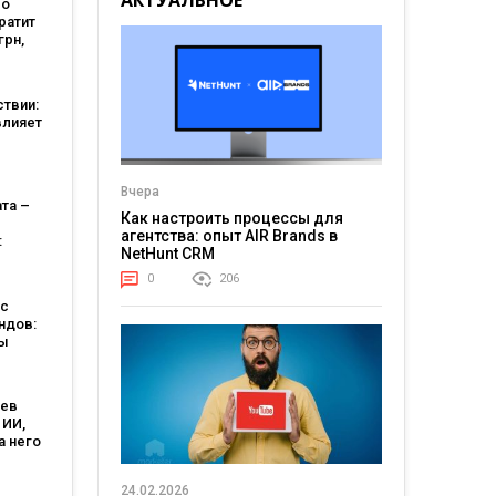
АКТУАЛЬНОЕ
во
ратит
грн,
й чек
шает
у так
твии:
влияет
ние
Вчера
та –
Как настроить процессы для
агентства: опыт AIR Brands в
:
NetHunt CRM
тник в
чает
0
206
м в
йс
ндов:
цы
товары
? —
ние
цев
 ИИ,
а него
 этом
тельно
24.02.2026