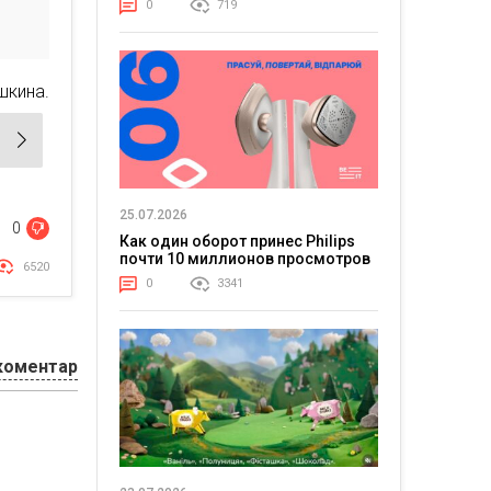
0
719
шкина.
25.07.2026
0
Как один оборот принес Philips
почти 10 миллионов просмотров
6520
0
3341
коментар