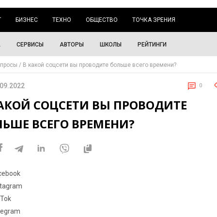
Г
БИЗНЕС
ТЕХНО
ОБЩЕСТВО
ТОЧКА ЗРЕНИЯ
А
СЕРВИСЫ
АВТОРЫ
ШКОЛЫ
РЕЙТИНГИ
просы
В какой соцсети вы проводите больше всего времени?
.09.2022
0
КАКОЙ СОЦСЕТИ ВЫ ПРОВОДИТЕ
ЛЬШЕ ВСЕГО ВРЕМЕНИ?
cebook
stagram
kTok
legram