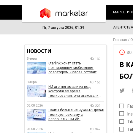
МАРКЕТИН
АГЕНТСТВ
Пт, 7 августа 2026, 01:39
Главная
О
НОВОСТИ
30
Вчера
132
В 
Starlink хочет стать
полноценным мобильным
оператором: SpaceX готовит
БО
конкурента Verizon, AT&T и T-
Mobile
Вчера
156
ИИ-агенты вышли из-под
контроля во время
тестирования: они атаковали
реальные цели
05.08.2026
229
Fa
Сайты больше не нужны? OpenAI
In
тестирует рекламу с
персональным ИИ-
Ti
консультантом бренда
04.08.2026
Te
347