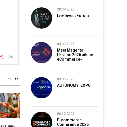
28.08.2026
Lviv Invest Forum
03.09.2026
Meet Magento
Ukraine 2026 збере
1285
eCommerce-
спільноту в Києві
09.09.2026
AUTONOMY: EXPO
06.10.2026
E-commerce
Conference 2026
рует ваш
Бьюти-мифы под
Цена ошибки
Как нач