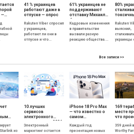
тается
41 % украинцев
61% украинцев не
80% укра
порой
работают даже в
поддерживают
сталкива
 —
отпуске — опрос
отставку Михаила
токсичн
ты
Федорова – опрос
коллега
од
Rakuten Viber спросил
Кадровые изменения
Rakuten Vi
ания
Gradus
каждый 
табной
у украинцев,
в правительстве
выяснил,
ищет но
инцы
работают ли они в
вызвали разную
сталкивал
жизни
работу —
отпуске и что
реакцию общества.
украинцы 
но
помогает им не
Если о замене
токсичны
отвлекаться на
премьер-министра
коллегами
 качества
рабочие задачи. В...
мнения опрошенных
и как они 
Все записи >>
ане.
разделились почти
на токсич
поровну, решение об
атмосфер
их,
отставке...
коллективе
щих
нку
очет
10 лучших
iPhone 18 Pro Max
169 тера
сервисов
— что известно о
месте пр
нным
электронного
самом
что прои
ым
маркетинга в 2026
ожидаемом
кулисами
нирует
Электронный
Каждый год
359 дней 
ом:
году: сравнение
смартфоне Apple
фестива
tarlink из
маркетинг остается
презентация новых
Worthy Fa
товит
возможностей и