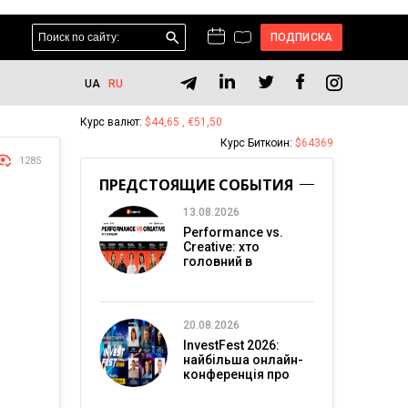
ПОДПИСКА
UA
RU
Курс валют:
$44,65 , €51,50
Курс Биткоин:
$64369
1285
ПРЕДСТОЯЩИЕ СОБЫТИЯ
13.08.2026
Performance vs.
Creative: хто
головний в
перформанс-
маркетингу?
20.08.2026
InvestFest 2026:
найбільша онлайн-
конференція про
інвестиції