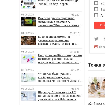
Наймология: бесплатный курс
Yo
для CEO и фаундеров
Tw
04.08.2026
287
А 
Как объединить стратегию,
созданную людьми и AI-
технологии? Кейс izi и агентства
ГОЛ
SHOTS
04.08.2026
4113
Европа вновь отметила
украинский ритейл: три
магазина «Сильпо» вошли в
Нап
рейтинг лучших супермаркетов
03.08.2026
3045
Поступление-2026: менеджмент
во второй раз стал самой
популярной специальностью, а
Точка 
количество заявлений —
рекордным за последние 5 лет
02.08.2026
435
WhatsApp будет удалять
сообщения брендов из
основных чатов: что изменится
для бизнеса
02.08.2026
571
Штраф до 15 млн евро: в ЕС
вступили в силу новые правила
для чат-ботов и ИИ-контента
«2–3 неде