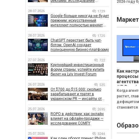
рекламы: исследование
2026 году 
показало, что на самом деле
всё чаще
влияет на эффективность
28.07.2026
1729
инвестирую
кампаний
Google больше никогда не будет
Маркет
новые логот
прежним: искусственный
узнаваемые
интеллект полностью меняет
правила поиска
28.07.2026
1725
ChatGPT перестает быть чат-
ботом. OpenAI создает
полноценную бизнес-платформу
27.07.2026
722
Крупнейший инвестиционный
форум страны: успейте купить
Как настр
билет на Lviv Invest Forum
процессы
агентства
26.07.2026
535
AIR Brands
От $700 до $15 000: сколько
Когда аген
NetHunt 
зарабатывают и тратят в
растет, гл
украинском PR — инсайты от
дефицито
znamy и Women Make Money
становится
25.07.2026
2695
Менеджеры
ROPO в действии: как онлайн
влияет на офлайн-продажи —
часы на по
исследование COMFY
Образо
нужного до
Руководит
25.07.2026
3244
собирает а
Как один оборот принес Philips