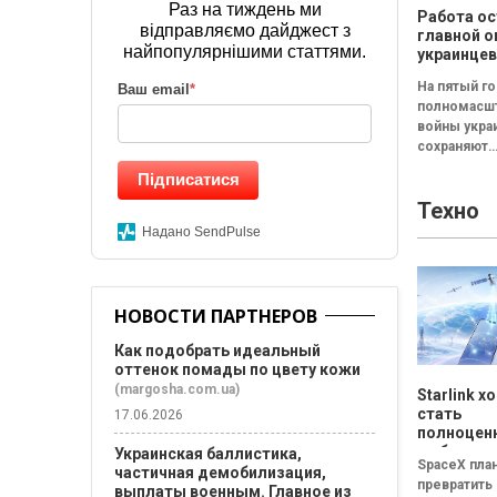
Раз на тиждень ми
Работа ос
відправляємо дайджест з
главной о
найпопулярнішими статтями.
украинцев
результа
На пятый г
Ваш email
*
исследов
полномасш
Барометр
войны укра
качества 
сохраняют
2026
относитель
Підписатися
стабильное
Техно
восприятие
жизни в стр
Надано SendPulse
Среди
составляющ
формирую
общую оце
НОВОСТИ ПАРТНЕРОВ
жизни...
Как подобрать идеальный
оттенок помады по цвету кожи
(margosha.com.ua)
Starlink х
стать
17.06.2026
полноце
мобильн
Украинская баллистика,
SpaceX пла
оператор
частичная демобилизация,
превратить S
SpaceX го
выплаты военным. Главное из