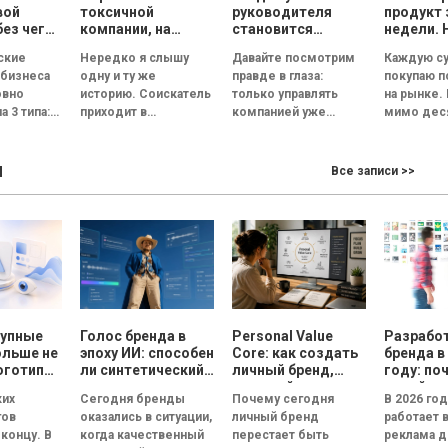
вой
токсичной
руководителя
продукт 
без чего
компании, на
становится
недели. 
ет
которые нужно
риском для
смыслы
ские
Нередко я слышу
Давайте посмотрим
Каждую су
обратить
репутации
скопиров
 бизнеса
одну и ту же
правде в глаза:
покупаю 
ь
внимание на
сможет
овно
историю. Соискатель
только управлять
на рынке.
ческую
собеседовании
а 3 типа:
приходит в
компанией уже
мимо дес
великолепный офис,
недостаточно.
прилавков
ванная и
его встречает
Руководитель
Помидоры
ы
ционная.
улыбчивый
должен стать лицом
примерно
Все записи >>
— это
сотрудник отдела
бизнеса. По данным
одинаковы
я под
кадров, а...
Edelman, 84%
сорта, по
людей...
похожий..
рупные
Голос бренда в
Personal Value
Разрабо
ольше не
эпоху ИИ: способен
Core: как создать
бренда в
оготипы
ли синтетический
личный бренд,
году: по
ри года
голос передать
который
дизайн 
ких
Сегодня бренды
Почему сегодня
В 2026 го
эмоции и внушить
способствует
реклам
гов
оказались в ситуации,
личный бренд
работает 
доверие, или все
выбору, доверию и
 концу. В
когда качественный
перестает быть
реклама д
бренды вскоре
статусу