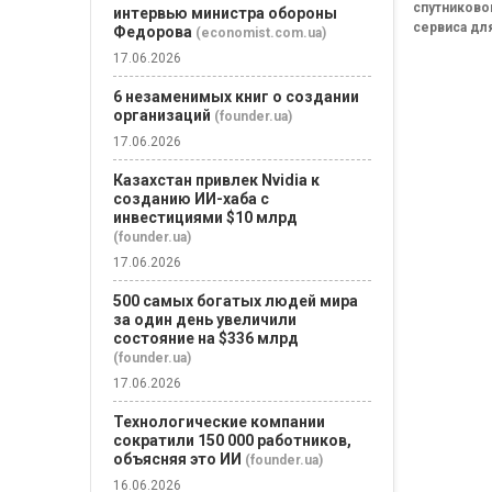
спутниково
конкурен
интервью министра обороны
сервиса дл
Verizon, A
Федорова
(economist.com.ua)
Mobile
покрытия в
17.06.2026
полноценн
мобильног
6 незаменимых книг о создании
оператора,
организаций
(founder.ua)
сможет на
17.06.2026
конкурирова
Казахстан привлек Nvidia к
созданию ИИ-хаба с
инвестициями $10 млрд
(founder.ua)
17.06.2026
500 самых богатых людей мира
за один день увеличили
состояние на $336 млрд
(founder.ua)
17.06.2026
Технологические компании
сократили 150 000 работников,
объясняя это ИИ
(founder.ua)
16.06.2026