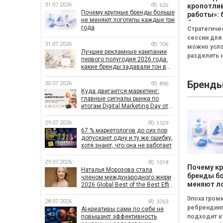
31.07.2026
626
кропотли
Почему крупные бренды больше
работы»: 
не меняют логотипы каждые три
бизнесу н
года
Стратегиче
смысла
сессии для
проводит
31.07.2026
706
можно усл
стратеги
Лучшие рекламные кампании
разделить н
сессию
первого полугодия 2026 года:
неудачная,
какие бренды задавали тон в
сбалансиро
отрасли
Бренд
трансформа
30.07.2026
890
Куда двигается маркетинг:
Неудачная 
главные сигналы рынка по
«рефлекси
итогам Digital Marketing Day от
канапе»...
GoIT
29.07.2026
1329
67 % маркетологов до сих пор
допускают одну и ту же ошибку,
хотя знают, что она не работает
29.07.2026
1018
Почему к
Наталья Морозова стала
бренды б
членом международного жюри
меняют л
2026 Global Best of the Best Effie
Awards
каждые т
Эпоха гром
28.07.2026
3763
ребрендин
AI-креативы сами по себе не
повышают эффективность
подходит к