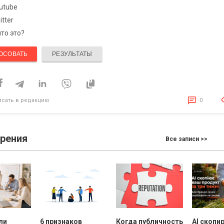
utube
itter
что это?
ОСОВАТЬ
РЕЗУЛЬТАТЫ
исать в редакцию
0
зрения
Все записи >>
ли
6 признаков
Когда публичность
AI скопи