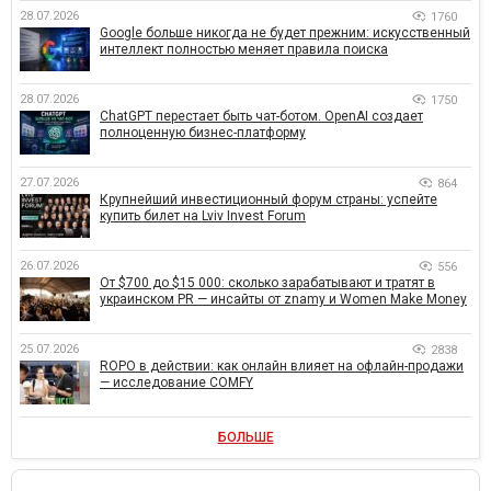
28.07.2026
1760
Google больше никогда не будет прежним: искусственный
интеллект полностью меняет правила поиска
28.07.2026
1750
ChatGPT перестает быть чат-ботом. OpenAI создает
полноценную бизнес-платформу
27.07.2026
864
Крупнейший инвестиционный форум страны: успейте
купить билет на Lviv Invest Forum
26.07.2026
556
От $700 до $15 000: сколько зарабатывают и тратят в
украинском PR — инсайты от znamy и Women Make Money
25.07.2026
2838
ROPO в действии: как онлайн влияет на офлайн-продажи
— исследование COMFY
БОЛЬШЕ