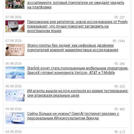
ассортименте, который покупатели не ожидают увидеть
на платформе
07.08.2026
237
Приложение или репетитор: новое исследование от Preply
показывает, что лучше помогает заговорить на
иностранном языке
07.08.2026
1044
Фокус-группы без людей: как цифровые двойники
покупателей изменят маркетинговые исследования
06.08.2026
285
Starlink хочет стать полноценным мобильным оператором:
SpaceX готовит конкурента Verizon, AT&T и T-Mobile
06.08.2026
425
ИИ-агенты вышли из-под контроля во время тестирования:
они атаковали реальные цели
05.08.2026
482
Сайты больше не нужны? OpenAI тестирует рекламу с
персональным ИИ-консультантом бренда
04.08.2026
613