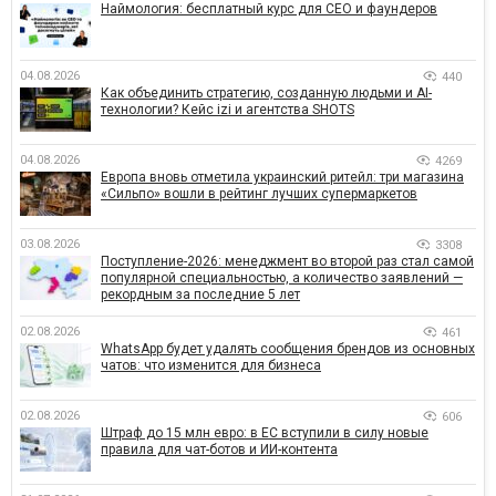
Наймология: бесплатный курс для CEO и фаундеров
04.08.2026
440
Как объединить стратегию, созданную людьми и AI-
технологии? Кейс izi и агентства SHOTS
04.08.2026
4269
Европа вновь отметила украинский ритейл: три магазина
«Сильпо» вошли в рейтинг лучших супермаркетов
03.08.2026
3308
Поступление-2026: менеджмент во второй раз стал самой
популярной специальностью, а количество заявлений —
рекордным за последние 5 лет
02.08.2026
461
WhatsApp будет удалять сообщения брендов из основных
чатов: что изменится для бизнеса
02.08.2026
606
Штраф до 15 млн евро: в ЕС вступили в силу новые
правила для чат-ботов и ИИ-контента