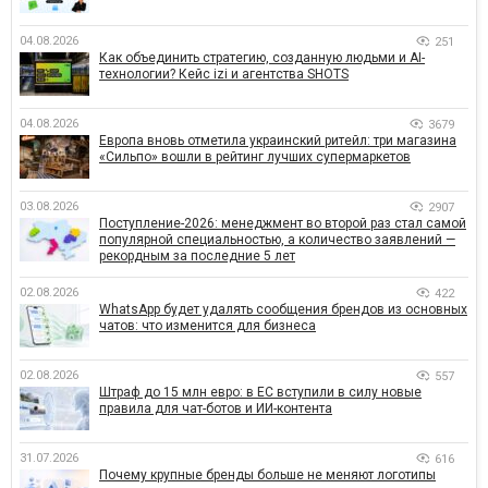
04.08.2026
251
Как объединить стратегию, созданную людьми и AI-
технологии? Кейс izi и агентства SHOTS
04.08.2026
3679
Европа вновь отметила украинский ритейл: три магазина
«Сильпо» вошли в рейтинг лучших супермаркетов
03.08.2026
2907
Поступление-2026: менеджмент во второй раз стал самой
популярной специальностью, а количество заявлений —
рекордным за последние 5 лет
02.08.2026
422
WhatsApp будет удалять сообщения брендов из основных
чатов: что изменится для бизнеса
02.08.2026
557
Штраф до 15 млн евро: в ЕС вступили в силу новые
правила для чат-ботов и ИИ-контента
31.07.2026
616
Почему крупные бренды больше не меняют логотипы