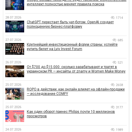
интеллект полностью меняет правила поиска
28.07.2026
1714
ChatGPT перестает быть чат-ботом. OpenAI создает
полноценную бизнес-платформу
27.07.2026
685
Крупнейший инвестиционный форум страны: успейте
купить билет на Lviv Invest Forum
26.07.2026
521
От $700 до $15 000: сколько зарабатывают и тратят в
украинском PR — инсайты от znamy и Women Make Money
25.07.2026
2658
ROPO в действии: как онлайн влияет на офлайн-продажи
— исследование COMFY
25.07.2026
3177
Как один оборот принес Philips почти 10 миллионов
просмотров
24.07.2026
1989