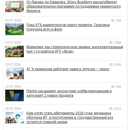
От Львова до Харькова: Glovo Academy масштабирует
образовательную программу по поддержке украинского
бизнеса
23.07.2026
703
Пока 97% маркетологов пишут промпты, Галичина
получила иглу и фетр
23.07.2026
1068
Маркетинг как стратегическое оружие: интеллектуальный
тыл 1-го корпуса НГУ «Азов»
23.07.2026
3795
41 % украинцев работают даже в отпуске — опрос
22.07.2026
539
PlantIn расширяет экосистему хобби-приложений и
запускает 2 новых продукта
22.07.2026
5227
Кем хотят стать абитуриенты 2026 года: медицина
обогнала ИТ, а поступление в государственный вуз
остается главной целью