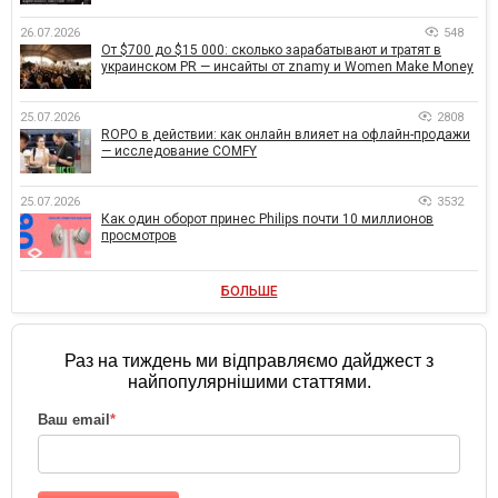
26.07.2026
548
От $700 до $15 000: сколько зарабатывают и тратят в
украинском PR — инсайты от znamy и Women Make Money
25.07.2026
2808
ROPO в действии: как онлайн влияет на офлайн-продажи
— исследование COMFY
25.07.2026
3532
Как один оборот принес Philips почти 10 миллионов
просмотров
БОЛЬШЕ
Раз на тиждень ми відправляємо дайджест з
найпопулярнішими статтями.
Ваш email
*