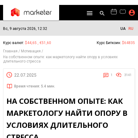
Вс, 9 августа 2026, 12:32
UA
RU
Курс валют:
$44,65 , €51,60
Курс Биткоин:
$64835
Главная
Мотивация
На собственном опыте: как маркетологу найти опору в условиях
длительного стресса
22.07.2025
1
3141
Время чтения: 5.4 мин.
НА СОБСТВЕННОМ ОПЫТЕ: КАК
МАРКЕТОЛОГУ НАЙТИ ОПОРУ В
УСЛОВИЯХ ДЛИТЕЛЬНОГО
СТРЕССА