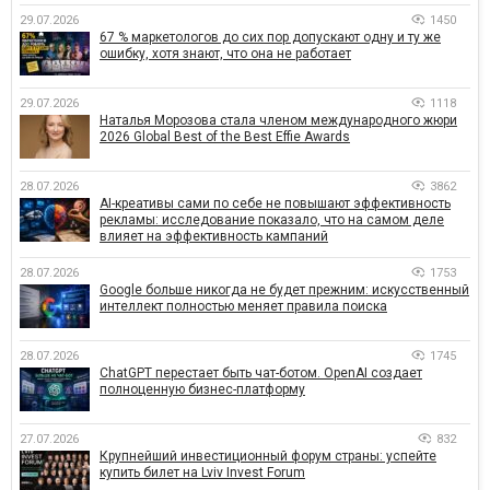
29.07.2026
1450
67 % маркетологов до сих пор допускают одну и ту же
ошибку, хотя знают, что она не работает
29.07.2026
1118
Наталья Морозова стала членом международного жюри
2026 Global Best of the Best Effie Awards
28.07.2026
3862
AI-креативы сами по себе не повышают эффективность
рекламы: исследование показало, что на самом деле
влияет на эффективность кампаний
28.07.2026
1753
Google больше никогда не будет прежним: искусственный
интеллект полностью меняет правила поиска
28.07.2026
1745
ChatGPT перестает быть чат-ботом. OpenAI создает
полноценную бизнес-платформу
27.07.2026
832
Крупнейший инвестиционный форум страны: успейте
купить билет на Lviv Invest Forum