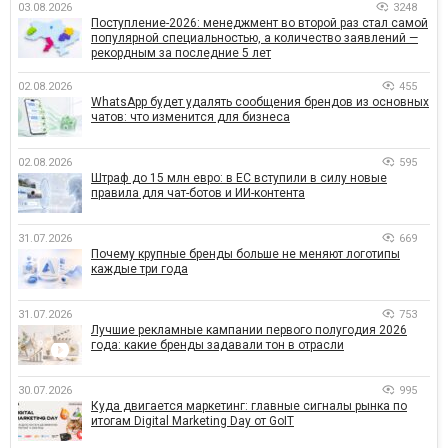
03.08.2026
3248
Поступление-2026: менеджмент во второй раз стал самой
популярной специальностью, а количество заявлений —
рекордным за последние 5 лет
02.08.2026
455
WhatsApp будет удалять сообщения брендов из основных
чатов: что изменится для бизнеса
02.08.2026
595
Штраф до 15 млн евро: в ЕС вступили в силу новые
правила для чат-ботов и ИИ-контента
31.07.2026
669
Почему крупные бренды больше не меняют логотипы
каждые три года
31.07.2026
753
Лучшие рекламные кампании первого полугодия 2026
года: какие бренды задавали тон в отрасли
30.07.2026
995
Куда двигается маркетинг: главные сигналы рынка по
итогам Digital Marketing Day от GoIT