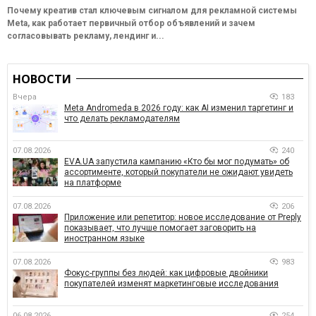
Почему креатив стал ключевым сигналом для рекламной системы
Meta, как работает первичный отбор объявлений и зачем
согласовывать рекламу, лендинг и...
НОВОСТИ
Вчера
183
Meta Andromeda в 2026 году: как AI изменил таргетинг и
что делать рекламодателям
07.08.2026
240
EVA.UA запустила кампанию «Кто бы мог подумать» об
ассортименте, который покупатели не ожидают увидеть
на платформе
07.08.2026
206
Приложение или репетитор: новое исследование от Preply
показывает, что лучше помогает заговорить на
иностранном языке
07.08.2026
983
Фокус-группы без людей: как цифровые двойники
покупателей изменят маркетинговые исследования
06.08.2026
254