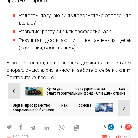
простых вопросов
Радость: получаю ли я удовольствие от того, что
делаю?
Развитие: расту ли я как профессионал?
Результат: достигаю ли я поставленных целей
(компании, собственных)?
В конце концов, наша энергия держится на четырех
опорах: смысле, системности, заботе о себе и людях.
Постройте их прочно.
Культура сотрудничества: как
Навигация
благотворительный фонд «СпівДія» строит
внутренний бренд на трех китах
по
Digital-пространство как основа
записям
современного бизнеса
6
0
Написать
1
3141