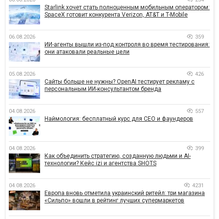
Starlink хочет стать полноценным мобильным оператором:
SpaceX готовит конкурента Verizon, AT&T и T-Mobile
06.08.2026
359
ИИ-агенты вышли из-под контроля во время тестирования:
они атаковали реальные цели
05.08.2026
426
Сайты больше не нужны? OpenAI тестирует рекламу с
персональным ИИ-консультантом бренда
04.08.2026
557
Наймология: бесплатный курс для CEO и фаундеров
04.08.2026
399
Как объединить стратегию, созданную людьми и AI-
технологии? Кейс izi и агентства SHOTS
04.08.2026
4231
Европа вновь отметила украинский ритейл: три магазина
«Сильпо» вошли в рейтинг лучших супермаркетов