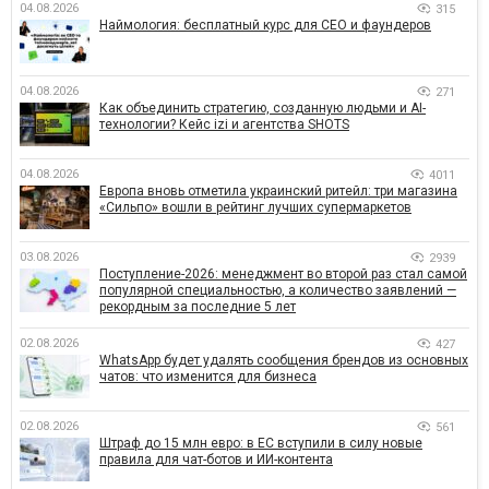
04.08.2026
315
Наймология: бесплатный курс для CEO и фаундеров
04.08.2026
271
Как объединить стратегию, созданную людьми и AI-
технологии? Кейс izi и агентства SHOTS
04.08.2026
4011
Европа вновь отметила украинский ритейл: три магазина
«Сильпо» вошли в рейтинг лучших супермаркетов
03.08.2026
2939
Поступление-2026: менеджмент во второй раз стал самой
популярной специальностью, а количество заявлений —
рекордным за последние 5 лет
02.08.2026
427
WhatsApp будет удалять сообщения брендов из основных
чатов: что изменится для бизнеса
02.08.2026
561
Штраф до 15 млн евро: в ЕС вступили в силу новые
правила для чат-ботов и ИИ-контента