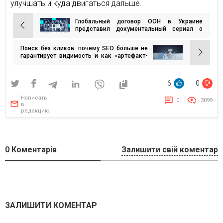
улучшать и куда двигаться дальше.
Глобальный договор ООН в Украине
Навигация
представил документальный сериал о
бизнесе и правах человека — лидеры
по
поделились тем, как развивать бизнес с
Поиск без кликов: почему SEO больше не
записям
человеческим лицом в условиях войны
гарантирует видимость и как «артефакт-
маркетинг» спасает бренды в эру ИИ
6
0
Написать
0
3099
в
редакцию
0
Коментарів
Залишити свій коментар
ЗАЛИШИТИ КОМЕНТАР