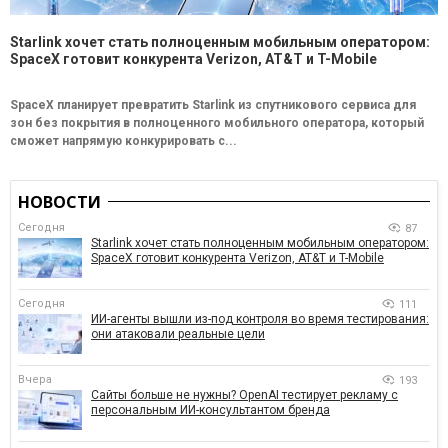
Starlink хочет стать полноценным мобильным оператором:
SpaceX готовит конкурента Verizon, AT&T и T-Mobile
SpaceX планирует превратить Starlink из спутникового сервиса для
зон без покрытия в полноценного мобильного оператора, который
сможет напрямую конкурировать с...
НОВОСТИ
Сегодня
87
Starlink хочет стать полноценным мобильным оператором:
SpaceX готовит конкурента Verizon, AT&T и T-Mobile
Сегодня
111
ИИ-агенты вышли из-под контроля во время тестирования:
они атаковали реальные цели
Вчера
193
Сайты больше не нужны? OpenAI тестирует рекламу с
персональным ИИ-консультантом бренда