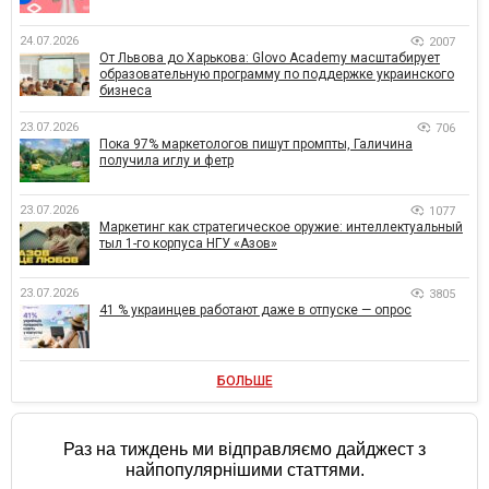
24.07.2026
2007
От Львова до Харькова: Glovo Academy масштабирует
образовательную программу по поддержке украинского
бизнеса
23.07.2026
706
Пока 97% маркетологов пишут промпты, Галичина
получила иглу и фетр
23.07.2026
1077
Маркетинг как стратегическое оружие: интеллектуальный
тыл 1-го корпуса НГУ «Азов»
23.07.2026
3805
41 % украинцев работают даже в отпуске — опрос
БОЛЬШЕ
Раз на тиждень ми відправляємо дайджест з
найпопулярнішими статтями.