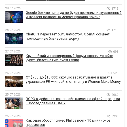
28.07.2026
1719
Google больше никогда не будет прежним: искусственный
интеллект полностью меняет правила поиска
28.07.2026
1716
ChatGPT перестает быть чат-ботом. OpenAI создает
полноценную бизнес-платформу
27.07.2026
696
Крупнейший инвестиционный форум страны: успейте
купить билет на Lviv Invest Forum
26.07.2026
525
От $700 до $15 000: сколько зарабатывают и тратят в
украинском PR — инсайты от znamy и Women Make Money
25.07.2026
2669
ROPO в действии: как онлайн влияет на офлайн-продажи
— исследование COMFY
25.07.2026
3208
Как один оборот принес Philips почти 10 миллионов
просмотров