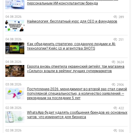
персональным ИИ-консультантом бренда
04.08.2026
289
Наймология: бесплатный курс для CEO и фаундеров
04.08.2026
251
Как объединить стратегию, созданную людьми и AI-
технологии? Кейс izi и агентства SHOTS
04.08.2026
3624
Европа вновь отметила украинский ритейл: три магазина
«Сильпо» вошли в рейтинг лучших супермаркетов
03.08.2026
2906
Поступление-2026: менеджмент во второй раз стал самой
популярной специальностью, а количество заявлений —
рекордным за последние 5 лет
02.08.2026
422
WhatsApp будет удалять сообщения брендов из основных
чатов: что изменится для бизнеса
02.08.2026
556