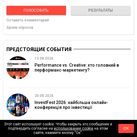
ГОЛОСОВАТЬ
РЕЗУЛЬТАТЫ
Оставить комментарий
Архив опросов
ПРЕДСТОЯЩИЕ СОБЫТИЯ
13.08.2026
Performance vs. Creative: хто головний в
перформанс-маркетингу?
20.08.2026
InvestFest 2026: найбільша онлайн-
конференція про інвестиції
Этот сайт использует cookie. Чтобы закрыть это сообщение и
подтвердить согласие на
использование cookie
на этом
ОК
сайте, нажмите кнопку "Ок".
28.08.2026