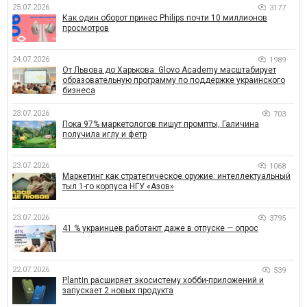
25.07.2026
3177
Как один оборот принес Philips почти 10 миллионов
просмотров
24.07.2026
1989
От Львова до Харькова: Glovo Academy масштабирует
образовательную программу по поддержке украинского
бизнеса
23.07.2026
703
Пока 97% маркетологов пишут промпты, Галичина
получила иглу и фетр
23.07.2026
1068
Маркетинг как стратегическое оружие: интеллектуальный
тыл 1-го корпуса НГУ «Азов»
23.07.2026
3795
41 % украинцев работают даже в отпуске — опрос
22.07.2026
539
PlantIn расширяет экосистему хобби-приложений и
запускает 2 новых продукта