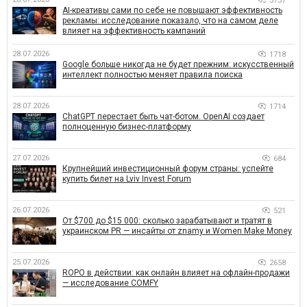
3737
AI-креативы сами по себе не повышают эффективность
рекламы: исследование показало, что на самом деле
влияет на эффективность кампаний
28.07.2026
1718
Google больше никогда не будет прежним: искусственный
интеллект полностью меняет правила поиска
28.07.2026
1714
ChatGPT перестает быть чат-ботом. OpenAI создает
полноценную бизнес-платформу
27.07.2026
684
Крупнейший инвестиционный форум страны: успейте
купить билет на Lviv Invest Forum
26.07.2026
521
От $700 до $15 000: сколько зарабатывают и тратят в
украинском PR — инсайты от znamy и Women Make Money
25.07.2026
2658
ROPO в действии: как онлайн влияет на офлайн-продажи
— исследование COMFY