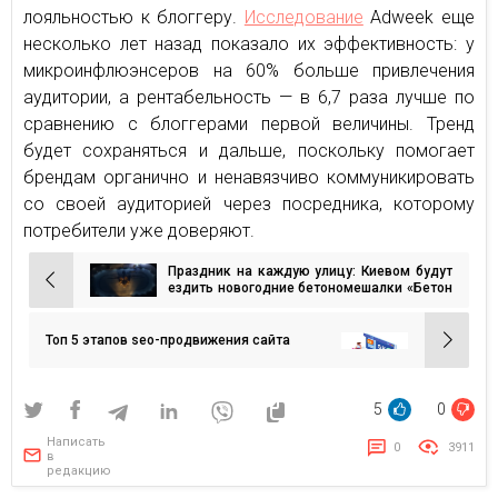
лояльностью к блоггеру.
Исследование
Adweek еще
несколько лет назад показало их эффективность: у
микроинфлюэнсеров на 60% больше привлечения
аудитории, а рентабельность — в 6,7 раза лучше по
сравнению с блоггерами первой величины. Тренд
будет сохраняться и дальше, поскольку помогает
брендам органично и ненавязчиво коммуникировать
со своей аудиторией через посредника, которому
потребители уже доверяют.
Праздник на каждую улицу: Киевом будут
Навигация
ездить новогодние бетономешалки «Бетон
от Ковальской»
по
записям
Топ 5 этапов seo-продвижения сайта
5
0
Написать
0
3911
в
редакцию