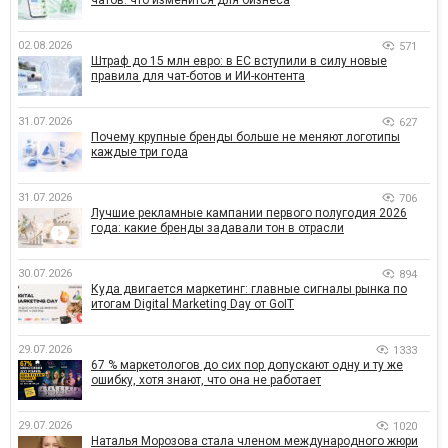
чатов: что изменится для бизнеса
02.08.2026
571
Штраф до 15 млн евро: в ЕС вступили в силу новые
правила для чат-ботов и ИИ-контента
31.07.2026
627
Почему крупные бренды больше не меняют логотипы
каждые три года
31.07.2026
706
Лучшие рекламные кампании первого полугодия 2026
года: какие бренды задавали тон в отрасли
30.07.2026
894
Куда двигается маркетинг: главные сигналы рынка по
итогам Digital Marketing Day от GoIT
29.07.2026
1333
67 % маркетологов до сих пор допускают одну и ту же
ошибку, хотя знают, что она не работает
29.07.2026
1020
Наталья Морозова стала членом международного жюри