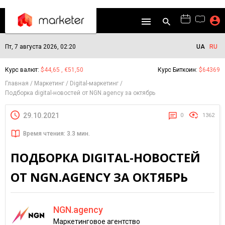
Пт, 7 августа 2026, 02:20
UA
RU
Курс валют:
$44,65 , €51,50
Курс Биткоин:
$64369
Главная
Маркетинг
Digital-маркетинг
Подборка digital-новостей от NGN.agency за октябрь
29.10.2021
0
1362
Время чтения: 3.3 мин.
ПОДБОРКА DIGITAL-НОВОСТЕЙ
ОТ NGN.AGENCY ЗА ОКТЯБРЬ
NGN.agency
Маркетинговое агентство