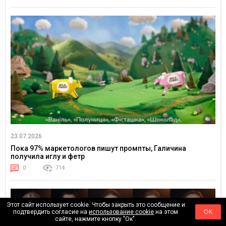
23.07.2026
Пока 97% маркетологов пишут промпты, Галичина
получила иглу и фетр
0
714
Этот сайт использует cookie. Чтобы закрыть это сообщение и
подтвердить согласие на
использование cookie
на этом
ОК
сайте, нажмите кнопку "Ок".