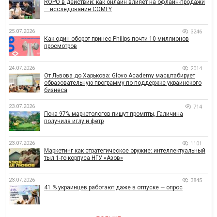
ROPO в действии: как онлайн влияет на офлайн-продажи
— исследование COMFY
25.07.2026
3246
Как один оборот принес Philips почти 10 миллионов
просмотров
24.07.2026
2014
От Львова до Харькова: Glovo Academy масштабирует
образовательную программу по поддержке украинского
бизнеса
23.07.2026
714
Пока 97% маркетологов пишут промпты, Галичина
получила иглу и фетр
23.07.2026
1101
Маркетинг как стратегическое оружие: интеллектуальный
тыл 1-го корпуса НГУ «Азов»
23.07.2026
3845
41 % украинцев работают даже в отпуске — опрос