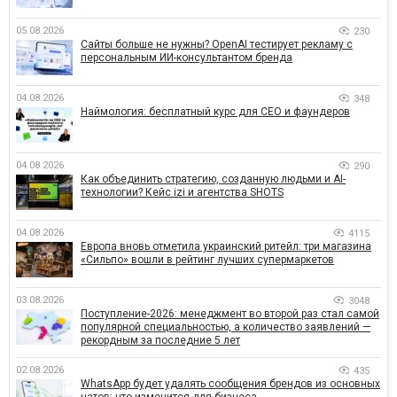
05.08.2026
230
Сайты больше не нужны? OpenAI тестирует рекламу с
персональным ИИ-консультантом бренда
04.08.2026
348
Наймология: бесплатный курс для CEO и фаундеров
04.08.2026
290
Как объединить стратегию, созданную людьми и AI-
технологии? Кейс izi и агентства SHOTS
04.08.2026
4115
Европа вновь отметила украинский ритейл: три магазина
«Сильпо» вошли в рейтинг лучших супермаркетов
03.08.2026
3048
Поступление-2026: менеджмент во второй раз стал самой
популярной специальностью, а количество заявлений —
рекордным за последние 5 лет
02.08.2026
435
WhatsApp будет удалять сообщения брендов из основных