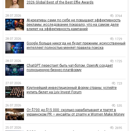
2026 Global Best of the Best Effie Awards
28.07.2026
3764
AI-креативы сами по себе не повышают эффективность
рекламы: исследование показало, что на самом деле
влияет на эффективность кампаний
28.07.2026
1729
Google больше никогда не будет прежним: искусственный
интеллект полностью меняет правила поиска
28.07.2026
1725
ChatGPT перестает быть чат-ботом. OpenAI создает
полноценную бизнес-платформу
27.07.2026
723
Крупнейший инвестиционный форум страны: успейте
купить билет на Lviv Invest Forum
26.07.2026
535
От $700 до $15 000: сколько зарабатывают и тратят в
украинском PR — инсайты от znamy и Women Make Money
25.07.2026
2695