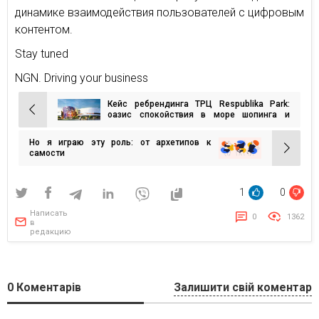
динамике взаимодействия пользователей с цифровым
контентом.
Stay tuned
NGN. Driving your business
Кейс ребрендинга ТРЦ Respublika Park:
Навигация
оазис спокойствия в море шопинга и
развлечений
по
Но я играю эту роль: от архетипов к
записям
самости
1
0
Написать
0
1362
в
редакцию
0
Коментарів
Залишити свій коментар